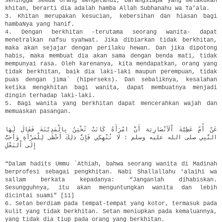
sehingga semua orang mengetahui, barangsiapa yang melakukan
khitan, berarti dia adalah hamba Allah Subhanahu wa Ta’ala.
3. Khitan merupakan kesucian, kebersihan dan hiasan bagi
hambaNya yang hanif.
4. Dengan berkhitan -terutama seorang wanita- dapat
menetralkan nafsu syahwat. Jika dibiarkan tidak berkhitan,
maka akan sejajar dengan perilaku hewan. Dan jika dipotong
habis, maka membuat dia akan sama dengan benda mati, tidak
mempunyai rasa. Oleh karenanya, kita mendapatkan, orang yang
tidak berkhitan, baik dia laki-laki maupun perempuan, tidak
puas dengan jima` (hiperseks). Dan sebaliknya, kesalahan
ketika mengkhitan bagi wanita, dapat membuatnya menjadi
dingin terhadap laki-laki.
5. Bagi wanita yang berkhitan dapat mencerahkan wajah dan
memuaskan pasangan.
عَنْ أُمِّ عَطِيَّةَ اْلَأنْصَارِيَة أَنَّ امْرَأَةً كَانَتْ تًخْتِنُ بِالْمَدِيْنَةَ فَقَالَ لَهَا
النَّبِي صلى الله عليه وسلم : لَا تُنْهِكِي فَإِنَّ ذلِكَ أَحْظَى لِلْمَرْأَةِ وَأَحَبُّ
إِلَى اْلبَعْلِ
“Dalam hadits Ummu `Athiah, bahwa seorang wanita di Madinah
berprofesi sebagai pengkhitan. Nabi Shallallahu ‘alaihi wa
sallam berkata kepadanya: “Janganlah dihabiskan.
Sesungguhnya, itu akan menguntungkan wanita dan lebih
dicintai suami” [11]
6. Setan berdiam pada tempat-tempat yang kotor, termasuk pada
kulit yang tidak berkhitan. Setan meniupkan pada kemaluannya,
yang tidak dia tiup pada orang yang berkhitan.