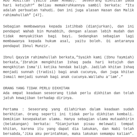
Abu Abdillah (yaitu Imam Ahmad): “Seseorang dikhitan pada
hari ketujuh?” Beliau memakruhkannya sambil berkata: “Itu
adalah perbuatan Yahudi. Dan ini juga alasan Hasan dan Malik
rahimahullah” [47].
Sebagian membawanya kepada istihbab (dianjurkan), dan ini
pendapat Wahab bin Munabbih, dengan alasan lebih mudah dan
tidak menyakitkan bagi bayi. Sedangkan sebagian lagi
membawanya kepada hukum asal, yaitu boleh. Di antaranya
pendapat Ibnul Munzir.
Ibnul Qayyim rahimahullah berkata,”Syaikh kami (Ibnu Taymiah)
berkata,’Ibrahim mengkhitan Ishaq pada hari ketujuh dan
mengkhitan Isma’il ketika hendak baligh. Jadilah khitan Ishaq
menjadi sunnah (tradisi) bagi anak cucunya, dan juga khitan
Ismail menjadi sunnah bagi anak cucunya.Wallahu a’lam’.”
ORANG YANG TIDAK PERLU DIKHITAN
Ada empat keadaan seseorang tidak perlu dikhitan dan telah
jatuh kewajiban terhadap dirinya.
Pertama : Seseorang yang dilahirkan dalam keadaan sudah
berkhitan. Orang seperti ini tidak perlu dikhitan kembali.
Demikian kesepakatan ulama. Hanya sebagian ulama mutaakhirin
(belakangan) berkata: “Dianjurkan pisau melewati tempat
khitan, karena itu yang dapat dia lakukan, dan Nabi telah
bersabda,’Jika aku perintahkan, maka lakukan semampu kalian”.