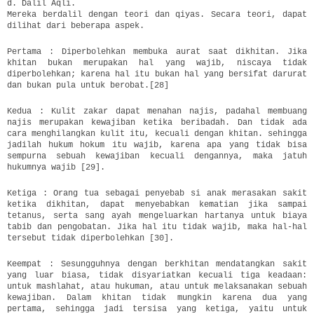
d. Dalil Aqli.
Mereka berdalil dengan teori dan qiyas. Secara teori, dapat
dilihat dari beberapa aspek.
Pertama : Diperbolehkan membuka aurat saat dikhitan. Jika
khitan bukan merupakan hal yang wajib, niscaya tidak
diperbolehkan; karena hal itu bukan hal yang bersifat darurat
dan bukan pula untuk berobat.[28]
Kedua : Kulit zakar dapat menahan najis, padahal membuang
najis merupakan kewajiban ketika beribadah. Dan tidak ada
cara menghilangkan kulit itu, kecuali dengan khitan. sehingga
jadilah hukum hokum itu wajib, karena apa yang tidak bisa
sempurna sebuah kewajiban kecuali dengannya, maka jatuh
hukumnya wajib [29].
Ketiga : Orang tua sebagai penyebab si anak merasakan sakit
ketika dikhitan, dapat menyebabkan kematian jika sampai
tetanus, serta sang ayah mengeluarkan hartanya untuk biaya
tabib dan pengobatan. Jika hal itu tidak wajib, maka hal-hal
tersebut tidak diperbolehkan [30].
Keempat : Sesungguhnya dengan berkhitan mendatangkan sakit
yang luar biasa, tidak disyariatkan kecuali tiga keadaan:
untuk mashlahat, atau hukuman, atau untuk melaksanakan sebuah
kewajiban. Dalam khitan tidak mungkin karena dua yang
pertama, sehingga jadi tersisa yang ketiga, yaitu untuk