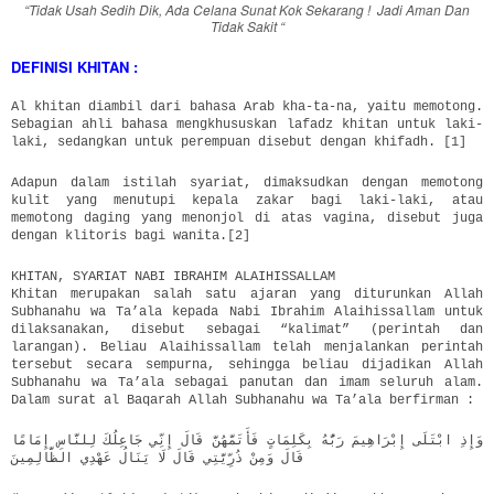
“Tidak Usah Sedih Dik, Ada Celana Sunat Kok Sekarang ! Jadi Aman Dan
Tidak Sakit “
DEFINISI KHITAN :
Al khitan diambil dari bahasa Arab kha-ta-na, yaitu memotong.
Sebagian ahli bahasa mengkhususkan lafadz khitan untuk laki-
laki, sedangkan untuk perempuan disebut dengan khifadh. [1]
Adapun dalam istilah syariat, dimaksudkan dengan memotong
kulit yang menutupi kepala zakar bagi laki-laki, atau
memotong daging yang menonjol di atas vagina, disebut juga
dengan klitoris bagi wanita.[2]
KHITAN, SYARIAT NABI IBRAHIM ALAIHISSALLAM
Khitan merupakan salah satu ajaran yang diturunkan Allah
Subhanahu wa Ta’ala kepada Nabi Ibrahim Alaihissallam untuk
dilaksanakan, disebut sebagai “kalimat” (perintah dan
larangan). Beliau Alaihissallam telah menjalankan perintah
tersebut secara sempurna, sehingga beliau dijadikan Allah
Subhanahu wa Ta’ala sebagai panutan dan imam seluruh alam.
Dalam surat al Baqarah Allah Subhanahu wa Ta’ala berfirman :
وَإِذِ ابْتَلَى إِبْرَاهِيمَ رَبُّهُ بِكَلِمَاتٍ فَأَتَمَّهُنَّ قَالَ إِنِّي جَاعِلُكَ لِلنَّاسِ إِمَامًا
قَالَ وَمِنْ ذُرِّيَّتِي قَالَ لَا يَنَالُ عَهْدِي الظَّالِمِينَ