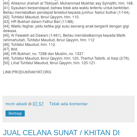
[40]. Ahkamul Jirahah at Tibbiyah, Muhammad Mukhtar asy Syinqithi, hlm. 168.
[41]. Syaukani berpendapat, bahwa tidak ada waktu tertentu untuk berkhitan.
Beliau menisbatkan pendapat tersebut kepada jumhur. Nailul Authar (1/144).
[42]. Tuhfatul Maudud, Ibnul Qayyim, hlm. 110.
[43]. HR Bukhari dalam Fathul Bari (11/88).
[44]. Waktu itsghar, yaitu ketika gigi susu seorang anak berganti dengan gigi
dewasa.
[45]. Al Fawakih ad Dawani (1/461). Beliau menisbatkannya kepada Malik
rahimahullah, Tuhfatul Maudud, Ibnul Qayyim, hlm. 112
[46]. Tuhfatul Maudud, hlm. 112.
[47]. Ibid.
[48]. HR Bukhari, no. 7288 dan Muslim, no. 1337.
[49]. Tuhfatul Maudud, Ibnul Qayyim, hlm. 120, Tharhut Tatsrib, al Iraqi (2/76).
[50]. Lihat Tuhfatul Maudud, Ibnul Qayyim, hlm. 120-121.
LINK:PRODUKRAKYAT.ORG
mcm abadi
di
07.57
Tidak ada komentar:
Berbagi
JUAL CELANA SUNAT / KHITAN DI