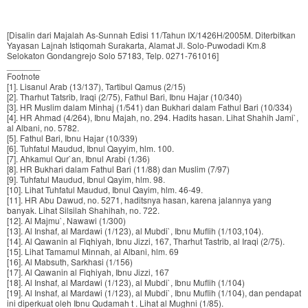
[Disalin dari Majalah As-Sunnah Edisi 11/Tahun IX/1426H/2005M. Diterbitkan
Yayasan Lajnah Istiqomah Surakarta, Alamat Jl. Solo-Puwodadi Km.8
Selokaton Gondangrejo Solo 57183, Telp. 0271-761016]
_______
Footnote
[1]. Lisanul Arab (13/137), Tartibul Qamus (2/15)
[2]. Tharhut Tatsrib, Iraqi (2/75), Fathul Bari, Ibnu Hajar (10/340)
[3]. HR Muslim dalam Minhaj (1/541) dan Bukhari dalam Fathul Bari (10/334)
[4]. HR Ahmad (4/264), Ibnu Majah, no. 294. Hadits hasan. Lihat Shahih Jami`,
al Albani, no. 5782.
[5]. Fathul Bari, Ibnu Hajar (10/339)
[6]. Tuhfatul Maudud, Ibnul Qayyim, hlm. 100.
[7]. Ahkamul Qur`an, Ibnul Arabi (1/36)
[8]. HR Bukhari dalam Fathul Bari (11/88) dan Muslim (7/97)
[9]. Tuhfatul Maudud, Ibnul Qayim, hlm. 98.
[10]. Lihat Tuhfatul Maudud, Ibnul Qayim, hlm. 46-49.
[11]. HR Abu Dawud, no. 5271, haditsnya hasan, karena jalannya yang
banyak. Lihat Silsilah Shahihah, no. 722.
[12]. Al Majmu`, Nawawi (1/300)
[13]. Al Inshaf, al Mardawi (1/123), al Mubdi`, Ibnu Muflih (1/103,104).
[14]. Al Qawanin al Fiqhiyah, Ibnu Jizzi, 167, Tharhut Tastrib, al Iraqi (2/75).
[15]. Lihat Tamamul Minnah, al Albani, hlm. 69
[16]. Al Mabsuth, Sarkhasi (1/156)
[17]. Al Qawanin al Fiqhiyah, Ibnu Jizzi, 167
[18]. Al Inshaf, al Mardawi (1/123), al Mubdi`, Ibnu Muflih (1/104)
[19]. Al Inshaf, al Mardawi (1/123), al Mubdi`, Ibnu Muflih (1/104), dan pendapat
ini diperkuat oleh Ibnu Qudamah t . Lihat al Mughni (1/85).