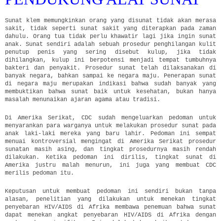
Sunat klem memungkinkan orang yang disunat tidak akan merasa
sakit, tidak seperti sunat sakit yang diterapkan pada zaman
dahulu. Orang tua tidak perlu khawatir lagi jika ingin sunat
anak. Sunat sendiri adalah sebuah prosedur penghilangan kulit
penutup penis yang sering disebut kulup, jika tidak
dihilangkan, kulup ini berpotensi menjadi tempat tumbuhnya
bakteri dan penyakit. Prosedur sunat telah dilaksanakan di
banyak negara, bahkan sampai ke negara maju. Penerapan sunat
di negara maju merupakan indikasi bahwa sudah banyak yang
membuktikan bahwa sunat baik untuk kesehatan, bukan hanya
masalah menunaikan ajaran agama atau tradisi.
Di Amerika Serikat, CDC sudah mengeluarkan pedoman untuk
menyarankan para warganya untuk melakukan prosedur sunat pada
anak laki-laki mereka yang baru lahir. Pedoman ini sempat
menuai kontroversial mengingat di Amerika Serikat prosedur
sunatan masih asing, dan tingkat prosedurnya masih rendah
dilakukan. Ketika pedoman ini dirilis, tingkat sunat di
Amerika justru malah menurun, ini juga yang membuat CDC
merilis pedoman itu.
Keputusan untuk membuat pedoman ini sendiri bukan tanpa
alasan, penelitian yang dilakukan untuk menekan tingkat
penyebaran HIV/AIDS di Afrika membawa penemuan bahwa sunat
dapat menekan angkat penyebaran HIV/AIDS di Afrika dengan