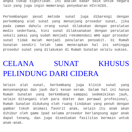
angka cukup signifikan. Ini adalah kabar baik untuk negara
lain yang juga ingin memerangi penyebaran HIV/AIDS.
Perkembangan pesat metode sunat juga dibarengi dengan
perkembang alat sunat yang menunjang prosedur sunat, jika
pada zaman dahulu orang sunat dilakukan dengan peralatan
medis sederhana, kini sunat dilaksanakan dengan peralatan
sekali pakai yang sudah menjadi rekomendasi WHO agar prosedur
sunat tidak malah menjadi penularan penyakit. Di Rumah
Sunatan sendiri telah lama menerapkan hal ini sehingga
prosedur sunat yang dilakukan di Rumah Sunatan selalu sukses.
CELANA SUNAT KHUSUS
PELINDUNG DARI CIDERA
Selain alat sunat, berkembang juga klinik sunat yang
menyenangkan dan jauh dari kesan seram. Dalam hal ini hanya
Rumah Sunatan yang berkembang samppai sedemikikan jauh,
selain ditangani oleh para dokter dan perawat profesional,
Rumah Sunatan didukung oleh ruang tindakan yang penuh dengan
gambar tokoh animasi favorit anak, selain itu anak akan
dihibur oleh game Ipad selama prosedur berlangsung agar anak
dapat tenang, dan juga disediakan fasilitas bermain untuk
anak-anak.