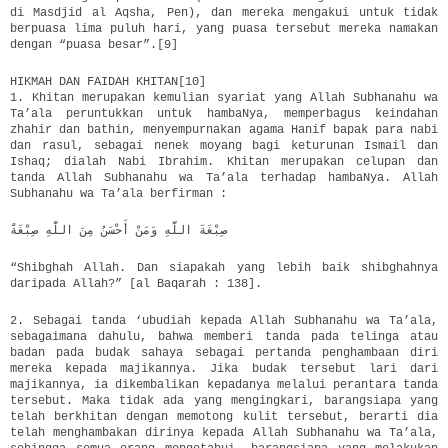
di Masdjid al Aqsha, Pen), dan mereka mengakui untuk tidak
berpuasa lima puluh hari, yang puasa tersebut mereka namakan
dengan “puasa besar”.[9]
HIKMAH DAN FAIDAH KHITAN[10]
1. Khitan merupakan kemulian syariat yang Allah Subhanahu wa
Ta’ala peruntukkan untuk hambaNya, memperbagus keindahan
zhahir dan bathin, menyempurnakan agama Hanif bapak para nabi
dan rasul, sebagai nenek moyang bagi keturunan Ismail dan
Ishaq; dialah Nabi Ibrahim. Khitan merupakan celupan dan
tanda Allah Subhanahu wa Ta’ala terhadap hambaNya. Allah
Subhanahu wa Ta’ala berfirman :
صِبْغَةَ اللَّهِ وَمَنْ أَحْسَنُ مِنَ اللَّهِ صِبْغَةًَ
“Shibghah Allah. Dan siapakah yang lebih baik shibghahnya
daripada Allah?” [al Baqarah : 138].
2. Sebagai tanda ‘ubudiah kepada Allah Subhanahu wa Ta’ala,
sebagaimana dahulu, bahwa memberi tanda pada telinga atau
badan pada budak sahaya sebagai pertanda penghambaan diri
mereka kepada majikannya. Jika budak tersebut lari dari
majikannya, ia dikembalikan kepadanya melalui perantara tanda
tersebut. Maka tidak ada yang mengingkari, barangsiapa yang
telah berkhitan dengan memotong kulit tersebut, berarti dia
telah menghambakan dirinya kepada Allah Subhanahu wa Ta’ala,