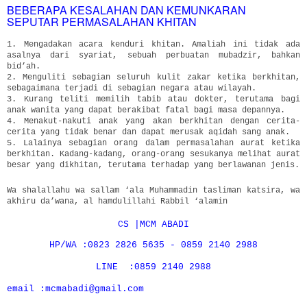
BEBERAPA KESALAHAN DAN KEMUNKARAN
SEPUTAR PERMASALAHAN KHITAN
1. Mengadakan acara kenduri khitan. Amaliah ini tidak ada
asalnya dari syariat, sebuah perbuatan mubadzir, bahkan
bid’ah.
2. Menguliti sebagian seluruh kulit zakar ketika berkhitan,
sebagaimana terjadi di sebagian negara atau wilayah.
3. Kurang teliti memilih tabib atau dokter, terutama bagi
anak wanita yang dapat berakibat fatal bagi masa depannya.
4. Menakut-nakuti anak yang akan berkhitan dengan cerita-
cerita yang tidak benar dan dapat merusak aqidah sang anak.
5. Lalainya sebagian orang dalam permasalahan aurat ketika
berkhitan. Kadang-kadang, orang-orang sesukanya melihat aurat
besar yang dikhitan, terutama terhadap yang berlawanan jenis.
Wa shalallahu wa sallam ‘ala Muhammadin tasliman katsira, wa
akhiru da’wana, al hamdulillahi Rabbil ‘alamin
CS |MCM ABADI
HP/WA :0823 2826 5635 - 0859 2140 2988
LINE :0859 2140 2988
email :mcmabadi@gmail.com