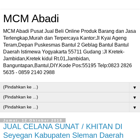
MCM Abadi
MCM Abadi Pusat Jual Beli Online Produk Barang dan Jasa
Terlengkap,Murah dan Terpercaya Kantor:Jl Kyai Ageng
Teram,Depan Puskesmas Bantul 2 Geblag Bantul Bantul
Daerah Istimewa Yogyakarta 55711 Gudang :Jl Kretek-
Jambidan,Kretek kidul Rt.01,Jambidan,
Banguntapan,Bantul,DIY.Kode Pos:55195 Telp:0823 2826
5635 - 0859 2140 2988
▼
▼
▼
Jumat, 12 Oktober 2018
JUAL CELANA SUNAT / KHITAN DI
Seyegan Kabupaten Sleman Daerah