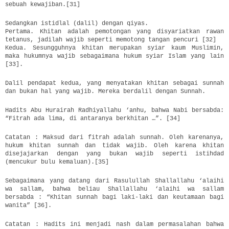
sebuah kewajiban.[31]
Sedangkan istidlal (dalil) dengan qiyas.
Pertama. Khitan adalah pemotongan yang disyariatkan rawan
tetanus, jadilah wajib seperti memotong tangan pencuri [32]
Kedua. Sesungguhnya khitan merupakan syiar kaum Muslimin,
maka hukumnya wajib sebagaimana hukum syiar Islam yang lain
[33].
Dalil pendapat kedua, yang menyatakan khitan sebagai sunnah
dan bukan hal yang wajib. Mereka berdalil dengan Sunnah.
Hadits Abu Hurairah Radhiyallahu ‘anhu, bahwa Nabi bersabda:
“Fitrah ada lima, di antaranya berkhitan …”. [34]
Catatan : Maksud dari fitrah adalah sunnah. Oleh karenanya,
hukum khitan sunnah dan tidak wajib. Oleh karena khitan
disejajarkan dengan yang bukan wajib seperti istihdad
(mencukur bulu kemaluan).[35]
Sebagaimana yang datang dari Rasulullah Shallallahu ‘alaihi
wa sallam, bahwa beliau Shallallahu ‘alaihi wa sallam
bersabda : “Khitan sunnah bagi laki-laki dan keutamaan bagi
wanita” [36].
Catatan : Hadits ini menjadi nash dalam permasalahan bahwa