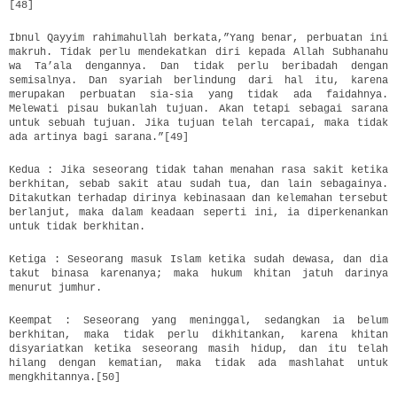
[48]
Ibnul Qayyim rahimahullah berkata,”Yang benar, perbuatan ini
makruh. Tidak perlu mendekatkan diri kepada Allah Subhanahu
wa Ta’ala dengannya. Dan tidak perlu beribadah dengan
semisalnya. Dan syariah berlindung dari hal itu, karena
merupakan perbuatan sia-sia yang tidak ada faidahnya.
Melewati pisau bukanlah tujuan. Akan tetapi sebagai sarana
untuk sebuah tujuan. Jika tujuan telah tercapai, maka tidak
ada artinya bagi sarana.”[49]
Kedua : Jika seseorang tidak tahan menahan rasa sakit ketika
berkhitan, sebab sakit atau sudah tua, dan lain sebagainya.
Ditakutkan terhadap dirinya kebinasaan dan kelemahan tersebut
berlanjut, maka dalam keadaan seperti ini, ia diperkenankan
untuk tidak berkhitan.
Ketiga : Seseorang masuk Islam ketika sudah dewasa, dan dia
takut binasa karenanya; maka hukum khitan jatuh darinya
menurut jumhur.
Keempat : Seseorang yang meninggal, sedangkan ia belum
berkhitan, maka tidak perlu dikhitankan, karena khitan
disyariatkan ketika seseorang masih hidup, dan itu telah
hilang dengan kematian, maka tidak ada mashlahat untuk
mengkhitannya.[50]