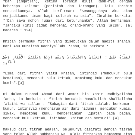
“Dan (ingatlah), ketika Ibrahim diuji Rabb-nya dengan
beberapa kalimat (perintah dan larangan), lalu Ibrahim
menunaikannya. Allah berfirman: “Sesungguhnya Aku akan
menjadikanmu imam bagi seluruh manusia”. Ibrahim berkata:
“(Dan saya mohon juga) dari keturunanku”. Allah berfirman:
“JanjiKu (ini) tidak mengenai orang-orang yang lalim”. [al
Baqarah : 124].
Khitan termasuk fitrah yang disebutkan dalam hadits shahih.
Dari Abu Hurairah Radhiyallahu ‘anhu, ia berkata :
الفِطْرَةُ خَمْسُ : الخِتَانُ وَالاسْتِحْدَادُ وَنَتْفُ الإِبْطِ وَتَقْلِيْمُ الأَظْفَارِ وَقَصُّ
الشَّارِبِ
“Lima dari fitrah yaitu khitan, istihdad (mencukur bulu
kemaluan), mencabut bulu ketiak, memotong kuku dan mencukur
kumis”.[3]
Di dalam Musnad Ahmad dari Ammar bin Yasir Radhiyallahu
‘anhu, ia berkata : ”Telah bersabda Rasulullah Shallallahu
‘alaihi wa sallam : “Sebagian dari fitrah adalah: berkumur-
kumur, istinsyaq (menghirup air dari hidung), mencukur kumis,
siwak, memotong kuku, membersihkan lipatan pada badan,
mencabut bulu ketiak, istihdad, khitan dan bersuci”.[4]
Maksud dari fitrah adalah, pelakunya disifati dengan fitrah
yang telah Allah Subhanahu wa Ta’ala fitrahkan hambaNya atas