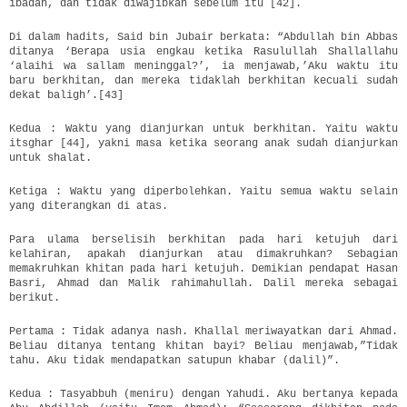
ibadah, dan tidak diwajibkan sebelum itu [42].
Di dalam hadits, Said bin Jubair berkata: “Abdullah bin Abbas
ditanya ‘Berapa usia engkau ketika Rasulullah Shallallahu
‘alaihi wa sallam meninggal?’, ia menjawab,’Aku waktu itu
baru berkhitan, dan mereka tidaklah berkhitan kecuali sudah
dekat baligh’.[43]
Kedua : Waktu yang dianjurkan untuk berkhitan. Yaitu waktu
itsghar [44], yakni masa ketika seorang anak sudah dianjurkan
untuk shalat.
Ketiga : Waktu yang diperbolehkan. Yaitu semua waktu selain
yang diterangkan di atas.
Para ulama berselisih berkhitan pada hari ketujuh dari
kelahiran, apakah dianjurkan atau dimakruhkan? Sebagian
memakruhkan khitan pada hari ketujuh. Demikian pendapat Hasan
Basri, Ahmad dan Malik rahimahullah. Dalil mereka sebagai
berikut.
Pertama : Tidak adanya nash. Khallal meriwayatkan dari Ahmad.
Beliau ditanya tentang khitan bayi? Beliau menjawab,”Tidak
tahu. Aku tidak mendapatkan satupun khabar (dalil)”.
Kedua : Tasyabbuh (meniru) dengan Yahudi. Aku bertanya kepada