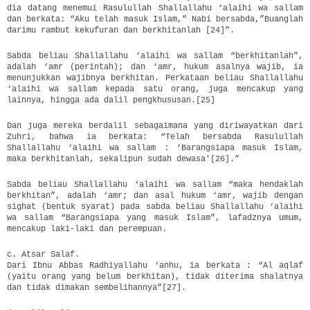
dia datang menemui Rasulullah Shallallahu ‘alaihi wa sallam
dan berkata: “Aku telah masuk Islam,” Nabi bersabda,”Buanglah
darimu rambut kekufuran dan berkhitanlah [24]”.
Sabda beliau Shallallahu ‘alaihi wa sallam “berkhitanlah”,
adalah ‘amr (perintah); dan ‘amr, hukum asalnya wajib, ia
menunjukkan wajibnya berkhitan. Perkataan beliau Shallallahu
‘alaihi wa sallam kepada satu orang, juga mencakup yang
lainnya, hingga ada dalil pengkhususan.[25]
Dan juga mereka berdalil sebagaimana yang diriwayatkan dari
Zuhri, bahwa ia berkata: “Telah bersabda Rasulullah
Shallallahu ‘alaihi wa sallam : ‘Barangsiapa masuk Islam,
maka berkhitanlah, sekalipun sudah dewasa'[26].”
Sabda beliau Shallallahu ‘alaihi wa sallam “maka hendaklah
berkhitan”, adalah ‘amr; dan asal hukum ‘amr, wajib dengan
sighat (bentuk syarat) pada sabda beliau Shallallahu ‘alaihi
wa sallam “Barangsiapa yang masuk Islam”, lafadznya umum,
mencakup laki-laki dan perempuan.
c. Atsar Salaf.
Dari Ibnu Abbas Radhiyallahu ‘anhu, ia berkata : “Al aqlaf
(yaitu orang yang belum berkhitan), tidak diterima shalatnya
dan tidak dimakan sembelihannya”[27].