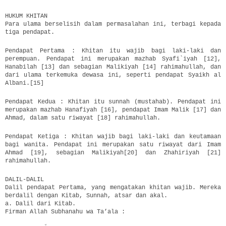
HUKUM KHITAN
Para ulama berselisih dalam permasalahan ini, terbagi kepada
tiga pendapat.
Pendapat Pertama : Khitan itu wajib bagi laki-laki dan
perempuan. Pendapat ini merupakan mazhab Syafi`iyah [12],
Hanabilah [13] dan sebagian Malikiyah [14] rahimahullah, dan
dari ulama terkemuka dewasa ini, seperti pendapat Syaikh al
Albani.[15]
Pendapat Kedua : Khitan itu sunnah (mustahab). Pendapat ini
merupakan mazhab Hanafiyah [16], pendapat Imam Malik [17] dan
Ahmad, dalam satu riwayat [18] rahimahullah.
Pendapat Ketiga : Khitan wajib bagi laki-laki dan keutamaan
bagi wanita. Pendapat ini merupakan satu riwayat dari Imam
Ahmad [19], sebagian Malikiyah[20] dan Zhahiriyah [21]
rahimahullah.
DALIL-DALIL
Dalil pendapat Pertama, yang mengatakan khitan wajib. Mereka
berdalil dengan Kitab, Sunnah, atsar dan akal.
a. Dalil dari Kitab.
Firman Allah Subhanahu wa Ta’ala :