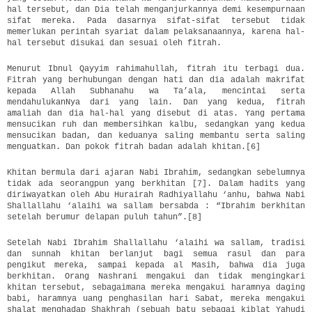
hal tersebut, dan Dia telah menganjurkannya demi kesempurnaan
sifat mereka. Pada dasarnya sifat-sifat tersebut tidak
memerlukan perintah syariat dalam pelaksanaannya, karena hal-
hal tersebut disukai dan sesuai oleh fitrah.
Menurut Ibnul Qayyim rahimahullah, fitrah itu terbagi dua.
Fitrah yang berhubungan dengan hati dan dia adalah makrifat
kepada Allah Subhanahu wa Ta’ala, mencintai serta
mendahulukanNya dari yang lain. Dan yang kedua, fitrah
amaliah dan dia hal-hal yang disebut di atas. Yang pertama
mensucikan ruh dan membersihkan kalbu, sedangkan yang kedua
mensucikan badan, dan keduanya saling membantu serta saling
menguatkan. Dan pokok fitrah badan adalah khitan.[6]
Khitan bermula dari ajaran Nabi Ibrahim, sedangkan sebelumnya
tidak ada seorangpun yang berkhitan [7]. Dalam hadits yang
diriwayatkan oleh Abu Hurairah Radhiyallahu ‘anhu, bahwa Nabi
Shallallahu ‘alaihi wa sallam bersabda : “Ibrahim berkhitan
setelah berumur delapan puluh tahun”.[8]
Setelah Nabi Ibrahim Shallallahu ‘alaihi wa sallam, tradisi
dan sunnah khitan berlanjut bagi semua rasul dan para
pengikut mereka, sampai kepada al Masih, bahwa dia juga
berkhitan. Orang Nashrani mengakui dan tidak mengingkari
khitan tersebut, sebagaimana mereka mengakui haramnya daging
babi, haramnya uang penghasilan hari Sabat, mereka mengakui
shalat menghadap Shakhrah (sebuah batu sebagai kiblat Yahudi