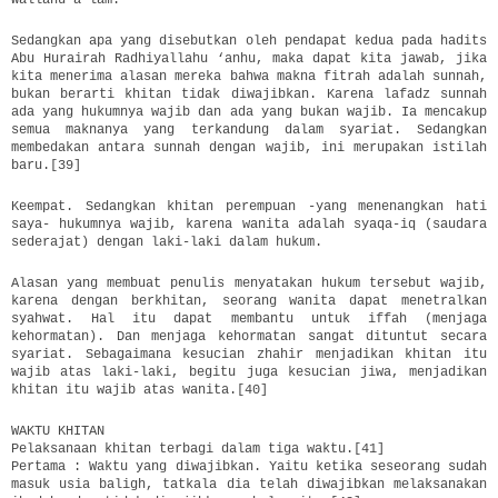
Sedangkan apa yang disebutkan oleh pendapat kedua pada hadits
Abu Hurairah Radhiyallahu ‘anhu, maka dapat kita jawab, jika
kita menerima alasan mereka bahwa makna fitrah adalah sunnah,
bukan berarti khitan tidak diwajibkan. Karena lafadz sunnah
ada yang hukumnya wajib dan ada yang bukan wajib. Ia mencakup
semua maknanya yang terkandung dalam syariat. Sedangkan
membedakan antara sunnah dengan wajib, ini merupakan istilah
baru.[39]
Keempat. Sedangkan khitan perempuan -yang menenangkan hati
saya- hukumnya wajib, karena wanita adalah syaqa-iq (saudara
sederajat) dengan laki-laki dalam hukum.
Alasan yang membuat penulis menyatakan hukum tersebut wajib,
karena dengan berkhitan, seorang wanita dapat menetralkan
syahwat. Hal itu dapat membantu untuk iffah (menjaga
kehormatan). Dan menjaga kehormatan sangat dituntut secara
syariat. Sebagaimana kesucian zhahir menjadikan khitan itu
wajib atas laki-laki, begitu juga kesucian jiwa, menjadikan
khitan itu wajib atas wanita.[40]
WAKTU KHITAN
Pelaksanaan khitan terbagi dalam tiga waktu.[41]
Pertama : Waktu yang diwajibkan. Yaitu ketika seseorang sudah
masuk usia baligh, tatkala dia telah diwajibkan melaksanakan