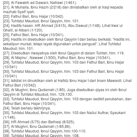
[20]. Al Fawakih ad Dawani, Nafrawi (1/461).
[21]. Al Muhalla, Ibnu Hazm (2/218) dan dinisbatkan oleh al Iraqi kepada
mazhab Syafi`iyah.
[22]. Fathul Bari, Ibnu Hajar (10/342)
[23]. Tuhfatul Maudud, Ibnul Qayyim, hlm. 101.
[24]. Hadits hasan. HR Ahmad (3/415), Abu Dawud (1/148). Lihat Irwa`ul
Ghalil, al Albani (1/120).
[25]. Fathul Bari, Ibnu Hajar (10/341).
[26]. Hadits ini disebutkan oleh Ibnul Qayyim t dan beliau berkata: “Hadits ini,
sekalipun mursal, tetapi layak digunakan untuk penguat”. Lihat Tuhfatul
Maudud, hlm. 101.
[27]. Disebutkan riwayatnya oleh Ibnul Qayyim di dalam Tuhfah, hlm. 119.
[28]. Al Majmu`, Nawawi (1/300), Fathul Bari, Ibnu Hajar (10/341).
[29]. Tuhfatul Maudud, Ibnul Qayyim, hlm. 103 dan Fathul Bari, Ibnu Hajar
(10/341)
[30]. Tuhfatul Maudud, Ibnul Qayyim, hlm. 103 dan Fathul Bari, Ibnu Hajar
(10/341)
[31]. Istidlal ini dinukilkan oleh al Hafidz Ibnu Hajar t dari Imam Mawardi. Lihat
Fathul Bari (10/342)
[32]. Al Mughni, Ibnu Qudamah (1/85). Juga disebutkan qiyas ini oleh Ibnul
Qayyim di Tuhfatul Maudud, hlm. 129,130.
[33]. Tuhfatul Maudud, Ibnul Qayyim, hlm. 103 dengan sedikit perubahan, dan
Fathul Bari, Ibnu Hajar (10/341).
[34]. Telah berlalu takhrijnya.
[35]. Tuhfatul Maudud, Ibnul Qayyim, hlm. 103 dan Nailul Authar, Syaukani
(1/146).
[36]. HR Ahmad (5/75) dan Baihaqi (8/325).
[37]. Al Mughni, Ibnu Qudamah (1/85,86).
[38]. Tuhfatul Maudud, Ibnul Qayyim, hlm.100-110.
[39]. Tuhfatul Maudud, Ibnul Qayyim, hlm. 108.