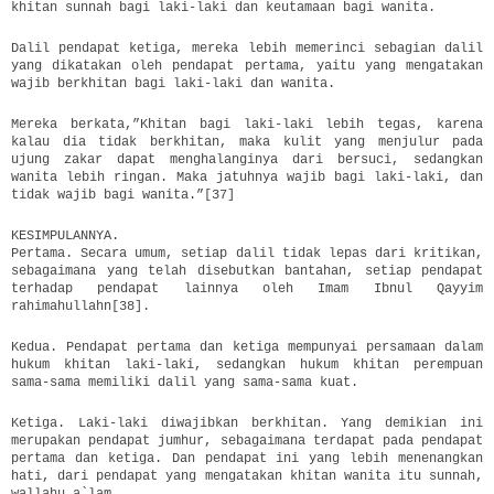
khitan sunnah bagi laki-laki dan keutamaan bagi wanita.
Dalil pendapat ketiga, mereka lebih memerinci sebagian dalil
yang dikatakan oleh pendapat pertama, yaitu yang mengatakan
wajib berkhitan bagi laki-laki dan wanita.
Mereka berkata,”Khitan bagi laki-laki lebih tegas, karena
kalau dia tidak berkhitan, maka kulit yang menjulur pada
ujung zakar dapat menghalanginya dari bersuci, sedangkan
wanita lebih ringan. Maka jatuhnya wajib bagi laki-laki, dan
tidak wajib bagi wanita.”[37]
KESIMPULANNYA.
Pertama. Secara umum, setiap dalil tidak lepas dari kritikan,
sebagaimana yang telah disebutkan bantahan, setiap pendapat
terhadap pendapat lainnya oleh Imam Ibnul Qayyim
rahimahullahn[38].
Kedua. Pendapat pertama dan ketiga mempunyai persamaan dalam
hukum khitan laki-laki, sedangkan hukum khitan perempuan
sama-sama memiliki dalil yang sama-sama kuat.
Ketiga. Laki-laki diwajibkan berkhitan. Yang demikian ini
merupakan pendapat jumhur, sebagaimana terdapat pada pendapat
pertama dan ketiga. Dan pendapat ini yang lebih menenangkan
hati, dari pendapat yang mengatakan khitan wanita itu sunnah,
wallahu a`lam.