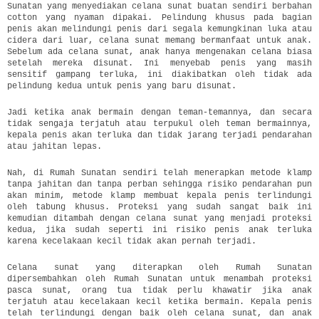
Sunatan yang menyediakan celana sunat buatan sendiri berbahan
cotton yang nyaman dipakai. Pelindung khusus pada bagian
penis akan melindungi penis dari segala kemungkinan luka atau
cidera dari luar, celana sunat memang bermanfaat untuk anak.
Sebelum ada celana sunat, anak hanya mengenakan celana biasa
setelah mereka disunat. Ini menyebab penis yang masih
sensitif gampang terluka, ini diakibatkan oleh tidak ada
pelindung kedua untuk penis yang baru disunat.
Jadi ketika anak bermain dengan teman-temannya, dan secara
tidak sengaja terjatuh atau terpukul oleh teman bermainnya,
kepala penis akan terluka dan tidak jarang terjadi pendarahan
atau jahitan lepas.
Nah, di Rumah Sunatan sendiri telah menerapkan metode klamp
tanpa jahitan dan tanpa perban sehingga risiko pendarahan pun
akan minim, metode klamp membuat kepala penis terlindungi
oleh tabung khusus. Proteksi yang sudah sangat baik ini
kemudian ditambah dengan celana sunat yang menjadi proteksi
kedua, jika sudah seperti ini risiko penis anak terluka
karena kecelakaan kecil tidak akan pernah terjadi.
Celana sunat yang diterapkan oleh Rumah Sunatan
dipersembahkan oleh Rumah Sunatan untuk menambah proteksi
pasca sunat, orang tua tidak perlu khawatir jika anak
terjatuh atau kecelakaan kecil ketika bermain. Kepala penis
telah terlindungi dengan baik oleh celana sunat, dan anak