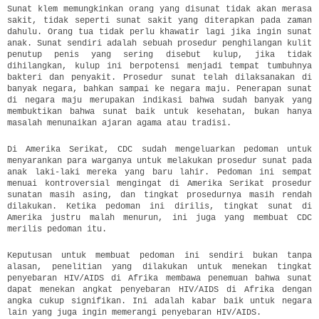
Sunat klem memungkinkan orang yang disunat tidak akan merasa
sakit, tidak seperti sunat sakit yang diterapkan pada zaman
dahulu. Orang tua tidak perlu khawatir lagi jika ingin sunat
anak. Sunat sendiri adalah sebuah prosedur penghilangan kulit
penutup penis yang sering disebut kulup, jika tidak
dihilangkan, kulup ini berpotensi menjadi tempat tumbuhnya
bakteri dan penyakit. Prosedur sunat telah dilaksanakan di
banyak negara, bahkan sampai ke negara maju. Penerapan sunat
di negara maju merupakan indikasi bahwa sudah banyak yang
membuktikan bahwa sunat baik untuk kesehatan, bukan hanya
masalah menunaikan ajaran agama atau tradisi.
Di Amerika Serikat, CDC sudah mengeluarkan pedoman untuk
menyarankan para warganya untuk melakukan prosedur sunat pada
anak laki-laki mereka yang baru lahir. Pedoman ini sempat
menuai kontroversial mengingat di Amerika Serikat prosedur
sunatan masih asing, dan tingkat prosedurnya masih rendah
dilakukan. Ketika pedoman ini dirilis, tingkat sunat di
Amerika justru malah menurun, ini juga yang membuat CDC
merilis pedoman itu.
Keputusan untuk membuat pedoman ini sendiri bukan tanpa
alasan, penelitian yang dilakukan untuk menekan tingkat
penyebaran HIV/AIDS di Afrika membawa penemuan bahwa sunat
dapat menekan angkat penyebaran HIV/AIDS di Afrika dengan
angka cukup signifikan. Ini adalah kabar baik untuk negara
lain yang juga ingin memerangi penyebaran HIV/AIDS.