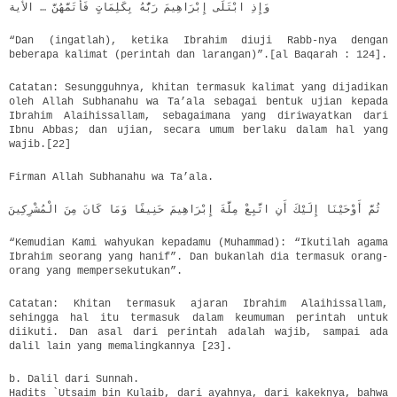
وَإِذِ ابْتَلَى إِبْرَاهِيمَ رَبُّهُ بِكَلِمَاتٍ فَأَتَمَّهُنَّ … الأية
“Dan (ingatlah), ketika Ibrahim diuji Rabb-nya dengan
beberapa kalimat (perintah dan larangan)”.[al Baqarah : 124].
Catatan: Sesungguhnya, khitan termasuk kalimat yang dijadikan
oleh Allah Subhanahu wa Ta’ala sebagai bentuk ujian kepada
Ibrahim Alaihissallam, sebagaimana yang diriwayatkan dari
Ibnu Abbas; dan ujian, secara umum berlaku dalam hal yang
wajib.[22]
Firman Allah Subhanahu wa Ta’ala.
ثُمَّ أَوْحَيْنَا إِلَيْكَ أَنِ اتَّبِعْ مِلَّةَ إِبْرَاهِيمَ حَنِيفًا وَمَا كَانَ مِنَ الْمُشْرِكِينَ
“Kemudian Kami wahyukan kepadamu (Muhammad): “Ikutilah agama
Ibrahim seorang yang hanif”. Dan bukanlah dia termasuk orang-
orang yang mempersekutukan”.
Catatan: Khitan termasuk ajaran Ibrahim Alaihissallam,
sehingga hal itu termasuk dalam keumuman perintah untuk
diikuti. Dan asal dari perintah adalah wajib, sampai ada
dalil lain yang memalingkannya [23].
b. Dalil dari Sunnah.
Hadits `Utsaim bin Kulaib, dari ayahnya, dari kakeknya, bahwa