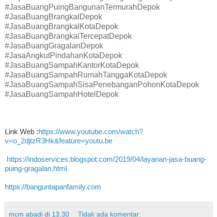
#JasaBuangPuingBangunanTermurahDepok
#JasaBuangBrangkalDepok
#JasaBuangBrangkalKotaDepok
#JasaBuangBrangkalTercepatDepok
#JasaBuangGragalanDepok
#JasaAngkutPindahanKotaDepok
#JasaBuangSampahKantorKotaDepok
#JasaBuangSampahRumahTanggaKotaDepok
#JasaBuangSampahSisaPenebanganPohonKotaDepok
#JasaBuangSampahHotelDepok
Link Web :
https://www.youtube.com/watch?
v=o_2djtzR3Hk&feature=youtu.be
https://indoservices.blogspot.com/2019/04/layanan-jasa-buang-
puing-gragalan.html
https://banguntapanfamily.com
mcm abadi
di
13.30
Tidak ada komentar: