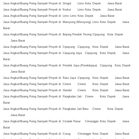
Jasa Angkut/Buang Puing Sampah Proyek di
Grogol
Limo
Kota
Depok
Jawa Barat
Jasa Angkut/Buang Puing Sampah Proyek di
Krukut
Limo
Kota
Depok
Jawa Barat
Jasa Angkut/Buang Puing Sampah Proyek di
Limo
Limo
Kota
Depok
Jawa Barat
Jasa Angkut/Buang Puing Sampah Proyek di
Maruyung (Meruyung)
Limo
Kota
Depok
Jawa
Barat
Jasa Angkut/Buang Puing Sampah Proyek di
Bojong Pondok Terong
Cipayung
Kota
Depok
Jawa Barat
Jasa Angkut/Buang Puing Sampah Proyek di
Cipayung
Cipayung
Kota
Depok
Jawa Barat
Jasa Angkut/Buang Puing Sampah Proyek di
Cipayung Jaya
Cipayung
Kota
Depok
Jawa
Barat
Jasa Angkut/Buang Puing Sampah Proyek di
Pondok Jaya (Pondokjaya)
Cipayung
Kota
Depok
Jawa Barat
Jasa Angkut/Buang Puing Sampah Proyek di
Ratu Jaya
Cipayung
Kota
Depok
Jawa Barat
Jasa Angkut/Buang Puing Sampah Proyek di
Cinere
Cinere
Kota
Depok
Jawa Barat
Jasa Angkut/Buang Puing Sampah Proyek di
Gandul
Cinere
Kota
Depok
Jawa Barat
Jasa Angkut/Buang Puing Sampah Proyek di
Pangkalan Jati
Cinere
Kota
Depok
Jawa
Barat
Jasa Angkut/Buang Puing Sampah Proyek di
Pangkalan Jati Baru
Cinere
Kota
Depok
Jawa Barat
Jasa Angkut/Buang Puing Sampah Proyek di
Cisalak Pasar
Cimanggis
Kota
Depok
Jawa
Barat
Jasa Angkut/Buang Puing Sampah Proyek di
Curug
Cimanggis
Kota
Depok
Jawa Barat