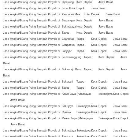
Jasa Angkut/Buang Puing Sampah Proyek di
Cipayung
Kota
Depok
Jawa Barat
Jasa Angkut/Buang Puing Sampah Proyek di
Limo
Kota
Depok
Jawa Barat
Jasa Angkut/Buang Puing Sampah Proyek di
Pancoran Mas
Kota
Depok
Jawa Barat
Jasa Angkut/Buang Puing Sampah Proyek di
Sawangan
Kota
Depok
Jawa Barat
Jasa Angkut/Buang Puing Sampah Proyek di
Sukmajaya
Kota
Depok
Jawa Barat
Jasa Angkut/Buang Puing Sampah Proyek di
Tapos
Kota
Depok
Jawa Barat
Jasa Angkut/Buang Puing Sampah Proyek di
Cilangkap
Tapos
Kota
Depok
Jawa Barat
Jasa Angkut/Buang Puing Sampah Proyek di
Cimpaeun
Tapos
Kota
Depok
Jawa Barat
Jasa Angkut/Buang Puing Sampah Proyek di
Jatijajar
Tapos
Kota
Depok
Jawa Barat
Jasa Angkut/Buang Puing Sampah Proyek di
Leuwinanggung
Tapos
Kota
Depok
Jawa
Barat
Jasa Angkut/Buang Puing Sampah Proyek di
Sukamaju Baru
Tapos
Kota
Depok
Jawa
Barat
Jasa Angkut/Buang Puing Sampah Proyek di
Sukatani
Tapos
Kota
Depok
Jawa Barat
Jasa Angkut/Buang Puing Sampah Proyek di
Tapos
Tapos
Kota
Depok
Jawa Barat
Jasa Angkut/Buang Puing Sampah Proyek di
Abadi Jaya (Abadijaya)
Sukmajaya
Kota
Depok
Jawa Barat
Jasa Angkut/Buang Puing Sampah Proyek di
Baktijaya
Sukmajaya
Kota
Depok
Jawa Barat
Jasa Angkut/Buang Puing Sampah Proyek di
Cisalak
Sukmajaya
Kota
Depok
Jawa Barat
Jasa Angkut/Buang Puing Sampah Proyek di
Mekar Jaya (Mekarjaya)
Sukmajaya
Kota
Depok
Jawa Barat
Jasa Angkut/Buang Puing Sampah Proyek di
Sukmajaya
Sukmajaya
Kota
Depok
Jawa Barat
Jasa Angkut/Buang Puing Sampah Proyek di
Tirtajaya
Sukmajaya
Kota
Depok
Jawa Barat