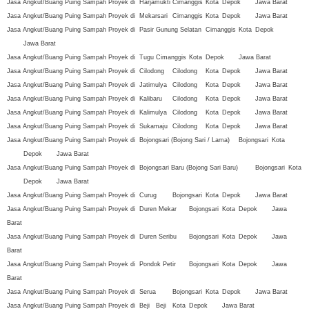
Jasa Angkut/Buang Puing Sampah Proyek di
Harjamukti
Cimanggis
Kota
Depok
Jawa Barat
Jasa Angkut/Buang Puing Sampah Proyek di
Mekarsari
Cimanggis
Kota
Depok
Jawa Barat
Jasa Angkut/Buang Puing Sampah Proyek di
Pasir Gunung Selatan
Cimanggis
Kota
Depok
Jawa Barat
Jasa Angkut/Buang Puing Sampah Proyek di
Tugu
Cimanggis
Kota
Depok
Jawa Barat
Jasa Angkut/Buang Puing Sampah Proyek di
Cilodong
Cilodong
Kota
Depok
Jawa Barat
Jasa Angkut/Buang Puing Sampah Proyek di
Jatimulya
Cilodong
Kota
Depok
Jawa Barat
Jasa Angkut/Buang Puing Sampah Proyek di
Kalibaru
Cilodong
Kota
Depok
Jawa Barat
Jasa Angkut/Buang Puing Sampah Proyek di
Kalimulya
Cilodong
Kota
Depok
Jawa Barat
Jasa Angkut/Buang Puing Sampah Proyek di
Sukamaju
Cilodong
Kota
Depok
Jawa Barat
Jasa Angkut/Buang Puing Sampah Proyek di
Bojongsari (Bojong Sari / Lama)
Bojongsari
Kota
Depok
Jawa Barat
Jasa Angkut/Buang Puing Sampah Proyek di
Bojongsari Baru (Bojong Sari Baru)
Bojongsari
Kota
Depok
Jawa Barat
Jasa Angkut/Buang Puing Sampah Proyek di
Curug
Bojongsari
Kota
Depok
Jawa Barat
Jasa Angkut/Buang Puing Sampah Proyek di
Duren Mekar
Bojongsari
Kota
Depok
Jawa
Barat
Jasa Angkut/Buang Puing Sampah Proyek di
Duren Seribu
Bojongsari
Kota
Depok
Jawa
Barat
Jasa Angkut/Buang Puing Sampah Proyek di
Pondok Petir
Bojongsari
Kota
Depok
Jawa
Barat
Jasa Angkut/Buang Puing Sampah Proyek di
Serua
Bojongsari
Kota
Depok
Jawa Barat
Jasa Angkut/Buang Puing Sampah Proyek di
Beji
Beji
Kota
Depok
Jawa Barat