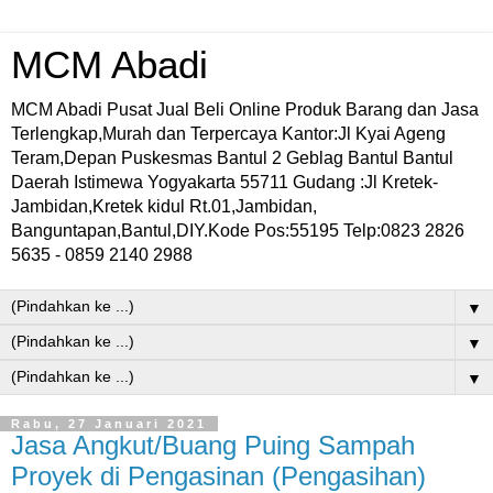
MCM Abadi
MCM Abadi Pusat Jual Beli Online Produk Barang dan Jasa
Terlengkap,Murah dan Terpercaya Kantor:Jl Kyai Ageng
Teram,Depan Puskesmas Bantul 2 Geblag Bantul Bantul
Daerah Istimewa Yogyakarta 55711 Gudang :Jl Kretek-
Jambidan,Kretek kidul Rt.01,Jambidan,
Banguntapan,Bantul,DIY.Kode Pos:55195 Telp:0823 2826
5635 - 0859 2140 2988
▼
▼
▼
Rabu, 27 Januari 2021
Jasa Angkut/Buang Puing Sampah
Proyek di Pengasinan (Pengasihan)