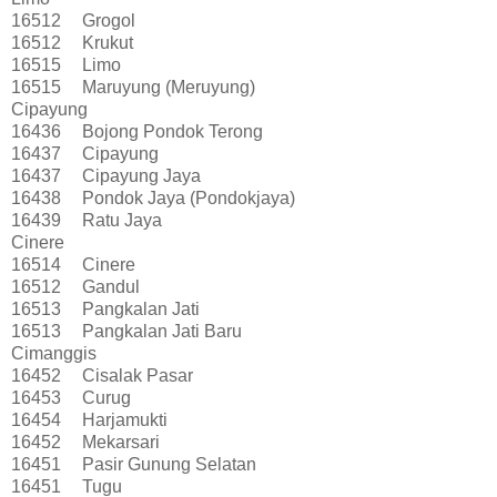
16512
Grogol
16512
Krukut
16515
Limo
16515
Maruyung (Meruyung)
Cipayung
16436
Bojong Pondok Terong
16437
Cipayung
16437
Cipayung Jaya
16438
Pondok Jaya (Pondokjaya)
16439
Ratu Jaya
Cinere
16514
Cinere
16512
Gandul
16513
Pangkalan Jati
16513
Pangkalan Jati Baru
Cimanggis
16452
Cisalak Pasar
16453
Curug
16454
Harjamukti
16452
Mekarsari
16451
Pasir Gunung Selatan
16451
Tugu