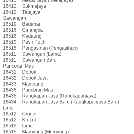
16411
Mekar Jaya (Mekarjaya)
16412
Sukmajaya
16412
Tirtajaya
Sawangan
16519
Bedahan
16516
Cinangka
16516
Kedaung
16519
Pasir Putih
16518
Pengasinan (Pengasihan)
16511
Sawangan (Lama)
16511
Sawangan Baru
Pancoran Mas
16431
Depok
16432
Depok Jaya
16433
Mampang
16436
Pancoran Mas
16435
Rangkapan Jaya (Rangkapanjaya)
16434
Rangkapan Jaya Baru (Rangkapanjaya Baru)
Limo
16512
Grogol
16512
Krukut
16515
Limo
16515
Maruyung (Meruyung)