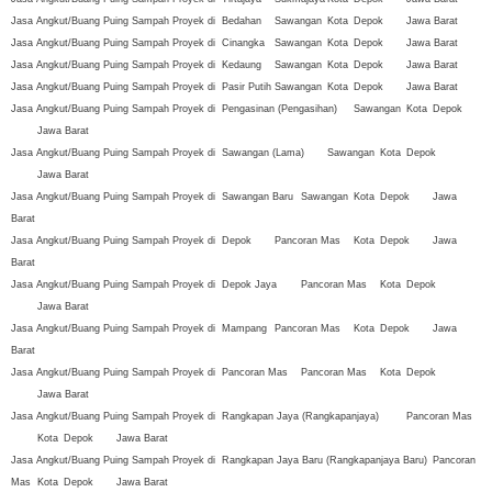
Jasa Angkut/Buang Puing Sampah Proyek di
Bedahan
Sawangan
Kota
Depok
Jawa Barat
Jasa Angkut/Buang Puing Sampah Proyek di
Cinangka
Sawangan
Kota
Depok
Jawa Barat
Jasa Angkut/Buang Puing Sampah Proyek di
Kedaung
Sawangan
Kota
Depok
Jawa Barat
Jasa Angkut/Buang Puing Sampah Proyek di
Pasir Putih
Sawangan
Kota
Depok
Jawa Barat
Jasa Angkut/Buang Puing Sampah Proyek di
Pengasinan (Pengasihan)
Sawangan
Kota
Depok
Jawa Barat
Jasa Angkut/Buang Puing Sampah Proyek di
Sawangan (Lama)
Sawangan
Kota
Depok
Jawa Barat
Jasa Angkut/Buang Puing Sampah Proyek di
Sawangan Baru
Sawangan
Kota
Depok
Jawa
Barat
Jasa Angkut/Buang Puing Sampah Proyek di
Depok
Pancoran Mas
Kota
Depok
Jawa
Barat
Jasa Angkut/Buang Puing Sampah Proyek di
Depok Jaya
Pancoran Mas
Kota
Depok
Jawa Barat
Jasa Angkut/Buang Puing Sampah Proyek di
Mampang
Pancoran Mas
Kota
Depok
Jawa
Barat
Jasa Angkut/Buang Puing Sampah Proyek di
Pancoran Mas
Pancoran Mas
Kota
Depok
Jawa Barat
Jasa Angkut/Buang Puing Sampah Proyek di
Rangkapan Jaya (Rangkapanjaya)
Pancoran Mas
Kota
Depok
Jawa Barat
Jasa Angkut/Buang Puing Sampah Proyek di
Rangkapan Jaya Baru (Rangkapanjaya Baru)
Pancoran
Mas
Kota
Depok
Jawa Barat