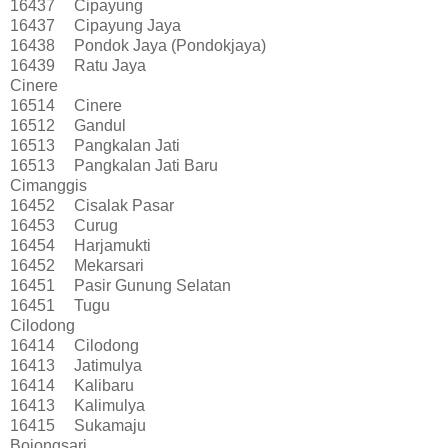
16437
Cipayung
16437
Cipayung Jaya
16438
Pondok Jaya (Pondokjaya)
16439
Ratu Jaya
Cinere
16514
Cinere
16512
Gandul
16513
Pangkalan Jati
16513
Pangkalan Jati Baru
Cimanggis
16452
Cisalak Pasar
16453
Curug
16454
Harjamukti
16452
Mekarsari
16451
Pasir Gunung Selatan
16451
Tugu
Cilodong
16414
Cilodong
16413
Jatimulya
16414
Kalibaru
16413
Kalimulya
16415
Sukamaju
Bojongsari