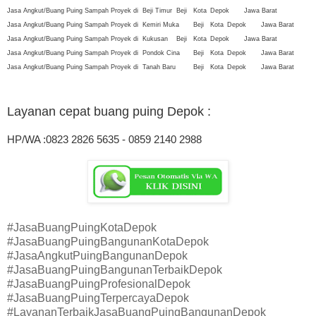
Jasa Angkut/Buang Puing Sampah Proyek di
Beji Timur
Beji
Kota
Depok
Jawa Barat
Jasa Angkut/Buang Puing Sampah Proyek di
Kemiri Muka
Beji
Kota
Depok
Jawa Barat
Jasa Angkut/Buang Puing Sampah Proyek di
Kukusan
Beji
Kota
Depok
Jawa Barat
Jasa Angkut/Buang Puing Sampah Proyek di
Pondok Cina
Beji
Kota
Depok
Jawa Barat
Jasa Angkut/Buang Puing Sampah Proyek di
Tanah Baru
Beji
Kota
Depok
Jawa Barat
Layanan cepat buang puing Depok
:
HP/WA :0823 2826 5635 - 0859 2140 2988
#JasaBuangPuingKotaDepok
#JasaBuangPuingBangunanKotaDepok
#JasaAngkutPuingBangunanDepok
#JasaBuangPuingBangunanTerbaikDepok
#JasaBuangPuingProfesionalDepok
#JasaBuangPuingTerpercayaDepok
#LayananTerbaikJasaBuangPuingBangunanDepok