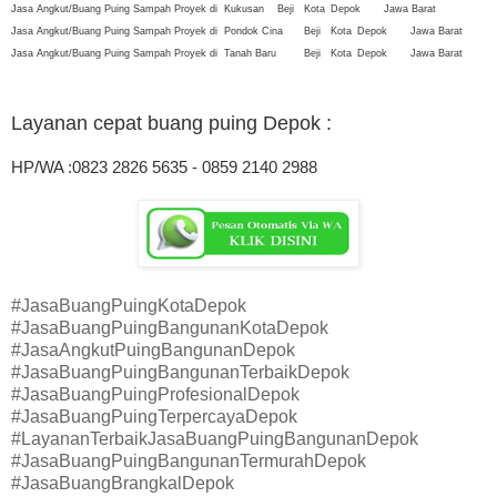
Jasa Angkut/Buang Puing Sampah Proyek di
Kukusan
Beji
Kota
Depok
Jawa Barat
Jasa Angkut/Buang Puing Sampah Proyek di
Pondok Cina
Beji
Kota
Depok
Jawa Barat
Jasa Angkut/Buang Puing Sampah Proyek di
Tanah Baru
Beji
Kota
Depok
Jawa Barat
Layanan cepat buang puing Depok
:
HP/WA :0823 2826 5635 - 0859 2140 2988
#JasaBuangPuingKotaDepok
#JasaBuangPuingBangunanKotaDepok
#JasaAngkutPuingBangunanDepok
#JasaBuangPuingBangunanTerbaikDepok
#JasaBuangPuingProfesionalDepok
#JasaBuangPuingTerpercayaDepok
#LayananTerbaikJasaBuangPuingBangunanDepok
#JasaBuangPuingBangunanTermurahDepok
#JasaBuangBrangkalDepok