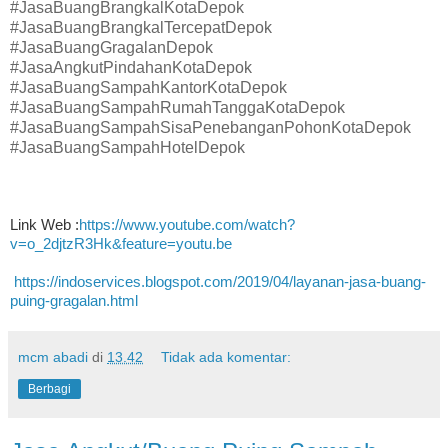
#JasaBuangBrangkalKotaDepok
#JasaBuangBrangkalTercepatDepok
#JasaBuangGragalanDepok
#JasaAngkutPindahanKotaDepok
#JasaBuangSampahKantorKotaDepok
#JasaBuangSampahRumahTanggaKotaDepok
#JasaBuangSampahSisaPenebanganPohonKotaDepok
#JasaBuangSampahHotelDepok
Link Web :
https://www.youtube.com/watch?
v=o_2djtzR3Hk&feature=youtu.be
https://indoservices.blogspot.com/2019/04/layanan-jasa-buang-
puing-gragalan.html
mcm abadi
di
13.42
Tidak ada komentar:
Berbagi