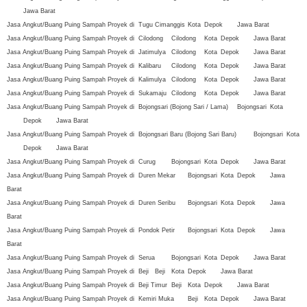
Jawa Barat
Jasa Angkut/Buang Puing Sampah Proyek di
Tugu
Cimanggis
Kota
Depok
Jawa Barat
Jasa Angkut/Buang Puing Sampah Proyek di
Cilodong
Cilodong
Kota
Depok
Jawa Barat
Jasa Angkut/Buang Puing Sampah Proyek di
Jatimulya
Cilodong
Kota
Depok
Jawa Barat
Jasa Angkut/Buang Puing Sampah Proyek di
Kalibaru
Cilodong
Kota
Depok
Jawa Barat
Jasa Angkut/Buang Puing Sampah Proyek di
Kalimulya
Cilodong
Kota
Depok
Jawa Barat
Jasa Angkut/Buang Puing Sampah Proyek di
Sukamaju
Cilodong
Kota
Depok
Jawa Barat
Jasa Angkut/Buang Puing Sampah Proyek di
Bojongsari (Bojong Sari / Lama)
Bojongsari
Kota
Depok
Jawa Barat
Jasa Angkut/Buang Puing Sampah Proyek di
Bojongsari Baru (Bojong Sari Baru)
Bojongsari
Kota
Depok
Jawa Barat
Jasa Angkut/Buang Puing Sampah Proyek di
Curug
Bojongsari
Kota
Depok
Jawa Barat
Jasa Angkut/Buang Puing Sampah Proyek di
Duren Mekar
Bojongsari
Kota
Depok
Jawa
Barat
Jasa Angkut/Buang Puing Sampah Proyek di
Duren Seribu
Bojongsari
Kota
Depok
Jawa
Barat
Jasa Angkut/Buang Puing Sampah Proyek di
Pondok Petir
Bojongsari
Kota
Depok
Jawa
Barat
Jasa Angkut/Buang Puing Sampah Proyek di
Serua
Bojongsari
Kota
Depok
Jawa Barat
Jasa Angkut/Buang Puing Sampah Proyek di
Beji
Beji
Kota
Depok
Jawa Barat
Jasa Angkut/Buang Puing Sampah Proyek di
Beji Timur
Beji
Kota
Depok
Jawa Barat
Jasa Angkut/Buang Puing Sampah Proyek di
Kemiri Muka
Beji
Kota
Depok
Jawa Barat