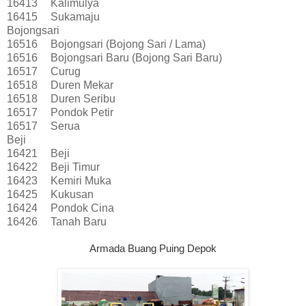
16413
Kalimulya
16415
Sukamaju
Bojongsari
16516
Bojongsari (Bojong Sari / Lama)
16516
Bojongsari Baru (Bojong Sari Baru)
16517
Curug
16518
Duren Mekar
16518
Duren Seribu
16517
Pondok Petir
16517
Serua
Beji
16421
Beji
16422
Beji Timur
16423
Kemiri Muka
16425
Kukusan
16424
Pondok Cina
16426
Tanah Baru
Armada Buang Puing Depok