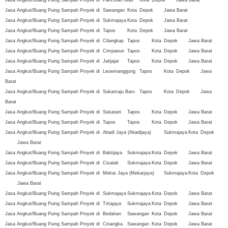
Jasa Angkut/Buang Puing Sampah Proyek di
Pancoran Mas
Kota
Depok
Jawa Barat
Jasa Angkut/Buang Puing Sampah Proyek di
Sawangan
Kota
Depok
Jawa Barat
Jasa Angkut/Buang Puing Sampah Proyek di
Sukmajaya
Kota
Depok
Jawa Barat
Jasa Angkut/Buang Puing Sampah Proyek di
Tapos
Kota
Depok
Jawa Barat
Jasa Angkut/Buang Puing Sampah Proyek di
Cilangkap
Tapos
Kota
Depok
Jawa Barat
Jasa Angkut/Buang Puing Sampah Proyek di
Cimpaeun
Tapos
Kota
Depok
Jawa Barat
Jasa Angkut/Buang Puing Sampah Proyek di
Jatijajar
Tapos
Kota
Depok
Jawa Barat
Jasa Angkut/Buang Puing Sampah Proyek di
Leuwinanggung
Tapos
Kota
Depok
Jawa
Barat
Jasa Angkut/Buang Puing Sampah Proyek di
Sukamaju Baru
Tapos
Kota
Depok
Jawa
Barat
Jasa Angkut/Buang Puing Sampah Proyek di
Sukatani
Tapos
Kota
Depok
Jawa Barat
Jasa Angkut/Buang Puing Sampah Proyek di
Tapos
Tapos
Kota
Depok
Jawa Barat
Jasa Angkut/Buang Puing Sampah Proyek di
Abadi Jaya (Abadijaya)
Sukmajaya
Kota
Depok
Jawa Barat
Jasa Angkut/Buang Puing Sampah Proyek di
Baktijaya
Sukmajaya
Kota
Depok
Jawa Barat
Jasa Angkut/Buang Puing Sampah Proyek di
Cisalak
Sukmajaya
Kota
Depok
Jawa Barat
Jasa Angkut/Buang Puing Sampah Proyek di
Mekar Jaya (Mekarjaya)
Sukmajaya
Kota
Depok
Jawa Barat
Jasa Angkut/Buang Puing Sampah Proyek di
Sukmajaya
Sukmajaya
Kota
Depok
Jawa Barat
Jasa Angkut/Buang Puing Sampah Proyek di
Tirtajaya
Sukmajaya
Kota
Depok
Jawa Barat
Jasa Angkut/Buang Puing Sampah Proyek di
Bedahan
Sawangan
Kota
Depok
Jawa Barat
Jasa Angkut/Buang Puing Sampah Proyek di
Cinangka
Sawangan
Kota
Depok
Jawa Barat