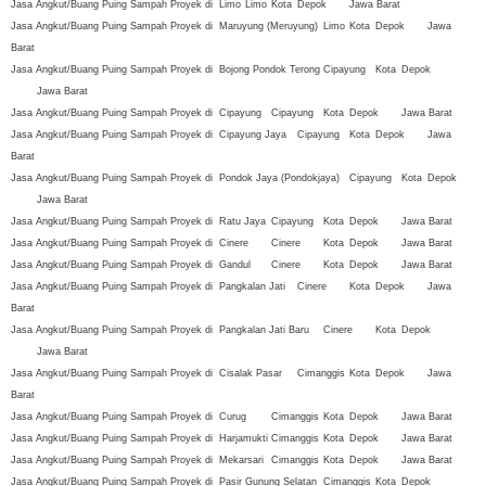
Jasa Angkut/Buang Puing Sampah Proyek di
Limo
Limo
Kota
Depok
Jawa Barat
Jasa Angkut/Buang Puing Sampah Proyek di
Maruyung (Meruyung)
Limo
Kota
Depok
Jawa
Barat
Jasa Angkut/Buang Puing Sampah Proyek di
Bojong Pondok Terong
Cipayung
Kota
Depok
Jawa Barat
Jasa Angkut/Buang Puing Sampah Proyek di
Cipayung
Cipayung
Kota
Depok
Jawa Barat
Jasa Angkut/Buang Puing Sampah Proyek di
Cipayung Jaya
Cipayung
Kota
Depok
Jawa
Barat
Jasa Angkut/Buang Puing Sampah Proyek di
Pondok Jaya (Pondokjaya)
Cipayung
Kota
Depok
Jawa Barat
Jasa Angkut/Buang Puing Sampah Proyek di
Ratu Jaya
Cipayung
Kota
Depok
Jawa Barat
Jasa Angkut/Buang Puing Sampah Proyek di
Cinere
Cinere
Kota
Depok
Jawa Barat
Jasa Angkut/Buang Puing Sampah Proyek di
Gandul
Cinere
Kota
Depok
Jawa Barat
Jasa Angkut/Buang Puing Sampah Proyek di
Pangkalan Jati
Cinere
Kota
Depok
Jawa
Barat
Jasa Angkut/Buang Puing Sampah Proyek di
Pangkalan Jati Baru
Cinere
Kota
Depok
Jawa Barat
Jasa Angkut/Buang Puing Sampah Proyek di
Cisalak Pasar
Cimanggis
Kota
Depok
Jawa
Barat
Jasa Angkut/Buang Puing Sampah Proyek di
Curug
Cimanggis
Kota
Depok
Jawa Barat
Jasa Angkut/Buang Puing Sampah Proyek di
Harjamukti
Cimanggis
Kota
Depok
Jawa Barat
Jasa Angkut/Buang Puing Sampah Proyek di
Mekarsari
Cimanggis
Kota
Depok
Jawa Barat
Jasa Angkut/Buang Puing Sampah Proyek di
Pasir Gunung Selatan
Cimanggis
Kota
Depok