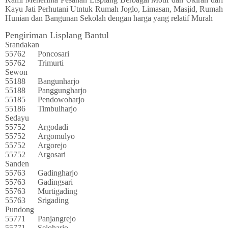
Kayu Jati Perhutani Utntuk Rumah Joglo, Limasan, Masjid, Rumah
Hunian dan Bangunan Sekolah dengan harga yang relatif Murah
Pengiriman Lisplang Bantul
Srandakan
55762
Poncosari
55762
Trimurti
Sewon
55188
Bangunharjo
55188
Panggungharjo
55185
Pendowoharjo
55186
Timbulharjo
Sedayu
55752
Argodadi
55752
Argomulyo
55752
Argorejo
55752
Argosari
Sanden
55763
Gadingharjo
55763
Gadingsari
55763
Murtigading
55763
Srigading
Pundong
55771
Panjangrejo
55771
Seloharjo