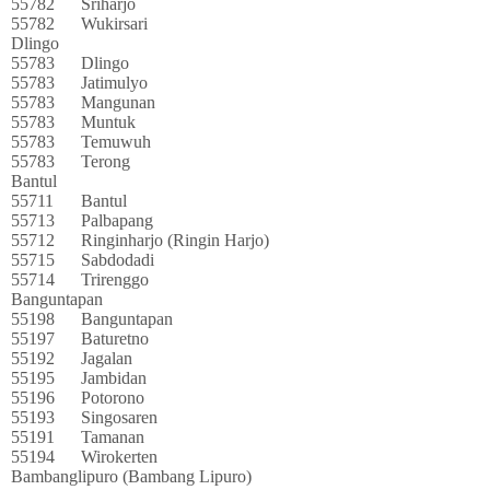
55782
Sriharjo
55782
Wukirsari
Dlingo
55783
Dlingo
55783
Jatimulyo
55783
Mangunan
55783
Muntuk
55783
Temuwuh
55783
Terong
Bantul
55711
Bantul
55713
Palbapang
55712
Ringinharjo (Ringin Harjo)
55715
Sabdodadi
55714
Trirenggo
Banguntapan
55198
Banguntapan
55197
Baturetno
55192
Jagalan
55195
Jambidan
55196
Potorono
55193
Singosaren
55191
Tamanan
55194
Wirokerten
Bambanglipuro (Bambang Lipuro)