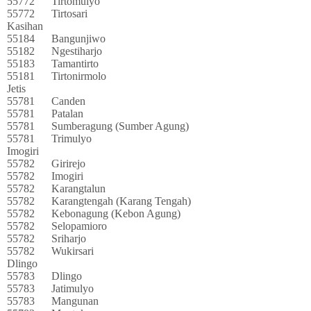
55772
Tirtomulyo
55772
Tirtosari
Kasihan
55184
Bangunjiwo
55182
Ngestiharjo
55183
Tamantirto
55181
Tirtonirmolo
Jetis
55781
Canden
55781
Patalan
55781
Sumberagung (Sumber Agung)
55781
Trimulyo
Imogiri
55782
Girirejo
55782
Imogiri
55782
Karangtalun
55782
Karangtengah (Karang Tengah)
55782
Kebonagung (Kebon Agung)
55782
Selopamioro
55782
Sriharjo
55782
Wukirsari
Dlingo
55783
Dlingo
55783
Jatimulyo
55783
Mangunan