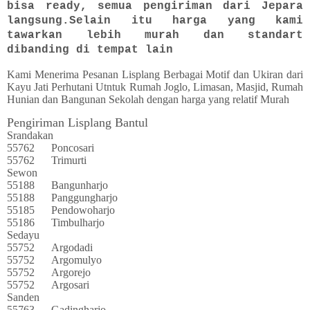
bisa ready, semua pengiriman dari Jepara
langsung.Selain itu harga yang kami
tawarkan lebih murah dan standart
dibanding di tempat lain
Kami Menerima Pesanan Lisplang Berbagai Motif dan Ukiran dari
Kayu Jati Perhutani Utntuk Rumah Joglo, Limasan, Masjid, Rumah
Hunian dan Bangunan Sekolah dengan harga yang relatif Murah
Pengiriman Lisplang Bantul
Srandakan
55762
Poncosari
55762
Trimurti
Sewon
55188
Bangunharjo
55188
Panggungharjo
55185
Pendowoharjo
55186
Timbulharjo
Sedayu
55752
Argodadi
55752
Argomulyo
55752
Argorejo
55752
Argosari
Sanden
55763
Gadingharjo