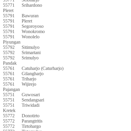
55771
Srihardono
Pleret
55791
Bawuran
55791
Pleret
55791
Segoroyoso
55791
Wonokromo
55791
Wonolelo
Piyungan
55792
Sitimulyo
55792
Srimartani
55792
Srimulyo
Pandak
55761
Catuharjo (Caturharjo)
55761
Gilangharjo
55761
Triharjo
55761
Wijirejo
Pajangan
55751
Guwosari
55751
Sendangsari
55751
Triwidadi
Kretek
55772
Donotirto
55772
Parangtritis
55772
Tirtohargo