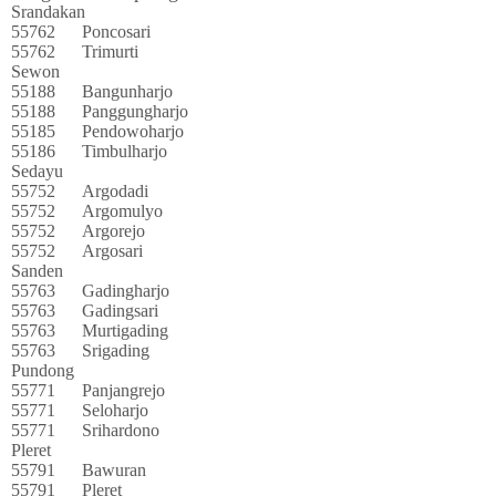
Srandakan
55762
Poncosari
55762
Trimurti
Sewon
55188
Bangunharjo
55188
Panggungharjo
55185
Pendowoharjo
55186
Timbulharjo
Sedayu
55752
Argodadi
55752
Argomulyo
55752
Argorejo
55752
Argosari
Sanden
55763
Gadingharjo
55763
Gadingsari
55763
Murtigading
55763
Srigading
Pundong
55771
Panjangrejo
55771
Seloharjo
55771
Srihardono
Pleret
55791
Bawuran
55791
Pleret