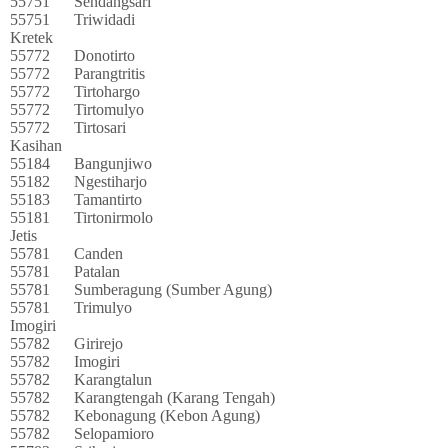
55751
Sendangsari
55751
Triwidadi
Kretek
55772
Donotirto
55772
Parangtritis
55772
Tirtohargo
55772
Tirtomulyo
55772
Tirtosari
Kasihan
55184
Bangunjiwo
55182
Ngestiharjo
55183
Tamantirto
55181
Tirtonirmolo
Jetis
55781
Canden
55781
Patalan
55781
Sumberagung (Sumber Agung)
55781
Trimulyo
Imogiri
55782
Girirejo
55782
Imogiri
55782
Karangtalun
55782
Karangtengah (Karang Tengah)
55782
Kebonagung (Kebon Agung)
55782
Selopamioro