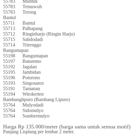
55783
Muntuk
55783
Temuwuh
55783
Terong
Bantul
55711
Bantul
55713
Palbapang
55712
Ringinharjo (Ringin Harjo)
55715
Sabdodadi
55714
Trirenggo
Banguntapan
55198
Banguntapan
55197
Baturetno
55192
Jagalan
55195
Jambidan
55196
Potorono
55193
Singosaren
55191
Tamanan
55194
Wirokerten
Bambanglipuro (Bambang Lipuro)
55764
Mulyodadi
55764
Sidomulyo
55764
Sumbermulyo
Harga Rp 135.000/meter (harga sama untuk semua motif)
Panjang Lisplang per lembar 2 meter.