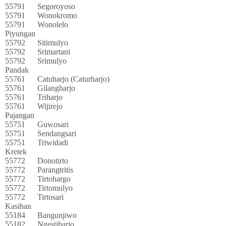
55791
Segoroyoso
55791
Wonokromo
55791
Wonolelo
Piyungan
55792
Sitimulyo
55792
Srimartani
55792
Srimulyo
Pandak
55761
Catuharjo (Caturharjo)
55761
Gilangharjo
55761
Triharjo
55761
Wijirejo
Pajangan
55751
Guwosari
55751
Sendangsari
55751
Triwidadi
Kretek
55772
Donotirto
55772
Parangtritis
55772
Tirtohargo
55772
Tirtomulyo
55772
Tirtosari
Kasihan
55184
Bangunjiwo
55182
Ngestiharjo