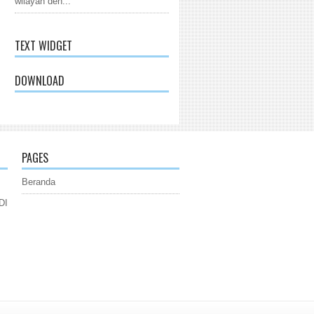
wilayah den...
TEXT WIDGET
DOWNLOAD
PAGES
Beranda
DI