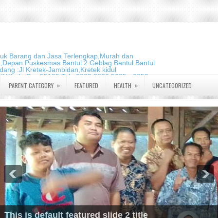
duk Barang dan Jasa Terlengkap,Murah dan
m,Depan Puskesmas Bantul 2 Geblag Bantul Bantul
ang :Jl Kretek-Jambidan,Kretek kidul
DIY.Kode Pos:55195 Telp:0823 2826 5635 - 0859
»
»
PARENT CATEGORY
FEATURED
HEALTH
UNCATEGORIZED
This is default featured slide 2 title