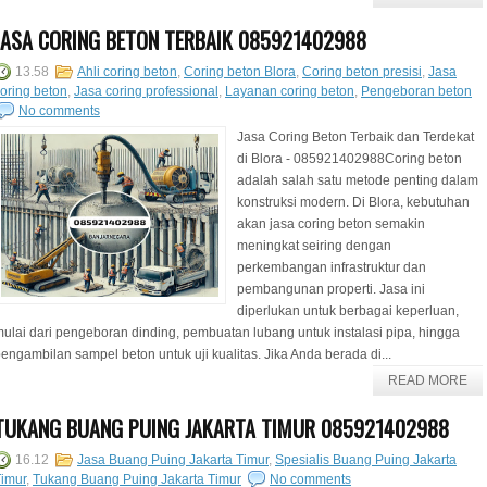
JASA CORING BETON TERBAIK 085921402988
13.58
Ahli coring beton
,
Coring beton Blora
,
Coring beton presisi
,
Jasa
oring beton
,
Jasa coring professional
,
Layanan coring beton
,
Pengeboran beton
No comments
Jasa Coring Beton Terbaik dan Terdekat
di Blora - 085921402988Coring beton
adalah salah satu metode penting dalam
konstruksi modern. Di Blora, kebutuhan
akan jasa coring beton semakin
meningkat seiring dengan
perkembangan infrastruktur dan
pembangunan properti. Jasa ini
diperlukan untuk berbagai keperluan,
ulai dari pengeboran dinding, pembuatan lubang untuk instalasi pipa, hingga
engambilan sampel beton untuk uji kualitas. Jika Anda berada di...
READ MORE
TUKANG BUANG PUING JAKARTA TIMUR 085921402988
16.12
Jasa Buang Puing Jakarta Timur
,
Spesialis Buang Puing Jakarta
imur
,
Tukang Buang Puing Jakarta Timur
No comments