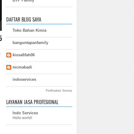
BTP Family
DAFTAR BLOG SAYA
Toko Bahan Kimia
5
banguntapanfamily
k
kiosafifah06
mcmabadi
indoservices
Perlihatkan Semua
LAYANAN JASA PROFESIONAL
Indo Services
Hello world!