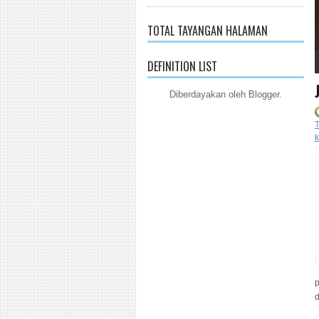
TOTAL TAYANGAN HALAMAN
1
2
3
4
5
DEFINITION LIST
Diberdayakan oleh
Blogger
.
T
k
p
d