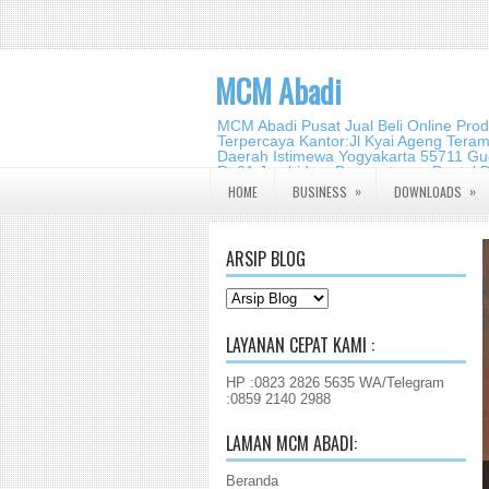
MCM Abadi
MCM Abadi Pusat Jual Beli Online Pro
Terpercaya Kantor:Jl Kyai Ageng Tera
Daerah Istimewa Yogyakarta 55711 Gud
Rt.01,Jambidan, Banguntapan,Bantul,
2140 2988
»
»
HOME
BUSINESS
DOWNLOADS
ARSIP BLOG
LAYANAN CEPAT KAMI :
HP :0823 2826 5635 WA/Telegram
:0859 2140 2988
LAMAN MCM ABADI:
Beranda