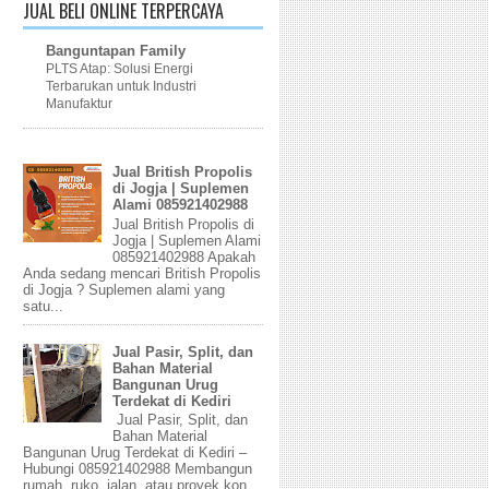
JUAL BELI ONLINE TERPERCAYA
Banguntapan Family
PLTS Atap: Solusi Energi
Terbarukan untuk Industri
Manufaktur
Jual British Propolis
di Jogja | Suplemen
Alami 085921402988
Jual British Propolis di
Jogja | Suplemen Alami
085921402988 Apakah
Anda sedang mencari British Propolis
di Jogja ? Suplemen alami yang
satu...
Jual Pasir, Split, dan
Bahan Material
Bangunan Urug
Terdekat di Kediri
Jual Pasir, Split, dan
Bahan Material
Bangunan Urug Terdekat di Kediri –
Hubungi 085921402988 Membangun
rumah, ruko, jalan, atau proyek kon...