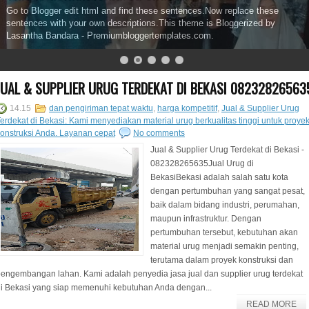
Go to Blogger edit html and find these sentences.Now replace these
sentences with your own descriptions.This theme is Bloggerized by
Lasantha Bandara - Premiumbloggertemplates.com.
JUAL & SUPPLIER URUG TERDEKAT DI BEKASI 08232826563
14.15
dan pengiriman tepat waktu
,
harga kompetitif
,
Jual & Supplier Urug
erdekat di Bekasi: Kami menyediakan material urug berkualitas tinggi untuk proye
onstruksi Anda. Layanan cepat
No comments
Jual & Supplier Urug Terdekat di Bekasi -
082328265635Jual Urug di
BekasiBekasi adalah salah satu kota
dengan pertumbuhan yang sangat pesat,
baik dalam bidang industri, perumahan,
maupun infrastruktur. Dengan
pertumbuhan tersebut, kebutuhan akan
material urug menjadi semakin penting,
terutama dalam proyek konstruksi dan
engembangan lahan. Kami adalah penyedia jasa jual dan supplier urug terdekat
i Bekasi yang siap memenuhi kebutuhan Anda dengan...
READ MORE