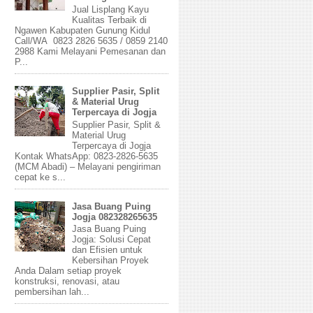
Jual Lisplang Kayu
Kualitas Terbaik di
Ngawen Kabupaten Gunung Kidul
Call/WA 0823 2826 5635 / 0859 2140
2988 Kami Melayani Pemesanan dan
P...
Supplier Pasir, Split
& Material Urug
Terpercaya di Jogja
Supplier Pasir, Split &
Material Urug
Terpercaya di Jogja
Kontak WhatsApp: 0823-2826-5635
(MCM Abadi) – Melayani pengiriman
cepat ke s...
Jasa Buang Puing
Jogja 082328265635
Jasa Buang Puing
Jogja: Solusi Cepat
dan Efisien untuk
Kebersihan Proyek
Anda Dalam setiap proyek
konstruksi, renovasi, atau
pembersihan lah...