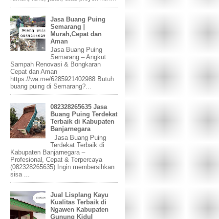
Jasa Buang Puing
Semarang |
Murah,Cepat dan
Aman
Jasa Buang Puing
Semarang – Angkut
Sampah Renovasi & Bongkaran
Cepat dan Aman
https://wa.me/6285921402988 Butuh
buang puing di Semarang?...
082328265635 Jasa
Buang Puing Terdekat
Terbaik di Kabupaten
Banjarnegara
Jasa Buang Puing
Terdekat Terbaik di
Kabupaten Banjarnegara –
Profesional, Cepat & Terpercaya
(082328265635) Ingin membersihkan
sisa ...
Jual Lisplang Kayu
Kualitas Terbaik di
Ngawen Kabupaten
Gunung Kidul