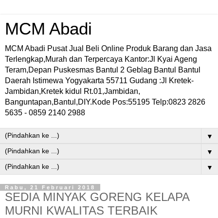
MCM Abadi
MCM Abadi Pusat Jual Beli Online Produk Barang dan Jasa
Terlengkap,Murah dan Terpercaya Kantor:Jl Kyai Ageng
Teram,Depan Puskesmas Bantul 2 Geblag Bantul Bantul
Daerah Istimewa Yogyakarta 55711 Gudang :Jl Kretek-
Jambidan,Kretek kidul Rt.01,Jambidan,
Banguntapan,Bantul,DIY.Kode Pos:55195 Telp:0823 2826
5635 - 0859 2140 2988
▼
▼
▼
Rabu, 21 Februari 2018
SEDIA MINYAK GORENG KELAPA
MURNI KWALITAS TERBAIK