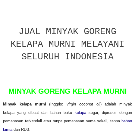
JUAL MINYAK GORENG
KELAPA MURNI MELAYANI
SELURUH INDONESIA
P
o
s
t
MINYAK GORENG KELAPA MURNI
e
d
o
Minyak kelapa murni
(Inggris:
virgin coconut oil
) adalah minyak
n
kelapa yang dibuat dari bahan baku
kelapa
segar, diproses dengan
pemanasan terkendali atau tanpa pemanasan sama sekali, tanpa
bahan
kimia
dan RDB.