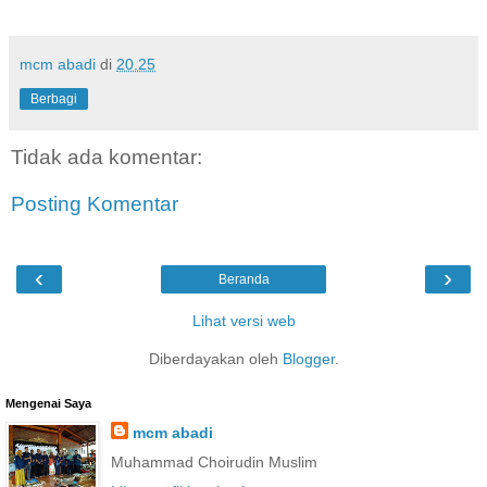
mcm abadi
di
20.25
Berbagi
Tidak ada komentar:
Posting Komentar
‹
›
Beranda
Lihat versi web
Diberdayakan oleh
Blogger
.
Mengenai Saya
mcm abadi
Muhammad Choirudin Muslim