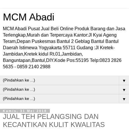
MCM Abadi
MCM Abadi Pusat Jual Beli Online Produk Barang dan Jasa
Terlengkap,Murah dan Terpercaya Kantor:Jl Kyai Ageng
Teram,Depan Puskesmas Bantul 2 Geblag Bantul Bantul
Daerah Istimewa Yogyakarta 55711 Gudang :Jl Kretek-
Jambidan,Kretek kidul Rt.01,Jambidan,
Banguntapan,Bantul,DIY.Kode Pos:55195 Telp:0823 2826
5635 - 0859 2140 2988
▼
▼
▼
Kamis, 31 Mei 2018
JUAL TEH PELANGSING DAN
KECANTIKAN KULIT KWALITAS