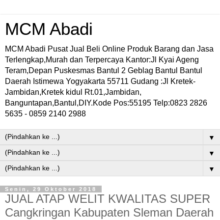
MCM Abadi
MCM Abadi Pusat Jual Beli Online Produk Barang dan Jasa
Terlengkap,Murah dan Terpercaya Kantor:Jl Kyai Ageng
Teram,Depan Puskesmas Bantul 2 Geblag Bantul Bantul
Daerah Istimewa Yogyakarta 55711 Gudang :Jl Kretek-
Jambidan,Kretek kidul Rt.01,Jambidan,
Banguntapan,Bantul,DIY.Kode Pos:55195 Telp:0823 2826
5635 - 0859 2140 2988
▼
▼
▼
Senin, 29 Oktober 2018
JUAL ATAP WELIT KWALITAS SUPER
Cangkringan Kabupaten Sleman Daerah