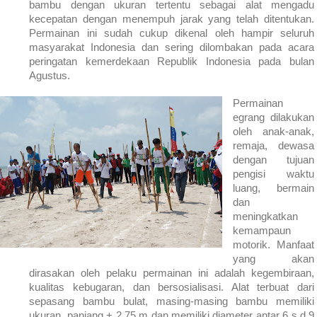
bambu dengan ukuran tertentu sebagai alat mengadu
kecepatan dengan menempuh jarak yang telah ditentukan.
Permainan ini sudah cukup dikenal oleh hampir seluruh
masyarakat
Indonesia
dan sering dilombakan pada acara
peringatan kemerdekaan Republik
Indonesia
pada bulan
Agustus.
Permainan
egrang dilakukan
oleh anak-anak,
remaja, dewasa
dengan tujuan
pengisi waktu
luang, bermain
dan
meningkatkan
kemampaun
motorik. Manfaat
yang akan
dirasakan oleh pelaku permainan ini adalah kegembiraan,
kualitas kebugaran, dan bersosialisasi. Alat terbuat dari
sepasang bambu bulat, masing-masing bambu memiliki
ukuran panjang
+
2,75 m dan memiliki diameter antar 6 s.d 9