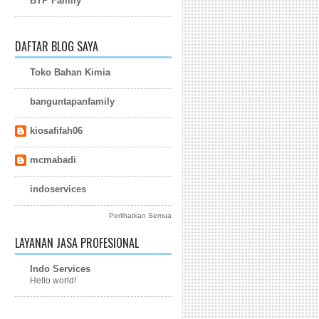
BTP Family
DAFTAR BLOG SAYA
Toko Bahan Kimia
banguntapanfamily
kiosafifah06
mcmabadi
indoservices
Perlihatkan Semua
LAYANAN JASA PROFESIONAL
Indo Services
Hello world!