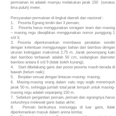
permainan ini adalah mampu melakukan jarak 150 (seratus
lima puluh) meter.
Persyaratan permainan di tingkat daerah dan nasional :
1.
Peserta Egrang terdiri dari 3 pemain;
2.
Peserta harus menggunakan seragam team dan masing
– masing regu diwajibkan menggunakan nomor punggung 1
s/d 3;
3.
Peserta diperkenankan membawa peralatan sendiri
dengan ketentuan menggunagan bahan dari bamboo dengan
ukuran ketinggian maksimal 2,75 m. Jarak penompang kaki
dari bamboo terbawah adalah 50 cm, sedangkan diameter
bamboo antara 6 s/d 9 (tidak boleh kurang);
4.
Start dibelakang garis dan posisi peserta masih berada di
bawah (belum naik);
5.
Berjalan sesuai dengan lintasan masing- masing;
6.
Masing-masing orang dalam satu regu wajib menempuh
jarak 50 m, sehingga jumlah total jarak tempuh untuk masing-
masing regu adalah sepanjang 150 m.
7.
Sebelum pergantian pemain, pemain dan egrangnya harus
seluruhnya melewati garis batas akhir;
8.
Pemain berikutnya menunggu di luar garis, tidak
diperkenankan masuk dalam arena lomba;