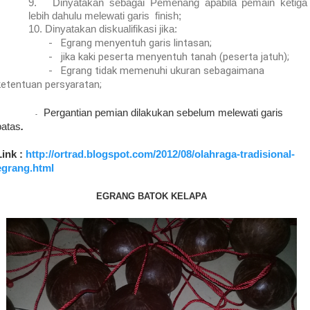
9.
Dinyatakan sebagai Pemenang apabila pemain ketiga
lebih dahulu melewati garis finish;
10.
Dinyatakan diskualifikasi jika:
-
Egrang menyentuh garis lintasan;
-
jika kaki peserta menyentuh tanah (peserta jatuh);
-
Egrang tidak memenuhi ukuran sebagaimana
ketentuan persyaratan;
Pergantian pemian dilakukan sebelum melewati garis
-
batas
.
Link :
http://ortrad.blogspot.com/2012/08/olahraga-tradisional-
egrang.html
EGRANG BATOK KELAPA