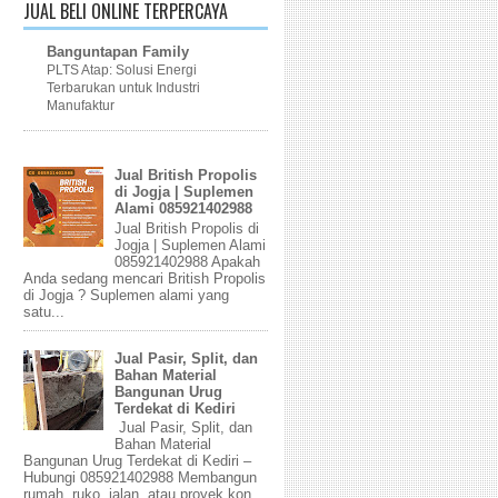
JUAL BELI ONLINE TERPERCAYA
Banguntapan Family
PLTS Atap: Solusi Energi
Terbarukan untuk Industri
Manufaktur
Jual British Propolis
di Jogja | Suplemen
Alami 085921402988
Jual British Propolis di
Jogja | Suplemen Alami
085921402988 Apakah
Anda sedang mencari British Propolis
di Jogja ? Suplemen alami yang
satu...
Jual Pasir, Split, dan
Bahan Material
Bangunan Urug
Terdekat di Kediri
Jual Pasir, Split, dan
Bahan Material
Bangunan Urug Terdekat di Kediri –
Hubungi 085921402988 Membangun
rumah, ruko, jalan, atau proyek kon...