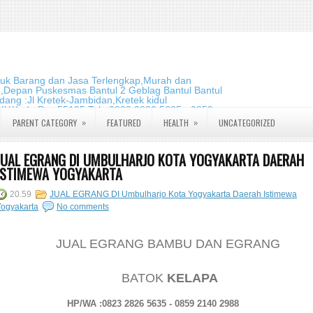
duk Barang dan Jasa Terlengkap,Murah dan
m,Depan Puskesmas Bantul 2 Geblag Bantul Bantul
ang :Jl Kretek-Jambidan,Kretek kidul
DIY.Kode Pos:55195 Telp:0823 2826 5635 - 0859
»
»
PARENT CATEGORY
FEATURED
HEALTH
UNCATEGORIZED
JUAL EGRANG DI UMBULHARJO KOTA YOGYAKARTA DAERAH
ISTIMEWA YOGYAKARTA
20.59
JUAL EGRANG DI Umbulharjo Kota Yogyakarta Daerah Istimewa
Yogyakarta
No comments
JUAL EGRANG BAMBU DAN EGRANG
BATOK
KELAPA
HP/WA :0823 2826 5635 - 0859 2140 2988