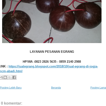
LAYANAN PESANAN EGRANG
HP/WA :0823 2826 5635 - 0859 2140 2988
LINK :
https://jualegrang.blogspot.com/2018/10/jual-egrang-di-jogja-
mcm-abadi.html
Posting Lebih Baru
Beranda
Posting Lama
0 komentar: