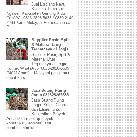
Jual Lisplang Kayu
Kualitas Terbaik di
Ngawen Kabupaten Gunung Kidul
Call/WA 0823 2826 5635 / 0859 2140
2988 Kami Melayani Pemesanan dan
P...
Supplier Pasir, Split
& Material Urug
Terpercaya di Jogja
Supplier Pasir, Split &
Material Urug
Terpercaya di Jogja
Kontak WhatsApp: 0823-2826-5635
(MCM Abadi) – Melayani pengiriman
cepat ke s...
Jasa Buang Puing
Jogja 082328265635
Jasa Buang Puing
Jogja: Solusi Cepat
dan Efisien untuk
Kebersihan Proyek
Anda Dalam setiap proyek
konstruksi, renovasi, atau
pembersihan lah...