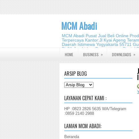
MCM Abadi
MCM Abadi Pusat Jual Beli Online Pro
Terpercaya Kantor:Jl Kyai Ageng Tera
Daerah Istimewa Yogyakarta 55711 Gud
Rt.01,Jambidan, Banguntapan,Bantul,
2140 2988
»
»
HOME
BUSINESS
DOWNLOADS
ARSIP BLOG
LAYANAN CEPAT KAMI :
HP :0823 2826 5635 WA/Telegram
:0859 2140 2988
LAMAN MCM ABADI:
Beranda