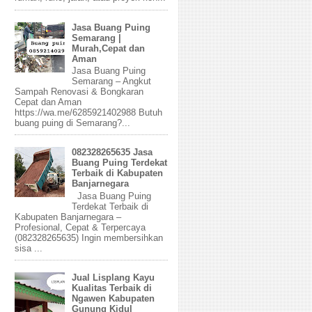
Jasa Buang Puing
Semarang |
Murah,Cepat dan
Aman
Jasa Buang Puing
Semarang – Angkut
Sampah Renovasi & Bongkaran
Cepat dan Aman
https://wa.me/6285921402988 Butuh
buang puing di Semarang?...
082328265635 Jasa
Buang Puing Terdekat
Terbaik di Kabupaten
Banjarnegara
Jasa Buang Puing
Terdekat Terbaik di
Kabupaten Banjarnegara –
Profesional, Cepat & Terpercaya
(082328265635) Ingin membersihkan
sisa ...
Jual Lisplang Kayu
Kualitas Terbaik di
Ngawen Kabupaten
Gunung Kidul