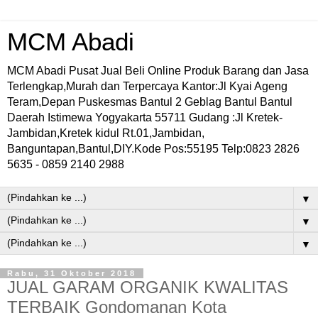
MCM Abadi
MCM Abadi Pusat Jual Beli Online Produk Barang dan Jasa
Terlengkap,Murah dan Terpercaya Kantor:Jl Kyai Ageng
Teram,Depan Puskesmas Bantul 2 Geblag Bantul Bantul
Daerah Istimewa Yogyakarta 55711 Gudang :Jl Kretek-
Jambidan,Kretek kidul Rt.01,Jambidan,
Banguntapan,Bantul,DIY.Kode Pos:55195 Telp:0823 2826
5635 - 0859 2140 2988
▼
▼
▼
Rabu, 31 Oktober 2018
JUAL GARAM ORGANIK KWALITAS
TERBAIK Gondomanan Kota