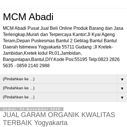
MCM Abadi
MCM Abadi Pusat Jual Beli Online Produk Barang dan Jasa
Terlengkap,Murah dan Terpercaya Kantor:Jl Kyai Ageng
Teram,Depan Puskesmas Bantul 2 Geblag Bantul Bantul
Daerah Istimewa Yogyakarta 55711 Gudang :Jl Kretek-
Jambidan,Kretek kidul Rt.01,Jambidan,
Banguntapan,Bantul,DIY.Kode Pos:55195 Telp:0823 2826
5635 - 0859 2140 2988
▼
▼
▼
Jumat, 02 November 2018
JUAL GARAM ORGANIK KWALITAS
TERBAIK Yogyakarta