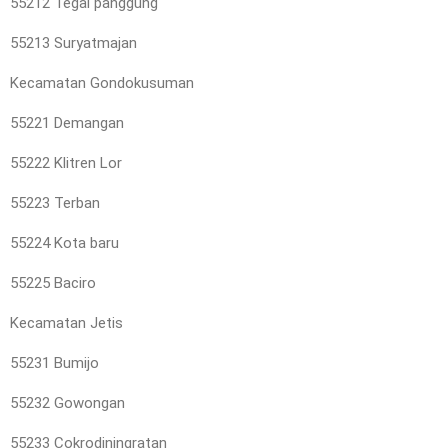
55212 Tegal panggung
55213 Suryatmajan
Kecamatan Gondokusuman
55221 Demangan
55222 Klitren Lor
55223 Terban
55224 Kota baru
55225 Baciro
Kecamatan Jetis
55231 Bumijo
55232 Gowongan
55233 Cokrodiningratan