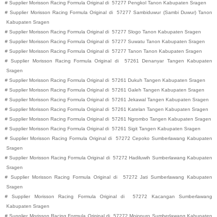
#
Supplier Morisson Racing Formula Original di
57277
Pengkol
Tanon
Kabupaten
Sragen
#
Supplier Morisson Racing Formula Original di
57277
Sambiduwur (Sambi Duwur)
Tanon
Kabupaten
Sragen
#
Supplier Morisson Racing Formula Original di
57277
Slogo
Tanon
Kabupaten
Sragen
#
Supplier Morisson Racing Formula Original di
57277
Suwatu
Tanon
Kabupaten
Sragen
#
Supplier Morisson Racing Formula Original di
57277
Tanon
Tanon
Kabupaten
Sragen
#
Supplier Morisson Racing Formula Original di
57261
Denanyar
Tangen
Kabupaten
Sragen
#
Supplier Morisson Racing Formula Original di
57261
Dukuh
Tangen
Kabupaten
Sragen
#
Supplier Morisson Racing Formula Original di
57261
Galeh
Tangen
Kabupaten
Sragen
#
Supplier Morisson Racing Formula Original di
57261
Jekawal
Tangen
Kabupaten
Sragen
#
Supplier Morisson Racing Formula Original di
57261
Katelan
Tangen
Kabupaten
Sragen
#
Supplier Morisson Racing Formula Original di
57261
Ngrombo
Tangen
Kabupaten
Sragen
#
Supplier Morisson Racing Formula Original di
57261
Sigit
Tangen
Kabupaten
Sragen
#
Supplier Morisson Racing Formula Original di
57272
Cepoko
Sumberlawang
Kabupaten
Sragen
#
Supplier Morisson Racing Formula Original di
57272
Hadiluwih
Sumberlawang
Kabupaten
Sragen
#
Supplier Morisson Racing Formula Original di
57272
Jati
Sumberlawang
Kabupaten
Sragen
#
Supplier Morisson Racing Formula Original di
57272
Kacangan
Sumberlawang
Kabupaten
Sragen
#
Supplier Morisson Racing Formula Original di
57272
Mojopuro
Sumberlawang
Kabupaten