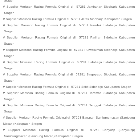
Sragen
#
Supplier Morisson Racing Formula Original di
57281
Jambanan
Sidoharjo
Kabupaten
Sragen
#
Supplier Morisson Racing Formula Original di
57281
Jetak
Sidoharjo
Kabupaten
Sragen
#
Supplier Morisson Racing Formula Original di
57281
Pandak
Sidoharjo
Kabupaten
Sragen
#
Supplier Morisson Racing Formula Original di
57281
Patihan
Sidoharjo
Kabupaten
Sragen
#
Supplier Morisson Racing Formula Original di
57281
Purwosuman
Sidoharjo
Kabupaten
Sragen
#
Supplier Morisson Racing Formula Original di
57281
Sidoharjo
Sidoharjo
Kabupaten
Sragen
#
Supplier Morisson Racing Formula Original di
57281
Singopadu
Sidoharjo
Kabupaten
Sragen
#
Supplier Morisson Racing Formula Original di
57281
Sribit
Sidoharjo
Kabupaten
Sragen
#
Supplier Morisson Racing Formula Original di
57281
Taraman
Sidoharjo
Kabupaten
Sragen
#
Supplier Morisson Racing Formula Original di
57281
Tenggak
Sidoharjo
Kabupaten
Sragen
#
Supplier Morisson Racing Formula Original di
57253
Banaran
Sambungmacan (Sambung
Macan)
Kabupaten
Sragen
#
Supplier Morisson Racing Formula Original di
57253
Banyurip (Banyuurip)
Sambungmacan (Sambung Macan)
Kabupaten
Sragen