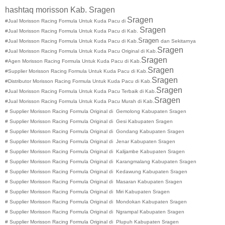
hashtaq morisson Kab. Sragen
Sragen
#Jual Morisson Racing Formula Untuk Kuda Pacu di
Sragen
#Jual Morisson Racing Formula Untuk Kuda Pacu di Kab.
Sragen
#Jual Morisson Racing Formula Untuk Kuda Pacu di
Kab.
dan Sekitarnya
Sragen
#Jual Morisson Racing Formula Untuk Kuda Pacu Original di
Kab.
Sragen
#Agen Morisson Racing Formula Untuk Kuda Pacu di
Kab.
Sragen
#Supplier Morisson Racing Formula Untuk Kuda Pacu di
Kab.
Sragen
#Distributor Morisson Racing Formula Untuk Kuda Pacu di
Kab.
Sragen
#Jual Morisson Racing Formula Untuk Kuda Pacu Terbaik di
Kab.
Sragen
#Jual Morisson Racing Formula Untuk Kuda Pacu Murah di
Kab.
#
Supplier Morisson Racing Formula Original di
Gemolong
Kabupaten
Sragen
#
Supplier Morisson Racing Formula Original di
Gesi
Kabupaten
Sragen
#
Supplier Morisson Racing Formula Original di
Gondang
Kabupaten
Sragen
#
Supplier Morisson Racing Formula Original di
Jenar
Kabupaten
Sragen
#
Supplier Morisson Racing Formula Original di
Kalijambe
Kabupaten
Sragen
#
Supplier Morisson Racing Formula Original di
Karangmalang
Kabupaten
Sragen
#
Supplier Morisson Racing Formula Original di
Kedawung
Kabupaten
Sragen
#
Supplier Morisson Racing Formula Original di
Masaran
Kabupaten
Sragen
#
Supplier Morisson Racing Formula Original di
Miri
Kabupaten
Sragen
#
Supplier Morisson Racing Formula Original di
Mondokan
Kabupaten
Sragen
#
Supplier Morisson Racing Formula Original di
Ngrampal
Kabupaten
Sragen
#
Supplier Morisson Racing Formula Original di
Plupuh
Kabupaten
Sragen