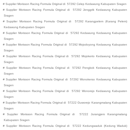
#
Supplier Morisson Racing Formula Original di
57292
Celep
Kedawung
Kabupaten
Sragen
#
Supplier Morisson Racing Formula Original di
57292
Jenggrik
Kedawung
Kabupaten
Sragen
#
Supplier Morisson Racing Formula Original di
57292
Karangpelem (Karang Pelem)
Kedawung
Kabupaten
Sragen
#
Supplier Morisson Racing Formula Original di
57292
Kedawung
Kedawung
Kabupaten
Sragen
#
Supplier Morisson Racing Formula Original di
57292
Mojodoyong
Kedawung
Kabupaten
Sragen
#
Supplier Morisson Racing Formula Original di
57292
Mojokerto
Kedawung
Kabupaten
Sragen
#
Supplier Morisson Racing Formula Original di
57292
Pengkok
Kedawung
Kabupaten
Sragen
#
Supplier Morisson Racing Formula Original di
57292
Wonokerso
Kedawung
Kabupaten
Sragen
#
Supplier Morisson Racing Formula Original di
57292
Wonorejo
Kedawung
Kabupaten
Sragen
#
Supplier Morisson Racing Formula Original di
57222
Guworejo
Karangmalang
Kabupaten
Sragen
#
Supplier Morisson Racing Formula Original di
57222
Jurangjero
Karangmalang
Kabupaten
Sragen
#
Supplier Morisson Racing Formula Original di
57222
Kedungwaduk (Kedung Waduk)