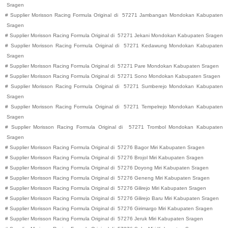
Sragen
#
Supplier Morisson Racing Formula Original di
57271
Jambangan
Mondokan
Kabupaten
Sragen
#
Supplier Morisson Racing Formula Original di
57271
Jekani
Mondokan
Kabupaten
Sragen
#
Supplier Morisson Racing Formula Original di
57271
Kedawung
Mondokan
Kabupaten
Sragen
#
Supplier Morisson Racing Formula Original di
57271
Pare
Mondokan
Kabupaten
Sragen
#
Supplier Morisson Racing Formula Original di
57271
Sono
Mondokan
Kabupaten
Sragen
#
Supplier Morisson Racing Formula Original di
57271
Sumberejo
Mondokan
Kabupaten
Sragen
#
Supplier Morisson Racing Formula Original di
57271
Tempelrejo
Mondokan
Kabupaten
Sragen
#
Supplier Morisson Racing Formula Original di
57271
Trombol
Mondokan
Kabupaten
Sragen
#
Supplier Morisson Racing Formula Original di
57276
Bagor
Miri
Kabupaten
Sragen
#
Supplier Morisson Racing Formula Original di
57276
Brojol
Miri
Kabupaten
Sragen
#
Supplier Morisson Racing Formula Original di
57276
Doyong
Miri
Kabupaten
Sragen
#
Supplier Morisson Racing Formula Original di
57276
Geneng
Miri
Kabupaten
Sragen
#
Supplier Morisson Racing Formula Original di
57276
Gilirejo
Miri
Kabupaten
Sragen
#
Supplier Morisson Racing Formula Original di
57276
Gilirejo Baru
Miri
Kabupaten
Sragen
#
Supplier Morisson Racing Formula Original di
57276
Girimargo
Miri
Kabupaten
Sragen
#
Supplier Morisson Racing Formula Original di
57276
Jeruk
Miri
Kabupaten
Sragen