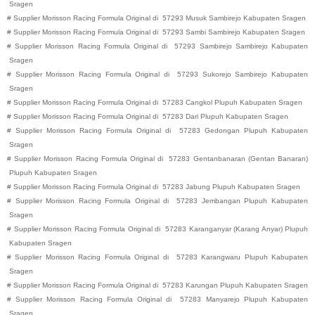
Sragen
#
Supplier Morisson Racing Formula Original di
57293
Musuk
Sambirejo
Kabupaten
Sragen
#
Supplier Morisson Racing Formula Original di
57293
Sambi
Sambirejo
Kabupaten
Sragen
#
Supplier Morisson Racing Formula Original di
57293
Sambirejo
Sambirejo
Kabupaten
Sragen
#
Supplier Morisson Racing Formula Original di
57293
Sukorejo
Sambirejo
Kabupaten
Sragen
#
Supplier Morisson Racing Formula Original di
57283
Cangkol
Plupuh
Kabupaten
Sragen
#
Supplier Morisson Racing Formula Original di
57283
Dari
Plupuh
Kabupaten
Sragen
#
Supplier Morisson Racing Formula Original di
57283
Gedongan
Plupuh
Kabupaten
Sragen
#
Supplier Morisson Racing Formula Original di
57283
Gentanbanaran (Gentan Banaran)
Plupuh
Kabupaten
Sragen
#
Supplier Morisson Racing Formula Original di
57283
Jabung
Plupuh
Kabupaten
Sragen
#
Supplier Morisson Racing Formula Original di
57283
Jembangan
Plupuh
Kabupaten
Sragen
#
Supplier Morisson Racing Formula Original di
57283
Karanganyar (Karang Anyar)
Plupuh
Kabupaten
Sragen
#
Supplier Morisson Racing Formula Original di
57283
Karangwaru
Plupuh
Kabupaten
Sragen
#
Supplier Morisson Racing Formula Original di
57283
Karungan
Plupuh
Kabupaten
Sragen
#
Supplier Morisson Racing Formula Original di
57283
Manyarejo
Plupuh
Kabupaten
Sragen