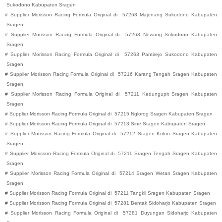
Sukodono
Kabupaten
Sragen
#
Supplier Morisson Racing Formula Original di
57263
Majenang
Sukodono
Kabupaten
Sragen
#
Supplier Morisson Racing Formula Original di
57263
Newung
Sukodono
Kabupaten
Sragen
#
Supplier Morisson Racing Formula Original di
57263
Pantirejo
Sukodono
Kabupaten
Sragen
#
Supplier Morisson Racing Formula Original di
57216
Karang Tengah
Sragen
Kabupaten
Sragen
#
Supplier Morisson Racing Formula Original di
57211
Kedungupit
Sragen
Kabupaten
Sragen
#
Supplier Morisson Racing Formula Original di
57215
Nglorog
Sragen
Kabupaten
Sragen
#
Supplier Morisson Racing Formula Original di
57213
Sine
Sragen
Kabupaten
Sragen
#
Supplier Morisson Racing Formula Original di
57212
Sragen Kulon
Sragen
Kabupaten
Sragen
#
Supplier Morisson Racing Formula Original di
57211
Sragen Tengah
Sragen
Kabupaten
Sragen
#
Supplier Morisson Racing Formula Original di
57214
Sragen Wetan
Sragen
Kabupaten
Sragen
#
Supplier Morisson Racing Formula Original di
57211
Tangkil
Sragen
Kabupaten
Sragen
#
Supplier Morisson Racing Formula Original di
57281
Bentak
Sidoharjo
Kabupaten
Sragen
#
Supplier Morisson Racing Formula Original di
57281
Duyungan
Sidoharjo
Kabupaten