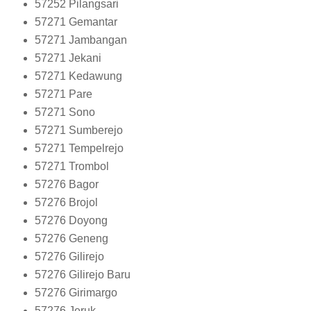
57252
Pilangsari
57271
Gemantar
57271
Jambangan
57271
Jekani
57271
Kedawung
57271
Pare
57271
Sono
57271
Sumberejo
57271
Tempelrejo
57271
Trombol
57276
Bagor
57276
Brojol
57276
Doyong
57276
Geneng
57276
Gilirejo
57276
Gilirejo Baru
57276
Girimargo
57276
Jeruk