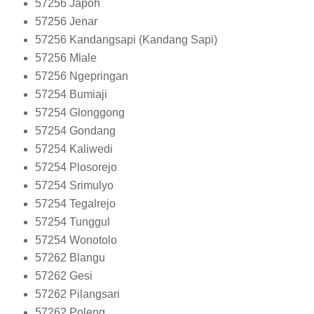
57256
Japoh
57256
Jenar
57256
Kandangsapi (Kandang Sapi)
57256
Mlale
57256
Ngepringan
57254
Bumiaji
57254
Glonggong
57254
Gondang
57254
Kaliwedi
57254
Plosorejo
57254
Srimulyo
57254
Tegalrejo
57254
Tunggul
57254
Wonotolo
57262
Blangu
57262
Gesi
57262
Pilangsari
57262
Poleng