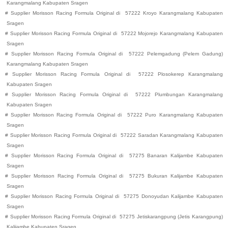
Karangmalang
Kabupaten
Sragen
#
Supplier Morisson Racing Formula Original di
57222
Kroyo
Karangmalang
Kabupaten
Sragen
#
Supplier Morisson Racing Formula Original di
57222
Mojorejo
Karangmalang
Kabupaten
Sragen
#
Supplier Morisson Racing Formula Original di
57222
Pelemgadung (Pelem Gadung)
Karangmalang
Kabupaten
Sragen
#
Supplier Morisson Racing Formula Original di
57222
Plosokerep
Karangmalang
Kabupaten
Sragen
#
Supplier Morisson Racing Formula Original di
57222
Plumbungan
Karangmalang
Kabupaten
Sragen
#
Supplier Morisson Racing Formula Original di
57222
Puro
Karangmalang
Kabupaten
Sragen
#
Supplier Morisson Racing Formula Original di
57222
Saradan
Karangmalang
Kabupaten
Sragen
#
Supplier Morisson Racing Formula Original di
57275
Banaran
Kalijambe
Kabupaten
Sragen
#
Supplier Morisson Racing Formula Original di
57275
Bukuran
Kalijambe
Kabupaten
Sragen
#
Supplier Morisson Racing Formula Original di
57275
Donoyudan
Kalijambe
Kabupaten
Sragen
#
Supplier Morisson Racing Formula Original di
57275
Jetiskarangpung (Jetis Karangpung)
Kalijambe
Kabupaten
Sragen