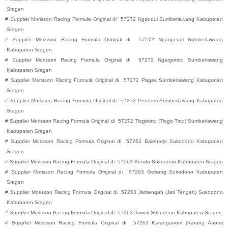
Sragen
#
Supplier Morisson Racing Formula Original di
57272
Ngandul
Sumberlawang
Kabupaten
Sragen
#
Supplier Morisson Racing Formula Original di
57272
Ngargosari
Sumberlawang
Kabupaten
Sragen
#
Supplier Morisson Racing Formula Original di
57272
Ngargotirto
Sumberlawang
Kabupaten
Sragen
#
Supplier Morisson Racing Formula Original di
57272
Pagak
Sumberlawang
Kabupaten
Sragen
#
Supplier Morisson Racing Formula Original di
57272
Pendem
Sumberlawang
Kabupaten
Sragen
#
Supplier Morisson Racing Formula Original di
57272
Tlogotirto (Tlogo Tirto)
Sumberlawang
Kabupaten
Sragen
#
Supplier Morisson Racing Formula Original di
57263
Baleharjo
Sukodono
Kabupaten
Sragen
#
Supplier Morisson Racing Formula Original di
57263
Bendo
Sukodono
Kabupaten
Sragen
#
Supplier Morisson Racing Formula Original di
57263
Gebang
Sukodono
Kabupaten
Sragen
#
Supplier Morisson Racing Formula Original di
57263
Jatitengah (Jati Tengah)
Sukodono
Kabupaten
Sragen
#
Supplier Morisson Racing Formula Original di
57263
Juwok
Sukodono
Kabupaten
Sragen
#
Supplier Morisson Racing Formula Original di
57263
Karanganom (Karang Anom)