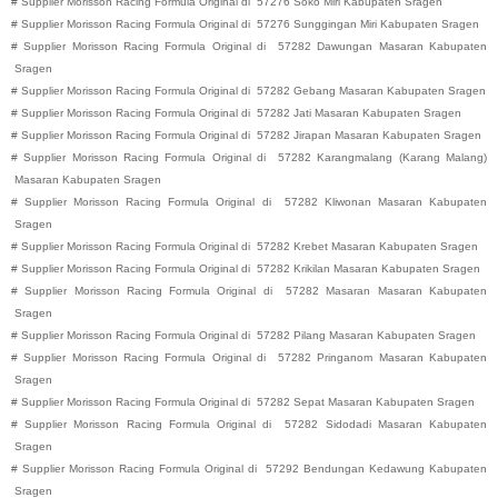
#
Supplier Morisson Racing Formula Original di
57276
Soko
Miri
Kabupaten
Sragen
#
Supplier Morisson Racing Formula Original di
57276
Sunggingan
Miri
Kabupaten
Sragen
#
Supplier Morisson Racing Formula Original di
57282
Dawungan
Masaran
Kabupaten
Sragen
#
Supplier Morisson Racing Formula Original di
57282
Gebang
Masaran
Kabupaten
Sragen
#
Supplier Morisson Racing Formula Original di
57282
Jati
Masaran
Kabupaten
Sragen
#
Supplier Morisson Racing Formula Original di
57282
Jirapan
Masaran
Kabupaten
Sragen
#
Supplier Morisson Racing Formula Original di
57282
Karangmalang (Karang Malang)
Masaran
Kabupaten
Sragen
#
Supplier Morisson Racing Formula Original di
57282
Kliwonan
Masaran
Kabupaten
Sragen
#
Supplier Morisson Racing Formula Original di
57282
Krebet
Masaran
Kabupaten
Sragen
#
Supplier Morisson Racing Formula Original di
57282
Krikilan
Masaran
Kabupaten
Sragen
#
Supplier Morisson Racing Formula Original di
57282
Masaran
Masaran
Kabupaten
Sragen
#
Supplier Morisson Racing Formula Original di
57282
Pilang
Masaran
Kabupaten
Sragen
#
Supplier Morisson Racing Formula Original di
57282
Pringanom
Masaran
Kabupaten
Sragen
#
Supplier Morisson Racing Formula Original di
57282
Sepat
Masaran
Kabupaten
Sragen
#
Supplier Morisson Racing Formula Original di
57282
Sidodadi
Masaran
Kabupaten
Sragen
#
Supplier Morisson Racing Formula Original di
57292
Bendungan
Kedawung
Kabupaten
Sragen