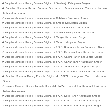
#
Supplier Morisson Racing Formula Original di
Sambirejo
Kabupaten
Sragen
#
Supplier Morisson Racing Formula Original di
Sambungmacan (Sambung Macan)
Kabupaten
Sragen
#
Supplier Morisson Racing Formula Original di
Sidoharjo
Kabupaten
Sragen
#
Supplier Morisson Racing Formula Original di
Sragen
Kabupaten
Sragen
#
Supplier Morisson Racing Formula Original di
Sukodono
Kabupaten
Sragen
#
Supplier Morisson Racing Formula Original di
Sumberlawang
Kabupaten
Sragen
#
Supplier Morisson Racing Formula Original di
Tangen
Kabupaten
Sragen
#
Supplier Morisson Racing Formula Original di
Tanon
Kabupaten
Sragen
#
Supplier Morisson Racing Formula Original di
57277
Bonagung
Tanon
Kabupaten
Sragen
#
Supplier Morisson Racing Formula Original di
57277
Gabugan
Tanon
Kabupaten
Sragen
#
Supplier Morisson Racing Formula Original di
57277
Gading
Tanon
Kabupaten
Sragen
#
Supplier Morisson Racing Formula Original di
57277
Gawan
Tanon
Kabupaten
Sragen
#
Supplier Morisson Racing Formula Original di
57277
Jono
Tanon
Kabupaten
Sragen
#
Supplier Morisson Racing Formula Original di
57277
Kalikobok
Tanon
Kabupaten
Sragen
#
Supplier Morisson Racing Formula Original di
57277
Karangasem
Tanon
Kabupaten
Sragen
#
Supplier Morisson Racing Formula Original di
57277
Karangtalun (Karang Talun)
Tanon
Kabupaten
Sragen
#
Supplier Morisson Racing Formula Original di
57277
Kecik
Tanon
Kabupaten
Sragen
#
Supplier Morisson Racing Formula Original di
57277
Ketro
Tanon
Kabupaten
Sragen
#
Supplier Morisson Racing Formula Original di
57277
Padas
Tanon
Kabupaten
Sragen