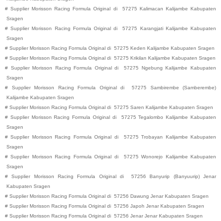
#
Supplier Morisson Racing Formula Original di
57275
Kalimacan
Kalijambe
Kabupaten
Sragen
#
Supplier Morisson Racing Formula Original di
57275
Karangjati
Kalijambe
Kabupaten
Sragen
#
Supplier Morisson Racing Formula Original di
57275
Keden
Kalijambe
Kabupaten
Sragen
#
Supplier Morisson Racing Formula Original di
57275
Krikilan
Kalijambe
Kabupaten
Sragen
#
Supplier Morisson Racing Formula Original di
57275
Ngebung
Kalijambe
Kabupaten
Sragen
#
Supplier Morisson Racing Formula Original di
57275
Sambirembe (Samberembe)
Kalijambe
Kabupaten
Sragen
#
Supplier Morisson Racing Formula Original di
57275
Saren
Kalijambe
Kabupaten
Sragen
#
Supplier Morisson Racing Formula Original di
57275
Tegalombo
Kalijambe
Kabupaten
Sragen
#
Supplier Morisson Racing Formula Original di
57275
Trobayan
Kalijambe
Kabupaten
Sragen
#
Supplier Morisson Racing Formula Original di
57275
Wonorejo
Kalijambe
Kabupaten
Sragen
#
Supplier Morisson Racing Formula Original di
57256
Banyurip (Banyuurip)
Jenar
Kabupaten
Sragen
#
Supplier Morisson Racing Formula Original di
57256
Dawung
Jenar
Kabupaten
Sragen
#
Supplier Morisson Racing Formula Original di
57256
Japoh
Jenar
Kabupaten
Sragen
#
Supplier Morisson Racing Formula Original di
57256
Jenar
Jenar
Kabupaten
Sragen