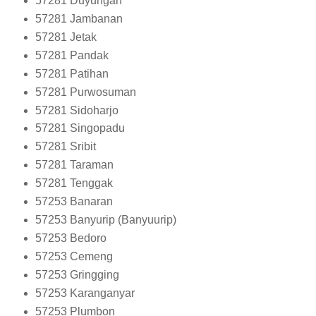
57281
Duyungan
57281
Jambanan
57281
Jetak
57281
Pandak
57281
Patihan
57281
Purwosuman
57281
Sidoharjo
57281
Singopadu
57281
Sribit
57281
Taraman
57281
Tenggak
57253
Banaran
57253
Banyurip (Banyuurip)
57253
Bedoro
57253
Cemeng
57253
Gringging
57253
Karanganyar
57253
Plumbon