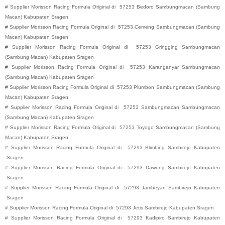
#
Supplier Morisson Racing Formula Original di
57253
Bedoro
Sambungmacan (Sambung
Macan)
Kabupaten
Sragen
#
Supplier Morisson Racing Formula Original di
57253
Cemeng
Sambungmacan (Sambung
Macan)
Kabupaten
Sragen
#
Supplier Morisson Racing Formula Original di
57253
Gringging
Sambungmacan
(Sambung Macan)
Kabupaten
Sragen
#
Supplier Morisson Racing Formula Original di
57253
Karanganyar
Sambungmacan
(Sambung Macan)
Kabupaten
Sragen
#
Supplier Morisson Racing Formula Original di
57253
Plumbon
Sambungmacan (Sambung
Macan)
Kabupaten
Sragen
#
Supplier Morisson Racing Formula Original di
57253
Sambungmacan
Sambungmacan
(Sambung Macan)
Kabupaten
Sragen
#
Supplier Morisson Racing Formula Original di
57253
Toyogo
Sambungmacan (Sambung
Macan)
Kabupaten
Sragen
#
Supplier Morisson Racing Formula Original di
57293
Blimbing
Sambirejo
Kabupaten
Sragen
#
Supplier Morisson Racing Formula Original di
57293
Dawung
Sambirejo
Kabupaten
Sragen
#
Supplier Morisson Racing Formula Original di
57293
Jambeyan
Sambirejo
Kabupaten
Sragen
#
Supplier Morisson Racing Formula Original di
57293
Jetis
Sambirejo
Kabupaten
Sragen
#
Supplier Morisson Racing Formula Original di
57293
Kadipiro
Sambirejo
Kabupaten