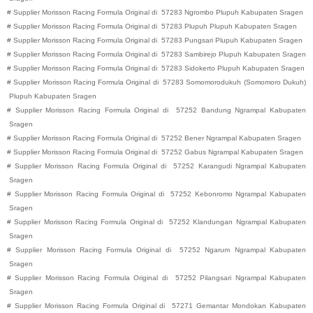
#
Supplier Morisson Racing Formula Original di
57283
Ngrombo
Plupuh
Kabupaten
Sragen
#
Supplier Morisson Racing Formula Original di
57283
Plupuh
Plupuh
Kabupaten
Sragen
#
Supplier Morisson Racing Formula Original di
57283
Pungsari
Plupuh
Kabupaten
Sragen
#
Supplier Morisson Racing Formula Original di
57283
Sambirejo
Plupuh
Kabupaten
Sragen
#
Supplier Morisson Racing Formula Original di
57283
Sidokerto
Plupuh
Kabupaten
Sragen
#
Supplier Morisson Racing Formula Original di
57283
Somomorodukuh (Somomoro Dukuh)
Plupuh
Kabupaten
Sragen
#
Supplier Morisson Racing Formula Original di
57252
Bandung
Ngrampal
Kabupaten
Sragen
#
Supplier Morisson Racing Formula Original di
57252
Bener
Ngrampal
Kabupaten
Sragen
#
Supplier Morisson Racing Formula Original di
57252
Gabus
Ngrampal
Kabupaten
Sragen
#
Supplier Morisson Racing Formula Original di
57252
Karangudi
Ngrampal
Kabupaten
Sragen
#
Supplier Morisson Racing Formula Original di
57252
Kebonromo
Ngrampal
Kabupaten
Sragen
#
Supplier Morisson Racing Formula Original di
57252
Klandungan
Ngrampal
Kabupaten
Sragen
#
Supplier Morisson Racing Formula Original di
57252
Ngarum
Ngrampal
Kabupaten
Sragen
#
Supplier Morisson Racing Formula Original di
57252
Pilangsari
Ngrampal
Kabupaten
Sragen
#
Supplier Morisson Racing Formula Original di
57271
Gemantar
Mondokan
Kabupaten