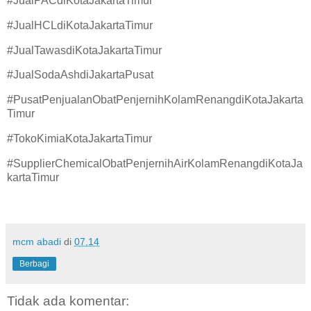
#JualPACdiKotaJakartaTimur
#JualHCLdiKotaJakartaTimur
#JualTawasdiKotaJakartaTimur
#JualSodaAshdiJakartaPusat
#PusatPenjualanObatPenjernihKolamRenangdiKotaJakarta
Timur
#TokoKimiaKotaJakartaTimur
#SupplierChemicalObatPenjernihAirKolamRenangdiKotaJa
kartaTimur
mcm abadi
di
07.14
Berbagi
Tidak ada komentar: