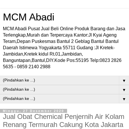
MCM Abadi
MCM Abadi Pusat Jual Beli Online Produk Barang dan Jasa
Terlengkap,Murah dan Terpercaya Kantor:Jl Kyai Ageng
Teram,Depan Puskesmas Bantul 2 Geblag Bantul Bantul
Daerah Istimewa Yogyakarta 55711 Gudang :Jl Kretek-
Jambidan,Kretek kidul Rt.01,Jambidan,
Banguntapan,Bantul,DIY.Kode Pos:55195 Telp:0823 2826
5635 - 0859 2140 2988
▼
▼
▼
Minggu, 27 Desember 2020
Jual Obat Chemical Penjernih Air Kolam
Renang Termurah Cakung Kota Jakarta