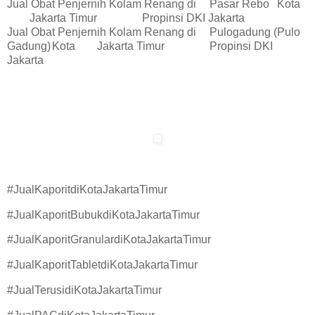
Jual Obat Penjernih Kolam Renang di
Pasar Rebo
Kota
Jakarta Timur
Propinsi DKI Jakarta
Jual Obat Penjernih Kolam Renang di
Pulogadung (Pulo
Gadung)
Kota
Jakarta Timur
Propinsi DKI
Jakarta
#JualKaporitdiKotaJakartaTimur
#JualKaporitBubukdiKotaJakartaTimur
#JualKaporitGranulardiKotaJakartaTimur
#JualKaporitTabletdiKotaJakartaTimur
#JualTerusidiKotaJakartaTimur