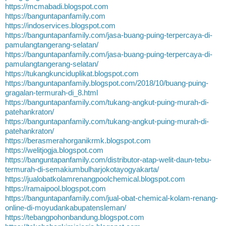
https://mcmabadi.blogspot.com
https://banguntapanfamily.com
https://indoservices.blogspot.com
https://banguntapanfamily.com/jasa-buang-puing-terpercaya-di-
pamulangtangerang-selatan/
https://banguntapanfamily.com/jasa-buang-puing-terpercaya-di-
pamulangtangerang-selatan/
https://tukangkunciduplikat.blogspot.com
https://banguntapanfamily.blogspot.com/2018/10/buang-puing-
gragalan-termurah-di_8.html
https://banguntapanfamily.com/tukang-angkut-puing-murah-di-
patehankraton/
https://banguntapanfamily.com/tukang-angkut-puing-murah-di-
patehankraton/
https://berasmerahorganikrmk.blogspot.com
https://welitjogja.blogspot.com
https://banguntapanfamily.com/distributor-atap-welit-daun-tebu-
termurah-di-semakiumbulharjokotayogyakarta/
https://jualobatkolamrenangpoolchemical.blogspot.com
https://ramaipool.blogspot.com
https://banguntapanfamily.com/jual-obat-chemical-kolam-renang-
online-di-moyudankabupatensleman/
https://tebangpohonbandung.blogspot.com