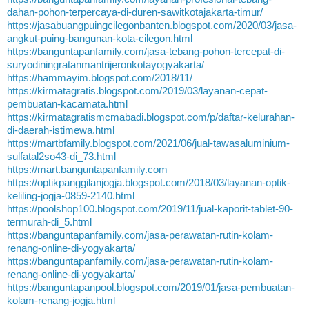
dahan-pohon-terpercaya-di-duren-sawitkotajakarta-timur/
https://jasabuangpuingcilegonbanten.blogspot.com/2020/03/jasa-
angkut-puing-bangunan-kota-cilegon.html
https://banguntapanfamily.com/jasa-tebang-pohon-tercepat-di-
suryodiningratanmantrijeronkotayogyakarta/
https://hammayim.blogspot.com/2018/11/
https://kirmatagratis.blogspot.com/2019/03/layanan-cepat-
pembuatan-kacamata.html
https://kirmatagratismcmabadi.blogspot.com/p/daftar-kelurahan-
di-daerah-istimewa.html
https://martbfamily.blogspot.com/2021/06/jual-tawasaluminium-
sulfatal2so43-di_73.html
https://mart.banguntapanfamily.com
https://optikpanggilanjogja.blogspot.com/2018/03/layanan-optik-
keliling-jogja-0859-2140.html
https://poolshop100.blogspot.com/2019/11/jual-kaporit-tablet-90-
termurah-di_5.html
https://banguntapanfamily.com/jasa-perawatan-rutin-kolam-
renang-online-di-yogyakarta/
https://banguntapanfamily.com/jasa-perawatan-rutin-kolam-
renang-online-di-yogyakarta/
https://banguntapanpool.blogspot.com/2019/01/jasa-pembuatan-
kolam-renang-jogja.html