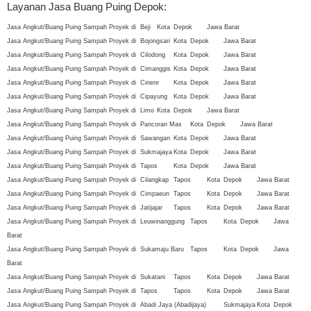
Layanan Jasa Buang Puing Depok:
Jasa Angkut/Buang Puing Sampah Proyek di
Beji
Kota
Depok
Jawa Barat
Jasa Angkut/Buang Puing Sampah Proyek di
Bojongsari
Kota
Depok
Jawa Barat
Jasa Angkut/Buang Puing Sampah Proyek di
Cilodong
Kota
Depok
Jawa Barat
Jasa Angkut/Buang Puing Sampah Proyek di
Cimanggis
Kota
Depok
Jawa Barat
Jasa Angkut/Buang Puing Sampah Proyek di
Cinere
Kota
Depok
Jawa Barat
Jasa Angkut/Buang Puing Sampah Proyek di
Cipayung
Kota
Depok
Jawa Barat
Jasa Angkut/Buang Puing Sampah Proyek di
Limo
Kota
Depok
Jawa Barat
Jasa Angkut/Buang Puing Sampah Proyek di
Pancoran Mas
Kota
Depok
Jawa Barat
Jasa Angkut/Buang Puing Sampah Proyek di
Sawangan
Kota
Depok
Jawa Barat
Jasa Angkut/Buang Puing Sampah Proyek di
Sukmajaya
Kota
Depok
Jawa Barat
Jasa Angkut/Buang Puing Sampah Proyek di
Tapos
Kota
Depok
Jawa Barat
Jasa Angkut/Buang Puing Sampah Proyek di
Cilangkap
Tapos
Kota
Depok
Jawa Barat
Jasa Angkut/Buang Puing Sampah Proyek di
Cimpaeun
Tapos
Kota
Depok
Jawa Barat
Jasa Angkut/Buang Puing Sampah Proyek di
Jatijajar
Tapos
Kota
Depok
Jawa Barat
Jasa Angkut/Buang Puing Sampah Proyek di
Leuwinanggung
Tapos
Kota
Depok
Jawa
Barat
Jasa Angkut/Buang Puing Sampah Proyek di
Sukamaju Baru
Tapos
Kota
Depok
Jawa
Barat
Jasa Angkut/Buang Puing Sampah Proyek di
Sukatani
Tapos
Kota
Depok
Jawa Barat
Jasa Angkut/Buang Puing Sampah Proyek di
Tapos
Tapos
Kota
Depok
Jawa Barat
Jasa Angkut/Buang Puing Sampah Proyek di
Abadi Jaya (Abadijaya)
Sukmajaya
Kota
Depok