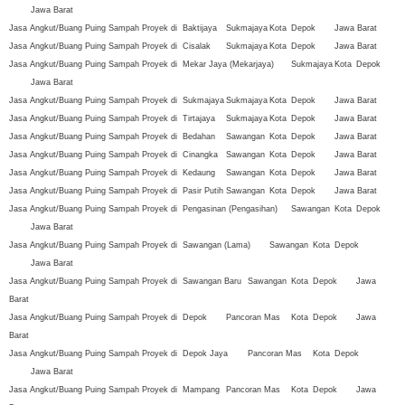
Jawa Barat
Jasa Angkut/Buang Puing Sampah Proyek di
Baktijaya
Sukmajaya
Kota
Depok
Jawa Barat
Jasa Angkut/Buang Puing Sampah Proyek di
Cisalak
Sukmajaya
Kota
Depok
Jawa Barat
Jasa Angkut/Buang Puing Sampah Proyek di
Mekar Jaya (Mekarjaya)
Sukmajaya
Kota
Depok
Jawa Barat
Jasa Angkut/Buang Puing Sampah Proyek di
Sukmajaya
Sukmajaya
Kota
Depok
Jawa Barat
Jasa Angkut/Buang Puing Sampah Proyek di
Tirtajaya
Sukmajaya
Kota
Depok
Jawa Barat
Jasa Angkut/Buang Puing Sampah Proyek di
Bedahan
Sawangan
Kota
Depok
Jawa Barat
Jasa Angkut/Buang Puing Sampah Proyek di
Cinangka
Sawangan
Kota
Depok
Jawa Barat
Jasa Angkut/Buang Puing Sampah Proyek di
Kedaung
Sawangan
Kota
Depok
Jawa Barat
Jasa Angkut/Buang Puing Sampah Proyek di
Pasir Putih
Sawangan
Kota
Depok
Jawa Barat
Jasa Angkut/Buang Puing Sampah Proyek di
Pengasinan (Pengasihan)
Sawangan
Kota
Depok
Jawa Barat
Jasa Angkut/Buang Puing Sampah Proyek di
Sawangan (Lama)
Sawangan
Kota
Depok
Jawa Barat
Jasa Angkut/Buang Puing Sampah Proyek di
Sawangan Baru
Sawangan
Kota
Depok
Jawa
Barat
Jasa Angkut/Buang Puing Sampah Proyek di
Depok
Pancoran Mas
Kota
Depok
Jawa
Barat
Jasa Angkut/Buang Puing Sampah Proyek di
Depok Jaya
Pancoran Mas
Kota
Depok
Jawa Barat
Jasa Angkut/Buang Puing Sampah Proyek di
Mampang
Pancoran Mas
Kota
Depok
Jawa