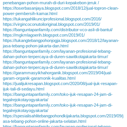
penebangan-pohon-murah-di-duri-kepakebon-jeruk /
https://toserbasanjaya.blogspot.com/2018/12/jual-topron-clean-
power-pembersih-kamar.html
https://tukangahlikunciprofesional.blogspot.com/2016/
https://virgincoconutoiloriginal.blogspot.com/2019/01/
https://banguntapanfamily.com/distributor-vco-asli-di-bantul/
https://mgkmlagoerih.blogspot.com/2019/01/
https://tukangtebangpohonjogja.blogspot.com/2018/12/layanan-
jasa-tebang-pohon-jakarta-dan.html
https://banguntapanfamily.com/layanan-profesional-tebang-
dahan-pohon-terpercaya-di-duren-sawitkotajakarta-timur/
https://banguntapanfamily.com/layanan-profesional-tebang-
dahan-pohon-terpercaya-di-duren-sawitkotajakarta-timur/
https://garammasyikhahorganik.blogspot.com/2019/04/jual-
garam-organik-garamonik-kualitas.html
https://jualijukresapan.blogspot.com/2020/08/jual-ijuk-resapan-
ijuk-tali-di-sedayu.html
https://banguntapanfamily.com/toko-ijuk-resapan-24-jam-di-
tegalrejokotayogyakarta/
https://banguntapanfamily.com/toko-ijuk-resapan-24-jam-di-
tegalrejokotayogyakarta/
https://spesialisahlitebangpohondkijakarta.blogspot.com/2019/09/j
asa-tebang-pohon-online-jakarta-selatan.html
https://banguntapanfamily.com/layanan-profesional-tebang-