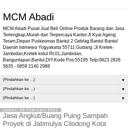
MCM Abadi
MCM Abadi Pusat Jual Beli Online Produk Barang dan Jasa
Terlengkap,Murah dan Terpercaya Kantor:Jl Kyai Ageng
Teram,Depan Puskesmas Bantul 2 Geblag Bantul Bantul
Daerah Istimewa Yogyakarta 55711 Gudang :Jl Kretek-
Jambidan,Kretek kidul Rt.01,Jambidan,
Banguntapan,Bantul,DIY.Kode Pos:55195 Telp:0823 2826
5635 - 0859 2140 2988
▼
▼
▼
Jumat, 05 Februari 2021
Jasa Angkut/Buang Puing Sampah
Proyek di Jatimulya Cilodong Kota