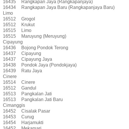
16435
Rangkapan Jaya (Rangkapanjaya)
16434
Rangkapan Jaya Baru (Rangkapanjaya Baru)
Limo
16512
Grogol
16512
Krukut
16515
Limo
16515
Maruyung (Meruyung)
Cipayung
16436
Bojong Pondok Terong
16437
Cipayung
16437
Cipayung Jaya
16438
Pondok Jaya (Pondokjaya)
16439
Ratu Jaya
Cinere
16514
Cinere
16512
Gandul
16513
Pangkalan Jati
16513
Pangkalan Jati Baru
Cimanggis
16452
Cisalak Pasar
16453
Curug
16454
Harjamukti
16452
Mekarsari