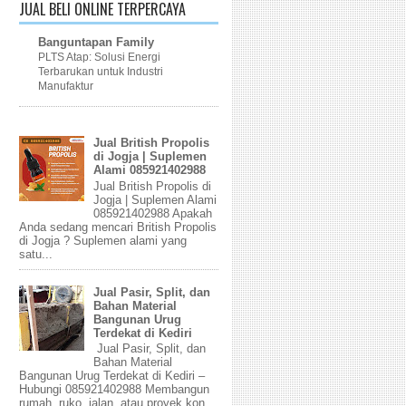
JUAL BELI ONLINE TERPERCAYA
Banguntapan Family
PLTS Atap: Solusi Energi
Terbarukan untuk Industri
Manufaktur
Jual British Propolis
di Jogja | Suplemen
Alami 085921402988
Jual British Propolis di
Jogja | Suplemen Alami
085921402988 Apakah
Anda sedang mencari British Propolis
di Jogja ? Suplemen alami yang
satu...
Jual Pasir, Split, dan
Bahan Material
Bangunan Urug
Terdekat di Kediri
Jual Pasir, Split, dan
Bahan Material
Bangunan Urug Terdekat di Kediri –
Hubungi 085921402988 Membangun
rumah, ruko, jalan, atau proyek kon...