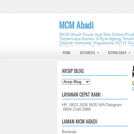
MCM Abadi
MCM Abadi Pusat Jual Beli Online Pro
Terpercaya Kantor:Jl Kyai Ageng Tera
Daerah Istimewa Yogyakarta 55711 Gud
Rt.01,Jambidan, Banguntapan,Bantul,
2140 2988
»
»
HOME
BUSINESS
DOWNLOADS
ARSIP BLOG
G
LAYANAN CEPAT KAMI :
HP :0823 2826 5635 WA/Telegram
:0859 2140 2988
LAMAN MCM ABADI:
Beranda