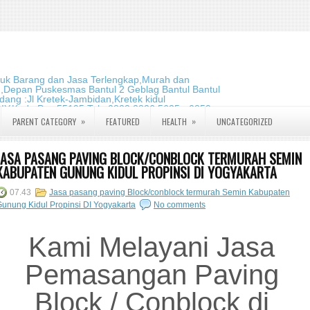
duk Barang dan Jasa Terlengkap,Murah dan
m,Depan Puskesmas Bantul 2 Geblag Bantul Bantul
ang :Jl Kretek-Jambidan,Kretek kidul
DIY.Kode Pos:55195 Telp:0823 2826 5635 - 0859
»
»
PARENT CATEGORY
FEATURED
HEALTH
UNCATEGORIZED
JASA PASANG PAVING BLOCK/CONBLOCK TERMURAH SEMIN
KABUPATEN GUNUNG KIDUL PROPINSI DI YOGYAKARTA
07.43
Jasa pasang paving Block/conblock termurah Semin Kabupaten
unung Kidul Propinsi DI Yogyakarta
No comments
Kami Melayani Jasa
Pemasangan Paving
Block / Conblock di