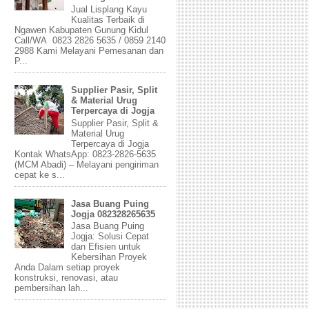
Jual Lisplang Kayu
Kualitas Terbaik di
Ngawen Kabupaten Gunung Kidul
Call/WA 0823 2826 5635 / 0859 2140
2988 Kami Melayani Pemesanan dan
P...
Supplier Pasir, Split
& Material Urug
Terpercaya di Jogja
Supplier Pasir, Split &
Material Urug
Terpercaya di Jogja
Kontak WhatsApp: 0823-2826-5635
(MCM Abadi) – Melayani pengiriman
cepat ke s...
Jasa Buang Puing
Jogja 082328265635
Jasa Buang Puing
Jogja: Solusi Cepat
dan Efisien untuk
Kebersihan Proyek
Anda Dalam setiap proyek
konstruksi, renovasi, atau
pembersihan lah...