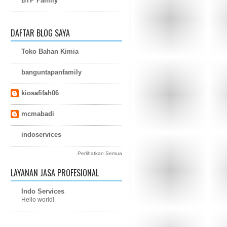
BTP Family
DAFTAR BLOG SAYA
Toko Bahan Kimia
banguntapanfamily
kiosafifah06
mcmabadi
indoservices
Perlihatkan Semua
LAYANAN JASA PROFESIONAL
Indo Services
Hello world!