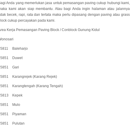
Bagi Anda yang memerlukan jasa untuk pemasangan paving cukup hubungi kami,
maka kami akan siap membantu. Atau bagi Anda ingin halaman atau jalannya
idak becek, rapi, rata dan tertata maka perlu dipasang dengan paving atau grass
lock cukup percayakan pada kami.
rea Kerja Pemasangan Paving Block / Conblock Gunung Kidul
Wonosari
55811
Baleharjo
55851
Duwet
55851
Gari
55851
Karangrejek (Karang Rejek)
55851
Karangtengah (Karang Tengah)
55813
Kepek
55851
Mulo
55851
Piyaman
55851
Pulutan