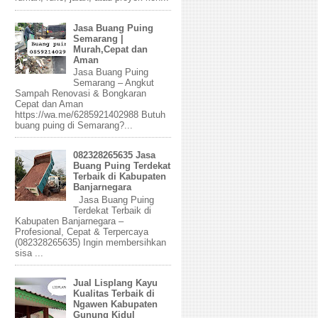
Jasa Buang Puing
Semarang |
Murah,Cepat dan
Aman
Jasa Buang Puing
Semarang – Angkut
Sampah Renovasi & Bongkaran
Cepat dan Aman
https://wa.me/6285921402988 Butuh
buang puing di Semarang?...
082328265635 Jasa
Buang Puing Terdekat
Terbaik di Kabupaten
Banjarnegara
Jasa Buang Puing
Terdekat Terbaik di
Kabupaten Banjarnegara –
Profesional, Cepat & Terpercaya
(082328265635) Ingin membersihkan
sisa ...
Jual Lisplang Kayu
Kualitas Terbaik di
Ngawen Kabupaten
Gunung Kidul