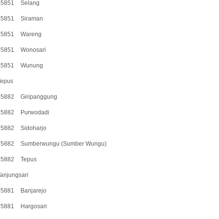
55851
Selang
55851
Siraman
55851
Wareng
55851
Wonosari
55851
Wunung
Tepus
55882
Giripanggung
55882
Purwodadi
55882
Sidoharjo
55882
Sumberwungu (Sumber Wungu)
55882
Tepus
anjungsari
55881
Banjarejo
55881
Hargosari