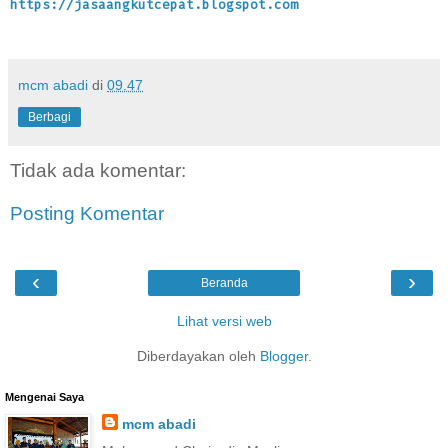
https://jasaangkutcepat.blogspot.com
mcm abadi
di
09.47
Berbagi
Tidak ada komentar:
Posting Komentar
‹
›
Beranda
Lihat versi web
Diberdayakan oleh
Blogger
.
Mengenai Saya
mcm abadi