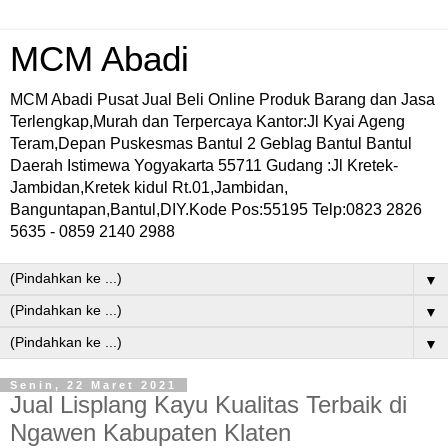
MCM Abadi
MCM Abadi Pusat Jual Beli Online Produk Barang dan Jasa
Terlengkap,Murah dan Terpercaya Kantor:Jl Kyai Ageng
Teram,Depan Puskesmas Bantul 2 Geblag Bantul Bantul
Daerah Istimewa Yogyakarta 55711 Gudang :Jl Kretek-
Jambidan,Kretek kidul Rt.01,Jambidan,
Banguntapan,Bantul,DIY.Kode Pos:55195 Telp:0823 2826
5635 - 0859 2140 2988
▼
▼
▼
Senin, 22 Maret 2021
Jual Lisplang Kayu Kualitas Terbaik di
Ngawen Kabupaten Klaten