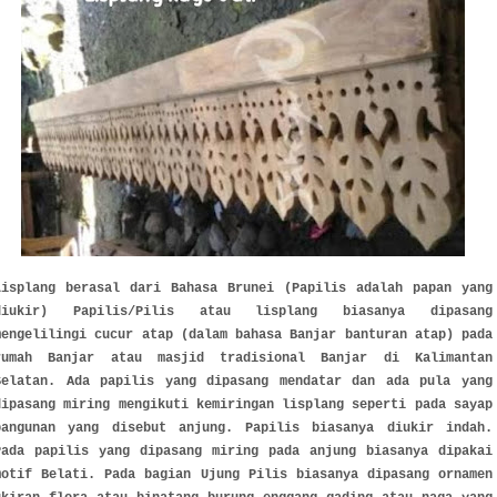
Lisplang berasal dari Bahasa Brunei (Papilis adalah papan yang
diukir) Papilis/Pilis atau lisplang biasanya dipasang
mengelilingi cucur atap (dalam bahasa Banjar banturan atap) pada
rumah Banjar atau masjid tradisional Banjar di Kalimantan
Selatan. Ada papilis yang dipasang mendatar dan ada pula yang
dipasang miring mengikuti kemiringan lisplang seperti pada sayap
bangunan yang disebut anjung. Papilis biasanya diukir indah.
Pada papilis yang dipasang miring pada anjung biasanya dipakai
motif Belati. Pada bagian Ujung Pilis biasanya dipasang ornamen