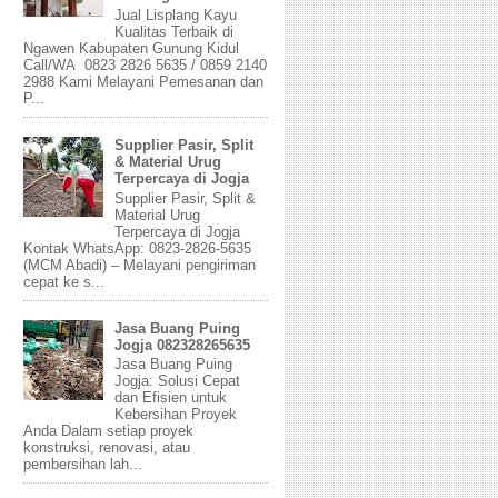
Jual Lisplang Kayu
Kualitas Terbaik di
Ngawen Kabupaten Gunung Kidul
Call/WA 0823 2826 5635 / 0859 2140
2988 Kami Melayani Pemesanan dan
P...
Supplier Pasir, Split
& Material Urug
Terpercaya di Jogja
Supplier Pasir, Split &
Material Urug
Terpercaya di Jogja
Kontak WhatsApp: 0823-2826-5635
(MCM Abadi) – Melayani pengiriman
cepat ke s...
Jasa Buang Puing
Jogja 082328265635
Jasa Buang Puing
Jogja: Solusi Cepat
dan Efisien untuk
Kebersihan Proyek
Anda Dalam setiap proyek
konstruksi, renovasi, atau
pembersihan lah...