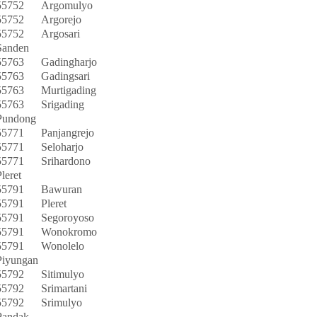
55752
Argomulyo
55752
Argorejo
55752
Argosari
Sanden
55763
Gadingharjo
55763
Gadingsari
55763
Murtigading
55763
Srigading
Pundong
55771
Panjangrejo
55771
Seloharjo
55771
Srihardono
leret
55791
Bawuran
55791
Pleret
55791
Segoroyoso
55791
Wonokromo
55791
Wonolelo
Piyungan
55792
Sitimulyo
55792
Srimartani
55792
Srimulyo
Pandak