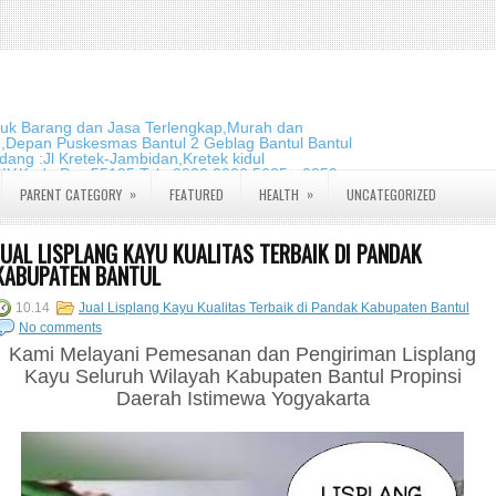
duk Barang dan Jasa Terlengkap,Murah dan
m,Depan Puskesmas Bantul 2 Geblag Bantul Bantul
ang :Jl Kretek-Jambidan,Kretek kidul
DIY.Kode Pos:55195 Telp:0823 2826 5635 - 0859
»
»
PARENT CATEGORY
FEATURED
HEALTH
UNCATEGORIZED
JUAL LISPLANG KAYU KUALITAS TERBAIK DI PANDAK
KABUPATEN BANTUL
10.14
Jual Lisplang Kayu Kualitas Terbaik di Pandak Kabupaten Bantul
No comments
Kami Melayani Pemesanan dan Pengiriman Lisplang
Kayu Seluruh Wilayah Kabupaten Bantul Propinsi
Daerah Istimewa Yogyakarta