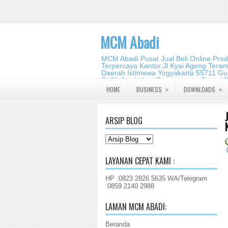
MCM Abadi
MCM Abadi Pusat Jual Beli Online Pro
Terpercaya Kantor:Jl Kyai Ageng Tera
Daerah Istimewa Yogyakarta 55711 Gud
Rt.01,Jambidan, Banguntapan,Bantul,
2140 2988
»
»
HOME
BUSINESS
DOWNLOADS
ARSIP BLOG
LAYANAN CEPAT KAMI :
HP :0823 2826 5635 WA/Telegram
:0859 2140 2988
LAMAN MCM ABADI:
Beranda