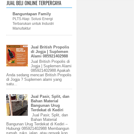
JUAL BELI ONLINE TERPERCAYA
Banguntapan Family
PLTS Atap: Solusi Energi
Terbarukan untuk Industri
Manufaktur
Jual British Propolis
di Jogja | Suplemen
Alami 085921402988
Jual British Propolis di
Jogja | Suplemen Alami
085921402988 Apakah
Anda sedang mencari British Propolis
di Jogja ? Suplemen alami yang
satu...
Jual Pasir, Split, dan
Bahan Material
Bangunan Urug
Terdekat di Kediri
Jual Pasir, Split, dan
Bahan Material
Bangunan Urug Terdekat di Kediri –
Hubungi 085921402988 Membangun
rumah, ruko, jalan, atau proyek kon...