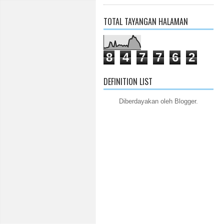
TOTAL TAYANGAN HALAMAN
8
4
7
7
6
2
DEFINITION LIST
Diberdayakan oleh
Blogger
.