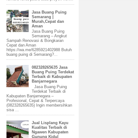
Jasa Buang Puing
Semarang |
Murah,Cepat dan
Aman
Jasa Buang Puing
Semarang – Angkut
Sampah Renovasi & Bongkaran
Cepat dan Aman
https://wa.me/6285921402988 Butuh
buang puing di Semarang?...
082328265635 Jasa
Buang Puing Terdekat
Terbaik di Kabupaten
Banjarnegara
Jasa Buang Puing
Terdekat Terbaik di
Kabupaten Banjarnegara –
Profesional, Cepat & Terpercaya
(082328265635) Ingin membersihkan
sisa ...
Jual Lisplang Kayu
Kualitas Terbaik di
Ngawen Kabupaten
Gunung Kidul