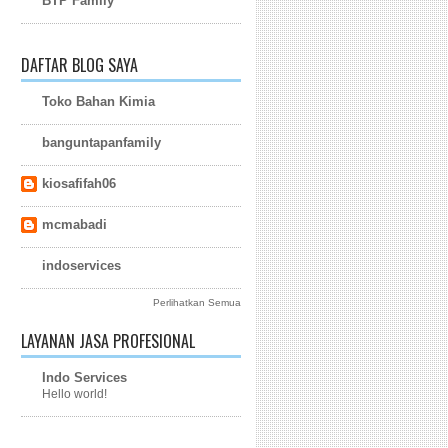
BTP Family
DAFTAR BLOG SAYA
Toko Bahan Kimia
banguntapanfamily
kiosafifah06
mcmabadi
indoservices
Perlihatkan Semua
LAYANAN JASA PROFESIONAL
Indo Services
Hello world!