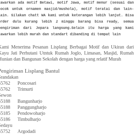
tawarkan ada motif Betawi, motif Jawa, motif menur (sesuai dan
cocok untuk ornamen masjid/mushola), motif teratai dan lain-
lain. Silakan chatt WA kami untuk keterangan lebih lanjut. Bisa
order dulu kurang lebih 2 minggu barang bisa ready, semua
pengiriman dari Jepara langsung.Selain itu harga yang kami
tawarkan lebih murah dan standart dibanding di tempat lain
Kami Menerima Pesanan Lisplang Berbagai Motif dan Ukiran dari
Kayu Jati Perhutani Utntuk Rumah Joglo, Limasan, Masjid, Rumah
Hunian dan Bangunan Sekolah dengan harga yang relatif Murah
Pengiriman Lisplang Bantul
Srandakan
55762
Poncosari
55762
Trimurti
Sewon
55188
Bangunharjo
55188
Panggungharjo
55185
Pendowoharjo
55186
Timbulharjo
Sedayu
55752
Argodadi