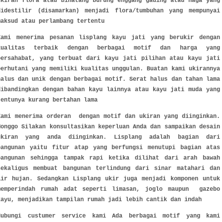
ukiran flora atau binatang burung enggang gading atau naga yang
didestilir (disamarkan) menjadi flora/tumbuhan yang mempunyai
maksud atau perlambang tertentu
Kami menerima pesanan lisplang kayu jati yang berukir dengan
kualitas terbaik dengan berbagai motif dan harga yang
bersahabat, yang terbuat dari kayu jati pilihan atau kayu jati
perhutani yang memiliki kualitas unggulan. Buatan kami ukirannya
halus dan unik dengan berbagai motif. Serat halus dan tahan lama
dibandingkan dengan bahan kayu lainnya atau kayu jati muda yang
tentunya kurang bertahan lama
Kami menerima orderan dengan motif dan ukiran yang diinginkan.
Monggo Silakan konsultasikan keperluan Anda dan sampaikan desain
ukiran yang anda diinginkan. Lisplang adalah bagian dari
bangunan yaitu fitur atap yang berfungsi menutupi bagian atas
bangunan sehingga tampak rapi ketika dilihat dari arah bawah
sekaligus membuat bangunan terlindung dari sinar matahari dan
air hujan. Sedangkan Lisplang ukir juga menjadi komponen untuk
memperindah rumah adat seperti limasan, joglo maupun gazebo
kayu, menjadikan tampilan rumah jadi lebih cantik dan indah
Hubungi custumer service kami Ada berbagai motif yang kami