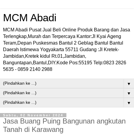
MCM Abadi
MCM Abadi Pusat Jual Beli Online Produk Barang dan Jasa
Terlengkap,Murah dan Terpercaya Kantor:Jl Kyai Ageng
Teram,Depan Puskesmas Bantul 2 Geblag Bantul Bantul
Daerah Istimewa Yogyakarta 55711 Gudang :Jl Kretek-
Jambidan,Kretek kidul Rt.01,Jambidan,
Banguntapan,Bantul,DIY.Kode Pos:55195 Telp:0823 2826
5635 - 0859 2140 2988
▼
▼
▼
Sabtu, 02 November 2024
Jasa Buang Puing Bangunan angkutan
Tanah di Karawang