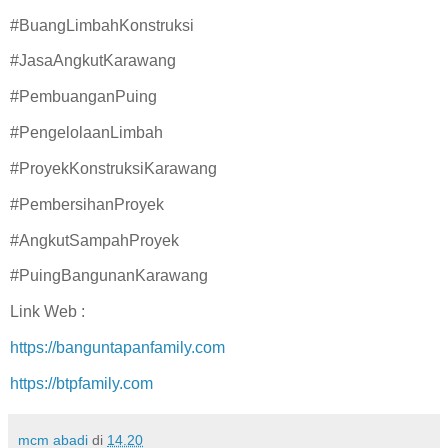
#BuangLimbahKonstruksi
#JasaAngkutKarawang
#PembuanganPuing
#PengelolaanLimbah
#ProyekKonstruksiKarawang
#PembersihanProyek
#AngkutSampahProyek
#PuingBangunanKarawang
Link Web :
https://banguntapanfamily.com
https://btpfamily.com
mcm abadi
di
14.20