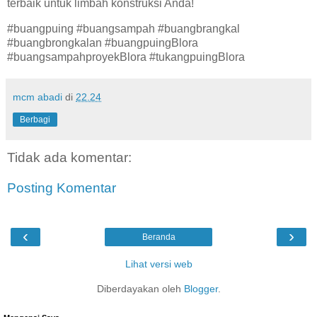
terbaik untuk limbah konstruksi Anda!
#buangpuing #buangsampah #buangbrangkal
#buangbrongkalan #buangpuingBlora
#buangsampahproyekBlora #tukangpuingBlora
mcm abadi
di
22.24
Berbagi
Tidak ada komentar:
Posting Komentar
‹
›
Beranda
Lihat versi web
Diberdayakan oleh
Blogger
.