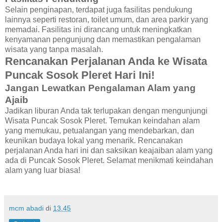
Selain penginapan, terdapat juga fasilitas pendukung
lainnya seperti restoran, toilet umum, dan area parkir yang
memadai. Fasilitas ini dirancang untuk meningkatkan
kenyamanan pengunjung dan memastikan pengalaman
wisata yang tanpa masalah.
Rencanakan Perjalanan Anda ke Wisata
Puncak Sosok Pleret Hari Ini!
Jangan Lewatkan Pengalaman Alam yang
Ajaib
Jadikan liburan Anda tak terlupakan dengan mengunjungi
Wisata Puncak Sosok Pleret. Temukan keindahan alam
yang memukau, petualangan yang mendebarkan, dan
keunikan budaya lokal yang menarik. Rencanakan
perjalanan Anda hari ini dan saksikan keajaiban alam yang
ada di Puncak Sosok Pleret. Selamat menikmati keindahan
alam yang luar biasa!
mcm abadi
di
13.45