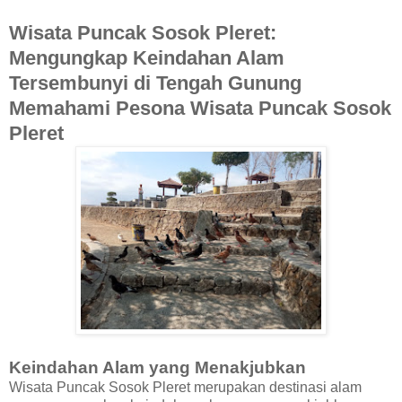
Wisata Puncak Sosok Pleret:
Mengungkap Keindahan Alam
Tersembunyi di Tengah Gunung
Memahami Pesona Wisata Puncak Sosok
Pleret
Keindahan Alam yang Menakjubkan
Wisata Puncak Sosok Pleret merupakan destinasi alam