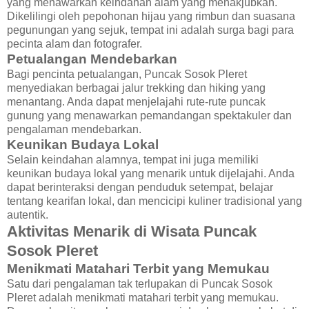
yang menawarkan keindahan alam yang menakjubkan.
Dikelilingi oleh pepohonan hijau yang rimbun dan suasana
pegunungan yang sejuk, tempat ini adalah surga bagi para
pecinta alam dan fotografer.
Petualangan Mendebarkan
Bagi pencinta petualangan, Puncak Sosok Pleret
menyediakan berbagai jalur trekking dan hiking yang
menantang. Anda dapat menjelajahi rute-rute puncak
gunung yang menawarkan pemandangan spektakuler dan
pengalaman mendebarkan.
Keunikan Budaya Lokal
Selain keindahan alamnya, tempat ini juga memiliki
keunikan budaya lokal yang menarik untuk dijelajahi. Anda
dapat berinteraksi dengan penduduk setempat, belajar
tentang kearifan lokal, dan mencicipi kuliner tradisional yang
autentik.
Aktivitas Menarik di Wisata Puncak
Sosok Pleret
Menikmati Matahari Terbit yang Memukau
Satu dari pengalaman tak terlupakan di Puncak Sosok
Pleret adalah menikmati matahari terbit yang memukau.