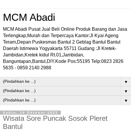
MCM Abadi
MCM Abadi Pusat Jual Beli Online Produk Barang dan Jasa
Terlengkap,Murah dan Terpercaya Kantor:Jl Kyai Ageng
Teram,Depan Puskesmas Bantul 2 Geblag Bantul Bantul
Daerah Istimewa Yogyakarta 55711 Gudang :Jl Kretek-
Jambidan,Kretek kidul Rt.01,Jambidan,
Banguntapan,Bantul,DIY.Kode Pos:55195 Telp:0823 2826
5635 - 0859 2140 2988
▼
▼
▼
Sabtu, 14 Oktober 2023
Wisata Sore Puncak Sosok Pleret
Bantul