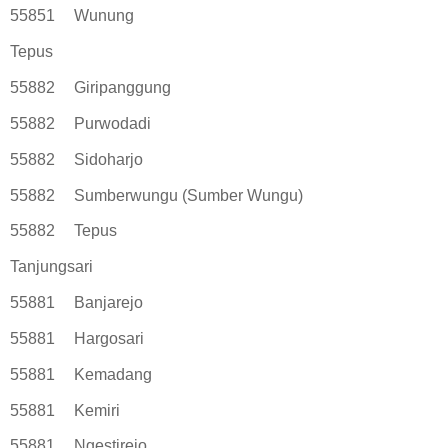
55851
Wunung
Tepus
55882
Giripanggung
55882
Purwodadi
55882
Sidoharjo
55882
Sumberwungu (Sumber Wungu)
55882
Tepus
Tanjungsari
55881
Banjarejo
55881
Hargosari
55881
Kemadang
55881
Kemiri
55881
Ngestirejo