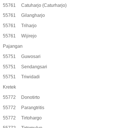
55761
Catuharjo (Caturharjo)
55761
Gilangharjo
55761
Triharjo
55761
Wijirejo
Pajangan
55751
Guwosari
55751
Sendangsari
55751
Triwidadi
Kretek
55772
Donotirto
55772
Parangtritis
55772
Tirtohargo
55772
Tirtomulyo