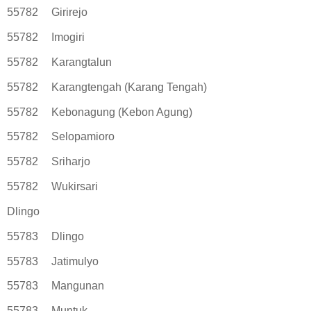
55782
Girirejo
55782
Imogiri
55782
Karangtalun
55782
Karangtengah (Karang Tengah)
55782
Kebonagung (Kebon Agung)
55782
Selopamioro
55782
Sriharjo
55782
Wukirsari
Dlingo
55783
Dlingo
55783
Jatimulyo
55783
Mangunan
55783
Muntuk