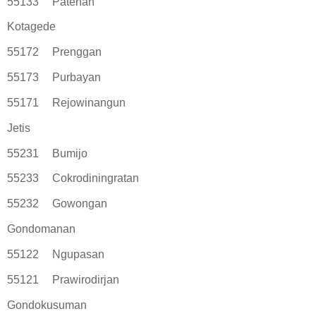
55133
Patehan
Kotagede
55172
Prenggan
55173
Purbayan
55171
Rejowinangun
Jetis
55231
Bumijo
55233
Cokrodiningratan
55232
Gowongan
Gondomanan
55122
Ngupasan
55121
Prawirodirjan
Gondokusuman