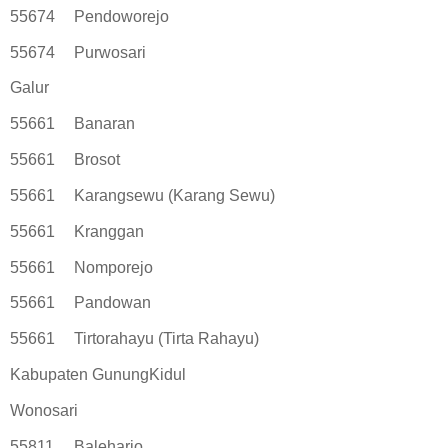
55674
Pendoworejo
55674
Purwosari
Galur
55661
Banaran
55661
Brosot
55661
Karangsewu (Karang Sewu)
55661
Kranggan
55661
Nomporejo
55661
Pandowan
55661
Tirtorahayu (Tirta Rahayu)
Kabupaten GunungKidul
Wonosari
55811
Baleharjo