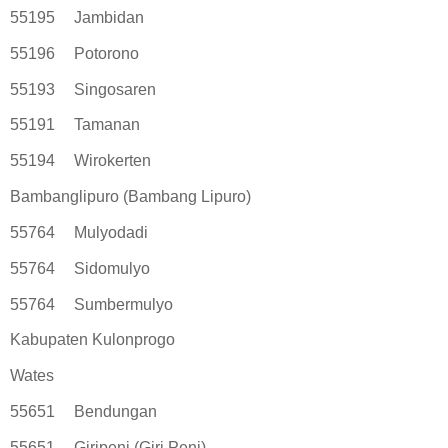
55195
Jambidan
55196
Potorono
55193
Singosaren
55191
Tamanan
55194
Wirokerten
Bambanglipuro (Bambang Lipuro)
55764
Mulyodadi
55764
Sidomulyo
55764
Sumbermulyo
Kabupaten Kulonprogo
Wates
55651
Bendungan
55651
Giripeni (Giri Peni)