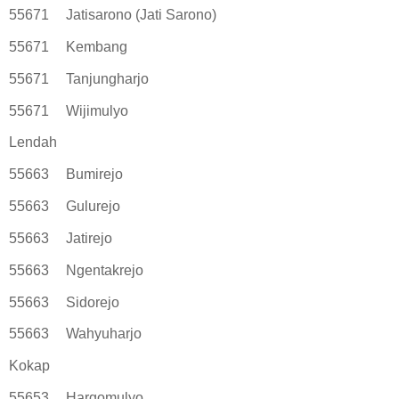
55671
Jatisarono (Jati Sarono)
55671
Kembang
55671
Tanjungharjo
55671
Wijimulyo
Lendah
55663
Bumirejo
55663
Gulurejo
55663
Jatirejo
55663
Ngentakrejo
55663
Sidorejo
55663
Wahyuharjo
Kokap
55653
Hargomulyo