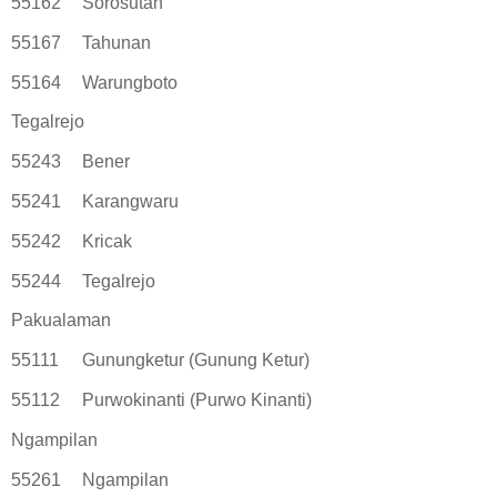
55162
Sorosutan
55167
Tahunan
55164
Warungboto
Tegalrejo
55243
Bener
55241
Karangwaru
55242
Kricak
55244
Tegalrejo
Pakualaman
55111
Gunungketur (Gunung Ketur)
55112
Purwokinanti (Purwo Kinanti)
Ngampilan
55261
Ngampilan