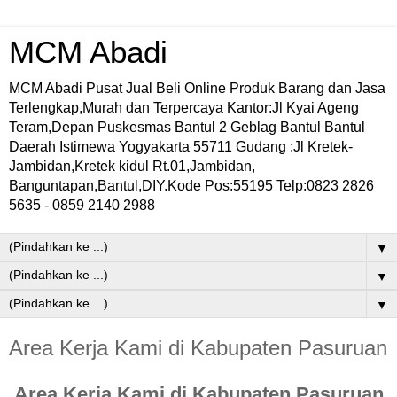
MCM Abadi
MCM Abadi Pusat Jual Beli Online Produk Barang dan Jasa
Terlengkap,Murah dan Terpercaya Kantor:Jl Kyai Ageng
Teram,Depan Puskesmas Bantul 2 Geblag Bantul Bantul
Daerah Istimewa Yogyakarta 55711 Gudang :Jl Kretek-
Jambidan,Kretek kidul Rt.01,Jambidan,
Banguntapan,Bantul,DIY.Kode Pos:55195 Telp:0823 2826
5635 - 0859 2140 2988
▼
▼
▼
Area Kerja Kami di Kabupaten Pasuruan
Area Kerja Kami di Kabupaten Pasuruan