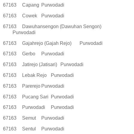
67163
Capang
Purwodadi
67163
Cowek
Purwodadi
67163
Dawuhansengon (Dawuhan Sengon)
Purwodadi
67163
Gajahrejo (Gajah Rejo)
Purwodadi
67163
Gerbo
Purwodadi
67163
Jatirejo (Jatisari)
Purwodadi
67163
Lebak Rejo
Purwodadi
67163
Parerejo
Purwodadi
67163
Pucang Sari
Purwodadi
67163
Purwodadi
Purwodadi
67163
Semut
Purwodadi
67163
Sentul
Purwodadi