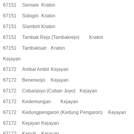
67151
Semare
Kraton
67151
Sidogiri
Kraton
67151
Slambrit
Kraton
67151
Tambak Rejo (Tambakrejo)
Kraton
67151
Tambaksari
Kraton
Kejayan
67172
Ambal Ambil
Kejayan
67172
Benerwojo
Kejayan
67172
Cobanjoyo (Coban Joyo)
Kejayan
67172
Kedemungan
Kejayan
67172
Kedungpengaron (Kedung Pengaron)
Kejayan
67172
Kejayan
Kejayan
67172
Kepuh
Kejayan