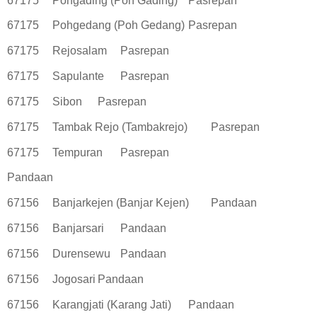
67175
Pohgading (Poh Gading)
Pasrepan
67175
Pohgedang (Poh Gedang)
Pasrepan
67175
Rejosalam
Pasrepan
67175
Sapulante
Pasrepan
67175
Sibon
Pasrepan
67175
Tambak Rejo (Tambakrejo)
Pasrepan
67175
Tempuran
Pasrepan
Pandaan
67156
Banjarkejen (Banjar Kejen)
Pandaan
67156
Banjarsari
Pandaan
67156
Durensewu
Pandaan
67156
Jogosari
Pandaan
67156
Karangjati (Karang Jati)
Pandaan