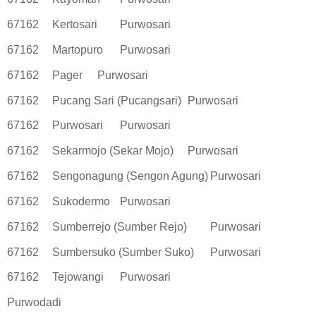
67162
Kertosari
Purwosari
67162
Martopuro
Purwosari
67162
Pager
Purwosari
67162
Pucang Sari (Pucangsari)
Purwosari
67162
Purwosari
Purwosari
67162
Sekarmojo (Sekar Mojo)
Purwosari
67162
Sengonagung (Sengon Agung)
Purwosari
67162
Sukodermo
Purwosari
67162
Sumberrejo (Sumber Rejo)
Purwosari
67162
Sumbersuko (Sumber Suko)
Purwosari
67162
Tejowangi
Purwosari
Purwodadi