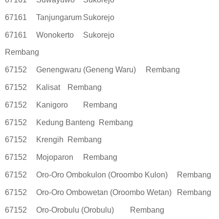
67161
Tanjungarum
Sukorejo
67161
Wonokerto
Sukorejo
Rembang
67152
Genengwaru (Geneng Waru)
Rembang
67152
Kalisat
Rembang
67152
Kanigoro
Rembang
67152
Kedung Banteng
Rembang
67152
Krengih
Rembang
67152
Mojoparon
Rembang
67152
Oro-Oro Ombokulon (Oroombo Kulon)
Rembang
67152
Oro-Oro Ombowetan (Oroombo Wetan)
Rembang
67152
Oro-Orobulu (Orobulu)
Rembang