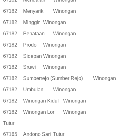
67182
Menyarik
Winongan
67182
Minggir
Winongan
67182
Penataan
Winongan
67182
Prodo
Winongan
67182
Sidepan
Winongan
67182
Sruwi
Winongan
67182
Sumberrejo (Sumber Rejo)
Winongan
67182
Umbulan
Winongan
67182
Winongan Kidul
Winongan
67182
Winongan Lor
Winongan
Tutur
67165
Andono Sari
Tutur