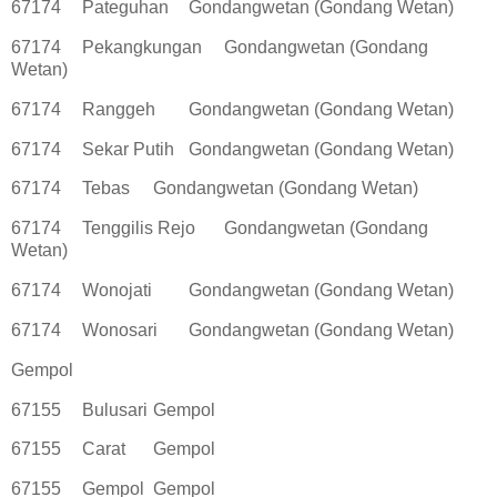
67174
Pateguhan
Gondangwetan (Gondang Wetan)
67174
Pekangkungan
Gondangwetan (Gondang
Wetan)
67174
Ranggeh
Gondangwetan (Gondang Wetan)
67174
Sekar Putih
Gondangwetan (Gondang Wetan)
67174
Tebas
Gondangwetan (Gondang Wetan)
67174
Tenggilis Rejo
Gondangwetan (Gondang
Wetan)
67174
Wonojati
Gondangwetan (Gondang Wetan)
67174
Wonosari
Gondangwetan (Gondang Wetan)
Gempol
67155
Bulusari
Gempol
67155
Carat
Gempol
67155
Gempol
Gempol