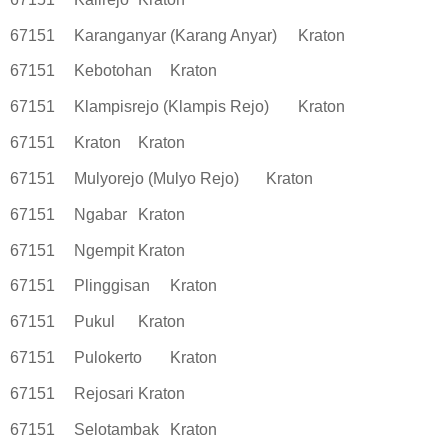
67151
Karanganyar (Karang Anyar)
Kraton
67151
Kebotohan
Kraton
67151
Klampisrejo (Klampis Rejo)
Kraton
67151
Kraton
Kraton
67151
Mulyorejo (Mulyo Rejo)
Kraton
67151
Ngabar
Kraton
67151
Ngempit
Kraton
67151
Plinggisan
Kraton
67151
Pukul
Kraton
67151
Pulokerto
Kraton
67151
Rejosari
Kraton
67151
Selotambak
Kraton