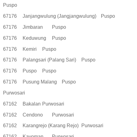
Puspo
67176
Janjangwulung (Jangjangwulung)
Puspo
67176
Jimbaran
Puspo
67176
Keduwung
Puspo
67176
Kemiri
Puspo
67176
Palangsari (Palang Sari)
Puspo
67176
Puspo
Puspo
67176
Pusung Malang
Puspo
Purwosari
67162
Bakalan
Purwosari
67162
Cendono
Purwosari
67162
Karangrejo (Karang Rejo)
Purwosari
67162
Kayoman
Purwosari