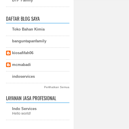
BTP Family
DAFTAR BLOG SAYA
Toko Bahan Kimia
banguntapanfamily
kiosafifah06
mcmabadi
indoservices
Perlihatkan Semua
LAYANAN JASA PROFESIONAL
Indo Services
Hello world!