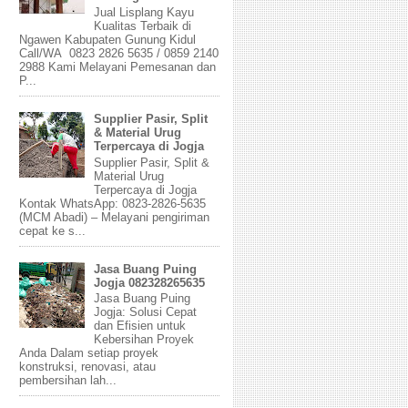
Jual Lisplang Kayu
Kualitas Terbaik di
Ngawen Kabupaten Gunung Kidul
Call/WA 0823 2826 5635 / 0859 2140
2988 Kami Melayani Pemesanan dan
P...
Supplier Pasir, Split
& Material Urug
Terpercaya di Jogja
Supplier Pasir, Split &
Material Urug
Terpercaya di Jogja
Kontak WhatsApp: 0823-2826-5635
(MCM Abadi) – Melayani pengiriman
cepat ke s...
Jasa Buang Puing
Jogja 082328265635
Jasa Buang Puing
Jogja: Solusi Cepat
dan Efisien untuk
Kebersihan Proyek
Anda Dalam setiap proyek
konstruksi, renovasi, atau
pembersihan lah...