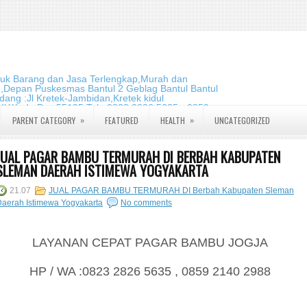
duk Barang dan Jasa Terlengkap,Murah dan
m,Depan Puskesmas Bantul 2 Geblag Bantul Bantul
ang :Jl Kretek-Jambidan,Kretek kidul
DIY.Kode Pos:55195 Telp:0823 2826 5635 - 0859
»
»
PARENT CATEGORY
FEATURED
HEALTH
UNCATEGORIZED
JUAL PAGAR BAMBU TERMURAH DI BERBAH KABUPATEN
SLEMAN DAERAH ISTIMEWA YOGYAKARTA
21.07
JUAL PAGAR BAMBU TERMURAH DI Berbah Kabupaten Sleman
aerah Istimewa Yogyakarta
No comments
LAYANAN CEPAT PAGAR BAMBU JOGJA
HP / WA :0823 2826 5635 , 0859 2140 2988