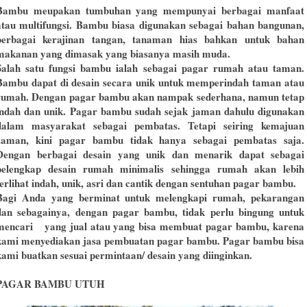
Bambu meupakan tumbuhan yang mempunyai berbagai manfaat
atau multifungsi. Bambu biasa digunakan sebagai bahan bangunan,
berbagai kerajinan tangan, tanaman hias bahkan untuk bahan
makanan yang dimasak yang biasanya masih muda.
Salah satu fungsi bambu ialah sebagai pagar rumah atau taman.
Bambu dapat di desain secara unik untuk memperindah taman atau
rumah. Dengan pagar bambu akan nampak sederhana, namun tetap
indah dan unik. Pagar bambu sudah sejak jaman dahulu digunakan
dalam masyarakat sebagai pembatas. Tetapi seiring kemajuan
zaman, kini pagar bambu tidak hanya sebagai pembatas saja.
Dengan berbagai desain yang unik dan menarik dapat sebagai
pelengkap desain rumah minimalis sehingga rumah akan lebih
terlihat indah, unik, asri dan cantik dengan sentuhan pagar bambu.
Bagi Anda yang berminat untuk melengkapi rumah, pekarangan
dan sebagainya, dengan pagar bambu, tidak perlu bingung untuk
mencari yang jual atau yang bisa membuat pagar bambu, karena
kami menyediakan jasa pembuatan pagar bambu. Pagar bambu bisa
kami buatkan sesuai permintaan/ desain yang diinginkan.
PAGAR BAMBU UTUH