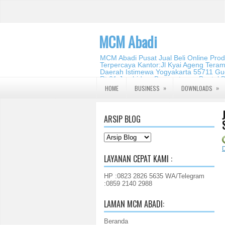
MCM Abadi
MCM Abadi Pusat Jual Beli Online Pro
Terpercaya Kantor:Jl Kyai Ageng Tera
Daerah Istimewa Yogyakarta 55711 Gud
Rt.01,Jambidan, Banguntapan,Bantul,
2140 2988
»
»
HOME
BUSINESS
DOWNLOADS
ARSIP BLOG
D
LAYANAN CEPAT KAMI :
HP :0823 2826 5635 WA/Telegram
:0859 2140 2988
LAMAN MCM ABADI:
Beranda