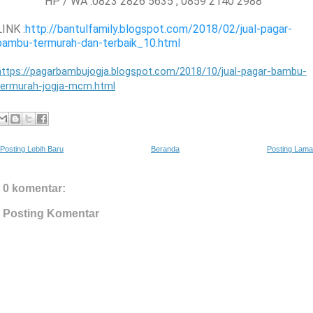
HP / WA :0823 2826 5635 , 0859 2140 2988
LINK :
http://bantulfamily.blogspot.com/2018/02/jual-pagar-
bambu-termurah-dan-terbaik_10.html
https://pagarbambujogja.blogspot.com/2018/10/jual-pagar-bambu-
termurah-jogja-mcm.html
Posting Lebih Baru
Beranda
Posting Lama
0 komentar:
Posting Komentar