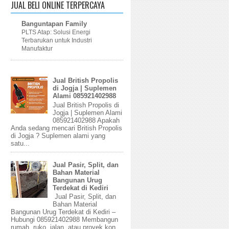
JUAL BELI ONLINE TERPERCAYA
Banguntapan Family
PLTS Atap: Solusi Energi
Terbarukan untuk Industri
Manufaktur
Jual British Propolis
di Jogja | Suplemen
Alami 085921402988
Jual British Propolis di
Jogja | Suplemen Alami
085921402988 Apakah
Anda sedang mencari British Propolis
di Jogja ? Suplemen alami yang
satu...
Jual Pasir, Split, dan
Bahan Material
Bangunan Urug
Terdekat di Kediri
Jual Pasir, Split, dan
Bahan Material
Bangunan Urug Terdekat di Kediri –
Hubungi 085921402988 Membangun
rumah, ruko, jalan, atau proyek kon...