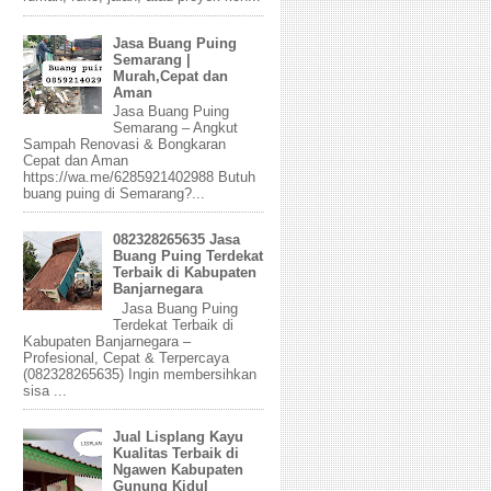
Jasa Buang Puing
Semarang |
Murah,Cepat dan
Aman
Jasa Buang Puing
Semarang – Angkut
Sampah Renovasi & Bongkaran
Cepat dan Aman
https://wa.me/6285921402988 Butuh
buang puing di Semarang?...
082328265635 Jasa
Buang Puing Terdekat
Terbaik di Kabupaten
Banjarnegara
Jasa Buang Puing
Terdekat Terbaik di
Kabupaten Banjarnegara –
Profesional, Cepat & Terpercaya
(082328265635) Ingin membersihkan
sisa ...
Jual Lisplang Kayu
Kualitas Terbaik di
Ngawen Kabupaten
Gunung Kidul