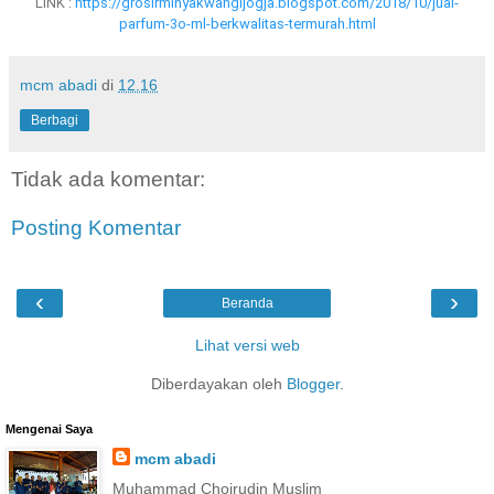
LINK :
https://grosirminyakwangijogja.blogspot.com/2018/10/jual-
parfum-3o-ml-berkwalitas-termurah.html
mcm abadi
di
12.16
Berbagi
Tidak ada komentar:
Posting Komentar
‹
›
Beranda
Lihat versi web
Diberdayakan oleh
Blogger
.
Mengenai Saya
mcm abadi
Muhammad Choirudin Muslim