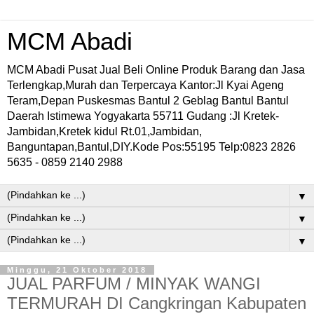
MCM Abadi
MCM Abadi Pusat Jual Beli Online Produk Barang dan Jasa
Terlengkap,Murah dan Terpercaya Kantor:Jl Kyai Ageng
Teram,Depan Puskesmas Bantul 2 Geblag Bantul Bantul
Daerah Istimewa Yogyakarta 55711 Gudang :Jl Kretek-
Jambidan,Kretek kidul Rt.01,Jambidan,
Banguntapan,Bantul,DIY.Kode Pos:55195 Telp:0823 2826
5635 - 0859 2140 2988
▼
▼
▼
Minggu, 21 Oktober 2018
JUAL PARFUM / MINYAK WANGI
TERMURAH DI Cangkringan Kabupaten