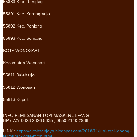
55883 Kec. Rongkop
55891 Kec. Karangmojo
55892 Kec. Ponjong
55893 Kec. Semanu
KOTA WONOSARI
Kecamatan Wonosari
55811 Baleharjo
55812 Wonosari
55813 Kepek
INFO PEMESANAN TOPI MASKER JEPANG
HP / WA :0823 2826 5635 , 0859 2140 2988
LINK :
https://e-tsbsanjaya.blogspot.com/2018/11/jual-topi-jepang-
termurah-jogja-mcm.html