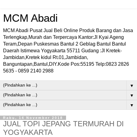
MCM Abadi
MCM Abadi Pusat Jual Beli Online Produk Barang dan Jasa
Terlengkap,Murah dan Terpercaya Kantor:Jl Kyai Ageng
Teram,Depan Puskesmas Bantul 2 Geblag Bantul Bantul
Daerah Istimewa Yogyakarta 55711 Gudang :Jl Kretek-
Jambidan,Kretek kidul Rt.01,Jambidan,
Banguntapan,Bantul,DIY.Kode Pos:55195 Telp:0823 2826
5635 - 0859 2140 2988
▼
▼
▼
Rabu, 14 November 2018
JUAL TOPI JEPANG TERMURAH DI
YOGYAKARTA