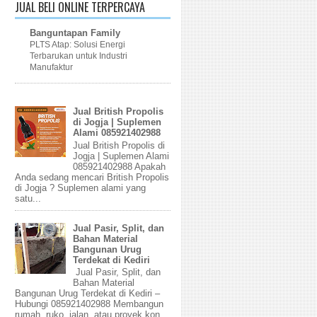
JUAL BELI ONLINE TERPERCAYA
Banguntapan Family
PLTS Atap: Solusi Energi
Terbarukan untuk Industri
Manufaktur
Jual British Propolis
di Jogja | Suplemen
Alami 085921402988
Jual British Propolis di
Jogja | Suplemen Alami
085921402988 Apakah
Anda sedang mencari British Propolis
di Jogja ? Suplemen alami yang
satu...
Jual Pasir, Split, dan
Bahan Material
Bangunan Urug
Terdekat di Kediri
Jual Pasir, Split, dan
Bahan Material
Bangunan Urug Terdekat di Kediri –
Hubungi 085921402988 Membangun
rumah, ruko, jalan, atau proyek kon...