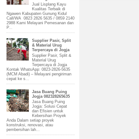
Jual Lisplang Kayu
Kualitas Terbaik di
Ngawen Kabupaten Gunung Kidul
Call/WA 0823 2826 5635 / 0859 2140
2988 Kami Melayani Pemesanan dan
P...
Supplier Pasir, Split
& Material Urug
Terpercaya di Jogja
Supplier Pasir, Split &
Material Urug
Terpercaya di Jogja
Kontak WhatsApp: 0823-2826-5635
(MCM Abadi) – Melayani pengiriman
cepat ke s...
Jasa Buang Puing
Jogja 082328265635
Jasa Buang Puing
Jogja: Solusi Cepat
dan Efisien untuk
Kebersihan Proyek
Anda Dalam setiap proyek
konstruksi, renovasi, atau
pembersihan lah...