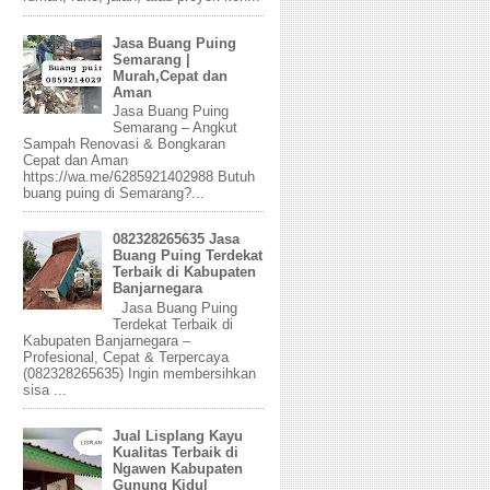
Jasa Buang Puing
Semarang |
Murah,Cepat dan
Aman
Jasa Buang Puing
Semarang – Angkut
Sampah Renovasi & Bongkaran
Cepat dan Aman
https://wa.me/6285921402988 Butuh
buang puing di Semarang?...
082328265635 Jasa
Buang Puing Terdekat
Terbaik di Kabupaten
Banjarnegara
Jasa Buang Puing
Terdekat Terbaik di
Kabupaten Banjarnegara –
Profesional, Cepat & Terpercaya
(082328265635) Ingin membersihkan
sisa ...
Jual Lisplang Kayu
Kualitas Terbaik di
Ngawen Kabupaten
Gunung Kidul