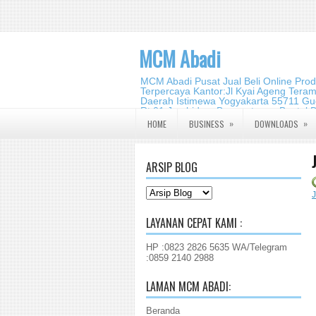
MCM Abadi
MCM Abadi Pusat Jual Beli Online Pro
Terpercaya Kantor:Jl Kyai Ageng Tera
Daerah Istimewa Yogyakarta 55711 Gud
Rt.01,Jambidan, Banguntapan,Bantul,
2140 2988
»
»
HOME
BUSINESS
DOWNLOADS
ARSIP BLOG
J
LAYANAN CEPAT KAMI :
HP :0823 2826 5635 WA/Telegram
:0859 2140 2988
LAMAN MCM ABADI:
Beranda