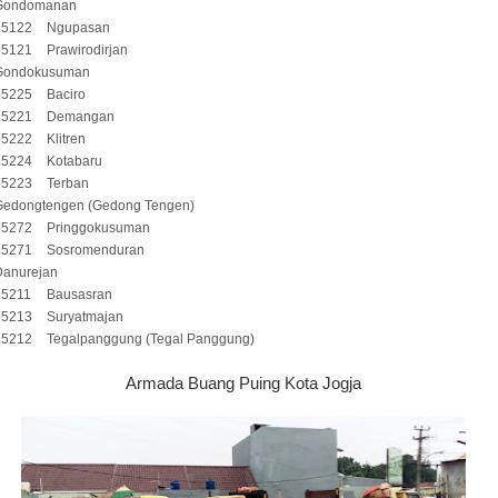
Gondomanan
55122
Ngupasan
55121
Prawirodirjan
Gondokusuman
55225
Baciro
55221
Demangan
55222
Klitren
55224
Kotabaru
55223
Terban
Gedongtengen (Gedong Tengen)
55272
Pringgokusuman
55271
Sosromenduran
Danurejan
55211
Bausasran
55213
Suryatmajan
55212
Tegalpanggung (Tegal Panggung)
Armada Buang Puing Kota Jogja