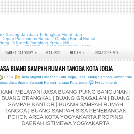
duk Barang dan Jasa Terlengkap,Murah dan
m,Depan Puskesmas Bantul 2 Geblag Bantul Bantul
ang :Jl Kretek-Jambidan,Kretek kidul
DIY.Kode Pos:55195 Telp:0823 2826 5635 - 0859
»
»
PARENT CATEGORY
FEATURED
HEALTH
UNCATEGORIZED
JASA BUANG SAMPAH RUMAH TANGGA KOTA JOGJA
07.54
Jasa Angkut Pindahan Kota Jogja
,
Jasa Buang Sampah Kantor Kota
ogja
,
Jasa Buang Sampah Rumah Tangga Kota Jogja
No comments
KAMI MELAYANI JASA BUANG PUING BANGUNAN |
BUANG BRANGKAL | BUANG GRAGALAN | BUANG
SAMPAH KANTOR | BUANG SAMPAH RUMAH
TANGGA | BUANG SAMPAH SISA PENEBANGAN
POHON AREA KOTA YOGYAKARTA PROPINSI
DAERAH ISTIMEWA YOGYAKARTA