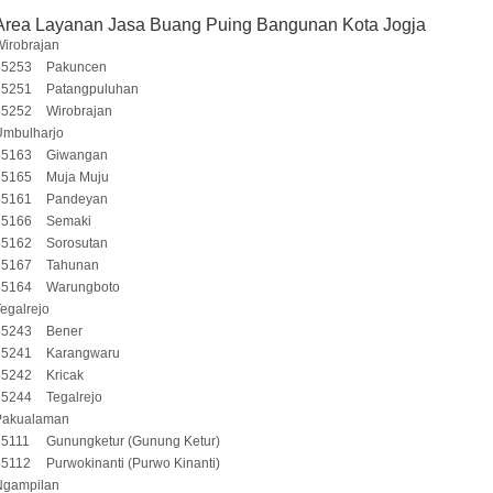
Area Layanan Jasa Buang Puing Bangunan Kota Jogja
irobrajan
55253
Pakuncen
55251
Patangpuluhan
55252
Wirobrajan
Umbulharjo
55163
Giwangan
55165
Muja Muju
55161
Pandeyan
55166
Semaki
55162
Sorosutan
55167
Tahunan
55164
Warungboto
egalrejo
55243
Bener
55241
Karangwaru
55242
Kricak
55244
Tegalrejo
Pakualaman
55111
Gunungketur (Gunung Ketur)
55112
Purwokinanti (Purwo Kinanti)
Ngampilan