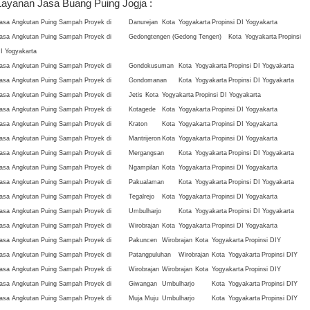
Layanan Jasa Buang Puing Jogja :
asa Angkutan Puing Sampah Proyek di
Danurejan
Kota
Yogyakarta
Propinsi DI Yogyakarta
asa Angkutan Puing Sampah Proyek di
Gedongtengen (Gedong Tengen)
Kota
Yogyakarta
Propinsi
I Yogyakarta
asa Angkutan Puing Sampah Proyek di
Gondokusuman
Kota
Yogyakarta
Propinsi DI Yogyakarta
asa Angkutan Puing Sampah Proyek di
Gondomanan
Kota
Yogyakarta
Propinsi DI Yogyakarta
asa Angkutan Puing Sampah Proyek di
Jetis
Kota
Yogyakarta
Propinsi DI Yogyakarta
asa Angkutan Puing Sampah Proyek di
Kotagede
Kota
Yogyakarta
Propinsi DI Yogyakarta
asa Angkutan Puing Sampah Proyek di
Kraton
Kota
Yogyakarta
Propinsi DI Yogyakarta
asa Angkutan Puing Sampah Proyek di
Mantrijeron
Kota
Yogyakarta
Propinsi DI Yogyakarta
asa Angkutan Puing Sampah Proyek di
Mergangsan
Kota
Yogyakarta
Propinsi DI Yogyakarta
asa Angkutan Puing Sampah Proyek di
Ngampilan
Kota
Yogyakarta
Propinsi DI Yogyakarta
asa Angkutan Puing Sampah Proyek di
Pakualaman
Kota
Yogyakarta
Propinsi DI Yogyakarta
asa Angkutan Puing Sampah Proyek di
Tegalrejo
Kota
Yogyakarta
Propinsi DI Yogyakarta
asa Angkutan Puing Sampah Proyek di
Umbulharjo
Kota
Yogyakarta
Propinsi DI Yogyakarta
asa Angkutan Puing Sampah Proyek di
Wirobrajan
Kota
Yogyakarta
Propinsi DI Yogyakarta
asa Angkutan Puing Sampah Proyek di
Pakuncen
Wirobrajan
Kota
Yogyakarta
Propinsi DIY
asa Angkutan Puing Sampah Proyek di
Patangpuluhan
Wirobrajan
Kota
Yogyakarta
Propinsi DIY
asa Angkutan Puing Sampah Proyek di
Wirobrajan
Wirobrajan
Kota
Yogyakarta
Propinsi DIY
asa Angkutan Puing Sampah Proyek di
Giwangan
Umbulharjo
Kota
Yogyakarta
Propinsi DIY
asa Angkutan Puing Sampah Proyek di
Muja Muju
Umbulharjo
Kota
Yogyakarta
Propinsi DIY