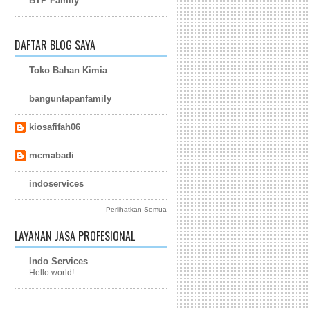
BTP Family
DAFTAR BLOG SAYA
Toko Bahan Kimia
banguntapanfamily
kiosafifah06
mcmabadi
indoservices
Perlihatkan Semua
LAYANAN JASA PROFESIONAL
Indo Services
Hello world!