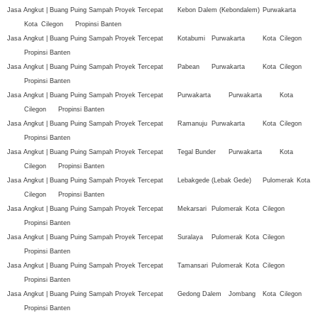
Jasa Angkut | Buang Puing Sampah Proyek Tercepat
Kebon Dalem (Kebondalem)
Purwakarta
Kota
Cilegon
Propinsi Banten
Jasa Angkut | Buang Puing Sampah Proyek Tercepat
Kotabumi
Purwakarta
Kota
Cilegon
Propinsi Banten
Jasa Angkut | Buang Puing Sampah Proyek Tercepat
Pabean
Purwakarta
Kota
Cilegon
Propinsi Banten
Jasa Angkut | Buang Puing Sampah Proyek Tercepat
Purwakarta
Purwakarta
Kota
Cilegon
Propinsi Banten
Jasa Angkut | Buang Puing Sampah Proyek Tercepat
Ramanuju
Purwakarta
Kota
Cilegon
Propinsi Banten
Jasa Angkut | Buang Puing Sampah Proyek Tercepat
Tegal Bunder
Purwakarta
Kota
Cilegon
Propinsi Banten
Jasa Angkut | Buang Puing Sampah Proyek Tercepat
Lebakgede (Lebak Gede)
Pulomerak
Kota
Cilegon
Propinsi Banten
Jasa Angkut | Buang Puing Sampah Proyek Tercepat
Mekarsari
Pulomerak
Kota
Cilegon
Propinsi Banten
Jasa Angkut | Buang Puing Sampah Proyek Tercepat
Suralaya
Pulomerak
Kota
Cilegon
Propinsi Banten
Jasa Angkut | Buang Puing Sampah Proyek Tercepat
Tamansari
Pulomerak
Kota
Cilegon
Propinsi Banten
Jasa Angkut | Buang Puing Sampah Proyek Tercepat
Gedong Dalem
Jombang
Kota
Cilegon
Propinsi Banten