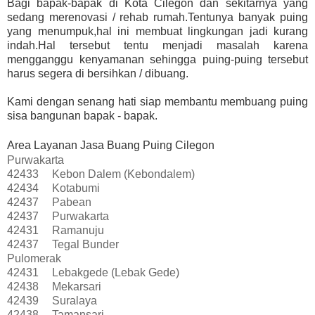
Bagi bapak-bapak di Kota Cilegon dan sekitarnya yang
sedang merenovasi / rehab rumah.Tentunya banyak puing
yang menumpuk,hal ini membuat lingkungan jadi kurang
indah.Hal tersebut tentu menjadi masalah karena
mengganggu kenyamanan sehingga puing-puing tersebut
harus segera di bersihkan / dibuang.
Kami dengan senang hati siap membantu membuang puing
sisa bangunan bapak - bapak.
Area Layanan Jasa Buang Puing Cilegon
Purwakarta
42433
Kebon Dalem (Kebondalem)
42434
Kotabumi
42437
Pabean
42437
Purwakarta
42431
Ramanuju
42437
Tegal Bunder
Pulomerak
42431
Lebakgede (Lebak Gede)
42438
Mekarsari
42439
Suralaya
42438
Tamansari