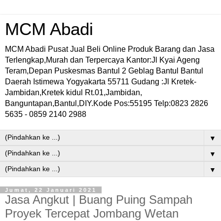
MCM Abadi
MCM Abadi Pusat Jual Beli Online Produk Barang dan Jasa
Terlengkap,Murah dan Terpercaya Kantor:Jl Kyai Ageng
Teram,Depan Puskesmas Bantul 2 Geblag Bantul Bantul
Daerah Istimewa Yogyakarta 55711 Gudang :Jl Kretek-
Jambidan,Kretek kidul Rt.01,Jambidan,
Banguntapan,Bantul,DIY.Kode Pos:55195 Telp:0823 2826
5635 - 0859 2140 2988
▼
▼
▼
Jumat, 22 Januari 2021
Jasa Angkut | Buang Puing Sampah
Proyek Tercepat Jombang Wetan