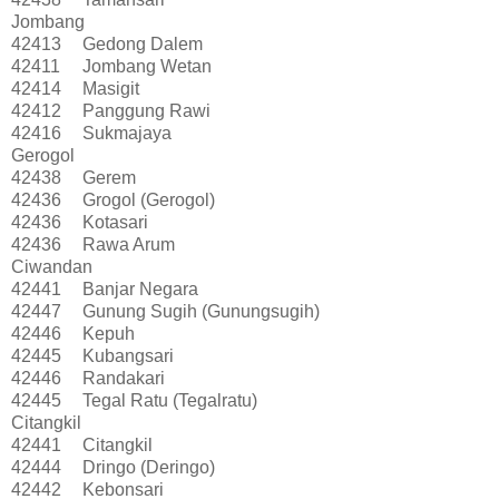
Jombang
42413
Gedong Dalem
42411
Jombang Wetan
42414
Masigit
42412
Panggung Rawi
42416
Sukmajaya
Gerogol
42438
Gerem
42436
Grogol (Gerogol)
42436
Kotasari
42436
Rawa Arum
Ciwandan
42441
Banjar Negara
42447
Gunung Sugih (Gunungsugih)
42446
Kepuh
42445
Kubangsari
42446
Randakari
42445
Tegal Ratu (Tegalratu)
Citangkil
42441
Citangkil
42444
Dringo (Deringo)
42442
Kebonsari