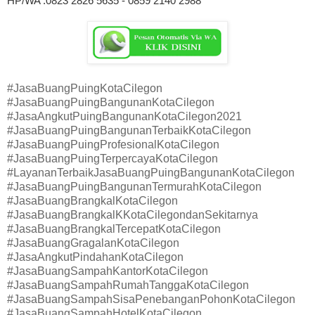
HP/WA :0823 2826 5635 - 0859 2140 2988
#JasaBuangPuingKotaCilegon
#JasaBuangPuingBangunanKotaCilegon
#JasaAngkutPuingBangunanKotaCilegon2021
#JasaBuangPuingBangunanTerbaikKotaCilegon
#JasaBuangPuingProfesionalKotaCilegon
#JasaBuangPuingTerpercayaKotaCilegon
#LayananTerbaikJasaBuangPuingBangunanKotaCilegon
#JasaBuangPuingBangunanTermurahKotaCilegon
#JasaBuangBrangkalKotaCilegon
#JasaBuangBrangkalKKotaCilegondanSekitarnya
#JasaBuangBrangkalTercepatKotaCilegon
#JasaBuangGragalanKotaCilegon
#JasaAngkutPindahanKotaCilegon
#JasaBuangSampahKantorKotaCilegon
#JasaBuangSampahRumahTanggaKotaCilegon
#JasaBuangSampahSisaPenebanganPohonKotaCilegon
#JasaBuangSampahHotelKotaCilegon