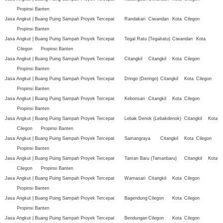
Propinsi Banten
Jasa Angkut | Buang Puing Sampah Proyek Tercepat
Randakari
Ciwandan
Kota
Cilegon
Propinsi Banten
Jasa Angkut | Buang Puing Sampah Proyek Tercepat
Tegal Ratu (Tegalratu)
Ciwandan
Kota
Cilegon
Propinsi Banten
Jasa Angkut | Buang Puing Sampah Proyek Tercepat
Citangkil
Citangkil
Kota
Cilegon
Propinsi Banten
Jasa Angkut | Buang Puing Sampah Proyek Tercepat
Dringo (Deringo)
Citangkil
Kota
Cilegon
Propinsi Banten
Jasa Angkut | Buang Puing Sampah Proyek Tercepat
Kebonsari
Citangkil
Kota
Cilegon
Propinsi Banten
Jasa Angkut | Buang Puing Sampah Proyek Tercepat
Lebak Denok (Lebakdenok)
Citangkil
Kota
Cilegon
Propinsi Banten
Jasa Angkut | Buang Puing Sampah Proyek Tercepat
Samangraya
Citangkil
Kota
Cilegon
Propinsi Banten
Jasa Angkut | Buang Puing Sampah Proyek Tercepat
Taman Baru (Tamanbaru)
Citangkil
Kota
Cilegon
Propinsi Banten
Jasa Angkut | Buang Puing Sampah Proyek Tercepat
Warnasari
Citangkil
Kota
Cilegon
Propinsi Banten
Jasa Angkut | Buang Puing Sampah Proyek Tercepat
Bagendung
Cilegon
Kota
Cilegon
Propinsi Banten
Jasa Angkut | Buang Puing Sampah Proyek Tercepat
Bendungan
Cilegon
Kota
Cilegon