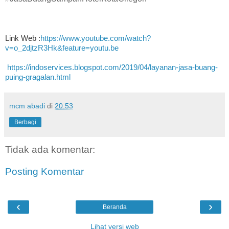
Link Web :
https://www.youtube.com/watch?
v=o_2djtzR3Hk&feature=youtu.be
https://indoservices.blogspot.com/2019/04/layanan-jasa-buang-
puing-gragalan.html
mcm abadi
di
20.53
Berbagi
Tidak ada komentar:
Posting Komentar
‹
›
Beranda
Lihat versi web