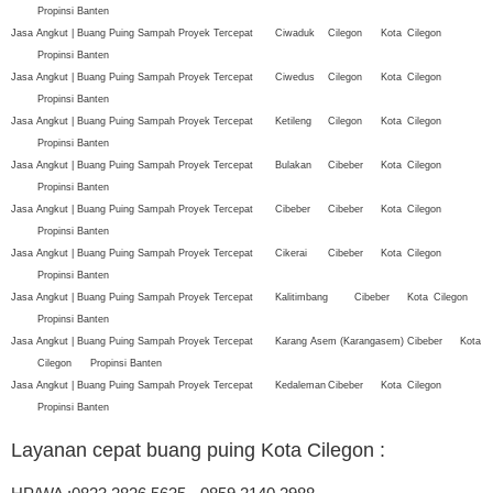
Propinsi Banten
Jasa Angkut | Buang Puing Sampah Proyek Tercepat
Ciwaduk
Cilegon
Kota
Cilegon
Propinsi Banten
Jasa Angkut | Buang Puing Sampah Proyek Tercepat
Ciwedus
Cilegon
Kota
Cilegon
Propinsi Banten
Jasa Angkut | Buang Puing Sampah Proyek Tercepat
Ketileng
Cilegon
Kota
Cilegon
Propinsi Banten
Jasa Angkut | Buang Puing Sampah Proyek Tercepat
Bulakan
Cibeber
Kota
Cilegon
Propinsi Banten
Jasa Angkut | Buang Puing Sampah Proyek Tercepat
Cibeber
Cibeber
Kota
Cilegon
Propinsi Banten
Jasa Angkut | Buang Puing Sampah Proyek Tercepat
Cikerai
Cibeber
Kota
Cilegon
Propinsi Banten
Jasa Angkut | Buang Puing Sampah Proyek Tercepat
Kalitimbang
Cibeber
Kota
Cilegon
Propinsi Banten
Jasa Angkut | Buang Puing Sampah Proyek Tercepat
Karang Asem (Karangasem)
Cibeber
Kota
Cilegon
Propinsi Banten
Jasa Angkut | Buang Puing Sampah Proyek Tercepat
Kedaleman
Cibeber
Kota
Cilegon
Propinsi Banten
Layanan cepat buang puing Kota Cilegon
: