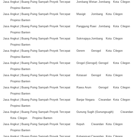
Jasa Angkut | Buang Puing Sampah Proyek Tercepat
Jombang Wetan
Jombang
Kota
Cilegon
Propinsi Banten
Jasa Angkut | Buang Puing Sampah Proyek Tercepat
Masigit
Jombang
Kota
Cilegon
Propinsi Banten
Jasa Angkut | Buang Puing Sampah Proyek Tercepat
Panggung Rawi
Jombang
Kota
Cilegon
Propinsi Banten
Jasa Angkut | Buang Puing Sampah Proyek Tercepat
Sukmajaya
Jombang
Kota
Cilegon
Propinsi Banten
Jasa Angkut | Buang Puing Sampah Proyek Tercepat
Gerem
Gerogol
Kota
Cilegon
Propinsi Banten
Jasa Angkut | Buang Puing Sampah Proyek Tercepat
Grogol (Gerogol)
Gerogol
Kota
Cilegon
Propinsi Banten
Jasa Angkut | Buang Puing Sampah Proyek Tercepat
Kotasari
Gerogol
Kota
Cilegon
Propinsi Banten
Jasa Angkut | Buang Puing Sampah Proyek Tercepat
Rawa Arum
Gerogol
Kota
Cilegon
Propinsi Banten
Jasa Angkut | Buang Puing Sampah Proyek Tercepat
Banjar Negara
Ciwandan
Kota
Cilegon
Propinsi Banten
Jasa Angkut | Buang Puing Sampah Proyek Tercepat
Gunung Sugih (Gunungsugih)
Ciwandan
Kota
Cilegon
Propinsi Banten
Jasa Angkut | Buang Puing Sampah Proyek Tercepat
Kepuh
Ciwandan
Kota
Cilegon
Propinsi Banten
Jasa Angkut | Buang Puing Sampah Proyek Tercepat
Kubangsari
Ciwandan
Kota
Cilegon