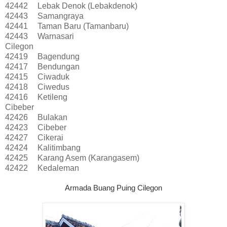
42442
Lebak Denok (Lebakdenok)
42443
Samangraya
42441
Taman Baru (Tamanbaru)
42443
Warnasari
Cilegon
42419
Bagendung
42417
Bendungan
42415
Ciwaduk
42418
Ciwedus
42416
Ketileng
Cibeber
42426
Bulakan
42423
Cibeber
42427
Cikerai
42424
Kalitimbang
42425
Karang Asem (Karangasem)
42422
Kedaleman
Armada Buang Puing Cilegon