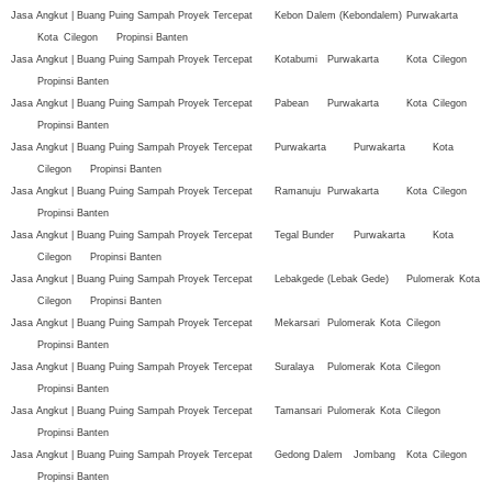
Jasa Angkut | Buang Puing Sampah Proyek Tercepat
Kebon Dalem (Kebondalem)
Purwakarta
Kota
Cilegon
Propinsi Banten
Jasa Angkut | Buang Puing Sampah Proyek Tercepat
Kotabumi
Purwakarta
Kota
Cilegon
Propinsi Banten
Jasa Angkut | Buang Puing Sampah Proyek Tercepat
Pabean
Purwakarta
Kota
Cilegon
Propinsi Banten
Jasa Angkut | Buang Puing Sampah Proyek Tercepat
Purwakarta
Purwakarta
Kota
Cilegon
Propinsi Banten
Jasa Angkut | Buang Puing Sampah Proyek Tercepat
Ramanuju
Purwakarta
Kota
Cilegon
Propinsi Banten
Jasa Angkut | Buang Puing Sampah Proyek Tercepat
Tegal Bunder
Purwakarta
Kota
Cilegon
Propinsi Banten
Jasa Angkut | Buang Puing Sampah Proyek Tercepat
Lebakgede (Lebak Gede)
Pulomerak
Kota
Cilegon
Propinsi Banten
Jasa Angkut | Buang Puing Sampah Proyek Tercepat
Mekarsari
Pulomerak
Kota
Cilegon
Propinsi Banten
Jasa Angkut | Buang Puing Sampah Proyek Tercepat
Suralaya
Pulomerak
Kota
Cilegon
Propinsi Banten
Jasa Angkut | Buang Puing Sampah Proyek Tercepat
Tamansari
Pulomerak
Kota
Cilegon
Propinsi Banten
Jasa Angkut | Buang Puing Sampah Proyek Tercepat
Gedong Dalem
Jombang
Kota
Cilegon
Propinsi Banten