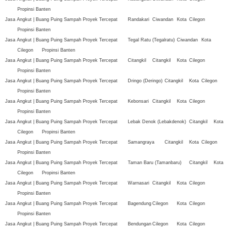
Propinsi Banten
Jasa Angkut | Buang Puing Sampah Proyek Tercepat
Randakari
Ciwandan
Kota
Cilegon
Propinsi Banten
Jasa Angkut | Buang Puing Sampah Proyek Tercepat
Tegal Ratu (Tegalratu)
Ciwandan
Kota
Cilegon
Propinsi Banten
Jasa Angkut | Buang Puing Sampah Proyek Tercepat
Citangkil
Citangkil
Kota
Cilegon
Propinsi Banten
Jasa Angkut | Buang Puing Sampah Proyek Tercepat
Dringo (Deringo)
Citangkil
Kota
Cilegon
Propinsi Banten
Jasa Angkut | Buang Puing Sampah Proyek Tercepat
Kebonsari
Citangkil
Kota
Cilegon
Propinsi Banten
Jasa Angkut | Buang Puing Sampah Proyek Tercepat
Lebak Denok (Lebakdenok)
Citangkil
Kota
Cilegon
Propinsi Banten
Jasa Angkut | Buang Puing Sampah Proyek Tercepat
Samangraya
Citangkil
Kota
Cilegon
Propinsi Banten
Jasa Angkut | Buang Puing Sampah Proyek Tercepat
Taman Baru (Tamanbaru)
Citangkil
Kota
Cilegon
Propinsi Banten
Jasa Angkut | Buang Puing Sampah Proyek Tercepat
Warnasari
Citangkil
Kota
Cilegon
Propinsi Banten
Jasa Angkut | Buang Puing Sampah Proyek Tercepat
Bagendung
Cilegon
Kota
Cilegon
Propinsi Banten
Jasa Angkut | Buang Puing Sampah Proyek Tercepat
Bendungan
Cilegon
Kota
Cilegon