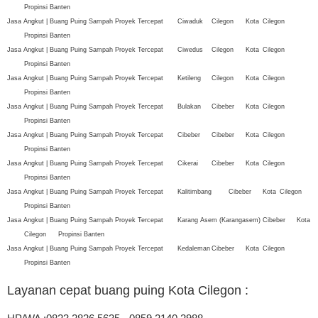
Propinsi Banten
Jasa Angkut | Buang Puing Sampah Proyek Tercepat
Ciwaduk
Cilegon
Kota
Cilegon
Propinsi Banten
Jasa Angkut | Buang Puing Sampah Proyek Tercepat
Ciwedus
Cilegon
Kota
Cilegon
Propinsi Banten
Jasa Angkut | Buang Puing Sampah Proyek Tercepat
Ketileng
Cilegon
Kota
Cilegon
Propinsi Banten
Jasa Angkut | Buang Puing Sampah Proyek Tercepat
Bulakan
Cibeber
Kota
Cilegon
Propinsi Banten
Jasa Angkut | Buang Puing Sampah Proyek Tercepat
Cibeber
Cibeber
Kota
Cilegon
Propinsi Banten
Jasa Angkut | Buang Puing Sampah Proyek Tercepat
Cikerai
Cibeber
Kota
Cilegon
Propinsi Banten
Jasa Angkut | Buang Puing Sampah Proyek Tercepat
Kalitimbang
Cibeber
Kota
Cilegon
Propinsi Banten
Jasa Angkut | Buang Puing Sampah Proyek Tercepat
Karang Asem (Karangasem)
Cibeber
Kota
Cilegon
Propinsi Banten
Jasa Angkut | Buang Puing Sampah Proyek Tercepat
Kedaleman
Cibeber
Kota
Cilegon
Propinsi Banten
Layanan cepat buang puing Kota Cilegon
: