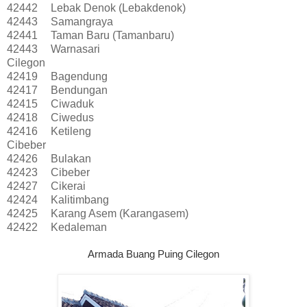
42442
Lebak Denok (Lebakdenok)
42443
Samangraya
42441
Taman Baru (Tamanbaru)
42443
Warnasari
Cilegon
42419
Bagendung
42417
Bendungan
42415
Ciwaduk
42418
Ciwedus
42416
Ketileng
Cibeber
42426
Bulakan
42423
Cibeber
42427
Cikerai
42424
Kalitimbang
42425
Karang Asem (Karangasem)
42422
Kedaleman
Armada Buang Puing Cilegon