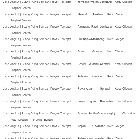
Jasa Angkut | Buang Puing Sampah Proyek Tercepat
Jombang Wetan
Jombang
Kota
Cilegon
Propinsi Banten
Jasa Angkut | Buang Puing Sampah Proyek Tercepat
Masigit
Jombang
Kota
Cilegon
Propinsi Banten
Jasa Angkut | Buang Puing Sampah Proyek Tercepat
Panggung Rawi
Jombang
Kota
Cilegon
Propinsi Banten
Jasa Angkut | Buang Puing Sampah Proyek Tercepat
Sukmajaya
Jombang
Kota
Cilegon
Propinsi Banten
Jasa Angkut | Buang Puing Sampah Proyek Tercepat
Gerem
Gerogol
Kota
Cilegon
Propinsi Banten
Jasa Angkut | Buang Puing Sampah Proyek Tercepat
Grogol (Gerogol)
Gerogol
Kota
Cilegon
Propinsi Banten
Jasa Angkut | Buang Puing Sampah Proyek Tercepat
Kotasari
Gerogol
Kota
Cilegon
Propinsi Banten
Jasa Angkut | Buang Puing Sampah Proyek Tercepat
Rawa Arum
Gerogol
Kota
Cilegon
Propinsi Banten
Jasa Angkut | Buang Puing Sampah Proyek Tercepat
Banjar Negara
Ciwandan
Kota
Cilegon
Propinsi Banten
Jasa Angkut | Buang Puing Sampah Proyek Tercepat
Gunung Sugih (Gunungsugih)
Ciwandan
Kota
Cilegon
Propinsi Banten
Jasa Angkut | Buang Puing Sampah Proyek Tercepat
Kepuh
Ciwandan
Kota
Cilegon
Propinsi Banten
Jasa Angkut | Buang Puing Sampah Proyek Tercepat
Kubangsari
Ciwandan
Kota
Cilegon