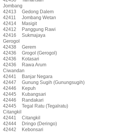
Jombang
42413
Gedong Dalem
42411
Jombang Wetan
42414
Masigit
42412
Panggung Rawi
42416
Sukmajaya
Gerogol
42438
Gerem
42436
Grogol (Gerogol)
42436
Kotasari
42436
Rawa Arum
Ciwandan
42441
Banjar Negara
42447
Gunung Sugih (Gunungsugih)
42446
Kepuh
42445
Kubangsari
42446
Randakari
42445
Tegal Ratu (Tegalratu)
Citangkil
42441
Citangkil
42444
Dringo (Deringo)
42442
Kebonsari