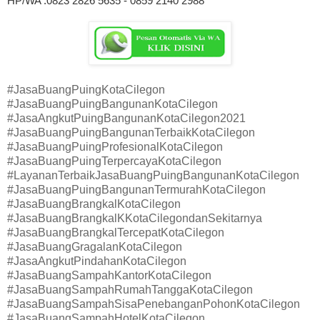
HP/WA :0823 2826 5635 - 0859 2140 2988
#JasaBuangPuingKotaCilegon
#JasaBuangPuingBangunanKotaCilegon
#JasaAngkutPuingBangunanKotaCilegon2021
#JasaBuangPuingBangunanTerbaikKotaCilegon
#JasaBuangPuingProfesionalKotaCilegon
#JasaBuangPuingTerpercayaKotaCilegon
#LayananTerbaikJasaBuangPuingBangunanKotaCilegon
#JasaBuangPuingBangunanTermurahKotaCilegon
#JasaBuangBrangkalKotaCilegon
#JasaBuangBrangkalKKotaCilegondanSekitarnya
#JasaBuangBrangkalTercepatKotaCilegon
#JasaBuangGragalanKotaCilegon
#JasaAngkutPindahanKotaCilegon
#JasaBuangSampahKantorKotaCilegon
#JasaBuangSampahRumahTanggaKotaCilegon
#JasaBuangSampahSisaPenebanganPohonKotaCilegon
#JasaBuangSampahHotelKotaCilegon