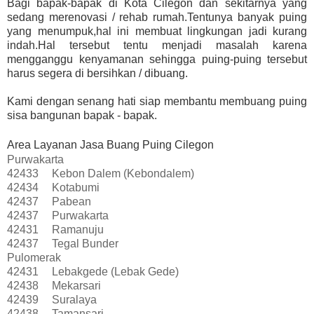
Bagi bapak-bapak di Kota Cilegon dan sekitarnya yang
sedang merenovasi / rehab rumah.Tentunya banyak puing
yang menumpuk,hal ini membuat lingkungan jadi kurang
indah.Hal tersebut tentu menjadi masalah karena
mengganggu kenyamanan sehingga puing-puing tersebut
harus segera di bersihkan / dibuang.
Kami dengan senang hati siap membantu membuang puing
sisa bangunan bapak - bapak.
Area Layanan Jasa Buang Puing Cilegon
Purwakarta
42433
Kebon Dalem (Kebondalem)
42434
Kotabumi
42437
Pabean
42437
Purwakarta
42431
Ramanuju
42437
Tegal Bunder
Pulomerak
42431
Lebakgede (Lebak Gede)
42438
Mekarsari
42439
Suralaya
42438
Tamansari