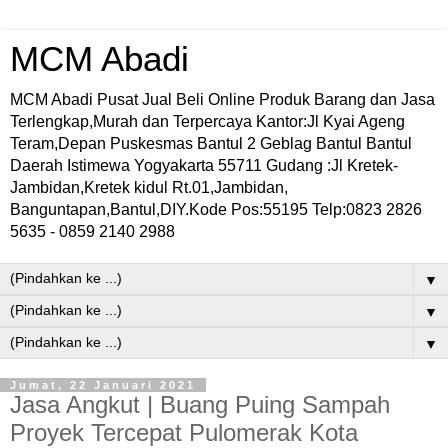
MCM Abadi
MCM Abadi Pusat Jual Beli Online Produk Barang dan Jasa
Terlengkap,Murah dan Terpercaya Kantor:Jl Kyai Ageng
Teram,Depan Puskesmas Bantul 2 Geblag Bantul Bantul
Daerah Istimewa Yogyakarta 55711 Gudang :Jl Kretek-
Jambidan,Kretek kidul Rt.01,Jambidan,
Banguntapan,Bantul,DIY.Kode Pos:55195 Telp:0823 2826
5635 - 0859 2140 2988
▼
▼
▼
Jumat, 22 Januari 2021
Jasa Angkut | Buang Puing Sampah
Proyek Tercepat Pulomerak Kota