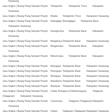
Karawang
Jasa Angkut | Buang Puing Sampah Proyek
Telukjambe
Telukjambe Timur
Kabupaten
Karawang
Jasa Angkut | Buang Puing Sampah Proyek
Wadas
Telukjambe Timur
Kabupaten
Karawang
Jasa Angkut | Buang Puing Sampah Proyek
Kalangligar (Karangligar)
Telukjambe Barat
Kabupaten
Karawang
Jasa Angkut | Buang Puing Sampah Proyek
Karangmulya
Telukjambe Barat
Kabupaten
Karawang
Jasa Angkut | Buang Puing Sampah Proyek
Margakaya
Telukjambe Barat
Kabupaten
Karawang
Jasa Angkut | Buang Puing Sampah Proyek
Margamulya
Telukjambe Barat
Kabupaten
Karawang
Jasa Angkut | Buang Puing Sampah Proyek
Mekarmulya
Telukjambe Barat
Kabupaten
Karawang
Jasa Angkut | Buang Puing Sampah Proyek
Mulyajaya
Telukjambe Barat
Kabupaten
Karawang
Jasa Angkut | Buang Puing Sampah Proyek
Parungsari
Telukjambe Barat
Kabupaten
Karawang
Jasa Angkut | Buang Puing Sampah Proyek
Wanajaya
Telukjambe Barat
Kabupaten
Karawang
Jasa Angkut | Buang Puing Sampah Proyek
Wanakerta
Telukjambe Barat
Kabupaten
Karawang
Jasa Angkut | Buang Puing Sampah Proyek
Wanasari
Telukjambe Barat
Kabupaten
Karawang
Jasa Angkut | Buang Puing Sampah Proyek
Cadas Kertajaya (Cadaskertajaya)
Telagasari
(Talagasari)
Kabupaten
Karawang
Jasa Angkut | Buang Puing Sampah Proyek
Cariumulya
Telagasari (Talagasari)
Kabupaten
Karawang
Jasa Angkut | Buang Puing Sampah Proyek
Cilewo
Telagasari (Talagasari)
Kabupaten
Karawang