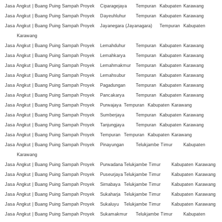
Jasa Angkut | Buang Puing Sampah Proyek
Ciparagejaya
Tempuran
Kabupaten
Karawang
Jasa Angkut | Buang Puing Sampah Proyek
Dayeuhluhur
Tempuran
Kabupaten
Karawang
Jasa Angkut | Buang Puing Sampah Proyek
Jayanegara (Jayanagara)
Tempuran
Kabupaten
Karawang
Jasa Angkut | Buang Puing Sampah Proyek
Lemahduhur
Tempuran
Kabupaten
Karawang
Jasa Angkut | Buang Puing Sampah Proyek
Lemahkarya
Tempuran
Kabupaten
Karawang
Jasa Angkut | Buang Puing Sampah Proyek
Lemahmakmur
Tempuran
Kabupaten
Karawang
Jasa Angkut | Buang Puing Sampah Proyek
Lemahsubur
Tempuran
Kabupaten
Karawang
Jasa Angkut | Buang Puing Sampah Proyek
Pagadungan
Tempuran
Kabupaten
Karawang
Jasa Angkut | Buang Puing Sampah Proyek
Pancakarya
Tempuran
Kabupaten
Karawang
Jasa Angkut | Buang Puing Sampah Proyek
Purwajaya
Tempuran
Kabupaten
Karawang
Jasa Angkut | Buang Puing Sampah Proyek
Sumberjaya
Tempuran
Kabupaten
Karawang
Jasa Angkut | Buang Puing Sampah Proyek
Tanjungjaya
Tempuran
Kabupaten
Karawang
Jasa Angkut | Buang Puing Sampah Proyek
Tempuran
Tempuran
Kabupaten
Karawang
Jasa Angkut | Buang Puing Sampah Proyek
Pinayungan
Telukjambe Timur
Kabupaten
Karawang
Jasa Angkut | Buang Puing Sampah Proyek
Purwadana
Telukjambe Timur
Kabupaten
Karawang
Jasa Angkut | Buang Puing Sampah Proyek
Puseurjaya
Telukjambe Timur
Kabupaten
Karawang
Jasa Angkut | Buang Puing Sampah Proyek
Sirnabaya
Telukjambe Timur
Kabupaten
Karawang
Jasa Angkut | Buang Puing Sampah Proyek
Sukaharja
Telukjambe Timur
Kabupaten
Karawang
Jasa Angkut | Buang Puing Sampah Proyek
Sukaluyu
Telukjambe Timur
Kabupaten
Karawang
Jasa Angkut | Buang Puing Sampah Proyek
Sukamakmur
Telukjambe Timur
Kabupaten