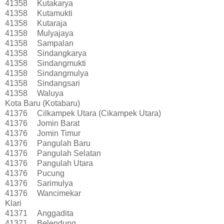
41358
Kutakarya
41358
Kutamukti
41358
Kutaraja
41358
Mulyajaya
41358
Sampalan
41358
Sindangkarya
41358
Sindangmukti
41358
Sindangmulya
41358
Sindangsari
41358
Waluya
Kota Baru (Kotabaru)
41376
Cilkampek Utara (Cikampek Utara)
41376
Jomin Barat
41376
Jomin Timur
41376
Pangulah Baru
41376
Pangulah Selatan
41376
Pangulah Utara
41376
Pucung
41376
Sarimulya
41376
Wancimekar
Klari
41371
Anggadita
41371
Belendung