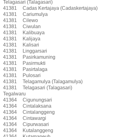
Telagasari (Talagasari)
41381
Cadas Kertajaya (Cadaskertajaya)
41381
Cariumulya
41381
Cilewo
41381
Ciwulan
41381
Kalibuaya
41381
Kalijaya
41381
Kalisari
41381
Linggarsari
41381
Pasirkamuning
41381
Pasirmukti
41381
Pasirtalaga
41381
Pulosari
41381
Telagamulya (Talagamulya)
41381
Telagasari (Talagasari)
Tegalwaru
41364
Cigunungsari
41364
Cintalaksana
41364
Cintalanggeng
41364
Cintawargi
41364
Cipurwasari
41364
Kutalanggeng
41364
Kutamaneuh