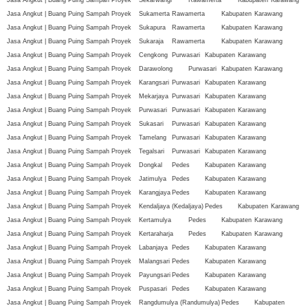
Jasa Angkut | Buang Puing Sampah Proyek
Sukamerta
Rawamerta
Kabupaten
Karawang
Jasa Angkut | Buang Puing Sampah Proyek
Sukapura
Rawamerta
Kabupaten
Karawang
Jasa Angkut | Buang Puing Sampah Proyek
Sukaraja
Rawamerta
Kabupaten
Karawang
Jasa Angkut | Buang Puing Sampah Proyek
Cengkong
Purwasari
Kabupaten
Karawang
Jasa Angkut | Buang Puing Sampah Proyek
Darawolong
Purwasari
Kabupaten
Karawang
Jasa Angkut | Buang Puing Sampah Proyek
Karangsari
Purwasari
Kabupaten
Karawang
Jasa Angkut | Buang Puing Sampah Proyek
Mekarjaya
Purwasari
Kabupaten
Karawang
Jasa Angkut | Buang Puing Sampah Proyek
Purwasari
Purwasari
Kabupaten
Karawang
Jasa Angkut | Buang Puing Sampah Proyek
Sukasari
Purwasari
Kabupaten
Karawang
Jasa Angkut | Buang Puing Sampah Proyek
Tamelang
Purwasari
Kabupaten
Karawang
Jasa Angkut | Buang Puing Sampah Proyek
Tegalsari
Purwasari
Kabupaten
Karawang
Jasa Angkut | Buang Puing Sampah Proyek
Dongkal
Pedes
Kabupaten
Karawang
Jasa Angkut | Buang Puing Sampah Proyek
Jatimulya
Pedes
Kabupaten
Karawang
Jasa Angkut | Buang Puing Sampah Proyek
Karangjaya
Pedes
Kabupaten
Karawang
Jasa Angkut | Buang Puing Sampah Proyek
Kendaljaya (Kedaljaya)
Pedes
Kabupaten
Karawang
Jasa Angkut | Buang Puing Sampah Proyek
Kertamulya
Pedes
Kabupaten
Karawang
Jasa Angkut | Buang Puing Sampah Proyek
Kertaraharja
Pedes
Kabupaten
Karawang
Jasa Angkut | Buang Puing Sampah Proyek
Labanjaya
Pedes
Kabupaten
Karawang
Jasa Angkut | Buang Puing Sampah Proyek
Malangsari
Pedes
Kabupaten
Karawang
Jasa Angkut | Buang Puing Sampah Proyek
Payungsari
Pedes
Kabupaten
Karawang
Jasa Angkut | Buang Puing Sampah Proyek
Puspasari
Pedes
Kabupaten
Karawang
Jasa Angkut | Buang Puing Sampah Proyek
Rangdumulya (Randumulya)
Pedes
Kabupaten