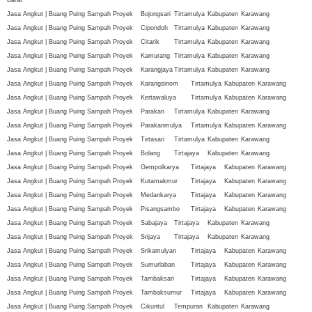
Jasa Angkut | Buang Puing Sampah Proyek
Bojongsari
Tirtamulya
Kabupaten
Karawang
Jasa Angkut | Buang Puing Sampah Proyek
Cipondoh
Tirtamulya
Kabupaten
Karawang
Jasa Angkut | Buang Puing Sampah Proyek
Citarik
Tirtamulya
Kabupaten
Karawang
Jasa Angkut | Buang Puing Sampah Proyek
Kamurang
Tirtamulya
Kabupaten
Karawang
Jasa Angkut | Buang Puing Sampah Proyek
Karangjaya
Tirtamulya
Kabupaten
Karawang
Jasa Angkut | Buang Puing Sampah Proyek
Karangsinom
Tirtamulya
Kabupaten
Karawang
Jasa Angkut | Buang Puing Sampah Proyek
Kertawaluya
Tirtamulya
Kabupaten
Karawang
Jasa Angkut | Buang Puing Sampah Proyek
Parakan
Tirtamulya
Kabupaten
Karawang
Jasa Angkut | Buang Puing Sampah Proyek
Parakanmulya
Tirtamulya
Kabupaten
Karawang
Jasa Angkut | Buang Puing Sampah Proyek
Tirtasari
Tirtamulya
Kabupaten
Karawang
Jasa Angkut | Buang Puing Sampah Proyek
Bolang
Tirtajaya
Kabupaten
Karawang
Jasa Angkut | Buang Puing Sampah Proyek
Gempolkarya
Tirtajaya
Kabupaten
Karawang
Jasa Angkut | Buang Puing Sampah Proyek
Kutamakmur
Tirtajaya
Kabupaten
Karawang
Jasa Angkut | Buang Puing Sampah Proyek
Medankarya
Tirtajaya
Kabupaten
Karawang
Jasa Angkut | Buang Puing Sampah Proyek
Pisangsambo
Tirtajaya
Kabupaten
Karawang
Jasa Angkut | Buang Puing Sampah Proyek
Sabajaya
Tirtajaya
Kabupaten
Karawang
Jasa Angkut | Buang Puing Sampah Proyek
Srijaya
Tirtajaya
Kabupaten
Karawang
Jasa Angkut | Buang Puing Sampah Proyek
Srikamulyan
Tirtajaya
Kabupaten
Karawang
Jasa Angkut | Buang Puing Sampah Proyek
Sumurlaban
Tirtajaya
Kabupaten
Karawang
Jasa Angkut | Buang Puing Sampah Proyek
Tambaksari
Tirtajaya
Kabupaten
Karawang
Jasa Angkut | Buang Puing Sampah Proyek
Tambaksumur
Tirtajaya
Kabupaten
Karawang
Jasa Angkut | Buang Puing Sampah Proyek
Cikuntul
Tempuran
Kabupaten
Karawang