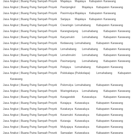
Jasa Angkut | Buang Puing Sampah Proyek
Majalaya
Majalaya
Kabupaten
Karawang
Jasa Angkut | Buang Puing Sampah Proyek
Pasirjengkol
Majalaya
Kabupaten
Karawang
Jasa Angkut | Buang Puing Sampah Proyek
Pasirmulya
Majalaya
Kabupaten
Karawang
Jasa Angkut | Buang Puing Sampah Proyek
Sarijaya
Majalaya
Kabupaten
Karawang
Jasa Angkut | Buang Puing Sampah Proyek
Ciwaringin
Lemahabang
Kabupaten
Karawang
Jasa Angkut | Buang Puing Sampah Proyek
Karangtanjung
Lemahabang
Kabupaten
Karawang
Jasa Angkut | Buang Puing Sampah Proyek
Karyamukti
Lemahabang
Kabupaten
Karawang
Jasa Angkut | Buang Puing Sampah Proyek
Kedawung
Lemahabang
Kabupaten
Karawang
Jasa Angkut | Buang Puing Sampah Proyek
Lemahabang
Lemahabang
Kabupaten
Karawang
Jasa Angkut | Buang Puing Sampah Proyek
Lemahmukti
Lemahabang
Kabupaten
Karawang
Jasa Angkut | Buang Puing Sampah Proyek
Pasirtanjung
Lemahabang
Kabupaten
Karawang
Jasa Angkut | Buang Puing Sampah Proyek
Pulojaya
Lemahabang
Kabupaten
Karawang
Jasa Angkut | Buang Puing Sampah Proyek
Pulokalapa (Pulokelapa)
Lemahabang
Kabupaten
Karawang
Jasa Angkut | Buang Puing Sampah Proyek
Pulomulya
Lemahabang
Kabupaten
Karawang
Jasa Angkut | Buang Puing Sampah Proyek
Waringinkarya
Lemahabang
Kabupaten
Karawang
Jasa Angkut | Buang Puing Sampah Proyek
Kutagandok
Kutawaluya
Kabupaten
Karawang
Jasa Angkut | Buang Puing Sampah Proyek
Kutajaya
Kutawaluya
Kabupaten
Karawang
Jasa Angkut | Buang Puing Sampah Proyek
Kutakarya
Kutawaluya
Kabupaten
Karawang
Jasa Angkut | Buang Puing Sampah Proyek
Kutamukti
Kutawaluya
Kabupaten
Karawang
Jasa Angkut | Buang Puing Sampah Proyek
Kutaraja
Kutawaluya
Kabupaten
Karawang
Jasa Angkut | Buang Puing Sampah Proyek
Mulyajaya
Kutawaluya
Kabupaten
Karawang
Jasa Angkut | Buang Puing Sampah Proyek
Sampalan
Kutawaluya
Kabupaten
Karawang