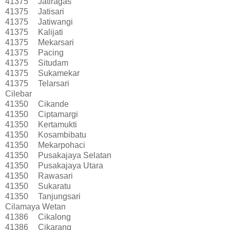
41375
Jatiragas
41375
Jatisari
41375
Jatiwangi
41375
Kalijati
41375
Mekarsari
41375
Pacing
41375
Situdam
41375
Sukamekar
41375
Telarsari
Cilebar
41350
Cikande
41350
Ciptamargi
41350
Kertamukti
41350
Kosambibatu
41350
Mekarpohaci
41350
Pusakajaya Selatan
41350
Pusakajaya Utara
41350
Rawasari
41350
Sukaratu
41350
Tanjungsari
Cilamaya Wetan
41386
Cikalong
41386
Cikarang