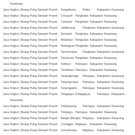
Karawang
Jasa Angkut | Buang Puing Sampah Proyek
Sungaibuntu
Pedes
Kabupaten
Karawang
Jasa Angkut | Buang Puing Sampah Proyek
Cintaasih
Pangkalan
Kabupaten
Karawang
Jasa Angkut | Buang Puing Sampah Proyek
Ciptasari
Pangkalan
Kabupaten
Karawang
Jasa Angkut | Buang Puing Sampah Proyek
Jatilaksana
Pangkalan
Kabupaten
Karawang
Jasa Angkut | Buang Puing Sampah Proyek
Kertasari
Pangkalan
Kabupaten
Karawang
Jasa Angkut | Buang Puing Sampah Proyek
Medalsari
Pangkalan
Kabupaten
Karawang
Jasa Angkut | Buang Puing Sampah Proyek
Mulangsari
Pangkalan
Kabupaten
Karawang
Jasa Angkut | Buang Puing Sampah Proyek
Tamanmekar
Pangkalan
Kabupaten
Karawang
Jasa Angkut | Buang Puing Sampah Proyek
Tamansari
Pangkalan
Kabupaten
Karawang
Jasa Angkut | Buang Puing Sampah Proyek
Solokan
Pakisjaya
Kabupaten
Karawang
Jasa Angkut | Buang Puing Sampah Proyek
Tanahbaru
Pakisjaya
Kabupaten
Karawang
Jasa Angkut | Buang Puing Sampah Proyek
Tanjungbungin
Pakisjaya
Kabupaten
Karawang
Jasa Angkut | Buang Puing Sampah Proyek
Tanjungmekar
Pakisjaya
Kabupaten
Karawang
Jasa Angkut | Buang Puing Sampah Proyek
Tanjungpakis
Pakisjaya
Kabupaten
Karawang
Jasa Angkut | Buang Puing Sampah Proyek
Telagajaya (Talagajaya)
Pakisjaya
Kabupaten
Karawang
Jasa Angkut | Buang Puing Sampah Proyek
Telukbuyung
Pakisjaya
Kabupaten
Karawang
Jasa Angkut | Buang Puing Sampah Proyek
Telukjaya
Pakisjaya
Kabupaten
Karawang
Jasa Angkut | Buang Puing Sampah Proyek
Bangle (Bengle)
Majalaya
Kabupaten
Karawang
Jasa Angkut | Buang Puing Sampah Proyek
Ciranggon
Majalaya
Kabupaten
Karawang
Jasa Angkut | Buang Puing Sampah Proyek
Lemahmulya
Majalaya
Kabupaten
Karawang