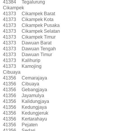
41384
Tegalurung
Cikampek
41373
Cikampek Barat
41373
Cikampek Kota
41373
Cikampek Pusaka
41373
Cikampek Selatan
41373
Cikampek Timur
41373
Dawuan Barat
41373
Dawuan Tengah
41373
Dawuan Timur
41373
Kalihurip
41373
Kamojing
Cibuaya
41356
Cemarajaya
41356
Cibuaya
41356
Gebangjaya
41356
Jayamulya
41356
Kalidungjaya
41356
Kedungjaya
41356
Kedungjeruk
41356
Kertarahayu
41356
Pejaten
41356
Sedari