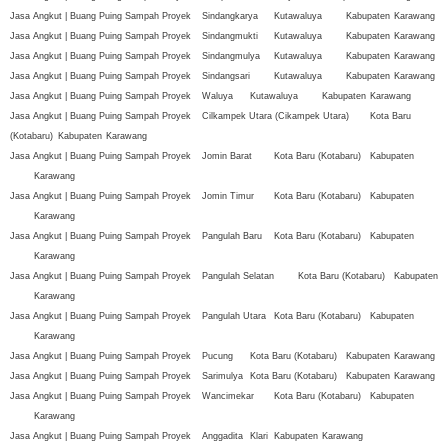
Jasa Angkut | Buang Puing Sampah Proyek
Sindangkarya
Kutawaluya
Kabupaten
Karawang
Jasa Angkut | Buang Puing Sampah Proyek
Sindangmukti
Kutawaluya
Kabupaten
Karawang
Jasa Angkut | Buang Puing Sampah Proyek
Sindangmulya
Kutawaluya
Kabupaten
Karawang
Jasa Angkut | Buang Puing Sampah Proyek
Sindangsari
Kutawaluya
Kabupaten
Karawang
Jasa Angkut | Buang Puing Sampah Proyek
Waluya
Kutawaluya
Kabupaten
Karawang
Jasa Angkut | Buang Puing Sampah Proyek
Cilkampek Utara (Cikampek Utara)
Kota Baru
(Kotabaru)
Kabupaten
Karawang
Jasa Angkut | Buang Puing Sampah Proyek
Jomin Barat
Kota Baru (Kotabaru)
Kabupaten
Karawang
Jasa Angkut | Buang Puing Sampah Proyek
Jomin Timur
Kota Baru (Kotabaru)
Kabupaten
Karawang
Jasa Angkut | Buang Puing Sampah Proyek
Pangulah Baru
Kota Baru (Kotabaru)
Kabupaten
Karawang
Jasa Angkut | Buang Puing Sampah Proyek
Pangulah Selatan
Kota Baru (Kotabaru)
Kabupaten
Karawang
Jasa Angkut | Buang Puing Sampah Proyek
Pangulah Utara
Kota Baru (Kotabaru)
Kabupaten
Karawang
Jasa Angkut | Buang Puing Sampah Proyek
Pucung
Kota Baru (Kotabaru)
Kabupaten
Karawang
Jasa Angkut | Buang Puing Sampah Proyek
Sarimulya
Kota Baru (Kotabaru)
Kabupaten
Karawang
Jasa Angkut | Buang Puing Sampah Proyek
Wancimekar
Kota Baru (Kotabaru)
Kabupaten
Karawang
Jasa Angkut | Buang Puing Sampah Proyek
Anggadita
Klari
Kabupaten
Karawang