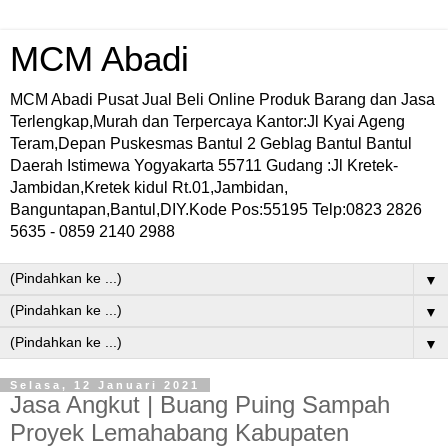
MCM Abadi
MCM Abadi Pusat Jual Beli Online Produk Barang dan Jasa
Terlengkap,Murah dan Terpercaya Kantor:Jl Kyai Ageng
Teram,Depan Puskesmas Bantul 2 Geblag Bantul Bantul
Daerah Istimewa Yogyakarta 55711 Gudang :Jl Kretek-
Jambidan,Kretek kidul Rt.01,Jambidan,
Banguntapan,Bantul,DIY.Kode Pos:55195 Telp:0823 2826
5635 - 0859 2140 2988
▼
▼
▼
Selasa, 12 Januari 2021
Jasa Angkut | Buang Puing Sampah
Proyek Lemahabang Kabupaten