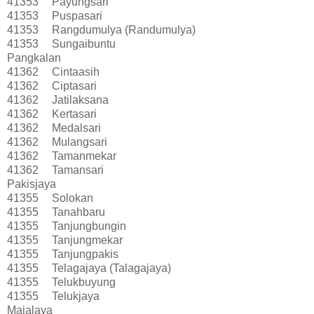
41353
Payungsari
41353
Puspasari
41353
Rangdumulya (Randumulya)
41353
Sungaibuntu
Pangkalan
41362
Cintaasih
41362
Ciptasari
41362
Jatilaksana
41362
Kertasari
41362
Medalsari
41362
Mulangsari
41362
Tamanmekar
41362
Tamansari
Pakisjaya
41355
Solokan
41355
Tanahbaru
41355
Tanjungbungin
41355
Tanjungmekar
41355
Tanjungpakis
41355
Telagajaya (Talagajaya)
41355
Telukbuyung
41355
Telukjaya
Majalaya