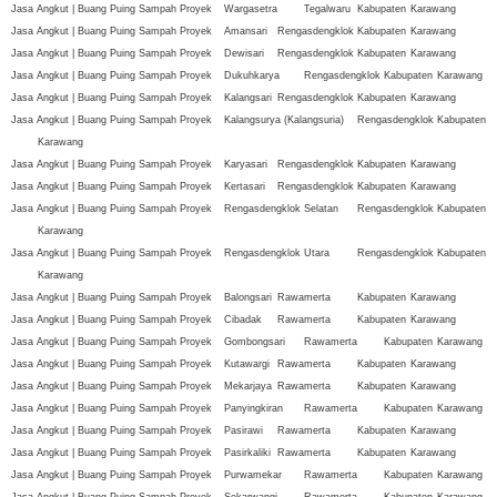
Jasa Angkut | Buang Puing Sampah Proyek
Wargasetra
Tegalwaru
Kabupaten
Karawang
Jasa Angkut | Buang Puing Sampah Proyek
Amansari
Rengasdengklok
Kabupaten
Karawang
Jasa Angkut | Buang Puing Sampah Proyek
Dewisari
Rengasdengklok
Kabupaten
Karawang
Jasa Angkut | Buang Puing Sampah Proyek
Dukuhkarya
Rengasdengklok
Kabupaten
Karawang
Jasa Angkut | Buang Puing Sampah Proyek
Kalangsari
Rengasdengklok
Kabupaten
Karawang
Jasa Angkut | Buang Puing Sampah Proyek
Kalangsurya (Kalangsuria)
Rengasdengklok
Kabupaten
Karawang
Jasa Angkut | Buang Puing Sampah Proyek
Karyasari
Rengasdengklok
Kabupaten
Karawang
Jasa Angkut | Buang Puing Sampah Proyek
Kertasari
Rengasdengklok
Kabupaten
Karawang
Jasa Angkut | Buang Puing Sampah Proyek
Rengasdengklok Selatan
Rengasdengklok
Kabupaten
Karawang
Jasa Angkut | Buang Puing Sampah Proyek
Rengasdengklok Utara
Rengasdengklok
Kabupaten
Karawang
Jasa Angkut | Buang Puing Sampah Proyek
Balongsari
Rawamerta
Kabupaten
Karawang
Jasa Angkut | Buang Puing Sampah Proyek
Cibadak
Rawamerta
Kabupaten
Karawang
Jasa Angkut | Buang Puing Sampah Proyek
Gombongsari
Rawamerta
Kabupaten
Karawang
Jasa Angkut | Buang Puing Sampah Proyek
Kutawargi
Rawamerta
Kabupaten
Karawang
Jasa Angkut | Buang Puing Sampah Proyek
Mekarjaya
Rawamerta
Kabupaten
Karawang
Jasa Angkut | Buang Puing Sampah Proyek
Panyingkiran
Rawamerta
Kabupaten
Karawang
Jasa Angkut | Buang Puing Sampah Proyek
Pasirawi
Rawamerta
Kabupaten
Karawang
Jasa Angkut | Buang Puing Sampah Proyek
Pasirkaliki
Rawamerta
Kabupaten
Karawang
Jasa Angkut | Buang Puing Sampah Proyek
Purwamekar
Rawamerta
Kabupaten
Karawang
Jasa Angkut | Buang Puing Sampah Proyek
Sekarwangi
Rawamerta
Kabupaten
Karawang