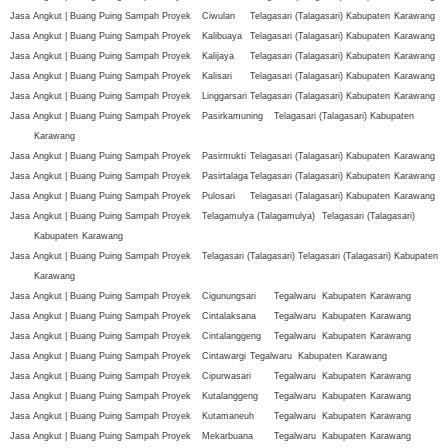
Jasa Angkut | Buang Puing Sampah Proyek
Ciwulan
Telagasari (Talagasari)
Kabupaten
Karawang
Jasa Angkut | Buang Puing Sampah Proyek
Kalibuaya
Telagasari (Talagasari)
Kabupaten
Karawang
Jasa Angkut | Buang Puing Sampah Proyek
Kalijaya
Telagasari (Talagasari)
Kabupaten
Karawang
Jasa Angkut | Buang Puing Sampah Proyek
Kalisari
Telagasari (Talagasari)
Kabupaten
Karawang
Jasa Angkut | Buang Puing Sampah Proyek
Linggarsari
Telagasari (Talagasari)
Kabupaten
Karawang
Jasa Angkut | Buang Puing Sampah Proyek
Pasirkamuning
Telagasari (Talagasari)
Kabupaten
Karawang
Jasa Angkut | Buang Puing Sampah Proyek
Pasirmukti
Telagasari (Talagasari)
Kabupaten
Karawang
Jasa Angkut | Buang Puing Sampah Proyek
Pasirtalaga
Telagasari (Talagasari)
Kabupaten
Karawang
Jasa Angkut | Buang Puing Sampah Proyek
Pulosari
Telagasari (Talagasari)
Kabupaten
Karawang
Jasa Angkut | Buang Puing Sampah Proyek
Telagamulya (Talagamulya)
Telagasari (Talagasari)
Kabupaten
Karawang
Jasa Angkut | Buang Puing Sampah Proyek
Telagasari (Talagasari)
Telagasari (Talagasari)
Kabupaten
Karawang
Jasa Angkut | Buang Puing Sampah Proyek
Cigunungsari
Tegalwaru
Kabupaten
Karawang
Jasa Angkut | Buang Puing Sampah Proyek
Cintalaksana
Tegalwaru
Kabupaten
Karawang
Jasa Angkut | Buang Puing Sampah Proyek
Cintalanggeng
Tegalwaru
Kabupaten
Karawang
Jasa Angkut | Buang Puing Sampah Proyek
Cintawargi
Tegalwaru
Kabupaten
Karawang
Jasa Angkut | Buang Puing Sampah Proyek
Cipurwasari
Tegalwaru
Kabupaten
Karawang
Jasa Angkut | Buang Puing Sampah Proyek
Kutalanggeng
Tegalwaru
Kabupaten
Karawang
Jasa Angkut | Buang Puing Sampah Proyek
Kutamaneuh
Tegalwaru
Kabupaten
Karawang
Jasa Angkut | Buang Puing Sampah Proyek
Mekarbuana
Tegalwaru
Kabupaten
Karawang