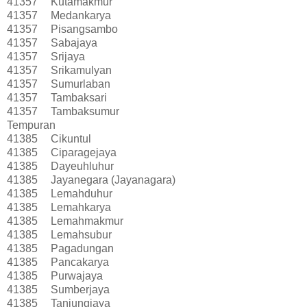
41357
Kutamakmur
41357
Medankarya
41357
Pisangsambo
41357
Sabajaya
41357
Srijaya
41357
Srikamulyan
41357
Sumurlaban
41357
Tambaksari
41357
Tambaksumur
Tempuran
41385
Cikuntul
41385
Ciparagejaya
41385
Dayeuhluhur
41385
Jayanegara (Jayanagara)
41385
Lemahduhur
41385
Lemahkarya
41385
Lemahmakmur
41385
Lemahsubur
41385
Pagadungan
41385
Pancakarya
41385
Purwajaya
41385
Sumberjaya
41385
Tanjungjaya