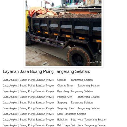
Layanan Jasa Buang Puing Tangerang Selatan:
Jasa Angkut | Buang Puing Sampah Proyek
Ciputat
Tangerang Selatan
Jasa Angkut | Buang Puing Sampah Proyek
Ciputat Timur
Tangerang Selatan
Jasa Angkut | Buang Puing Sampah Proyek
Pamulang
Tangerang Selatan
Jasa Angkut | Buang Puing Sampah Proyek
Pondok Aren
Tangerang Selatan
Jasa Angkut | Buang Puing Sampah Proyek
Serpong
Tangerang Selatan
Jasa Angkut | Buang Puing Sampah Proyek
Serpong Utara
Tangerang Selatan
Jasa Angkut | Buang Puing Sampah Proyek
Setu
Tangerang Selatan
Jasa Angkut | Buang Puing Sampah Proyek
Babakan
Setu
Kota
Tangerang Selatan
Jasa Angkut | Buang Puing Sampah Proyek
Bakti Jaya
Setu
Kota
Tangerang Selatan