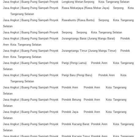
Jasa Angkut | Buang Puing Sampah Proyek
Lengkong Wetan
Serpong
Kota
Tangerang Selatan
Jasa Angkut | Buang Puing Sampah Proyek
Rawa Mekarjaya (Rawa Mekar Jaya)
Serpong
Kota
Tangerang Selatan
Jasa Angkut | Buang Puing Sampah Proyek
Rawabuntu (Rawa Buntu)
Serpong
Kota
Tangerang
Selatan
Jasa Angkut | Buang Puing Sampah Proyek
Serpong
Serpong
Kota
Tangerang Selatan
Jasa Angkut | Buang Puing Sampah Proyek
Jurangmangu Barat (Jurang Mangu Barat)
Pondok
Aren
Kota
Tangerang Selatan
Jasa Angkut | Buang Puing Sampah Proyek
Jurangmangu Timur (Jurang Mangu Timur)
Pondok
Aren
Kota
Tangerang Selatan
Jasa Angkut | Buang Puing Sampah Proyek
Parigi (Perigi Lama)
Pondok Aren
Kota
Tangerang
Selatan
Jasa Angkut | Buang Puing Sampah Proyek
Parigi Baru (Perigi Baru)
Pondok Aren
Kota
Tangerang Selatan
Jasa Angkut | Buang Puing Sampah Proyek
Pondok Aren
Pondok Aren
Kota
Tangerang
Selatan
Jasa Angkut | Buang Puing Sampah Proyek
Pondok Betung
Pondok Aren
Kota
Tangerang
Selatan
Jasa Angkut | Buang Puing Sampah Proyek
Pondok Jaya
Pondok Aren
Kota
Tangerang
Selatan
Jasa Angkut | Buang Puing Sampah Proyek
Pondok Kacang Barat
Pondok Aren
Kota
Tangerang
Selatan
Jasa Angkut | Buang Puing Sampah Proyek
Pondok Kacang Timur
Pondok Aren
Kota
Tangerang