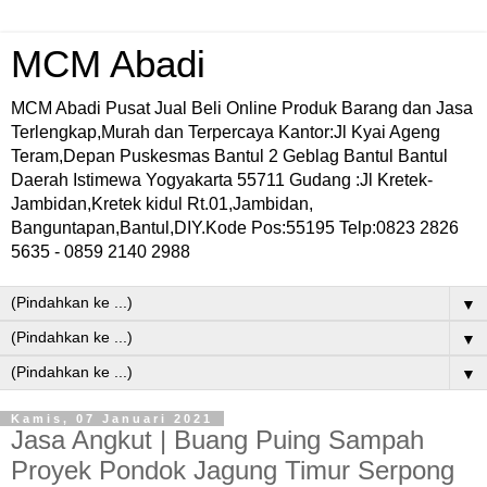
MCM Abadi
MCM Abadi Pusat Jual Beli Online Produk Barang dan Jasa
Terlengkap,Murah dan Terpercaya Kantor:Jl Kyai Ageng
Teram,Depan Puskesmas Bantul 2 Geblag Bantul Bantul
Daerah Istimewa Yogyakarta 55711 Gudang :Jl Kretek-
Jambidan,Kretek kidul Rt.01,Jambidan,
Banguntapan,Bantul,DIY.Kode Pos:55195 Telp:0823 2826
5635 - 0859 2140 2988
▼
▼
▼
Kamis, 07 Januari 2021
Jasa Angkut | Buang Puing Sampah
Proyek Pondok Jagung Timur Serpong