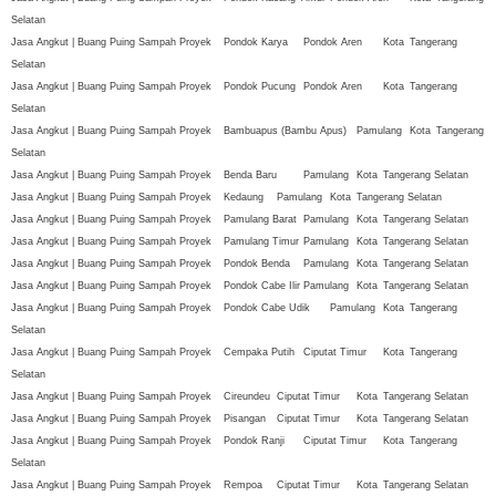
Selatan
Jasa Angkut | Buang Puing Sampah Proyek
Pondok Karya
Pondok Aren
Kota
Tangerang
Selatan
Jasa Angkut | Buang Puing Sampah Proyek
Pondok Pucung
Pondok Aren
Kota
Tangerang
Selatan
Jasa Angkut | Buang Puing Sampah Proyek
Bambuapus (Bambu Apus)
Pamulang
Kota
Tangerang
Selatan
Jasa Angkut | Buang Puing Sampah Proyek
Benda Baru
Pamulang
Kota
Tangerang Selatan
Jasa Angkut | Buang Puing Sampah Proyek
Kedaung
Pamulang
Kota
Tangerang Selatan
Jasa Angkut | Buang Puing Sampah Proyek
Pamulang Barat
Pamulang
Kota
Tangerang Selatan
Jasa Angkut | Buang Puing Sampah Proyek
Pamulang Timur
Pamulang
Kota
Tangerang Selatan
Jasa Angkut | Buang Puing Sampah Proyek
Pondok Benda
Pamulang
Kota
Tangerang Selatan
Jasa Angkut | Buang Puing Sampah Proyek
Pondok Cabe Ilir
Pamulang
Kota
Tangerang Selatan
Jasa Angkut | Buang Puing Sampah Proyek
Pondok Cabe Udik
Pamulang
Kota
Tangerang
Selatan
Jasa Angkut | Buang Puing Sampah Proyek
Cempaka Putih
Ciputat Timur
Kota
Tangerang
Selatan
Jasa Angkut | Buang Puing Sampah Proyek
Cireundeu
Ciputat Timur
Kota
Tangerang Selatan
Jasa Angkut | Buang Puing Sampah Proyek
Pisangan
Ciputat Timur
Kota
Tangerang Selatan
Jasa Angkut | Buang Puing Sampah Proyek
Pondok Ranji
Ciputat Timur
Kota
Tangerang
Selatan
Jasa Angkut | Buang Puing Sampah Proyek
Rempoa
Ciputat Timur
Kota
Tangerang Selatan