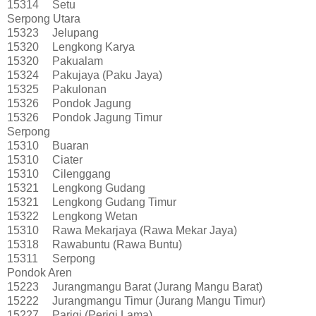
15314
Setu
Serpong Utara
15323
Jelupang
15320
Lengkong Karya
15320
Pakualam
15324
Pakujaya (Paku Jaya)
15325
Pakulonan
15326
Pondok Jagung
15326
Pondok Jagung Timur
Serpong
15310
Buaran
15310
Ciater
15310
Cilenggang
15321
Lengkong Gudang
15321
Lengkong Gudang Timur
15322
Lengkong Wetan
15310
Rawa Mekarjaya (Rawa Mekar Jaya)
15318
Rawabuntu (Rawa Buntu)
15311
Serpong
Pondok Aren
15223
Jurangmangu Barat (Jurang Mangu Barat)
15222
Jurangmangu Timur (Jurang Mangu Timur)
15227
Parigi (Perigi Lama)