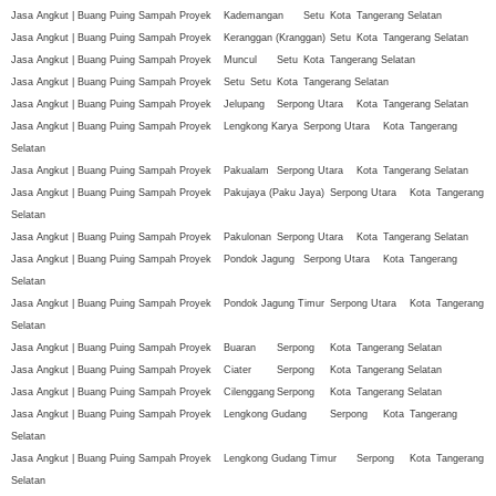
Jasa Angkut | Buang Puing Sampah Proyek
Kademangan
Setu
Kota
Tangerang Selatan
Jasa Angkut | Buang Puing Sampah Proyek
Keranggan (Kranggan)
Setu
Kota
Tangerang Selatan
Jasa Angkut | Buang Puing Sampah Proyek
Muncul
Setu
Kota
Tangerang Selatan
Jasa Angkut | Buang Puing Sampah Proyek
Setu
Setu
Kota
Tangerang Selatan
Jasa Angkut | Buang Puing Sampah Proyek
Jelupang
Serpong Utara
Kota
Tangerang Selatan
Jasa Angkut | Buang Puing Sampah Proyek
Lengkong Karya
Serpong Utara
Kota
Tangerang
Selatan
Jasa Angkut | Buang Puing Sampah Proyek
Pakualam
Serpong Utara
Kota
Tangerang Selatan
Jasa Angkut | Buang Puing Sampah Proyek
Pakujaya (Paku Jaya)
Serpong Utara
Kota
Tangerang
Selatan
Jasa Angkut | Buang Puing Sampah Proyek
Pakulonan
Serpong Utara
Kota
Tangerang Selatan
Jasa Angkut | Buang Puing Sampah Proyek
Pondok Jagung
Serpong Utara
Kota
Tangerang
Selatan
Jasa Angkut | Buang Puing Sampah Proyek
Pondok Jagung Timur
Serpong Utara
Kota
Tangerang
Selatan
Jasa Angkut | Buang Puing Sampah Proyek
Buaran
Serpong
Kota
Tangerang Selatan
Jasa Angkut | Buang Puing Sampah Proyek
Ciater
Serpong
Kota
Tangerang Selatan
Jasa Angkut | Buang Puing Sampah Proyek
Cilenggang
Serpong
Kota
Tangerang Selatan
Jasa Angkut | Buang Puing Sampah Proyek
Lengkong Gudang
Serpong
Kota
Tangerang
Selatan
Jasa Angkut | Buang Puing Sampah Proyek
Lengkong Gudang Timur
Serpong
Kota
Tangerang
Selatan