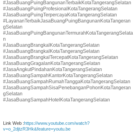
#JasaBuangPuingBangunanTerbaikKotaTangerangSelatan
#JasaBuangPuingProfesionalKotaTangerangSelatan
#JasaBuangPuingTerpercayaKotaTangerangSelatan
#LayananTerbaikJasaBuangPuingBangunanKotaTangeran
gSelatan
#JasaBuangPuingBangunanTermurahKotaTangerangSelata
n
#JasaBuangBrangkalKotaTangerangSelatan
#JasaBuangBrangkalKotaTangerangSelatan
#JasaBuangBrangkalTercepatKotaTangerangSelatan
#JasaBuangGragalanKotaTangerangSelatan
#JasaAngkutPindahanKotaTangerangSelatan
#JasaBuangSampahKantorKotaTangerangSelatan
#JasaBuangSampahRumahTanggaKotaTangerangSelatan
#JasaBuangSampahSisaPenebanganPohonKotaTangeran
gSelatan
#JasaBuangSampahHotelKotaTangerangSelatan
Link Web :
https://www.youtube.com/watch?
v=o_2djtzR3Hk&feature=youtu.be