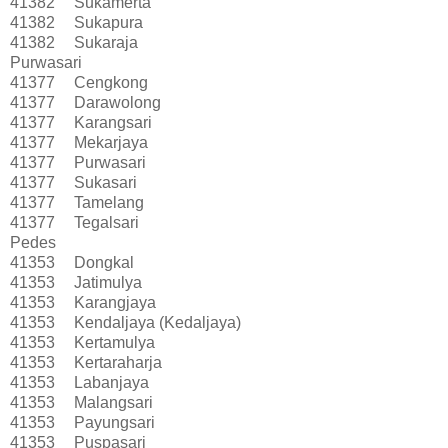
41382
Sukamerta
41382
Sukapura
41382
Sukaraja
Purwasari
41377
Cengkong
41377
Darawolong
41377
Karangsari
41377
Mekarjaya
41377
Purwasari
41377
Sukasari
41377
Tamelang
41377
Tegalsari
Pedes
41353
Dongkal
41353
Jatimulya
41353
Karangjaya
41353
Kendaljaya (Kedaljaya)
41353
Kertamulya
41353
Kertaraharja
41353
Labanjaya
41353
Malangsari
41353
Payungsari
41353
Puspasari