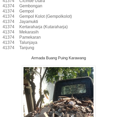
41374
Cicinde Utara
41374
Gembongan
41374
Gempol
41374
Gempol Kolot (Gempolkolot)
41374
Jayamukti
41374
Kertaraharja (Kutaraharja)
41374
Mekarasih
41374
Pamekaran
41374
Talunjaya
41374
Tanjung
Armada Buang Puing Karawang