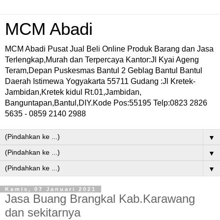
MCM Abadi
MCM Abadi Pusat Jual Beli Online Produk Barang dan Jasa
Terlengkap,Murah dan Terpercaya Kantor:Jl Kyai Ageng
Teram,Depan Puskesmas Bantul 2 Geblag Bantul Bantul
Daerah Istimewa Yogyakarta 55711 Gudang :Jl Kretek-
Jambidan,Kretek kidul Rt.01,Jambidan,
Banguntapan,Bantul,DIY.Kode Pos:55195 Telp:0823 2826
5635 - 0859 2140 2988
▼
▼
▼
Kamis, 07 Januari 2021
Jasa Buang Brangkal Kab.Karawang
dan sekitarnya