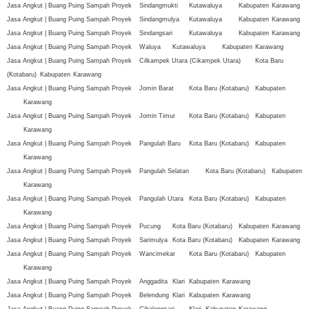
Jasa Angkut | Buang Puing Sampah Proyek
Sindangmukti
Kutawaluya
Kabupaten
Karawang
Jasa Angkut | Buang Puing Sampah Proyek
Sindangmulya
Kutawaluya
Kabupaten
Karawang
Jasa Angkut | Buang Puing Sampah Proyek
Sindangsari
Kutawaluya
Kabupaten
Karawang
Jasa Angkut | Buang Puing Sampah Proyek
Waluya
Kutawaluya
Kabupaten
Karawang
Jasa Angkut | Buang Puing Sampah Proyek
Cilkampek Utara (Cikampek Utara)
Kota Baru
(Kotabaru)
Kabupaten
Karawang
Jasa Angkut | Buang Puing Sampah Proyek
Jomin Barat
Kota Baru (Kotabaru)
Kabupaten
Karawang
Jasa Angkut | Buang Puing Sampah Proyek
Jomin Timur
Kota Baru (Kotabaru)
Kabupaten
Karawang
Jasa Angkut | Buang Puing Sampah Proyek
Pangulah Baru
Kota Baru (Kotabaru)
Kabupaten
Karawang
Jasa Angkut | Buang Puing Sampah Proyek
Pangulah Selatan
Kota Baru (Kotabaru)
Kabupaten
Karawang
Jasa Angkut | Buang Puing Sampah Proyek
Pangulah Utara
Kota Baru (Kotabaru)
Kabupaten
Karawang
Jasa Angkut | Buang Puing Sampah Proyek
Pucung
Kota Baru (Kotabaru)
Kabupaten
Karawang
Jasa Angkut | Buang Puing Sampah Proyek
Sarimulya
Kota Baru (Kotabaru)
Kabupaten
Karawang
Jasa Angkut | Buang Puing Sampah Proyek
Wancimekar
Kota Baru (Kotabaru)
Kabupaten
Karawang
Jasa Angkut | Buang Puing Sampah Proyek
Anggadita
Klari
Kabupaten
Karawang
Jasa Angkut | Buang Puing Sampah Proyek
Belendung
Klari
Kabupaten
Karawang
Jasa Angkut | Buang Puing Sampah Proyek
Cibalongsari
Klari
Kabupaten
Karawang