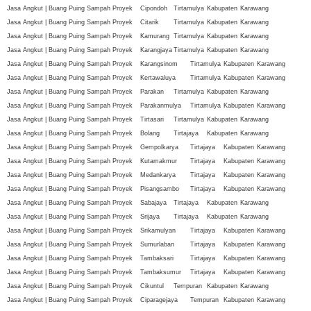
Jasa Angkut | Buang Puing Sampah Proyek
Cipondoh
Tirtamulya
Kabupaten
Karawang
Jasa Angkut | Buang Puing Sampah Proyek
Citarik
Tirtamulya
Kabupaten
Karawang
Jasa Angkut | Buang Puing Sampah Proyek
Kamurang
Tirtamulya
Kabupaten
Karawang
Jasa Angkut | Buang Puing Sampah Proyek
Karangjaya
Tirtamulya
Kabupaten
Karawang
Jasa Angkut | Buang Puing Sampah Proyek
Karangsinom
Tirtamulya
Kabupaten
Karawang
Jasa Angkut | Buang Puing Sampah Proyek
Kertawaluya
Tirtamulya
Kabupaten
Karawang
Jasa Angkut | Buang Puing Sampah Proyek
Parakan
Tirtamulya
Kabupaten
Karawang
Jasa Angkut | Buang Puing Sampah Proyek
Parakanmulya
Tirtamulya
Kabupaten
Karawang
Jasa Angkut | Buang Puing Sampah Proyek
Tirtasari
Tirtamulya
Kabupaten
Karawang
Jasa Angkut | Buang Puing Sampah Proyek
Bolang
Tirtajaya
Kabupaten
Karawang
Jasa Angkut | Buang Puing Sampah Proyek
Gempolkarya
Tirtajaya
Kabupaten
Karawang
Jasa Angkut | Buang Puing Sampah Proyek
Kutamakmur
Tirtajaya
Kabupaten
Karawang
Jasa Angkut | Buang Puing Sampah Proyek
Medankarya
Tirtajaya
Kabupaten
Karawang
Jasa Angkut | Buang Puing Sampah Proyek
Pisangsambo
Tirtajaya
Kabupaten
Karawang
Jasa Angkut | Buang Puing Sampah Proyek
Sabajaya
Tirtajaya
Kabupaten
Karawang
Jasa Angkut | Buang Puing Sampah Proyek
Srijaya
Tirtajaya
Kabupaten
Karawang
Jasa Angkut | Buang Puing Sampah Proyek
Srikamulyan
Tirtajaya
Kabupaten
Karawang
Jasa Angkut | Buang Puing Sampah Proyek
Sumurlaban
Tirtajaya
Kabupaten
Karawang
Jasa Angkut | Buang Puing Sampah Proyek
Tambaksari
Tirtajaya
Kabupaten
Karawang
Jasa Angkut | Buang Puing Sampah Proyek
Tambaksumur
Tirtajaya
Kabupaten
Karawang
Jasa Angkut | Buang Puing Sampah Proyek
Cikuntul
Tempuran
Kabupaten
Karawang
Jasa Angkut | Buang Puing Sampah Proyek
Ciparagejaya
Tempuran
Kabupaten
Karawang