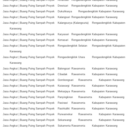
Jasa Angkut | Buang Puing Sampah Proyek
Dewisari
Rengasdengklok
Kabupaten
Karawang
Jasa Angkut | Buang Puing Sampah Proyek
Dukuhkarya
Rengasdengklok
Kabupaten
Karawang
Jasa Angkut | Buang Puing Sampah Proyek
Kalangsari
Rengasdengklok
Kabupaten
Karawang
Jasa Angkut | Buang Puing Sampah Proyek
Kalangsurya (Kalangsuria)
Rengasdengklok
Kabupaten
Karawang
Jasa Angkut | Buang Puing Sampah Proyek
Karyasari
Rengasdengklok
Kabupaten
Karawang
Jasa Angkut | Buang Puing Sampah Proyek
Kertasari
Rengasdengklok
Kabupaten
Karawang
Jasa Angkut | Buang Puing Sampah Proyek
Rengasdengklok Selatan
Rengasdengklok
Kabupaten
Karawang
Jasa Angkut | Buang Puing Sampah Proyek
Rengasdengklok Utara
Rengasdengklok
Kabupaten
Karawang
Jasa Angkut | Buang Puing Sampah Proyek
Balongsari
Rawamerta
Kabupaten
Karawang
Jasa Angkut | Buang Puing Sampah Proyek
Cibadak
Rawamerta
Kabupaten
Karawang
Jasa Angkut | Buang Puing Sampah Proyek
Gombongsari
Rawamerta
Kabupaten
Karawang
Jasa Angkut | Buang Puing Sampah Proyek
Kutawargi
Rawamerta
Kabupaten
Karawang
Jasa Angkut | Buang Puing Sampah Proyek
Mekarjaya
Rawamerta
Kabupaten
Karawang
Jasa Angkut | Buang Puing Sampah Proyek
Panyingkiran
Rawamerta
Kabupaten
Karawang
Jasa Angkut | Buang Puing Sampah Proyek
Pasirawi
Rawamerta
Kabupaten
Karawang
Jasa Angkut | Buang Puing Sampah Proyek
Pasirkaliki
Rawamerta
Kabupaten
Karawang
Jasa Angkut | Buang Puing Sampah Proyek
Purwamekar
Rawamerta
Kabupaten
Karawang
Jasa Angkut | Buang Puing Sampah Proyek
Sekarwangi
Rawamerta
Kabupaten
Karawang
Jasa Angkut | Buang Puing Sampah Proyek
Sukamerta
Rawamerta
Kabupaten
Karawang