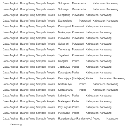
Jasa Angkut | Buang Puing Sampah Proyek
Sukapura
Rawamerta
Kabupaten
Karawang
Jasa Angkut | Buang Puing Sampah Proyek
Sukaraja
Rawamerta
Kabupaten
Karawang
Jasa Angkut | Buang Puing Sampah Proyek
Cengkong
Purwasari
Kabupaten
Karawang
Jasa Angkut | Buang Puing Sampah Proyek
Darawolong
Purwasari
Kabupaten
Karawang
Jasa Angkut | Buang Puing Sampah Proyek
Karangsari
Purwasari
Kabupaten
Karawang
Jasa Angkut | Buang Puing Sampah Proyek
Mekarjaya
Purwasari
Kabupaten
Karawang
Jasa Angkut | Buang Puing Sampah Proyek
Purwasari
Purwasari
Kabupaten
Karawang
Jasa Angkut | Buang Puing Sampah Proyek
Sukasari
Purwasari
Kabupaten
Karawang
Jasa Angkut | Buang Puing Sampah Proyek
Tamelang
Purwasari
Kabupaten
Karawang
Jasa Angkut | Buang Puing Sampah Proyek
Tegalsari
Purwasari
Kabupaten
Karawang
Jasa Angkut | Buang Puing Sampah Proyek
Dongkal
Pedes
Kabupaten
Karawang
Jasa Angkut | Buang Puing Sampah Proyek
Jatimulya
Pedes
Kabupaten
Karawang
Jasa Angkut | Buang Puing Sampah Proyek
Karangjaya
Pedes
Kabupaten
Karawang
Jasa Angkut | Buang Puing Sampah Proyek
Kendaljaya (Kedaljaya)
Pedes
Kabupaten
Karawang
Jasa Angkut | Buang Puing Sampah Proyek
Kertamulya
Pedes
Kabupaten
Karawang
Jasa Angkut | Buang Puing Sampah Proyek
Kertaraharja
Pedes
Kabupaten
Karawang
Jasa Angkut | Buang Puing Sampah Proyek
Labanjaya
Pedes
Kabupaten
Karawang
Jasa Angkut | Buang Puing Sampah Proyek
Malangsari
Pedes
Kabupaten
Karawang
Jasa Angkut | Buang Puing Sampah Proyek
Payungsari
Pedes
Kabupaten
Karawang
Jasa Angkut | Buang Puing Sampah Proyek
Puspasari
Pedes
Kabupaten
Karawang
Jasa Angkut | Buang Puing Sampah Proyek
Rangdumulya (Randumulya)
Pedes
Kabupaten
Karawang