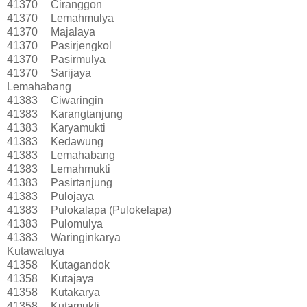
41370
Ciranggon
41370
Lemahmulya
41370
Majalaya
41370
Pasirjengkol
41370
Pasirmulya
41370
Sarijaya
Lemahabang
41383
Ciwaringin
41383
Karangtanjung
41383
Karyamukti
41383
Kedawung
41383
Lemahabang
41383
Lemahmukti
41383
Pasirtanjung
41383
Pulojaya
41383
Pulokalapa (Pulokelapa)
41383
Pulomulya
41383
Waringinkarya
Kutawaluya
41358
Kutagandok
41358
Kutajaya
41358
Kutakarya
41358
Kutamukti