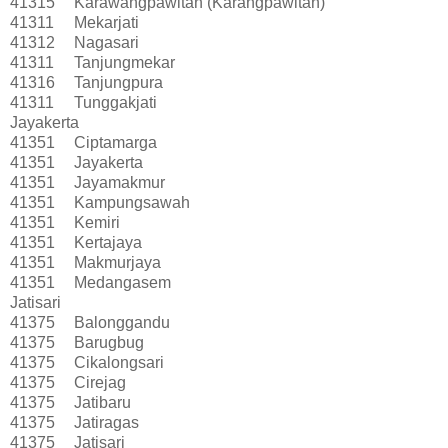
41315
Karawangpawitan (Karangpawitan)
41311
Mekarjati
41312
Nagasari
41311
Tanjungmekar
41316
Tanjungpura
41311
Tunggakjati
Jayakerta
41351
Ciptamarga
41351
Jayakerta
41351
Jayamakmur
41351
Kampungsawah
41351
Kemiri
41351
Kertajaya
41351
Makmurjaya
41351
Medangasem
Jatisari
41375
Balonggandu
41375
Barugbug
41375
Cikalongsari
41375
Cirejag
41375
Jatibaru
41375
Jatiragas
41375
Jatisari