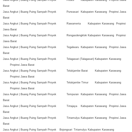
Barat
Jasa Angkut | Buang Puing Sampah Proyek
Purwasari
Kabupaten
Karawang
Propinsi Jawa
Barat
Jasa Angkut | Buang Puing Sampah Proyek
Rawamerta
Kabupaten
Karawang
Propinsi
Jawa Barat
Jasa Angkut | Buang Puing Sampah Proyek
Rengasdengklok
Kabupaten
Karawang
Propinsi
Jawa Barat
Jasa Angkut | Buang Puing Sampah Proyek
Tegalwaru
Kabupaten
Karawang
Propinsi Jawa
Barat
Jasa Angkut | Buang Puing Sampah Proyek
Telagasari (Talagasari)
Kabupaten
Karawang
Propinsi Jawa Barat
Jasa Angkut | Buang Puing Sampah Proyek
Telukjambe Barat
Kabupaten
Karawang
Propinsi Jawa Barat
Jasa Angkut | Buang Puing Sampah Proyek
Telukjambe Timur
Kabupaten
Karawang
Propinsi Jawa Barat
Jasa Angkut | Buang Puing Sampah Proyek
Tempuran
Kabupaten
Karawang
Propinsi Jawa
Barat
Jasa Angkut | Buang Puing Sampah Proyek
Tirtajaya
Kabupaten
Karawang
Propinsi Jawa
Barat
Jasa Angkut | Buang Puing Sampah Proyek
Tirtamulya
Kabupaten
Karawang
Propinsi Jawa
Barat
Jasa Angkut | Buang Puing Sampah Proyek
Bojongsari
Tirtamulya
Kabupaten
Karawang