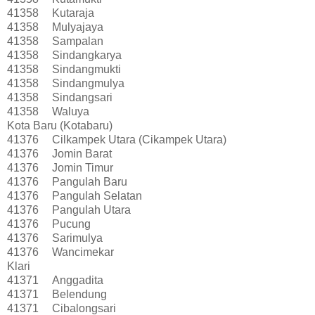
41358
Kutaraja
41358
Mulyajaya
41358
Sampalan
41358
Sindangkarya
41358
Sindangmukti
41358
Sindangmulya
41358
Sindangsari
41358
Waluya
Kota Baru (Kotabaru)
41376
Cilkampek Utara (Cikampek Utara)
41376
Jomin Barat
41376
Jomin Timur
41376
Pangulah Baru
41376
Pangulah Selatan
41376
Pangulah Utara
41376
Pucung
41376
Sarimulya
41376
Wancimekar
Klari
41371
Anggadita
41371
Belendung
41371
Cibalongsari