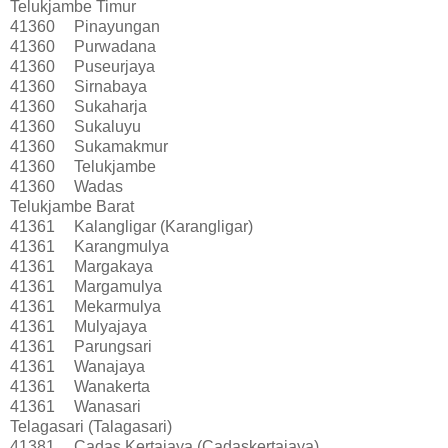
Telukjambe Timur
41360
Pinayungan
41360
Purwadana
41360
Puseurjaya
41360
Sirnabaya
41360
Sukaharja
41360
Sukaluyu
41360
Sukamakmur
41360
Telukjambe
41360
Wadas
Telukjambe Barat
41361
Kalangligar (Karangligar)
41361
Karangmulya
41361
Margakaya
41361
Margamulya
41361
Mekarmulya
41361
Mulyajaya
41361
Parungsari
41361
Wanajaya
41361
Wanakerta
41361
Wanasari
Telagasari (Talagasari)
41381
Cadas Kertajaya (Cadaskertajaya)