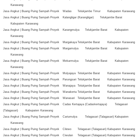
Karawang
Jasa Angkut | Buang Puing Sampah Proyek
Wadas
Telukjambe Timur
Kabupaten
Karawang
Jasa Angkut | Buang Puing Sampah Proyek
Kalangligar (Karangligar)
Telukjambe Barat
Kabupaten
Karawang
Jasa Angkut | Buang Puing Sampah Proyek
Karangmulya
Telukjambe Barat
Kabupaten
Karawang
Jasa Angkut | Buang Puing Sampah Proyek
Margakaya
Telukjambe Barat
Kabupaten
Karawang
Jasa Angkut | Buang Puing Sampah Proyek
Margamulya
Telukjambe Barat
Kabupaten
Karawang
Jasa Angkut | Buang Puing Sampah Proyek
Mekarmulya
Telukjambe Barat
Kabupaten
Karawang
Jasa Angkut | Buang Puing Sampah Proyek
Mulyajaya
Telukjambe Barat
Kabupaten
Karawang
Jasa Angkut | Buang Puing Sampah Proyek
Parungsari
Telukjambe Barat
Kabupaten
Karawang
Jasa Angkut | Buang Puing Sampah Proyek
Wanajaya
Telukjambe Barat
Kabupaten
Karawang
Jasa Angkut | Buang Puing Sampah Proyek
Wanakerta
Telukjambe Barat
Kabupaten
Karawang
Jasa Angkut | Buang Puing Sampah Proyek
Wanasari
Telukjambe Barat
Kabupaten
Karawang
Jasa Angkut | Buang Puing Sampah Proyek
Cadas Kertajaya (Cadaskertajaya)
Telagasari
(Talagasari)
Kabupaten
Karawang
Jasa Angkut | Buang Puing Sampah Proyek
Cariumulya
Telagasari (Talagasari)
Kabupaten
Karawang
Jasa Angkut | Buang Puing Sampah Proyek
Cilewo
Telagasari (Talagasari)
Kabupaten
Karawang
Jasa Angkut | Buang Puing Sampah Proyek
Ciwulan
Telagasari (Talagasari)
Kabupaten
Karawang