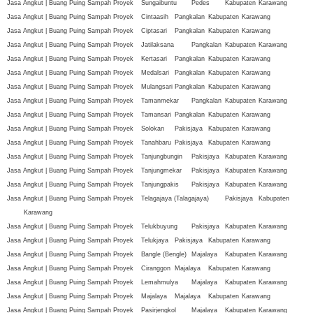
Jasa Angkut | Buang Puing Sampah Proyek
Sungaibuntu
Pedes
Kabupaten
Karawang
Jasa Angkut | Buang Puing Sampah Proyek
Cintaasih
Pangkalan
Kabupaten
Karawang
Jasa Angkut | Buang Puing Sampah Proyek
Ciptasari
Pangkalan
Kabupaten
Karawang
Jasa Angkut | Buang Puing Sampah Proyek
Jatilaksana
Pangkalan
Kabupaten
Karawang
Jasa Angkut | Buang Puing Sampah Proyek
Kertasari
Pangkalan
Kabupaten
Karawang
Jasa Angkut | Buang Puing Sampah Proyek
Medalsari
Pangkalan
Kabupaten
Karawang
Jasa Angkut | Buang Puing Sampah Proyek
Mulangsari
Pangkalan
Kabupaten
Karawang
Jasa Angkut | Buang Puing Sampah Proyek
Tamanmekar
Pangkalan
Kabupaten
Karawang
Jasa Angkut | Buang Puing Sampah Proyek
Tamansari
Pangkalan
Kabupaten
Karawang
Jasa Angkut | Buang Puing Sampah Proyek
Solokan
Pakisjaya
Kabupaten
Karawang
Jasa Angkut | Buang Puing Sampah Proyek
Tanahbaru
Pakisjaya
Kabupaten
Karawang
Jasa Angkut | Buang Puing Sampah Proyek
Tanjungbungin
Pakisjaya
Kabupaten
Karawang
Jasa Angkut | Buang Puing Sampah Proyek
Tanjungmekar
Pakisjaya
Kabupaten
Karawang
Jasa Angkut | Buang Puing Sampah Proyek
Tanjungpakis
Pakisjaya
Kabupaten
Karawang
Jasa Angkut | Buang Puing Sampah Proyek
Telagajaya (Talagajaya)
Pakisjaya
Kabupaten
Karawang
Jasa Angkut | Buang Puing Sampah Proyek
Telukbuyung
Pakisjaya
Kabupaten
Karawang
Jasa Angkut | Buang Puing Sampah Proyek
Telukjaya
Pakisjaya
Kabupaten
Karawang
Jasa Angkut | Buang Puing Sampah Proyek
Bangle (Bengle)
Majalaya
Kabupaten
Karawang
Jasa Angkut | Buang Puing Sampah Proyek
Ciranggon
Majalaya
Kabupaten
Karawang
Jasa Angkut | Buang Puing Sampah Proyek
Lemahmulya
Majalaya
Kabupaten
Karawang
Jasa Angkut | Buang Puing Sampah Proyek
Majalaya
Majalaya
Kabupaten
Karawang
Jasa Angkut | Buang Puing Sampah Proyek
Pasirjengkol
Majalaya
Kabupaten
Karawang