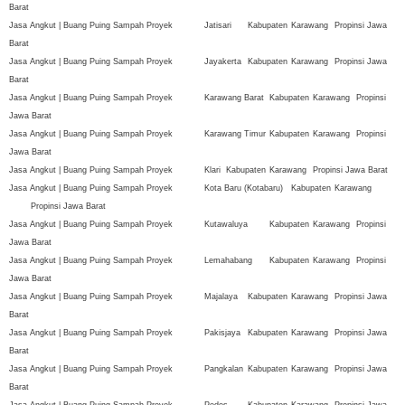
Barat
Jasa Angkut | Buang Puing Sampah Proyek
Jatisari
Kabupaten
Karawang
Propinsi Jawa
Barat
Jasa Angkut | Buang Puing Sampah Proyek
Jayakerta
Kabupaten
Karawang
Propinsi Jawa
Barat
Jasa Angkut | Buang Puing Sampah Proyek
Karawang Barat
Kabupaten
Karawang
Propinsi
Jawa Barat
Jasa Angkut | Buang Puing Sampah Proyek
Karawang Timur
Kabupaten
Karawang
Propinsi
Jawa Barat
Jasa Angkut | Buang Puing Sampah Proyek
Klari
Kabupaten
Karawang
Propinsi Jawa Barat
Jasa Angkut | Buang Puing Sampah Proyek
Kota Baru (Kotabaru)
Kabupaten
Karawang
Propinsi Jawa Barat
Jasa Angkut | Buang Puing Sampah Proyek
Kutawaluya
Kabupaten
Karawang
Propinsi
Jawa Barat
Jasa Angkut | Buang Puing Sampah Proyek
Lemahabang
Kabupaten
Karawang
Propinsi
Jawa Barat
Jasa Angkut | Buang Puing Sampah Proyek
Majalaya
Kabupaten
Karawang
Propinsi Jawa
Barat
Jasa Angkut | Buang Puing Sampah Proyek
Pakisjaya
Kabupaten
Karawang
Propinsi Jawa
Barat
Jasa Angkut | Buang Puing Sampah Proyek
Pangkalan
Kabupaten
Karawang
Propinsi Jawa
Barat
Jasa Angkut | Buang Puing Sampah Proyek
Pedes
Kabupaten
Karawang
Propinsi Jawa