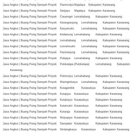
Jasa Angkut | Buang Puing Sampah Proyek
Pasirmulya
Majalaya
Kabupaten
Karawang
Jasa Angkut | Buang Puing Sampah Proyek
Sarijaya
Majalaya
Kabupaten
Karawang
Jasa Angkut | Buang Puing Sampah Proyek
Ciwaringin
Lemahabang
Kabupaten
Karawang
Jasa Angkut | Buang Puing Sampah Proyek
Karangtanjung
Lemahabang
Kabupaten
Karawang
Jasa Angkut | Buang Puing Sampah Proyek
Karyamukti
Lemahabang
Kabupaten
Karawang
Jasa Angkut | Buang Puing Sampah Proyek
Kedawung
Lemahabang
Kabupaten
Karawang
Jasa Angkut | Buang Puing Sampah Proyek
Lemahabang
Lemahabang
Kabupaten
Karawang
Jasa Angkut | Buang Puing Sampah Proyek
Lemahmukti
Lemahabang
Kabupaten
Karawang
Jasa Angkut | Buang Puing Sampah Proyek
Pasirtanjung
Lemahabang
Kabupaten
Karawang
Jasa Angkut | Buang Puing Sampah Proyek
Pulojaya
Lemahabang
Kabupaten
Karawang
Jasa Angkut | Buang Puing Sampah Proyek
Pulokalapa (Pulokelapa)
Lemahabang
Kabupaten
Karawang
Jasa Angkut | Buang Puing Sampah Proyek
Pulomulya
Lemahabang
Kabupaten
Karawang
Jasa Angkut | Buang Puing Sampah Proyek
Waringinkarya
Lemahabang
Kabupaten
Karawang
Jasa Angkut | Buang Puing Sampah Proyek
Kutagandok
Kutawaluya
Kabupaten
Karawang
Jasa Angkut | Buang Puing Sampah Proyek
Kutajaya
Kutawaluya
Kabupaten
Karawang
Jasa Angkut | Buang Puing Sampah Proyek
Kutakarya
Kutawaluya
Kabupaten
Karawang
Jasa Angkut | Buang Puing Sampah Proyek
Kutamukti
Kutawaluya
Kabupaten
Karawang
Jasa Angkut | Buang Puing Sampah Proyek
Kutaraja
Kutawaluya
Kabupaten
Karawang
Jasa Angkut | Buang Puing Sampah Proyek
Mulyajaya
Kutawaluya
Kabupaten
Karawang
Jasa Angkut | Buang Puing Sampah Proyek
Sampalan
Kutawaluya
Kabupaten
Karawang
Jasa Angkut | Buang Puing Sampah Proyek
Sindangkarya
Kutawaluya
Kabupaten
Karawang