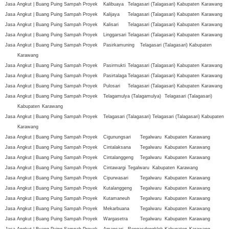
Jasa Angkut | Buang Puing Sampah Proyek
Kalibuaya
Telagasari (Talagasari)
Kabupaten
Karawang
Jasa Angkut | Buang Puing Sampah Proyek
Kalijaya
Telagasari (Talagasari)
Kabupaten
Karawang
Jasa Angkut | Buang Puing Sampah Proyek
Kalisari
Telagasari (Talagasari)
Kabupaten
Karawang
Jasa Angkut | Buang Puing Sampah Proyek
Linggarsari
Telagasari (Talagasari)
Kabupaten
Karawang
Jasa Angkut | Buang Puing Sampah Proyek
Pasirkamuning
Telagasari (Talagasari)
Kabupaten
Karawang
Jasa Angkut | Buang Puing Sampah Proyek
Pasirmukti
Telagasari (Talagasari)
Kabupaten
Karawang
Jasa Angkut | Buang Puing Sampah Proyek
Pasirtalaga
Telagasari (Talagasari)
Kabupaten
Karawang
Jasa Angkut | Buang Puing Sampah Proyek
Pulosari
Telagasari (Talagasari)
Kabupaten
Karawang
Jasa Angkut | Buang Puing Sampah Proyek
Telagamulya (Talagamulya)
Telagasari (Talagasari)
Kabupaten
Karawang
Jasa Angkut | Buang Puing Sampah Proyek
Telagasari (Talagasari)
Telagasari (Talagasari)
Kabupaten
Karawang
Jasa Angkut | Buang Puing Sampah Proyek
Cigunungsari
Tegalwaru
Kabupaten
Karawang
Jasa Angkut | Buang Puing Sampah Proyek
Cintalaksana
Tegalwaru
Kabupaten
Karawang
Jasa Angkut | Buang Puing Sampah Proyek
Cintalanggeng
Tegalwaru
Kabupaten
Karawang
Jasa Angkut | Buang Puing Sampah Proyek
Cintawargi
Tegalwaru
Kabupaten
Karawang
Jasa Angkut | Buang Puing Sampah Proyek
Cipurwasari
Tegalwaru
Kabupaten
Karawang
Jasa Angkut | Buang Puing Sampah Proyek
Kutalanggeng
Tegalwaru
Kabupaten
Karawang
Jasa Angkut | Buang Puing Sampah Proyek
Kutamaneuh
Tegalwaru
Kabupaten
Karawang
Jasa Angkut | Buang Puing Sampah Proyek
Mekarbuana
Tegalwaru
Kabupaten
Karawang
Jasa Angkut | Buang Puing Sampah Proyek
Wargasetra
Tegalwaru
Kabupaten
Karawang
Jasa Angkut | Buang Puing Sampah Proyek
Amansari
Rengasdengklok
Kabupaten
Karawang