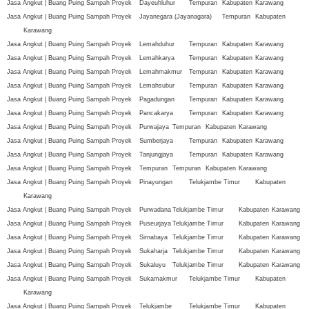
Jasa Angkut | Buang Puing Sampah Proyek
Dayeuhluhur
Tempuran
Kabupaten
Karawang
Jasa Angkut | Buang Puing Sampah Proyek
Jayanegara (Jayanagara)
Tempuran
Kabupaten
Karawang
Jasa Angkut | Buang Puing Sampah Proyek
Lemahduhur
Tempuran
Kabupaten
Karawang
Jasa Angkut | Buang Puing Sampah Proyek
Lemahkarya
Tempuran
Kabupaten
Karawang
Jasa Angkut | Buang Puing Sampah Proyek
Lemahmakmur
Tempuran
Kabupaten
Karawang
Jasa Angkut | Buang Puing Sampah Proyek
Lemahsubur
Tempuran
Kabupaten
Karawang
Jasa Angkut | Buang Puing Sampah Proyek
Pagadungan
Tempuran
Kabupaten
Karawang
Jasa Angkut | Buang Puing Sampah Proyek
Pancakarya
Tempuran
Kabupaten
Karawang
Jasa Angkut | Buang Puing Sampah Proyek
Purwajaya
Tempuran
Kabupaten
Karawang
Jasa Angkut | Buang Puing Sampah Proyek
Sumberjaya
Tempuran
Kabupaten
Karawang
Jasa Angkut | Buang Puing Sampah Proyek
Tanjungjaya
Tempuran
Kabupaten
Karawang
Jasa Angkut | Buang Puing Sampah Proyek
Tempuran
Tempuran
Kabupaten
Karawang
Jasa Angkut | Buang Puing Sampah Proyek
Pinayungan
Telukjambe Timur
Kabupaten
Karawang
Jasa Angkut | Buang Puing Sampah Proyek
Purwadana
Telukjambe Timur
Kabupaten
Karawang
Jasa Angkut | Buang Puing Sampah Proyek
Puseurjaya
Telukjambe Timur
Kabupaten
Karawang
Jasa Angkut | Buang Puing Sampah Proyek
Sirnabaya
Telukjambe Timur
Kabupaten
Karawang
Jasa Angkut | Buang Puing Sampah Proyek
Sukaharja
Telukjambe Timur
Kabupaten
Karawang
Jasa Angkut | Buang Puing Sampah Proyek
Sukaluyu
Telukjambe Timur
Kabupaten
Karawang
Jasa Angkut | Buang Puing Sampah Proyek
Sukamakmur
Telukjambe Timur
Kabupaten
Karawang
Jasa Angkut | Buang Puing Sampah Proyek
Telukjambe
Telukjambe Timur
Kabupaten