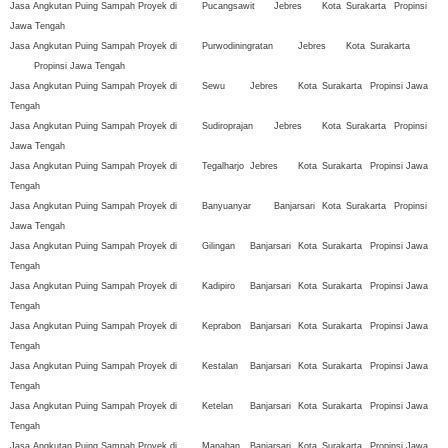
Jasa Angkutan Puing Sampah Proyek di
Pucangsawit
Jebres
Kota
Surakarta
Propinsi
Jawa Tengah
Jasa Angkutan Puing Sampah Proyek di
Purwodiningratan
Jebres
Kota
Surakarta
Propinsi Jawa Tengah
Jasa Angkutan Puing Sampah Proyek di
Sewu
Jebres
Kota
Surakarta
Propinsi Jawa
Tengah
Jasa Angkutan Puing Sampah Proyek di
Sudiroprajan
Jebres
Kota
Surakarta
Propinsi
Jawa Tengah
Jasa Angkutan Puing Sampah Proyek di
Tegalharjo
Jebres
Kota
Surakarta
Propinsi Jawa
Tengah
Jasa Angkutan Puing Sampah Proyek di
Banyuanyar
Banjarsari
Kota
Surakarta
Propinsi
Jawa Tengah
Jasa Angkutan Puing Sampah Proyek di
Gilingan
Banjarsari
Kota
Surakarta
Propinsi Jawa
Tengah
Jasa Angkutan Puing Sampah Proyek di
Kadipiro
Banjarsari
Kota
Surakarta
Propinsi Jawa
Tengah
Jasa Angkutan Puing Sampah Proyek di
Keprabon
Banjarsari
Kota
Surakarta
Propinsi Jawa
Tengah
Jasa Angkutan Puing Sampah Proyek di
Kestalan
Banjarsari
Kota
Surakarta
Propinsi Jawa
Tengah
Jasa Angkutan Puing Sampah Proyek di
Ketelan
Banjarsari
Kota
Surakarta
Propinsi Jawa
Tengah
Jasa Angkutan Puing Sampah Proyek di
Manahan
Banjarsari
Kota
Surakarta
Propinsi Jawa