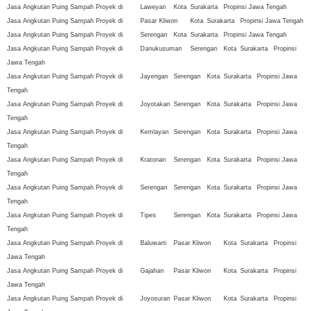
Jasa Angkutan Puing Sampah Proyek di
Laweyan
Kota
Surakarta
Propinsi Jawa Tengah
Jasa Angkutan Puing Sampah Proyek di
Pasar Kliwon
Kota
Surakarta
Propinsi Jawa Tengah
Jasa Angkutan Puing Sampah Proyek di
Serengan
Kota
Surakarta
Propinsi Jawa Tengah
Jasa Angkutan Puing Sampah Proyek di
Danukusuman
Serengan
Kota
Surakarta
Propinsi
Jawa Tengah
Jasa Angkutan Puing Sampah Proyek di
Jayengan
Serengan
Kota
Surakarta
Propinsi Jawa
Tengah
Jasa Angkutan Puing Sampah Proyek di
Joyotakan
Serengan
Kota
Surakarta
Propinsi Jawa
Tengah
Jasa Angkutan Puing Sampah Proyek di
Kemlayan
Serengan
Kota
Surakarta
Propinsi Jawa
Tengah
Jasa Angkutan Puing Sampah Proyek di
Kratonan
Serengan
Kota
Surakarta
Propinsi Jawa
Tengah
Jasa Angkutan Puing Sampah Proyek di
Serengan
Serengan
Kota
Surakarta
Propinsi Jawa
Tengah
Jasa Angkutan Puing Sampah Proyek di
Tipes
Serengan
Kota
Surakarta
Propinsi Jawa
Tengah
Jasa Angkutan Puing Sampah Proyek di
Baluwarti
Pasar Kliwon
Kota
Surakarta
Propinsi
Jawa Tengah
Jasa Angkutan Puing Sampah Proyek di
Gajahan
Pasar Kliwon
Kota
Surakarta
Propinsi
Jawa Tengah
Jasa Angkutan Puing Sampah Proyek di
Joyosuran
Pasar Kliwon
Kota
Surakarta
Propinsi