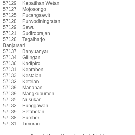
57129
Kepatihan Wetan
57127
Mojosongo
57125
Pucangsawit
57128
Purwodiningratan
57129
Sewu
57121
Sudiroprajan
57128
Tegalharjo
Banjarsari
57137
Banyuanyar
57134
Gilingan
57136
Kadipiro
57131
Keprabon
57133
Kestalan
57132
Ketelan
57139
Manahan
57139
Mangkubumen
57135
Nusukan
57132
Punggawan
57139
Setabelan
57138
Sumber
57131
Timuran