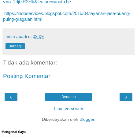
v=o_2djtzR3Hk&feature=youtu.be
https://indoservices.blogspot.com/2019/04/layanan-jasa-buang-
puing-gragalan.html
mcm abadi
di
09.09
Berbagi
Tidak ada komentar:
Posting Komentar
‹
›
Beranda
Lihat versi web
Diberdayakan oleh
Blogger
.
Mengenai Saya