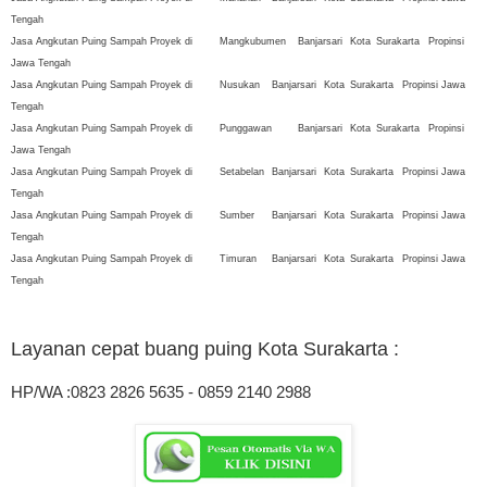
Tengah
Jasa Angkutan Puing Sampah Proyek di
Mangkubumen
Banjarsari
Kota
Surakarta
Propinsi
Jawa Tengah
Jasa Angkutan Puing Sampah Proyek di
Nusukan
Banjarsari
Kota
Surakarta
Propinsi Jawa
Tengah
Jasa Angkutan Puing Sampah Proyek di
Punggawan
Banjarsari
Kota
Surakarta
Propinsi
Jawa Tengah
Jasa Angkutan Puing Sampah Proyek di
Setabelan
Banjarsari
Kota
Surakarta
Propinsi Jawa
Tengah
Jasa Angkutan Puing Sampah Proyek di
Sumber
Banjarsari
Kota
Surakarta
Propinsi Jawa
Tengah
Jasa Angkutan Puing Sampah Proyek di
Timuran
Banjarsari
Kota
Surakarta
Propinsi Jawa
Tengah
Layanan cepat buang puing Kota Surakarta
:
HP/WA :0823 2826 5635 - 0859 2140 2988