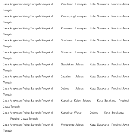
Jasa Angkutan Puing Sampah Proyek di
Panularan
Laweyan
Kota
Surakarta
Propinsi Jawa
Tengah
Jasa Angkutan Puing Sampah Proyek di
Penumping
Laweyan
Kota
Surakarta
Propinsi Jawa
Tengah
Jasa Angkutan Puing Sampah Proyek di
Purwosari
Laweyan
Kota
Surakarta
Propinsi Jawa
Tengah
Jasa Angkutan Puing Sampah Proyek di
Sondakan
Laweyan
Kota
Surakarta
Propinsi Jawa
Tengah
Jasa Angkutan Puing Sampah Proyek di
Sriwedari
Laweyan
Kota
Surakarta
Propinsi Jawa
Tengah
Jasa Angkutan Puing Sampah Proyek di
Gandekan
Jebres
Kota
Surakarta
Propinsi Jawa
Tengah
Jasa Angkutan Puing Sampah Proyek di
Jagalan
Jebres
Kota
Surakarta
Propinsi Jawa
Tengah
Jasa Angkutan Puing Sampah Proyek di
Jebres
Jebres
Kota
Surakarta
Propinsi Jawa
Tengah
Jasa Angkutan Puing Sampah Proyek di
Kepatihan Kulon
Jebres
Kota
Surakarta
Propinsi
Jawa Tengah
Jasa Angkutan Puing Sampah Proyek di
Kepatihan Wetan
Jebres
Kota
Surakarta
Propinsi Jawa Tengah
Jasa Angkutan Puing Sampah Proyek di
Mojosongo
Jebres
Kota
Surakarta
Propinsi Jawa
Tengah