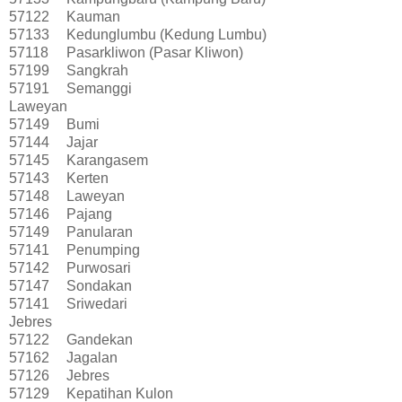
57122
Kauman
57133
Kedunglumbu (Kedung Lumbu)
57118
Pasarkliwon (Pasar Kliwon)
57199
Sangkrah
57191
Semanggi
Laweyan
57149
Bumi
57144
Jajar
57145
Karangasem
57143
Kerten
57148
Laweyan
57146
Pajang
57149
Panularan
57141
Penumping
57142
Purwosari
57147
Sondakan
57141
Sriwedari
Jebres
57122
Gandekan
57162
Jagalan
57126
Jebres
57129
Kepatihan Kulon