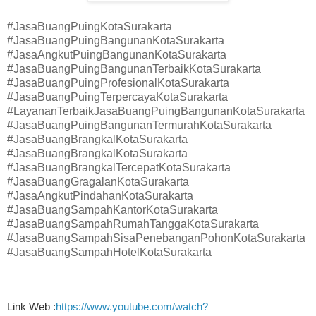
#JasaBuangPuingKotaSurakarta
#JasaBuangPuingBangunanKotaSurakarta
#JasaAngkutPuingBangunanKotaSurakarta
#JasaBuangPuingBangunanTerbaikKotaSurakarta
#JasaBuangPuingProfesionalKotaSurakarta
#JasaBuangPuingTerpercayaKotaSurakarta
#LayananTerbaikJasaBuangPuingBangunanKotaSurakarta
#JasaBuangPuingBangunanTermurahKotaSurakarta
#JasaBuangBrangkalKotaSurakarta
#JasaBuangBrangkalKotaSurakarta
#JasaBuangBrangkalTercepatKotaSurakarta
#JasaBuangGragalanKotaSurakarta
#JasaAngkutPindahanKotaSurakarta
#JasaBuangSampahKantorKotaSurakarta
#JasaBuangSampahRumahTanggaKotaSurakarta
#JasaBuangSampahSisaPenebanganPohonKotaSurakarta
#JasaBuangSampahHotelKotaSurakarta
Link Web :
https://www.youtube.com/watch?