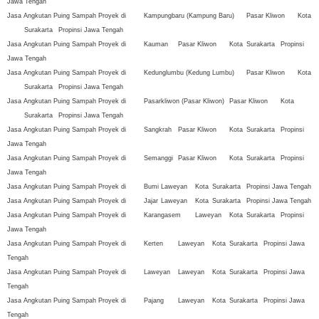
Jawa Tengah
Jasa Angkutan Puing Sampah Proyek di
Kampungbaru (Kampung Baru)
Pasar Kliwon
Kota
Surakarta
Propinsi Jawa Tengah
Jasa Angkutan Puing Sampah Proyek di
Kauman
Pasar Kliwon
Kota
Surakarta
Propinsi
Jawa Tengah
Jasa Angkutan Puing Sampah Proyek di
Kedunglumbu (Kedung Lumbu)
Pasar Kliwon
Kota
Surakarta
Propinsi Jawa Tengah
Jasa Angkutan Puing Sampah Proyek di
Pasarkliwon (Pasar Kliwon)
Pasar Kliwon
Kota
Surakarta
Propinsi Jawa Tengah
Jasa Angkutan Puing Sampah Proyek di
Sangkrah
Pasar Kliwon
Kota
Surakarta
Propinsi
Jawa Tengah
Jasa Angkutan Puing Sampah Proyek di
Semanggi
Pasar Kliwon
Kota
Surakarta
Propinsi
Jawa Tengah
Jasa Angkutan Puing Sampah Proyek di
Bumi
Laweyan
Kota
Surakarta
Propinsi Jawa Tengah
Jasa Angkutan Puing Sampah Proyek di
Jajar
Laweyan
Kota
Surakarta
Propinsi Jawa Tengah
Jasa Angkutan Puing Sampah Proyek di
Karangasem
Laweyan
Kota
Surakarta
Propinsi
Jawa Tengah
Jasa Angkutan Puing Sampah Proyek di
Kerten
Laweyan
Kota
Surakarta
Propinsi Jawa
Tengah
Jasa Angkutan Puing Sampah Proyek di
Laweyan
Laweyan
Kota
Surakarta
Propinsi Jawa
Tengah
Jasa Angkutan Puing Sampah Proyek di
Pajang
Laweyan
Kota
Surakarta
Propinsi Jawa
Tengah