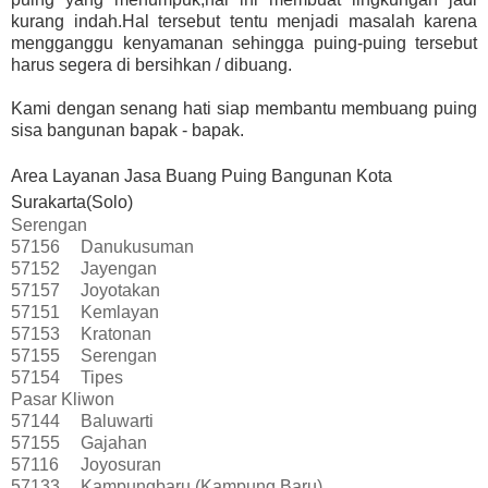
kurang indah.Hal tersebut tentu menjadi masalah karena
mengganggu kenyamanan sehingga puing-puing tersebut
harus segera di bersihkan / dibuang.
Kami dengan senang hati siap membantu membuang puing
sisa bangunan bapak - bapak.
Area Layanan Jasa Buang Puing Bangunan Kota
Surakarta(Solo)
Serengan
57156
Danukusuman
57152
Jayengan
57157
Joyotakan
57151
Kemlayan
57153
Kratonan
57155
Serengan
57154
Tipes
Pasar Kliwon
57144
Baluwarti
57155
Gajahan
57116
Joyosuran
57133
Kampungbaru (Kampung Baru)