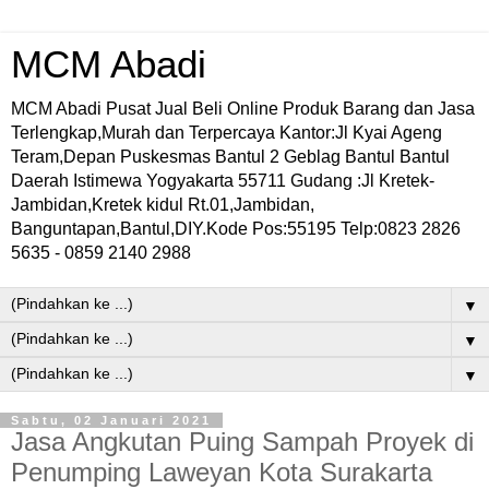
MCM Abadi
MCM Abadi Pusat Jual Beli Online Produk Barang dan Jasa
Terlengkap,Murah dan Terpercaya Kantor:Jl Kyai Ageng
Teram,Depan Puskesmas Bantul 2 Geblag Bantul Bantul
Daerah Istimewa Yogyakarta 55711 Gudang :Jl Kretek-
Jambidan,Kretek kidul Rt.01,Jambidan,
Banguntapan,Bantul,DIY.Kode Pos:55195 Telp:0823 2826
5635 - 0859 2140 2988
▼
▼
▼
Sabtu, 02 Januari 2021
Jasa Angkutan Puing Sampah Proyek di
Penumping Laweyan Kota Surakarta