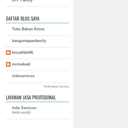
BTP Family
DAFTAR BLOG SAYA
Toko Bahan Kimia
banguntapanfamily
kiosafifah06
mcmabadi
indoservices
Perlihatkan Semua
LAYANAN JASA PROFESIONAL
Indo Services
Hello world!