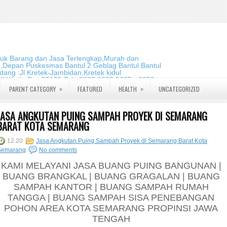
duk Barang dan Jasa Terlengkap,Murah dan
m,Depan Puskesmas Bantul 2 Geblag Bantul Bantul
ang :Jl Kretek-Jambidan,Kretek kidul
DIY.Kode Pos:55195 Telp:0823 2826 5635 - 0859
»
»
PARENT CATEGORY
FEATURED
HEALTH
UNCATEGORIZED
JASA ANGKUTAN PUING SAMPAH PROYEK DI SEMARANG
BARAT KOTA SEMARANG
12.20
Jasa Angkutan Puing Sampah Proyek di Semarang Barat Kota
Semarang
No comments
KAMI MELAYANI JASA BUANG PUING BANGUNAN |
BUANG BRANGKAL | BUANG GRAGALAN | BUANG
SAMPAH KANTOR | BUANG SAMPAH RUMAH
TANGGA | BUANG SAMPAH SISA PENEBANGAN
POHON AREA KOTA SEMARANG PROPINSI JAWA
TENGAH