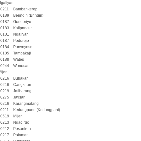
Ngaliyan
50211
Bambankerep
50189
Beringin (Bringin)
50187
Gondoriyo
50183
Kalipancur
50181
Ngaliyan
50187
Podorejo
50184
Purwoyoso
50185
Tambakaji
50188
Wates
50244
Wonosari
ijen
50216
Bubakan
50216
Cangkiran
50219
Jatibarang
50275
Jatisari
50216
Karangmalang
50211
Kedungpane (Kedungpani)
50519
Mijen
50213
Ngadirgo
50212
Pesantren
50217
Polaman