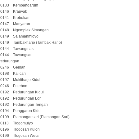
50183
Kembangarum
50146
Krapyak
50141
Krobokan
50147
Manyaran
50148
Ngemplak Simongan
50149
Salamanmloyo
50149
Tambakharjo (Tambak Harjo)
50144
Tawangmas
50144
Tawangsari
Pedurungan
50246
Gemah
50198
Kalicari
50197
Muktiharjo Kidul
50246
Palebon
50192
Pedurungan Kidul
50192
Pedurungan Lor
50192
Pedurungan Tengah
50194
Penggaron Kidul
50199
Plamongansari (Plamongan Sari)
50113
Tlogomulyo
50196
Tlogosari Kulon
50196
Tlogosari Wetan