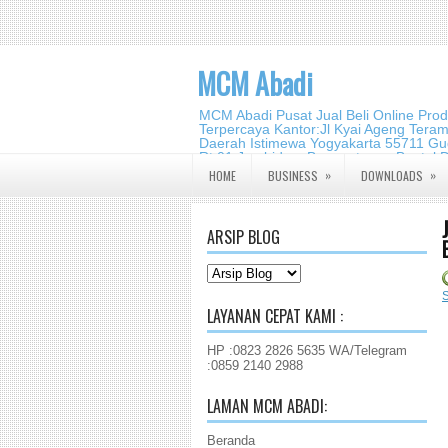
MCM Abadi
MCM Abadi Pusat Jual Beli Online Pro
Terpercaya Kantor:Jl Kyai Ageng Tera
Daerah Istimewa Yogyakarta 55711 Gud
Rt.01,Jambidan, Banguntapan,Bantul,
2140 2988
»
»
HOME
BUSINESS
DOWNLOADS
ARSIP BLOG
LAYANAN CEPAT KAMI :
HP :0823 2826 5635 WA/Telegram
:0859 2140 2988
LAMAN MCM ABADI:
Beranda