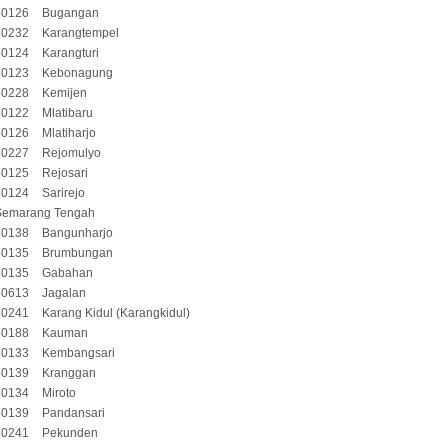
50126
Bugangan
50232
Karangtempel
50124
Karangturi
50123
Kebonagung
50228
Kemijen
50122
Mlatibaru
50126
Mlatiharjo
50227
Rejomulyo
50125
Rejosari
50124
Sarirejo
Semarang Tengah
50138
Bangunharjo
50135
Brumbungan
50135
Gabahan
50613
Jagalan
50241
Karang Kidul (Karangkidul)
50188
Kauman
50133
Kembangsari
50139
Kranggan
50134
Miroto
50139
Pandansari
50241
Pekunden