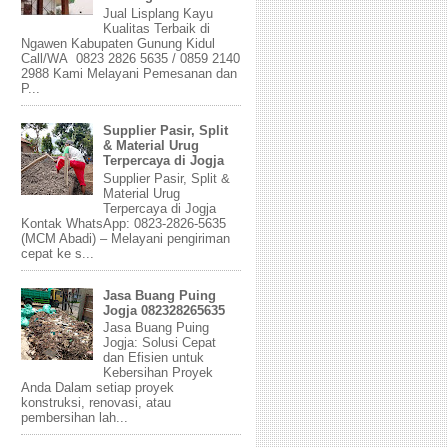
Jual Lisplang Kayu
Kualitas Terbaik di
Ngawen Kabupaten Gunung Kidul
Call/WA 0823 2826 5635 / 0859 2140
2988 Kami Melayani Pemesanan dan
P...
Supplier Pasir, Split
& Material Urug
Terpercaya di Jogja
Supplier Pasir, Split &
Material Urug
Terpercaya di Jogja
Kontak WhatsApp: 0823-2826-5635
(MCM Abadi) – Melayani pengiriman
cepat ke s...
Jasa Buang Puing
Jogja 082328265635
Jasa Buang Puing
Jogja: Solusi Cepat
dan Efisien untuk
Kebersihan Proyek
Anda Dalam setiap proyek
konstruksi, renovasi, atau
pembersihan lah...