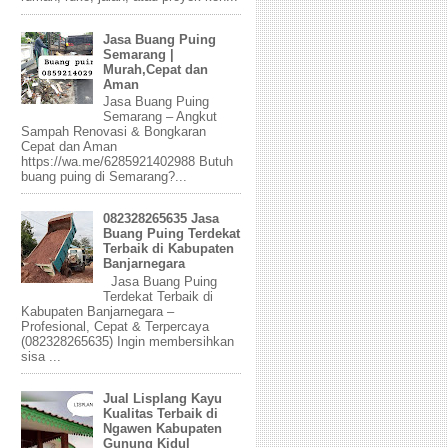
Jasa Buang Puing
Semarang |
Murah,Cepat dan
Aman
Jasa Buang Puing
Semarang – Angkut
Sampah Renovasi & Bongkaran
Cepat dan Aman
https://wa.me/6285921402988 Butuh
buang puing di Semarang?...
082328265635 Jasa
Buang Puing Terdekat
Terbaik di Kabupaten
Banjarnegara
Jasa Buang Puing
Terdekat Terbaik di
Kabupaten Banjarnegara –
Profesional, Cepat & Terpercaya
(082328265635) Ingin membersihkan
sisa ...
Jual Lisplang Kayu
Kualitas Terbaik di
Ngawen Kabupaten
Gunung Kidul