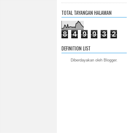
TOTAL TAYANGAN HALAMAN
8
4
9
9
3
2
DEFINITION LIST
Diberdayakan oleh
Blogger
.