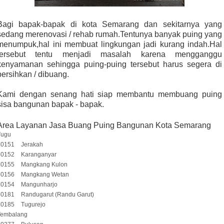
Bagi bapak-bapak di kota Semarang dan sekitarnya yang
sedang merenovasi / rehab rumah.Tentunya banyak puing yang
menumpuk,hal ini membuat lingkungan jadi kurang indah.Hal
tersebut tentu menjadi masalah karena mengganggu
kenyamanan sehingga puing-puing tersebut harus segera di
bersihkan / dibuang.
Kami dengan senang hati siap membantu membuang puing
sisa bangunan bapak - bapak.
Area Layanan Jasa Buang Puing Bangunan Kota Semarang
Tugu
50151
Jerakah
50152
Karanganyar
50155
Mangkang Kulon
50156
Mangkang Wetan
50154
Mangunharjo
50181
Randugarut (Randu Garut)
50185
Tugurejo
Tembalang