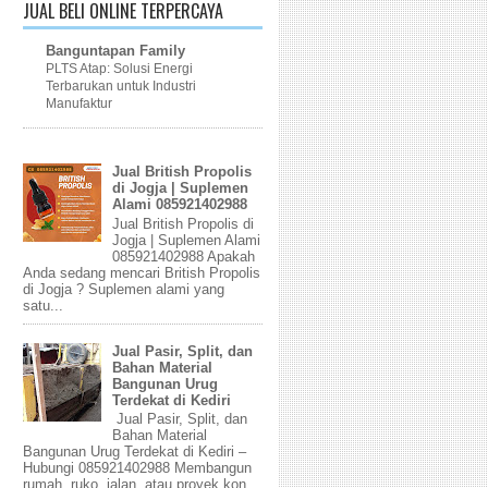
JUAL BELI ONLINE TERPERCAYA
Banguntapan Family
PLTS Atap: Solusi Energi
Terbarukan untuk Industri
Manufaktur
Jual British Propolis
di Jogja | Suplemen
Alami 085921402988
Jual British Propolis di
Jogja | Suplemen Alami
085921402988 Apakah
Anda sedang mencari British Propolis
di Jogja ? Suplemen alami yang
satu...
Jual Pasir, Split, dan
Bahan Material
Bangunan Urug
Terdekat di Kediri
Jual Pasir, Split, dan
Bahan Material
Bangunan Urug Terdekat di Kediri –
Hubungi 085921402988 Membangun
rumah, ruko, jalan, atau proyek kon...