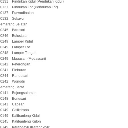
50131
Pindrikan Kidul (Pendrikan Kidul)
50131
Pindrikan Lor (Pendrikan Lor)
50137
Purwodinatan
50132
Sekayu
Semarang Selatan
50245
Barusari
50246
Bulustalan
50249
Lamper Kidul
50249
Lamper Lor
50248
Lamper Tengah
50249
Mugasari (Mugassari)
50242
Peterongan
50241
Pleburan
50244
Randusari
50242
Wonodri
Semarang Barat
50141
Bojongsalaman
50148
Bongsari
50141
Cabean
50149
Gisikdrono
50149
Kalibanteng Kidul
50145
Kalibanteng Kulon
50149
Karangayu (Karang Ayu)