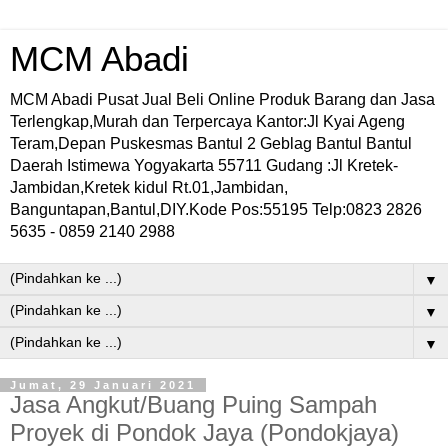
MCM Abadi
MCM Abadi Pusat Jual Beli Online Produk Barang dan Jasa
Terlengkap,Murah dan Terpercaya Kantor:Jl Kyai Ageng
Teram,Depan Puskesmas Bantul 2 Geblag Bantul Bantul
Daerah Istimewa Yogyakarta 55711 Gudang :Jl Kretek-
Jambidan,Kretek kidul Rt.01,Jambidan,
Banguntapan,Bantul,DIY.Kode Pos:55195 Telp:0823 2826
5635 - 0859 2140 2988
▼
▼
▼
Jumat, 29 Januari 2021
Jasa Angkut/Buang Puing Sampah
Proyek di Pondok Jaya (Pondokjaya)