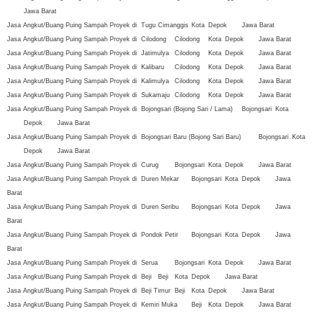
Jawa Barat
Jasa Angkut/Buang Puing Sampah Proyek di
Tugu
Cimanggis
Kota
Depok
Jawa Barat
Jasa Angkut/Buang Puing Sampah Proyek di
Cilodong
Cilodong
Kota
Depok
Jawa Barat
Jasa Angkut/Buang Puing Sampah Proyek di
Jatimulya
Cilodong
Kota
Depok
Jawa Barat
Jasa Angkut/Buang Puing Sampah Proyek di
Kalibaru
Cilodong
Kota
Depok
Jawa Barat
Jasa Angkut/Buang Puing Sampah Proyek di
Kalimulya
Cilodong
Kota
Depok
Jawa Barat
Jasa Angkut/Buang Puing Sampah Proyek di
Sukamaju
Cilodong
Kota
Depok
Jawa Barat
Jasa Angkut/Buang Puing Sampah Proyek di
Bojongsari (Bojong Sari / Lama)
Bojongsari
Kota
Depok
Jawa Barat
Jasa Angkut/Buang Puing Sampah Proyek di
Bojongsari Baru (Bojong Sari Baru)
Bojongsari
Kota
Depok
Jawa Barat
Jasa Angkut/Buang Puing Sampah Proyek di
Curug
Bojongsari
Kota
Depok
Jawa Barat
Jasa Angkut/Buang Puing Sampah Proyek di
Duren Mekar
Bojongsari
Kota
Depok
Jawa
Barat
Jasa Angkut/Buang Puing Sampah Proyek di
Duren Seribu
Bojongsari
Kota
Depok
Jawa
Barat
Jasa Angkut/Buang Puing Sampah Proyek di
Pondok Petir
Bojongsari
Kota
Depok
Jawa
Barat
Jasa Angkut/Buang Puing Sampah Proyek di
Serua
Bojongsari
Kota
Depok
Jawa Barat
Jasa Angkut/Buang Puing Sampah Proyek di
Beji
Beji
Kota
Depok
Jawa Barat
Jasa Angkut/Buang Puing Sampah Proyek di
Beji Timur
Beji
Kota
Depok
Jawa Barat
Jasa Angkut/Buang Puing Sampah Proyek di
Kemiri Muka
Beji
Kota
Depok
Jawa Barat