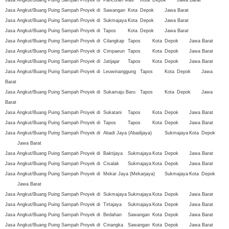
Jasa Angkut/Buang Puing Sampah Proyek di
Pancoran Mas
Kota
Depok
Jawa Barat
Jasa Angkut/Buang Puing Sampah Proyek di
Sawangan
Kota
Depok
Jawa Barat
Jasa Angkut/Buang Puing Sampah Proyek di
Sukmajaya
Kota
Depok
Jawa Barat
Jasa Angkut/Buang Puing Sampah Proyek di
Tapos
Kota
Depok
Jawa Barat
Jasa Angkut/Buang Puing Sampah Proyek di
Cilangkap
Tapos
Kota
Depok
Jawa Barat
Jasa Angkut/Buang Puing Sampah Proyek di
Cimpaeun
Tapos
Kota
Depok
Jawa Barat
Jasa Angkut/Buang Puing Sampah Proyek di
Jatijajar
Tapos
Kota
Depok
Jawa Barat
Jasa Angkut/Buang Puing Sampah Proyek di
Leuwinanggung
Tapos
Kota
Depok
Jawa
Barat
Jasa Angkut/Buang Puing Sampah Proyek di
Sukamaju Baru
Tapos
Kota
Depok
Jawa
Barat
Jasa Angkut/Buang Puing Sampah Proyek di
Sukatani
Tapos
Kota
Depok
Jawa Barat
Jasa Angkut/Buang Puing Sampah Proyek di
Tapos
Tapos
Kota
Depok
Jawa Barat
Jasa Angkut/Buang Puing Sampah Proyek di
Abadi Jaya (Abadijaya)
Sukmajaya
Kota
Depok
Jawa Barat
Jasa Angkut/Buang Puing Sampah Proyek di
Baktijaya
Sukmajaya
Kota
Depok
Jawa Barat
Jasa Angkut/Buang Puing Sampah Proyek di
Cisalak
Sukmajaya
Kota
Depok
Jawa Barat
Jasa Angkut/Buang Puing Sampah Proyek di
Mekar Jaya (Mekarjaya)
Sukmajaya
Kota
Depok
Jawa Barat
Jasa Angkut/Buang Puing Sampah Proyek di
Sukmajaya
Sukmajaya
Kota
Depok
Jawa Barat
Jasa Angkut/Buang Puing Sampah Proyek di
Tirtajaya
Sukmajaya
Kota
Depok
Jawa Barat
Jasa Angkut/Buang Puing Sampah Proyek di
Bedahan
Sawangan
Kota
Depok
Jawa Barat
Jasa Angkut/Buang Puing Sampah Proyek di
Cinangka
Sawangan
Kota
Depok
Jawa Barat