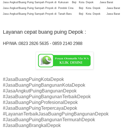
Jasa Angkut/Buang Puing Sampah Proyek di
Kukusan
Beji
Kota
Depok
Jawa Barat
Jasa Angkut/Buang Puing Sampah Proyek di
Pondok Cina
Beji
Kota
Depok
Jawa Barat
Jasa Angkut/Buang Puing Sampah Proyek di
Tanah Baru
Beji
Kota
Depok
Jawa Barat
Layanan cepat buang puing Depok
:
HP/WA :0823 2826 5635 - 0859 2140 2988
#JasaBuangPuingKotaDepok
#JasaBuangPuingBangunanKotaDepok
#JasaAngkutPuingBangunanDepok
#JasaBuangPuingBangunanTerbaikDepok
#JasaBuangPuingProfesionalDepok
#JasaBuangPuingTerpercayaDepok
#LayananTerbaikJasaBuangPuingBangunanDepok
#JasaBuangPuingBangunanTermurahDepok
#JasaBuangBrangkalDepok