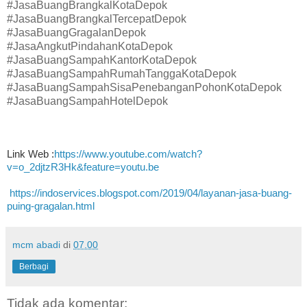
#JasaBuangBrangkalKotaDepok
#JasaBuangBrangkalTercepatDepok
#JasaBuangGragalanDepok
#JasaAngkutPindahanKotaDepok
#JasaBuangSampahKantorKotaDepok
#JasaBuangSampahRumahTanggaKotaDepok
#JasaBuangSampahSisaPenebanganPohonKotaDepok
#JasaBuangSampahHotelDepok
Link Web :
https://www.youtube.com/watch?
v=o_2djtzR3Hk&feature=youtu.be
https://indoservices.blogspot.com/2019/04/layanan-jasa-buang-
puing-gragalan.html
mcm abadi
di
07.00
Berbagi
Tidak ada komentar: