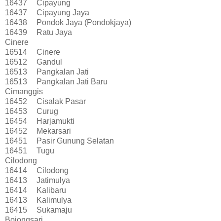
16437
Cipayung
16437
Cipayung Jaya
16438
Pondok Jaya (Pondokjaya)
16439
Ratu Jaya
Cinere
16514
Cinere
16512
Gandul
16513
Pangkalan Jati
16513
Pangkalan Jati Baru
Cimanggis
16452
Cisalak Pasar
16453
Curug
16454
Harjamukti
16452
Mekarsari
16451
Pasir Gunung Selatan
16451
Tugu
Cilodong
16414
Cilodong
16413
Jatimulya
16414
Kalibaru
16413
Kalimulya
16415
Sukamaju
Bojongsari