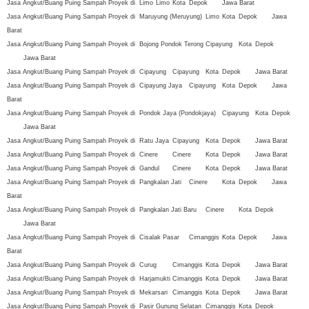
Jasa Angkut/Buang Puing Sampah Proyek di
Limo
Limo
Kota
Depok
Jawa Barat
Jasa Angkut/Buang Puing Sampah Proyek di
Maruyung (Meruyung)
Limo
Kota
Depok
Jawa
Barat
Jasa Angkut/Buang Puing Sampah Proyek di
Bojong Pondok Terong
Cipayung
Kota
Depok
Jawa Barat
Jasa Angkut/Buang Puing Sampah Proyek di
Cipayung
Cipayung
Kota
Depok
Jawa Barat
Jasa Angkut/Buang Puing Sampah Proyek di
Cipayung Jaya
Cipayung
Kota
Depok
Jawa
Barat
Jasa Angkut/Buang Puing Sampah Proyek di
Pondok Jaya (Pondokjaya)
Cipayung
Kota
Depok
Jawa Barat
Jasa Angkut/Buang Puing Sampah Proyek di
Ratu Jaya
Cipayung
Kota
Depok
Jawa Barat
Jasa Angkut/Buang Puing Sampah Proyek di
Cinere
Cinere
Kota
Depok
Jawa Barat
Jasa Angkut/Buang Puing Sampah Proyek di
Gandul
Cinere
Kota
Depok
Jawa Barat
Jasa Angkut/Buang Puing Sampah Proyek di
Pangkalan Jati
Cinere
Kota
Depok
Jawa
Barat
Jasa Angkut/Buang Puing Sampah Proyek di
Pangkalan Jati Baru
Cinere
Kota
Depok
Jawa Barat
Jasa Angkut/Buang Puing Sampah Proyek di
Cisalak Pasar
Cimanggis
Kota
Depok
Jawa
Barat
Jasa Angkut/Buang Puing Sampah Proyek di
Curug
Cimanggis
Kota
Depok
Jawa Barat
Jasa Angkut/Buang Puing Sampah Proyek di
Harjamukti
Cimanggis
Kota
Depok
Jawa Barat
Jasa Angkut/Buang Puing Sampah Proyek di
Mekarsari
Cimanggis
Kota
Depok
Jawa Barat
Jasa Angkut/Buang Puing Sampah Proyek di
Pasir Gunung Selatan
Cimanggis
Kota
Depok