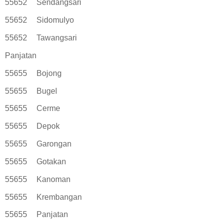
55652
Sendangsari
55652
Sidomulyo
55652
Tawangsari
Panjatan
55655
Bojong
55655
Bugel
55655
Cerme
55655
Depok
55655
Garongan
55655
Gotakan
55655
Kanoman
55655
Krembangan
55655
Panjatan