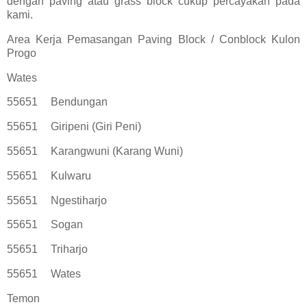
dengan paving atau grass block cukup percayakan pada
kami.
Area Kerja Pemasangan Paving Block / Conblock Kulon
Progo
Wates
55651
Bendungan
55651
Giripeni (Giri Peni)
55651
Karangwuni (Karang Wuni)
55651
Kulwaru
55651
Ngestiharjo
55651
Sogan
55651
Triharjo
55651
Wates
Temon