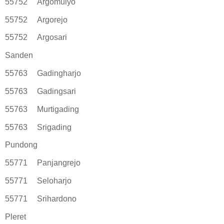
55752
Argomulyo
55752
Argorejo
55752
Argosari
Sanden
55763
Gadingharjo
55763
Gadingsari
55763
Murtigading
55763
Srigading
Pundong
55771
Panjangrejo
55771
Seloharjo
55771
Srihardono
Pleret