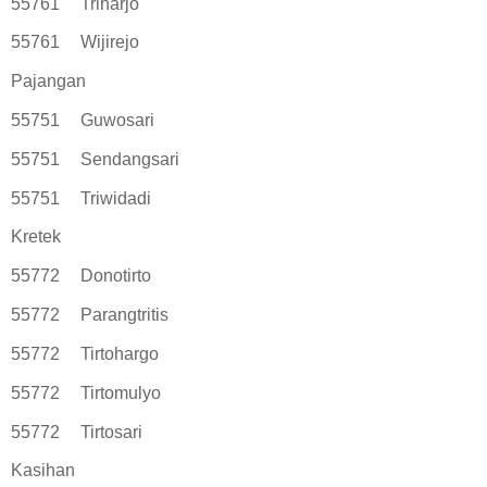
55761
Triharjo
55761
Wijirejo
Pajangan
55751
Guwosari
55751
Sendangsari
55751
Triwidadi
Kretek
55772
Donotirto
55772
Parangtritis
55772
Tirtohargo
55772
Tirtomulyo
55772
Tirtosari
Kasihan