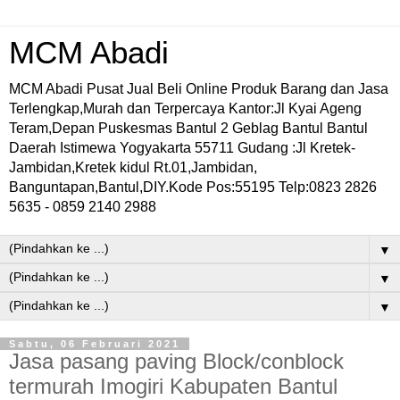
MCM Abadi
MCM Abadi Pusat Jual Beli Online Produk Barang dan Jasa
Terlengkap,Murah dan Terpercaya Kantor:Jl Kyai Ageng
Teram,Depan Puskesmas Bantul 2 Geblag Bantul Bantul
Daerah Istimewa Yogyakarta 55711 Gudang :Jl Kretek-
Jambidan,Kretek kidul Rt.01,Jambidan,
Banguntapan,Bantul,DIY.Kode Pos:55195 Telp:0823 2826
5635 - 0859 2140 2988
▼
▼
▼
Sabtu, 06 Februari 2021
Jasa pasang paving Block/conblock
termurah Imogiri Kabupaten Bantul