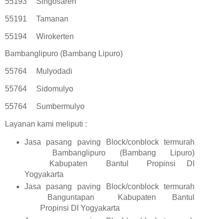
55193
Singosaren
55191
Tamanan
55194
Wirokerten
Bambanglipuro (Bambang Lipuro)
55764
Mulyodadi
55764
Sidomulyo
55764
Sumbermulyo
Layanan kami meliputi :
Jasa pasang paving Block/conblock termurah
Bambanglipuro (Bambang Lipuro)
Kabupaten
Bantul
Propinsi DI
Yogyakarta
Jasa pasang paving Block/conblock termurah
Banguntapan
Kabupaten
Bantul
Propinsi DI Yogyakarta