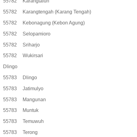
55782
Karangtalun
55782
Karangtengah (Karang Tengah)
55782
Kebonagung (Kebon Agung)
55782
Selopamioro
55782
Sriharjo
55782
Wukirsari
Dlingo
55783
Dlingo
55783
Jatimulyo
55783
Mangunan
55783
Muntuk
55783
Temuwuh
55783
Terong