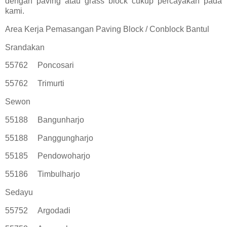
dengan paving atau grass block cukup percayakan pada
kami.
Area Kerja Pemasangan Paving Block / Conblock Bantul
Srandakan
55762
Poncosari
55762
Trimurti
Sewon
55188
Bangunharjo
55188
Panggungharjo
55185
Pendowoharjo
55186
Timbulharjo
Sedayu
55752
Argodadi