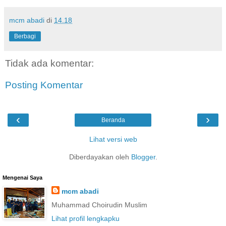
mcm abadi
di
14.18
Berbagi
Tidak ada komentar:
Posting Komentar
‹
›
Beranda
Lihat versi web
Diberdayakan oleh
Blogger
.
Mengenai Saya
mcm abadi
Muhammad Choirudin Muslim
Lihat profil lengkapku