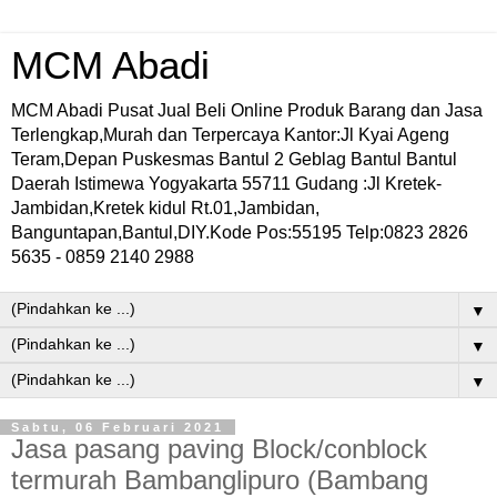
MCM Abadi
MCM Abadi Pusat Jual Beli Online Produk Barang dan Jasa
Terlengkap,Murah dan Terpercaya Kantor:Jl Kyai Ageng
Teram,Depan Puskesmas Bantul 2 Geblag Bantul Bantul
Daerah Istimewa Yogyakarta 55711 Gudang :Jl Kretek-
Jambidan,Kretek kidul Rt.01,Jambidan,
Banguntapan,Bantul,DIY.Kode Pos:55195 Telp:0823 2826
5635 - 0859 2140 2988
▼
▼
▼
Sabtu, 06 Februari 2021
Jasa pasang paving Block/conblock
termurah Bambanglipuro (Bambang