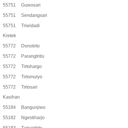
55751
Guwosari
55751
Sendangsari
55751
Triwidadi
Kretek
55772
Donotirto
55772
Parangtritis
55772
Tirtohargo
55772
Tirtomulyo
55772
Tirtosari
Kasihan
55184
Bangunjiwo
55182
Ngestiharjo
55183
Tamantirto