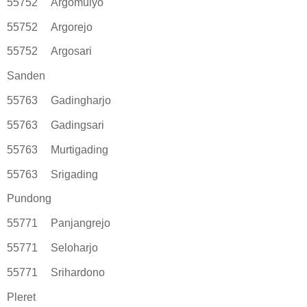
55752
Argomulyo
55752
Argorejo
55752
Argosari
Sanden
55763
Gadingharjo
55763
Gadingsari
55763
Murtigading
55763
Srigading
Pundong
55771
Panjangrejo
55771
Seloharjo
55771
Srihardono
Pleret