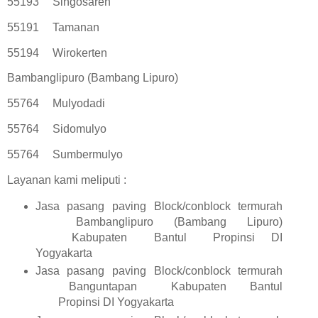
55193
Singosaren
55191
Tamanan
55194
Wirokerten
Bambanglipuro (Bambang Lipuro)
55764
Mulyodadi
55764
Sidomulyo
55764
Sumbermulyo
Layanan kami meliputi :
Jasa pasang paving Block/conblock termurah
Bambanglipuro (Bambang Lipuro)
Kabupaten
Bantul
Propinsi DI
Yogyakarta
Jasa pasang paving Block/conblock termurah
Banguntapan
Kabupaten
Bantul
Propinsi DI Yogyakarta