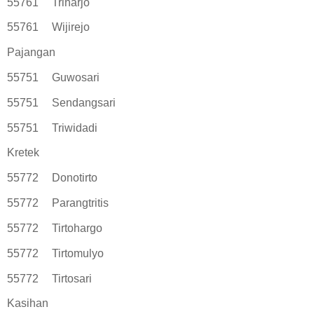
55761
Triharjo
55761
Wijirejo
Pajangan
55751
Guwosari
55751
Sendangsari
55751
Triwidadi
Kretek
55772
Donotirto
55772
Parangtritis
55772
Tirtohargo
55772
Tirtomulyo
55772
Tirtosari
Kasihan