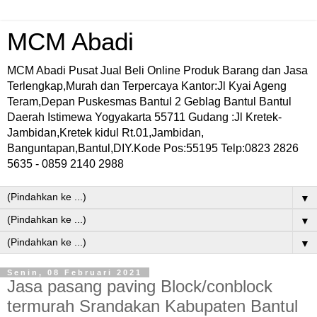
MCM Abadi
MCM Abadi Pusat Jual Beli Online Produk Barang dan Jasa
Terlengkap,Murah dan Terpercaya Kantor:Jl Kyai Ageng
Teram,Depan Puskesmas Bantul 2 Geblag Bantul Bantul
Daerah Istimewa Yogyakarta 55711 Gudang :Jl Kretek-
Jambidan,Kretek kidul Rt.01,Jambidan,
Banguntapan,Bantul,DIY.Kode Pos:55195 Telp:0823 2826
5635 - 0859 2140 2988
▼
▼
▼
Senin, 08 Februari 2021
Jasa pasang paving Block/conblock
termurah Srandakan Kabupaten Bantul