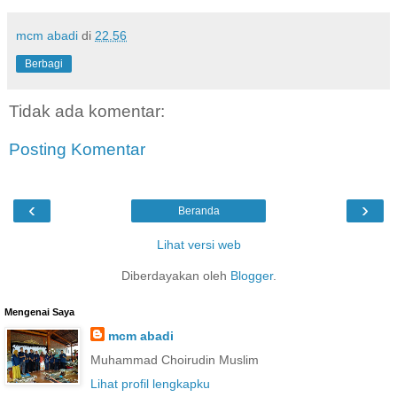
mcm abadi
di
22.56
Berbagi
Tidak ada komentar:
Posting Komentar
‹
›
Beranda
Lihat versi web
Diberdayakan oleh
Blogger
.
Mengenai Saya
mcm abadi
Muhammad Choirudin Muslim
Lihat profil lengkapku