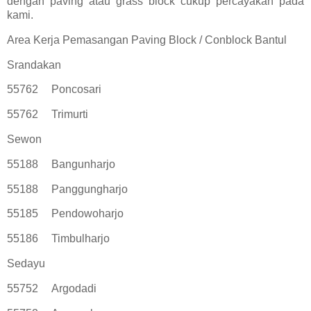
dengan paving atau grass block cukup percayakan pada
kami.
Area Kerja Pemasangan Paving Block / Conblock Bantul
Srandakan
55762
Poncosari
55762
Trimurti
Sewon
55188
Bangunharjo
55188
Panggungharjo
55185
Pendowoharjo
55186
Timbulharjo
Sedayu
55752
Argodadi