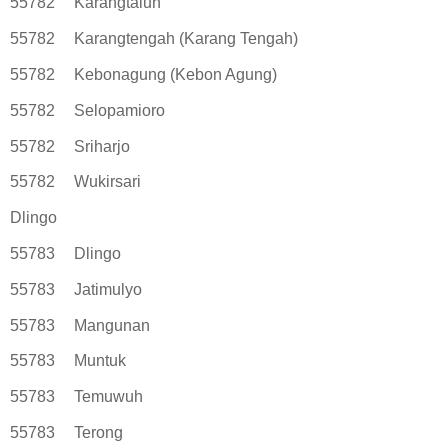
55782
Karangtalun
55782
Karangtengah (Karang Tengah)
55782
Kebonagung (Kebon Agung)
55782
Selopamioro
55782
Sriharjo
55782
Wukirsari
Dlingo
55783
Dlingo
55783
Jatimulyo
55783
Mangunan
55783
Muntuk
55783
Temuwuh
55783
Terong