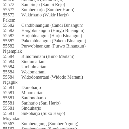
55572
Sambirejo (Sambi Rejo)
55572
Sumberharjo (Sumber Harjo)
55572
Wukirharjo (Wukir Harjo)
Pakem
55582
Candibinangun (Candi Binangun)
55582
Hargobinangun (Hargo Binangun)
55582
Harjobinangun (Harjo Binangun)
55582
Pakembinangun (Pakem Binangun)
55582
Purwobinangun (Purwo Binangun)
Ngemplak
55584
Bimomartani (Bimo Martani)
55584
Sindumartani
55584
Umbulmartani
55584
Wedomartani
55584
Widodomartani (Widodo Martani)
Ngaglik
55581
Donoharjo
55581
Minomartani
55581
Sardonoharjo
55581
Sariharjo (Sari Harjo)
55581
Sinduharjo
55581
Sukoharjo (Suko Harjo)
Moyudan
55563
Sumberagung (Sumber Agung)
55563
Sumberahayu (Sumberrahayu)