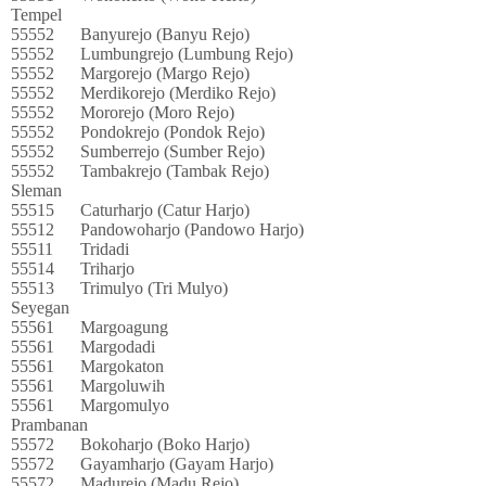
Tempel
55552
Banyurejo (Banyu Rejo)
55552
Lumbungrejo (Lumbung Rejo)
55552
Margorejo (Margo Rejo)
55552
Merdikorejo (Merdiko Rejo)
55552
Mororejo (Moro Rejo)
55552
Pondokrejo (Pondok Rejo)
55552
Sumberrejo (Sumber Rejo)
55552
Tambakrejo (Tambak Rejo)
Sleman
55515
Caturharjo (Catur Harjo)
55512
Pandowoharjo (Pandowo Harjo)
55511
Tridadi
55514
Triharjo
55513
Trimulyo (Tri Mulyo)
Seyegan
55561
Margoagung
55561
Margodadi
55561
Margokaton
55561
Margoluwih
55561
Margomulyo
Prambanan
55572
Bokoharjo (Boko Harjo)
55572
Gayamharjo (Gayam Harjo)
55572
Madurejo (Madu Rejo)