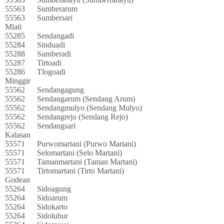
55563
Sumberarum
55563
Sumbersari
Mlati
55285
Sendangadi
55284
Sinduadi
55288
Sumberadi
55287
Tirtoadi
55286
Tlogoadi
Minggir
55562
Sendangagung
55562
Sendangarum (Sendang Arum)
55562
Sendangmulyo (Sendang Mulyo)
55562
Sendangrejo (Sendang Rejo)
55562
Sendangsari
Kalasan
55571
Purwomartani (Purwo Martani)
55571
Selomartani (Selo Martani)
55571
Tamanmartani (Taman Martani)
55571
Tirtomartani (Tirto Martani)
Godean
55264
Sidoagung
55264
Sidoarum
55264
Sidokarto
55264
Sidoluhur