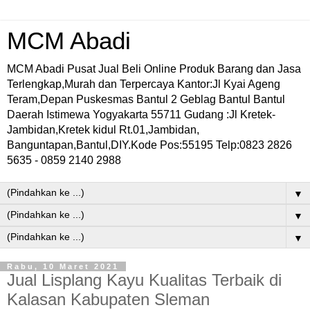
MCM Abadi
MCM Abadi Pusat Jual Beli Online Produk Barang dan Jasa
Terlengkap,Murah dan Terpercaya Kantor:Jl Kyai Ageng
Teram,Depan Puskesmas Bantul 2 Geblag Bantul Bantul
Daerah Istimewa Yogyakarta 55711 Gudang :Jl Kretek-
Jambidan,Kretek kidul Rt.01,Jambidan,
Banguntapan,Bantul,DIY.Kode Pos:55195 Telp:0823 2826
5635 - 0859 2140 2988
▼
▼
▼
Rabu, 10 Maret 2021
Jual Lisplang Kayu Kualitas Terbaik di
Kalasan Kabupaten Sleman