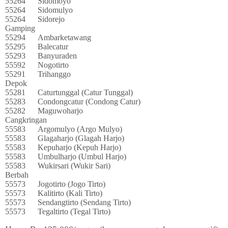
55264
Sidomoyo
55264
Sidomulyo
55264
Sidorejo
Gamping
55294
Ambarketawang
55295
Balecatur
55293
Banyuraden
55592
Nogotirto
55291
Trihanggo
Depok
55281
Caturtunggal (Catur Tunggal)
55283
Condongcatur (Condong Catur)
55282
Maguwoharjo
Cangkringan
55583
Argomulyo (Argo Mulyo)
55583
Glagaharjo (Glagah Harjo)
55583
Kepuharjo (Kepuh Harjo)
55583
Umbulharjo (Umbul Harjo)
55583
Wukirsari (Wukir Sari)
Berbah
55573
Jogotirto (Jogo Tirto)
55573
Kalitirto (Kali Tirto)
55573
Sendangtirto (Sendang Tirto)
55573
Tegaltirto (Tegal Tirto)