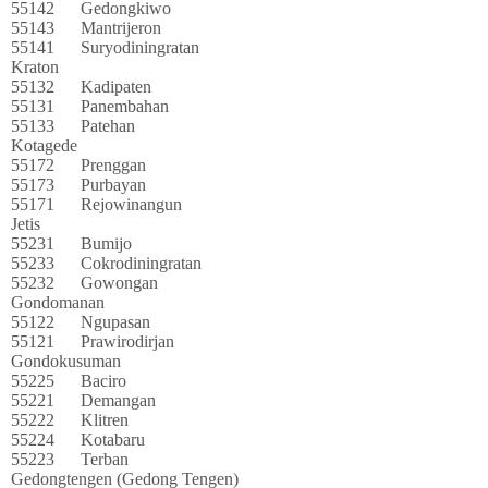
55142
Gedongkiwo
55143
Mantrijeron
55141
Suryodiningratan
Kraton
55132
Kadipaten
55131
Panembahan
55133
Patehan
Kotagede
55172
Prenggan
55173
Purbayan
55171
Rejowinangun
Jetis
55231
Bumijo
55233
Cokrodiningratan
55232
Gowongan
Gondomanan
55122
Ngupasan
55121
Prawirodirjan
Gondokusuman
55225
Baciro
55221
Demangan
55222
Klitren
55224
Kotabaru
55223
Terban
Gedongtengen (Gedong Tengen)