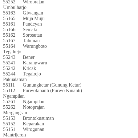
55252
Wirobrajan
Umbulharjo
55163
Giwangan
55165
Muja Muju
55161
Pandeyan
55166
Semaki
55162
Sorosutan
55167
Tahunan
55164
Warungboto
Tegalrejo
55243
Bener
55241
Karangwaru
55242
Kricak
55244
Tegalrejo
Pakualaman
55111
Gunungketur (Gunung Ketur)
55112
Purwokinanti (Purwo Kinanti)
Ngampilan
55261
Ngampilan
55262
Notoprajan
Mergangsan
55153
Brontokusuman
55152
Keparakan
55151
Wirogunan
Mantrijeron