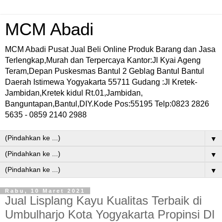
MCM Abadi
MCM Abadi Pusat Jual Beli Online Produk Barang dan Jasa
Terlengkap,Murah dan Terpercaya Kantor:Jl Kyai Ageng
Teram,Depan Puskesmas Bantul 2 Geblag Bantul Bantul
Daerah Istimewa Yogyakarta 55711 Gudang :Jl Kretek-
Jambidan,Kretek kidul Rt.01,Jambidan,
Banguntapan,Bantul,DIY.Kode Pos:55195 Telp:0823 2826
5635 - 0859 2140 2988
▼
▼
▼
Rabu, 10 Maret 2021
Jual Lisplang Kayu Kualitas Terbaik di
Umbulharjo Kota Yogyakarta Propinsi DI