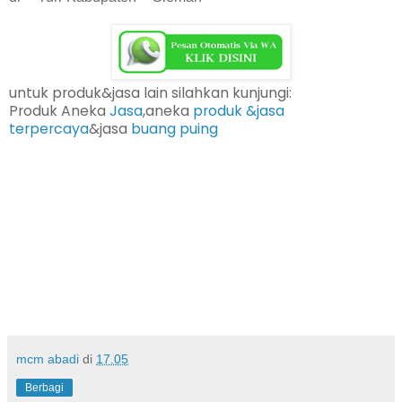
untuk produk&jasa lain silahkan kunjungi:
Produk Aneka
Jasa
,aneka
produk &jasa
terpercaya
&jasa
buang puing
wpc Jual WPC Jogja Jasa Pasang WPC Kota Jogja jual
wpc surabaya harga wpc jual pagar wpc jual dinding wpc
wpc kolam renang harga wpc jual wpc board jual parket
kayu jual wpc decking wpc decking murah wpc decking
rumah jual wpc deck untuk rumah jual wpc deck untuk
apartemen jual wpc deck di jakarta jual wpc
berkualitasUPVC Plafon/UPVC Wall CoverPintu Besi/Steel
DoorUPVC Roof Sheet/Atap UPVCPVC Foam BoardWall
BoardLuxury Vinyl Tile/Lantai Vinyl
mcm abadi
di
17.05
Berbagi