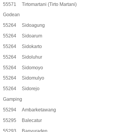
55571
Tirtomartani (Tirto Martani)
Godean
55264
Sidoagung
55264
Sidoarum
55264
Sidokarto
55264
Sidoluhur
55264
Sidomoyo
55264
Sidomulyo
55264
Sidorejo
Gamping
55294
Ambarketawang
55295
Balecatur
55293
Banyuraden