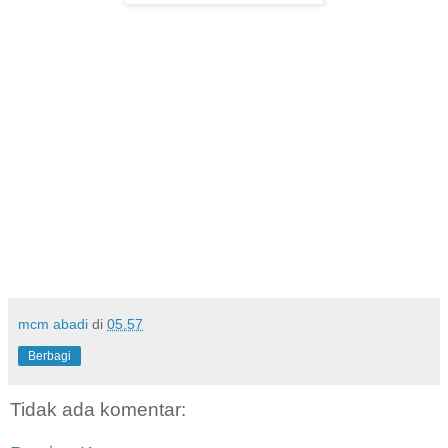
taq:jual wpc Jual WPC Jogja Jasa Pasang WPC Kota Jogja
jual wpc surabaya harga wpc jual pagar wpc jual dinding
wpc wpc kolam renang harga wpc jual wpc board jual parket
kayu jual wpc decking wpc decking murah wpc decking
rumah jual wpc deck untuk rumah jual wpc deck untuk
apartemen jual wpc deck di jakarta jual wpc
berkualitasUPVC Plafon/UPVC Wall CoverPintu Besi/Steel
DoorUPVC Roof Sheet/Atap UPVCPVC Foam BoardWall
BoardLuxury Vinyl Tile/Lantai Vinyl
mcm abadi
di
05.57
Berbagi
Tidak ada komentar: