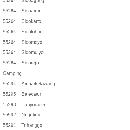
55264
Sidoagung
55264
Sidoarum
55264
Sidokarto
55264
Sidoluhur
55264
Sidomoyo
55264
Sidomulyo
55264
Sidorejo
Gamping
55294
Ambarketawang
55295
Balecatur
55293
Banyuraden
55592
Nogotirto
55291
Trihanggo