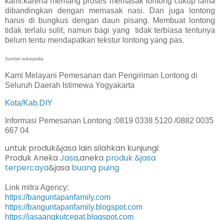
kami.karena memang proses memasak lontong cukup lama
dibandingkan dengan memasak nasi. Dan juga lontong
harus di bungkus dengan daun pisang. Membuat lontong
tidak terlalu sulit, namun bagi yang
tidak terbiasa tentunya
belum tentu mendapatkan tekstur lontong yang pas.
Sumber:wikiepedia
Kami Melayani Pemesanan dan Pengiriman Lontong di
Seluruh Daerah Istimewa Yogyakarta
Kota/Kab.DIY
Informasi Pemesanan Lontong :0819 0338 5120 /0882 0035
667 04
untuk produk&jasa lain silahkan kunjungi:
Produk Aneka
Jasa
,aneka
produk &jasa
terpercaya
&jasa
buang puing
Link mitra Agency:
https://banguntapanfamily.com
https://banguntapanfamily.blogspot.com
https://jasaangkutcepat.blogspot.com