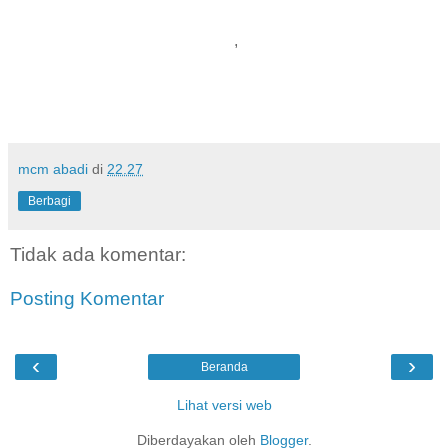
jakarta,lontong,lontong medan sleman,lontong opor yellow
sleman,lontong jogja,lontong sayur jogja,lontong sayur
kupang,lontong,lontong jakarta
,
mcm abadi
di
22.27
Berbagi
Tidak ada komentar:
Posting Komentar
‹
›
Beranda
Lihat versi web
Diberdayakan oleh
Blogger
.