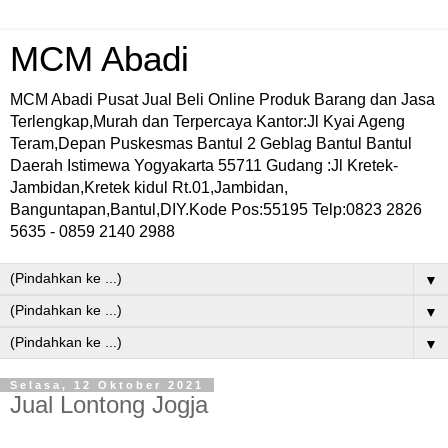
MCM Abadi
MCM Abadi Pusat Jual Beli Online Produk Barang dan Jasa
Terlengkap,Murah dan Terpercaya Kantor:Jl Kyai Ageng
Teram,Depan Puskesmas Bantul 2 Geblag Bantul Bantul
Daerah Istimewa Yogyakarta 55711 Gudang :Jl Kretek-
Jambidan,Kretek kidul Rt.01,Jambidan,
Banguntapan,Bantul,DIY.Kode Pos:55195 Telp:0823 2826
5635 - 0859 2140 2988
▼
▼
▼
Selasa, 12 Oktober 2021
Jual Lontong Jogja