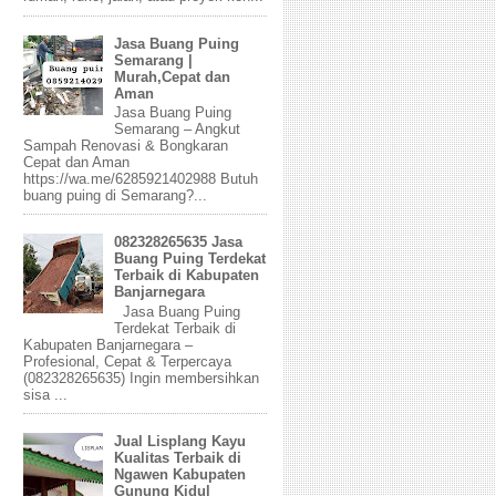
Jasa Buang Puing
Semarang |
Murah,Cepat dan
Aman
Jasa Buang Puing
Semarang – Angkut
Sampah Renovasi & Bongkaran
Cepat dan Aman
https://wa.me/6285921402988 Butuh
buang puing di Semarang?...
082328265635 Jasa
Buang Puing Terdekat
Terbaik di Kabupaten
Banjarnegara
Jasa Buang Puing
Terdekat Terbaik di
Kabupaten Banjarnegara –
Profesional, Cepat & Terpercaya
(082328265635) Ingin membersihkan
sisa ...
Jual Lisplang Kayu
Kualitas Terbaik di
Ngawen Kabupaten
Gunung Kidul