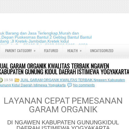
duk Barang dan Jasa Terlengkap,Murah dan
m,Depan Puskesmas Bantul 2 Geblag Bantul Bantul
ang :Jl Kretek-Jambidan,Kretek kidul
DIY.Kode Pos:55195 Telp:0823 2826 5635 - 0859
»
»
PARENT CATEGORY
FEATURED
HEALTH
UNCATEGORIZED
JUAL GARAM ORGANIK KWALITAS TERBAIK NGAWEN
KABUPATEN GUNUNG KIDUL DAERAH ISTIMEWA YOGYAKART
19.58
JUAL GARAM ORGANIK KWALITAS TERBAIK Ngawen Kabupaten
unung Kidul Daerah Istimewa Yogyakarta
No comments
LAYANAN CEPAT PEMESANAN
GARAM ORGANIK
DI NGAWEN KABUPATEN GUNUNGKIDUL
DAERAH ISTIMEWA YOGYAKARTA