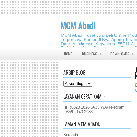
MCM Abadi
MCM Abadi Pusat Jual Beli Online Pro
Terpercaya Kantor:Jl Kyai Ageng Tera
Daerah Istimewa Yogyakarta 55711 Gud
Rt.01,Jambidan, Banguntapan,Bantul,
2140 2988
»
»
HOME
BUSINESS
DOWNLOADS
ARSIP BLOG
G
LAYANAN CEPAT KAMI :
HP :0823 2826 5635 WA/Telegram
:0859 2140 2988
LAMAN MCM ABADI:
Beranda