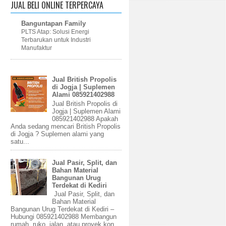
JUAL BELI ONLINE TERPERCAYA
Banguntapan Family
PLTS Atap: Solusi Energi
Terbarukan untuk Industri
Manufaktur
Jual British Propolis
di Jogja | Suplemen
Alami 085921402988
Jual British Propolis di
Jogja | Suplemen Alami
085921402988 Apakah
Anda sedang mencari British Propolis
di Jogja ? Suplemen alami yang
satu...
Jual Pasir, Split, dan
Bahan Material
Bangunan Urug
Terdekat di Kediri
Jual Pasir, Split, dan
Bahan Material
Bangunan Urug Terdekat di Kediri –
Hubungi 085921402988 Membangun
rumah, ruko, jalan, atau proyek kon...