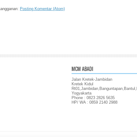
Langganan:
Posting Komentar (Atom)
MCM ABADI
Jalan Kretek-Jambidan
Kretek Kidul
Rt01,Jambidan,Banguntapan,Bantul,
Yogyakarta
Phone : 0823 2826 5635
HP/ WA : 0859 2140 2988