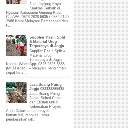
Jual Lisplang Kayu
Kualitas Terbaik di
Ngawen Kabupaten Gunung Kidul
Call/WA 0823 2826 5635 / 0859 2140
2988 Kami Melayani Pemesanan dan
P...
Supplier Pasir, Split
& Material Urug
Terpercaya di Jogja
Supplier Pasir, Split &
Material Urug
Terpercaya di Jogja
Kontak WhatsApp: 0823-2826-5635
(MCM Abadi) – Melayani pengiriman
cepat ke s...
Jasa Buang Puing
Jogja 082328265635
Jasa Buang Puing
Jogja: Solusi Cepat
dan Efisien untuk
Kebersihan Proyek
Anda Dalam setiap proyek
konstruksi, renovasi, atau
pembersihan lah...