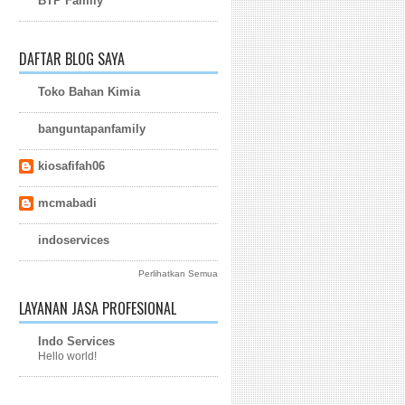
BTP Family
DAFTAR BLOG SAYA
Toko Bahan Kimia
banguntapanfamily
kiosafifah06
mcmabadi
indoservices
Perlihatkan Semua
LAYANAN JASA PROFESIONAL
Indo Services
Hello world!