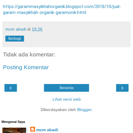
https://garammasyikhahorganik.blogspot.com/2018/10/jual-
garam-masyikhah-organik-garamonik.html
mcm abadi
di
19.26
Berbagi
Tidak ada komentar:
Posting Komentar
‹
›
Beranda
Lihat versi web
Diberdayakan oleh
Blogger
.
Mengenai Saya
mcm abadi