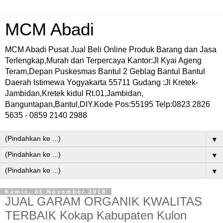
MCM Abadi
MCM Abadi Pusat Jual Beli Online Produk Barang dan Jasa
Terlengkap,Murah dan Terpercaya Kantor:Jl Kyai Ageng
Teram,Depan Puskesmas Bantul 2 Geblag Bantul Bantul
Daerah Istimewa Yogyakarta 55711 Gudang :Jl Kretek-
Jambidan,Kretek kidul Rt.01,Jambidan,
Banguntapan,Bantul,DIY.Kode Pos:55195 Telp:0823 2826
5635 - 0859 2140 2988
▼
▼
▼
Kamis, 01 November 2018
JUAL GARAM ORGANIK KWALITAS
TERBAIK Kokap Kabupaten Kulon