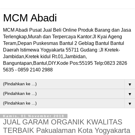
MCM Abadi
MCM Abadi Pusat Jual Beli Online Produk Barang dan Jasa
Terlengkap,Murah dan Terpercaya Kantor:Jl Kyai Ageng
Teram,Depan Puskesmas Bantul 2 Geblag Bantul Bantul
Daerah Istimewa Yogyakarta 55711 Gudang :Jl Kretek-
Jambidan,Kretek kidul Rt.01,Jambidan,
Banguntapan,Bantul,DIY.Kode Pos:55195 Telp:0823 2826
5635 - 0859 2140 2988
▼
▼
▼
Kamis, 01 November 2018
JUAL GARAM ORGANIK KWALITAS
TERBAIK Pakualaman Kota Yogyakarta