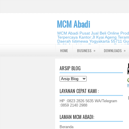
MCM Abadi
MCM Abadi Pusat Jual Beli Online Pro
Terpercaya Kantor:Jl Kyai Ageng Tera
Daerah Istimewa Yogyakarta 55711 Gud
Rt.01,Jambidan, Banguntapan,Bantul,
2140 2988
»
»
HOME
BUSINESS
DOWNLOADS
ARSIP BLOG
K
LAYANAN CEPAT KAMI :
HP :0823 2826 5635 WA/Telegram
:0859 2140 2988
LAMAN MCM ABADI:
Beranda