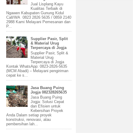
Jual Lisplang Kayu
Kualitas Terbaik di
Ngawen Kabupaten Gunung Kidul
Call/WA 0823 2826 5635 / 0859 2140
2988 Kami Melayani Pemesanan dan
P...
Supplier Pasir, Split
& Material Urug
Terpercaya di Jogja
Supplier Pasir, Split &
Material Urug
Terpercaya di Jogja
Kontak WhatsApp: 0823-2826-5635
(MCM Abadi) – Melayani pengiriman
cepat ke s...
Jasa Buang Puing
Jogja 082328265635
Jasa Buang Puing
Jogja: Solusi Cepat
dan Efisien untuk
Kebersihan Proyek
Anda Dalam setiap proyek
konstruksi, renovasi, atau
pembersihan lah...