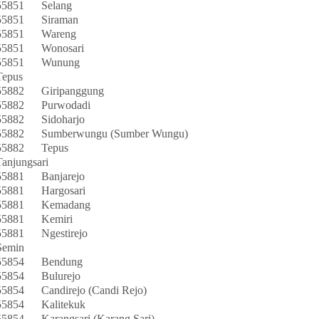
55851
Selang
55851
Siraman
55851
Wareng
55851
Wonosari
55851
Wunung
Tepus
55882
Giripanggung
55882
Purwodadi
55882
Sidoharjo
55882
Sumberwungu (Sumber Wungu)
55882
Tepus
Tanjungsari
55881
Banjarejo
55881
Hargosari
55881
Kemadang
55881
Kemiri
55881
Ngestirejo
Semin
55854
Bendung
55854
Bulurejo
55854
Candirejo (Candi Rejo)
55854
Kalitekuk
55854
Karangsari (Karang Sari)