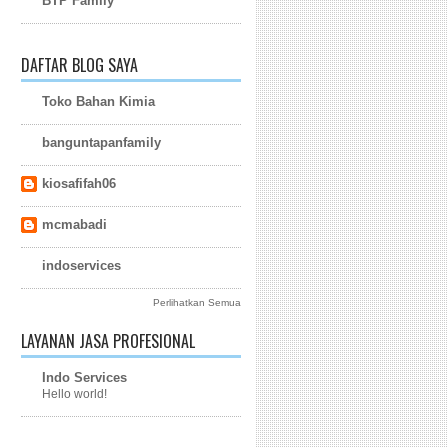
BTP Family
DAFTAR BLOG SAYA
Toko Bahan Kimia
banguntapanfamily
kiosafifah06
mcmabadi
indoservices
Perlihatkan Semua
LAYANAN JASA PROFESIONAL
Indo Services
Hello world!