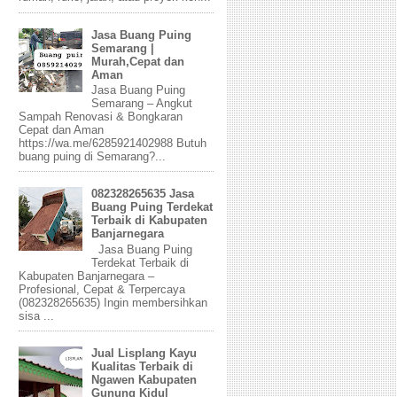
Jasa Buang Puing
Semarang |
Murah,Cepat dan
Aman
Jasa Buang Puing
Semarang – Angkut
Sampah Renovasi & Bongkaran
Cepat dan Aman
https://wa.me/6285921402988 Butuh
buang puing di Semarang?...
082328265635 Jasa
Buang Puing Terdekat
Terbaik di Kabupaten
Banjarnegara
Jasa Buang Puing
Terdekat Terbaik di
Kabupaten Banjarnegara –
Profesional, Cepat & Terpercaya
(082328265635) Ingin membersihkan
sisa ...
Jual Lisplang Kayu
Kualitas Terbaik di
Ngawen Kabupaten
Gunung Kidul