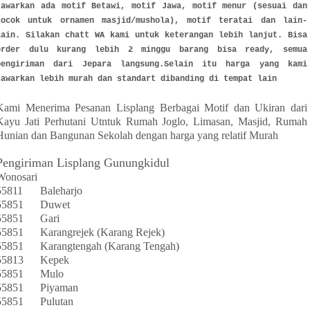
tawarkan ada motif Betawi, motif Jawa, motif menur (sesuai dan
cocok untuk ornamen masjid/mushola), motif teratai dan lain-
lain. Silakan chatt WA kami untuk keterangan lebih lanjut. Bisa
order dulu kurang lebih 2 minggu barang bisa ready, semua
pengiriman dari Jepara langsung.Selain itu harga yang kami
tawarkan lebih murah dan standart dibanding di tempat lain
Kami Menerima Pesanan Lisplang Berbagai Motif dan Ukiran dari
Kayu Jati Perhutani Utntuk Rumah Joglo, Limasan, Masjid, Rumah
Hunian dan Bangunan Sekolah dengan harga yang relatif Murah
Pengiriman Lisplang Gunungkidul
Wonosari
55811
Baleharjo
55851
Duwet
55851
Gari
55851
Karangrejek (Karang Rejek)
55851
Karangtengah (Karang Tengah)
55813
Kepek
55851
Mulo
55851
Piyaman
55851
Pulutan