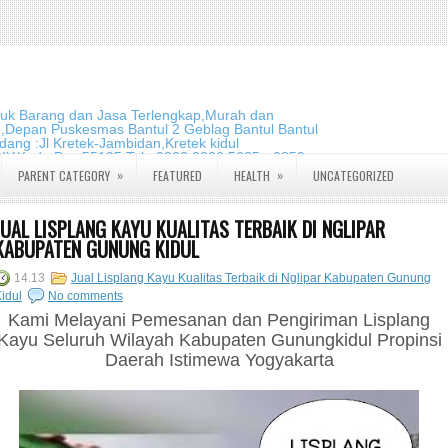
duk Barang dan Jasa Terlengkap,Murah dan
m,Depan Puskesmas Bantul 2 Geblag Bantul Bantul
ang :Jl Kretek-Jambidan,Kretek kidul
DIY.Kode Pos:55195 Telp:0823 2826 5635 - 0859
»
»
PARENT CATEGORY
FEATURED
HEALTH
UNCATEGORIZED
JUAL LISPLANG KAYU KUALITAS TERBAIK DI NGLIPAR
KABUPATEN GUNUNG KIDUL
14.13
Jual Lisplang Kayu Kualitas Terbaik di Nglipar Kabupaten Gunung
idul
No comments
Kami Melayani Pemesanan dan Pengiriman Lisplang
Kayu Seluruh Wilayah Kabupaten Gunungkidul Propinsi
Daerah Istimewa Yogyakarta