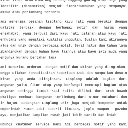
ukiran flora atau binatang burung enggang gading atau naga yang
didestilir (disamarkan) menjadi flora/tumbuhan yang mempunyai
maksud atau perlambang tertentu
Kami menerima pesanan lisplang kayu jati yang berukir dengan
kualitas terbaik dengan berbagai motif dan harga yang
bersahabat, yang terbuat dari kayu jati pilihan atau kayu jati
perhutani yang memiliki kualitas unggulan. Buatan kami ukirannya
halus dan unik dengan berbagai motif. Serat halus dan tahan lama
dibandingkan dengan bahan kayu lainnya atau kayu jati muda yang
tentunya kurang bertahan lama
Kami menerima orderan dengan motif dan ukiran yang diinginkan.
Monggo Silakan konsultasikan keperluan Anda dan sampaikan desain
ukiran yang anda diinginkan. Lisplang adalah bagian dari
bangunan yaitu fitur atap yang berfungsi menutupi bagian atas
bangunan sehingga tampak rapi ketika dilihat dari arah bawah
sekaligus membuat bangunan terlindung dari sinar matahari dan
air hujan. Sedangkan Lisplang ukir juga menjadi komponen untuk
memperindah rumah adat seperti limasan, joglo maupun gazebo
kayu, menjadikan tampilan rumah jadi lebih cantik dan indah
Hubungi custumer service kami Ada berbagai motif yang kami