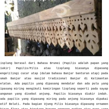
Lisplang berasal dari Bahasa Brunei (Papilis adalah papan yang
diukir) Papilis/Pilis atau lisplang biasanya dipasang
mengelilingi cucur atap (dalam bahasa Banjar banturan atap) pada
rumah Banjar atau masjid tradisional Banjar di Kalimantan
Selatan. Ada papilis yang dipasang mendatar dan ada pula yang
dipasang miring mengikuti kemiringan lisplang seperti pada sayap
bangunan yang disebut anjung. Papilis biasanya diukir indah.
Pada papilis yang dipasang miring pada anjung biasanya dipakai
motif Belati. Pada bagian Ujung Pilis biasanya dipasang ornamen