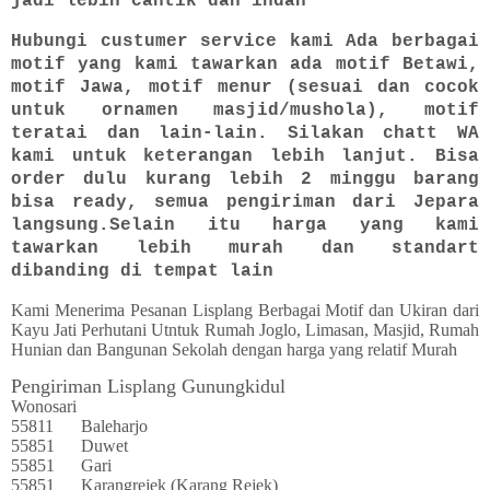
jadi lebih cantik dan indah
Hubungi custumer service kami Ada berbagai
motif yang kami tawarkan ada motif Betawi,
motif Jawa, motif menur (sesuai dan cocok
untuk ornamen masjid/mushola), motif
teratai dan lain-lain. Silakan chatt WA
kami untuk keterangan lebih lanjut. Bisa
order dulu kurang lebih 2 minggu barang
bisa ready, semua pengiriman dari Jepara
langsung.Selain itu harga yang kami
tawarkan lebih murah dan standart
dibanding di tempat lain
Kami Menerima Pesanan Lisplang Berbagai Motif dan Ukiran dari
Kayu Jati Perhutani Utntuk Rumah Joglo, Limasan, Masjid, Rumah
Hunian dan Bangunan Sekolah dengan harga yang relatif Murah
Pengiriman Lisplang Gunungkidul
Wonosari
55811
Baleharjo
55851
Duwet
55851
Gari
55851
Karangrejek (Karang Rejek)