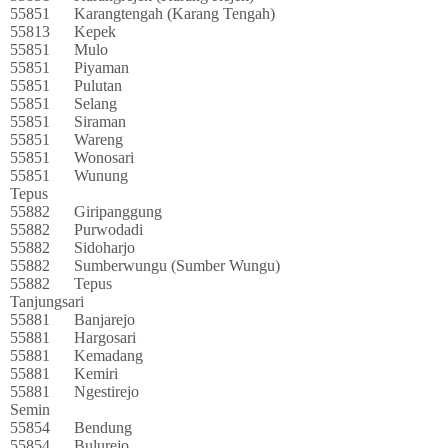
55851
Karangtengah (Karang Tengah)
55813
Kepek
55851
Mulo
55851
Piyaman
55851
Pulutan
55851
Selang
55851
Siraman
55851
Wareng
55851
Wonosari
55851
Wunung
Tepus
55882
Giripanggung
55882
Purwodadi
55882
Sidoharjo
55882
Sumberwungu (Sumber Wungu)
55882
Tepus
Tanjungsari
55881
Banjarejo
55881
Hargosari
55881
Kemadang
55881
Kemiri
55881
Ngestirejo
Semin
55854
Bendung
55854
Bulurejo