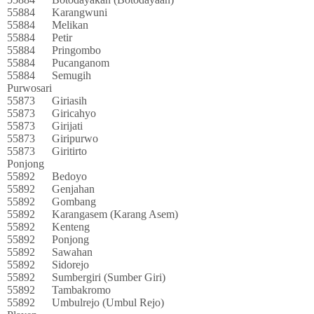
55884
Karangwuni
55884
Melikan
55884
Petir
55884
Pringombo
55884
Pucanganom
55884
Semugih
Purwosari
55873
Giriasih
55873
Giricahyo
55873
Girijati
55873
Giripurwo
55873
Giritirto
Ponjong
55892
Bedoyo
55892
Genjahan
55892
Gombang
55892
Karangasem (Karang Asem)
55892
Kenteng
55892
Ponjong
55892
Sawahan
55892
Sidorejo
55892
Sumbergiri (Sumber Giri)
55892
Tambakromo
55892
Umbulrejo (Umbul Rejo)