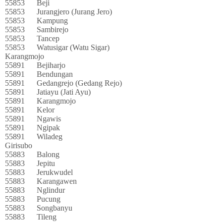
55853
Beji
55853
Jurangjero (Jurang Jero)
55853
Kampung
55853
Sambirejo
55853
Tancep
55853
Watusigar (Watu Sigar)
Karangmojo
55891
Bejiharjo
55891
Bendungan
55891
Gedangrejo (Gedang Rejo)
55891
Jatiayu (Jati Ayu)
55891
Karangmojo
55891
Kelor
55891
Ngawis
55891
Ngipak
55891
Wiladeg
Girisubo
55883
Balong
55883
Jepitu
55883
Jerukwudel
55883
Karangawen
55883
Nglindur
55883
Pucung
55883
Songbanyu
55883
Tileng