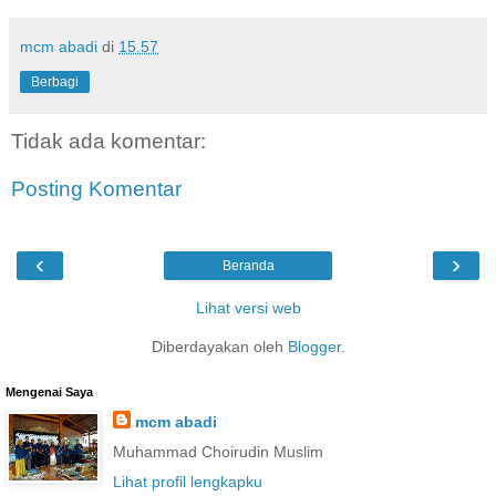
mcm abadi
di
15.57
Berbagi
Tidak ada komentar:
Posting Komentar
‹
›
Beranda
Lihat versi web
Diberdayakan oleh
Blogger
.
Mengenai Saya
mcm abadi
Muhammad Choirudin Muslim
Lihat profil lengkapku