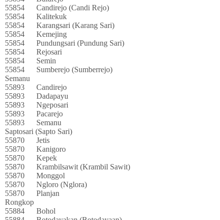
55854
Candirejo (Candi Rejo)
55854
Kalitekuk
55854
Karangsari (Karang Sari)
55854
Kemejing
55854
Pundungsari (Pundung Sari)
55854
Rejosari
55854
Semin
55854
Sumberejo (Sumberrejo)
Semanu
55893
Candirejo
55893
Dadapayu
55893
Ngeposari
55893
Pacarejo
55893
Semanu
Saptosari (Sapto Sari)
55870
Jetis
55870
Kanigoro
55870
Kepek
55870
Krambilsawit (Krambil Sawit)
55870
Monggol
55870
Ngloro (Nglora)
55870
Planjan
Rongkop
55884
Bohol
55884
Botodayakan (Botodayaan)