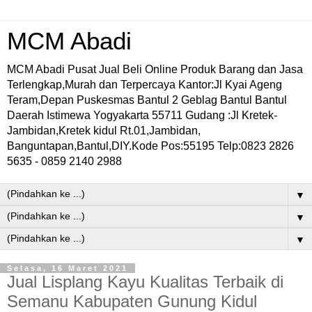
MCM Abadi
MCM Abadi Pusat Jual Beli Online Produk Barang dan Jasa
Terlengkap,Murah dan Terpercaya Kantor:Jl Kyai Ageng
Teram,Depan Puskesmas Bantul 2 Geblag Bantul Bantul
Daerah Istimewa Yogyakarta 55711 Gudang :Jl Kretek-
Jambidan,Kretek kidul Rt.01,Jambidan,
Banguntapan,Bantul,DIY.Kode Pos:55195 Telp:0823 2826
5635 - 0859 2140 2988
▼
▼
▼
Selasa, 16 Maret 2021
Jual Lisplang Kayu Kualitas Terbaik di
Semanu Kabupaten Gunung Kidul