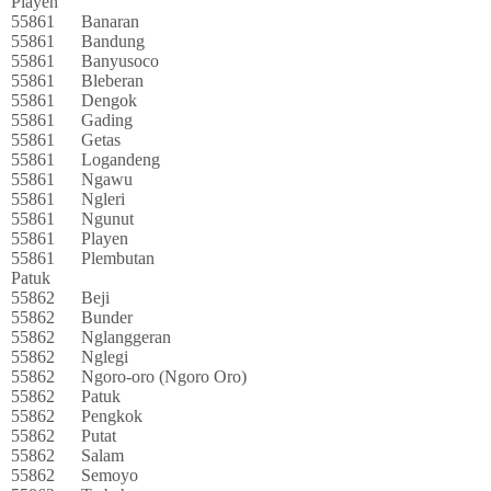
Playen
55861
Banaran
55861
Bandung
55861
Banyusoco
55861
Bleberan
55861
Dengok
55861
Gading
55861
Getas
55861
Logandeng
55861
Ngawu
55861
Ngleri
55861
Ngunut
55861
Playen
55861
Plembutan
Patuk
55862
Beji
55862
Bunder
55862
Nglanggeran
55862
Nglegi
55862
Ngoro-oro (Ngoro Oro)
55862
Patuk
55862
Pengkok
55862
Putat
55862
Salam
55862
Semoyo