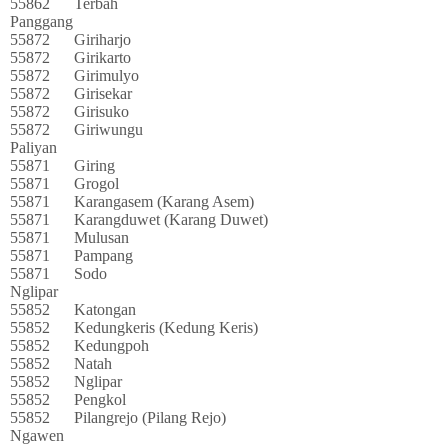
55862
Terbah
Panggang
55872
Giriharjo
55872
Girikarto
55872
Girimulyo
55872
Girisekar
55872
Girisuko
55872
Giriwungu
Paliyan
55871
Giring
55871
Grogol
55871
Karangasem (Karang Asem)
55871
Karangduwet (Karang Duwet)
55871
Mulusan
55871
Pampang
55871
Sodo
Nglipar
55852
Katongan
55852
Kedungkeris (Kedung Keris)
55852
Kedungpoh
55852
Natah
55852
Nglipar
55852
Pengkol
55852
Pilangrejo (Pilang Rejo)
Ngawen