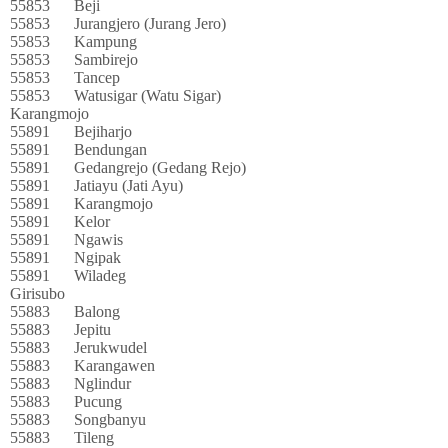
55853
Beji
55853
Jurangjero (Jurang Jero)
55853
Kampung
55853
Sambirejo
55853
Tancep
55853
Watusigar (Watu Sigar)
Karangmojo
55891
Bejiharjo
55891
Bendungan
55891
Gedangrejo (Gedang Rejo)
55891
Jatiayu (Jati Ayu)
55891
Karangmojo
55891
Kelor
55891
Ngawis
55891
Ngipak
55891
Wiladeg
Girisubo
55883
Balong
55883
Jepitu
55883
Jerukwudel
55883
Karangawen
55883
Nglindur
55883
Pucung
55883
Songbanyu
55883
Tileng