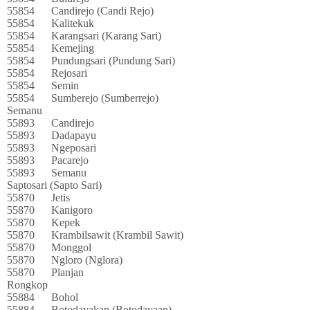
55854
Candirejo (Candi Rejo)
55854
Kalitekuk
55854
Karangsari (Karang Sari)
55854
Kemejing
55854
Pundungsari (Pundung Sari)
55854
Rejosari
55854
Semin
55854
Sumberejo (Sumberrejo)
Semanu
55893
Candirejo
55893
Dadapayu
55893
Ngeposari
55893
Pacarejo
55893
Semanu
Saptosari (Sapto Sari)
55870
Jetis
55870
Kanigoro
55870
Kepek
55870
Krambilsawit (Krambil Sawit)
55870
Monggol
55870
Ngloro (Nglora)
55870
Planjan
Rongkop
55884
Bohol
55884
Botodayakan (Botodayaan)