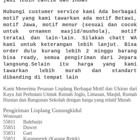
jadi lebih cantik dan indah
Hubungi custumer service kami Ada berbagai
motif yang kami tawarkan ada motif Betawi,
motif Jawa, motif menur (sesuai dan cocok
untuk ornamen masjid/mushola), motif
teratai dan lain-lain. Silakan chatt WA
kami untuk keterangan lebih lanjut. Bisa
order dulu kurang lebih 2 minggu barang
bisa ready, semua pengiriman dari Jepara
langsung.Selain itu harga yang kami
tawarkan lebih murah dan standart
dibanding di tempat lain
Kami Menerima Pesanan Lisplang Berbagai Motif dan Ukiran dari
Kayu Jati Perhutani Utntuk Rumah Joglo, Limasan, Masjid, Rumah
Hunian dan Bangunan Sekolah dengan harga yang relatif Murah
Pengiriman Lisplang Gunungkidul
Wonosari
55811
Baleharjo
55851
Duwet
55851
Gari
55851
Karangrejek (Karang Rejek)