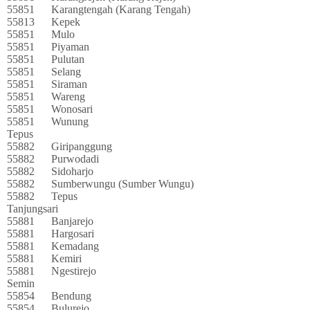
55851
Karangtengah (Karang Tengah)
55813
Kepek
55851
Mulo
55851
Piyaman
55851
Pulutan
55851
Selang
55851
Siraman
55851
Wareng
55851
Wonosari
55851
Wunung
Tepus
55882
Giripanggung
55882
Purwodadi
55882
Sidoharjo
55882
Sumberwungu (Sumber Wungu)
55882
Tepus
Tanjungsari
55881
Banjarejo
55881
Hargosari
55881
Kemadang
55881
Kemiri
55881
Ngestirejo
Semin
55854
Bendung
55854
Bulurejo