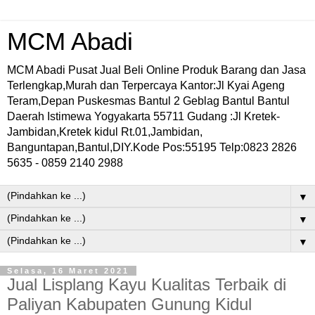
MCM Abadi
MCM Abadi Pusat Jual Beli Online Produk Barang dan Jasa
Terlengkap,Murah dan Terpercaya Kantor:Jl Kyai Ageng
Teram,Depan Puskesmas Bantul 2 Geblag Bantul Bantul
Daerah Istimewa Yogyakarta 55711 Gudang :Jl Kretek-
Jambidan,Kretek kidul Rt.01,Jambidan,
Banguntapan,Bantul,DIY.Kode Pos:55195 Telp:0823 2826
5635 - 0859 2140 2988
▼
▼
▼
Selasa, 16 Maret 2021
Jual Lisplang Kayu Kualitas Terbaik di
Paliyan Kabupaten Gunung Kidul