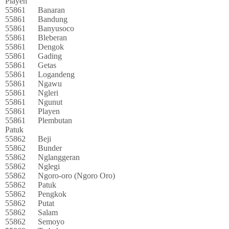
Playen
55861
Banaran
55861
Bandung
55861
Banyusoco
55861
Bleberan
55861
Dengok
55861
Gading
55861
Getas
55861
Logandeng
55861
Ngawu
55861
Ngleri
55861
Ngunut
55861
Playen
55861
Plembutan
Patuk
55862
Beji
55862
Bunder
55862
Nglanggeran
55862
Nglegi
55862
Ngoro-oro (Ngoro Oro)
55862
Patuk
55862
Pengkok
55862
Putat
55862
Salam
55862
Semoyo