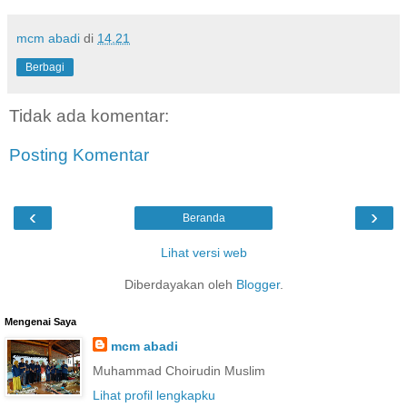
mcm abadi
di
14.21
Berbagi
Tidak ada komentar:
Posting Komentar
‹
›
Beranda
Lihat versi web
Diberdayakan oleh
Blogger
.
Mengenai Saya
mcm abadi
Muhammad Choirudin Muslim
Lihat profil lengkapku