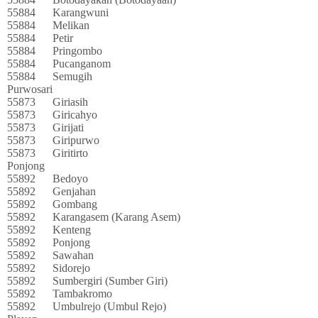
55884
Karangwuni
55884
Melikan
55884
Petir
55884
Pringombo
55884
Pucanganom
55884
Semugih
Purwosari
55873
Giriasih
55873
Giricahyo
55873
Girijati
55873
Giripurwo
55873
Giritirto
Ponjong
55892
Bedoyo
55892
Genjahan
55892
Gombang
55892
Karangasem (Karang Asem)
55892
Kenteng
55892
Ponjong
55892
Sawahan
55892
Sidorejo
55892
Sumbergiri (Sumber Giri)
55892
Tambakromo
55892
Umbulrejo (Umbul Rejo)