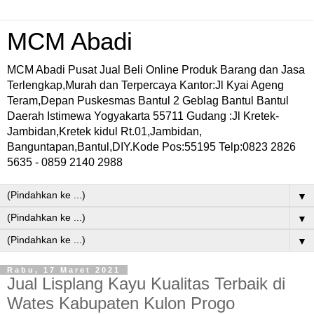
MCM Abadi
MCM Abadi Pusat Jual Beli Online Produk Barang dan Jasa
Terlengkap,Murah dan Terpercaya Kantor:Jl Kyai Ageng
Teram,Depan Puskesmas Bantul 2 Geblag Bantul Bantul
Daerah Istimewa Yogyakarta 55711 Gudang :Jl Kretek-
Jambidan,Kretek kidul Rt.01,Jambidan,
Banguntapan,Bantul,DIY.Kode Pos:55195 Telp:0823 2826
5635 - 0859 2140 2988
▼
▼
▼
Rabu, 17 Maret 2021
Jual Lisplang Kayu Kualitas Terbaik di
Wates Kabupaten Kulon Progo