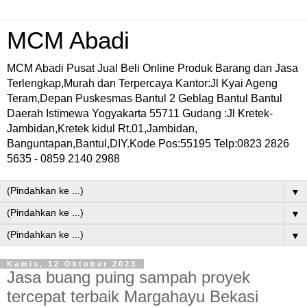
MCM Abadi
MCM Abadi Pusat Jual Beli Online Produk Barang dan Jasa
Terlengkap,Murah dan Terpercaya Kantor:Jl Kyai Ageng
Teram,Depan Puskesmas Bantul 2 Geblag Bantul Bantul
Daerah Istimewa Yogyakarta 55711 Gudang :Jl Kretek-
Jambidan,Kretek kidul Rt.01,Jambidan,
Banguntapan,Bantul,DIY.Kode Pos:55195 Telp:0823 2826
5635 - 0859 2140 2988
▼
▼
▼
Kamis, 12 Oktober 2023
Jasa buang puing sampah proyek
tercepat terbaik Margahayu Bekasi