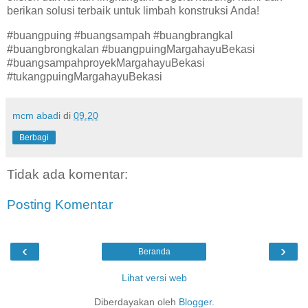
berikan solusi terbaik untuk limbah konstruksi Anda!
#buangpuing #buangsampah #buangbrangkal
#buangbrongkalan #buangpuingMargahayuBekasi
#buangsampahproyekMargahayuBekasi
#tukangpuingMargahayuBekasi
mcm abadi
di
09.20
Berbagi
Tidak ada komentar:
Posting Komentar
‹
›
Beranda
Lihat versi web
Diberdayakan oleh
Blogger
.